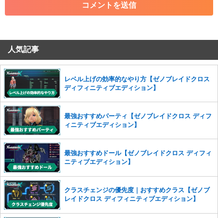
・その他、管理者が不適切と判断した投稿
コメントの削除につきましては下記フォームより申請をいた
だけますでしょうか。
人気記事
コメントの削除を申請する
※投稿内容を確認後、順次対応さ
せていただきます。ご了承ください。
※一度削除したコメントは復元ができませんのでご注意くだ
レベル上げの効率的なやり方【ゼノブレイドクロス
さい。
ディフィニティブエディション】
また、過度な利用規約の違反や、弊社に損害の及ぶ内容の書き込みがあ
った場合は、法的措置をとらせていただく場合もございますので、あら
最強おすすめパーティ【ゼノブレイドクロス ディフ
かじめご理解くださいませ。
ィニティブエディション】
最強おすすめドール【ゼノブレイドクロス ディフィ
ニティブエディション】
クラスチェンジの優先度｜おすすめクラス【ゼノブ
レイドクロス ディフィニティブエディション】