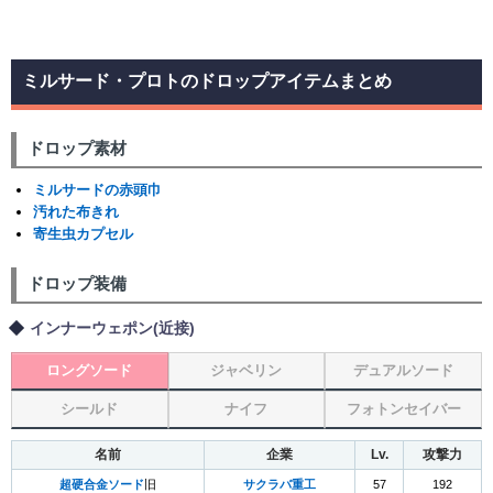
ミルサード・プロトのドロップアイテムまとめ
ドロップ素材
ミルサードの赤頭巾
汚れた布きれ
寄生虫カプセル
ドロップ装備
インナーウェポン(近接)
ロングソード
ジャベリン
デュアルソード
シールド
ナイフ
フォトンセイバー
名前
企業
Lv.
攻撃力
超硬合金ソード
旧
サクラバ重工
57
192