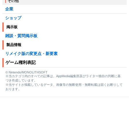
その他
企業
ショップ
掲示板
雑談・質問掲示板
製品情報
リメイク版の変更点・新要素
ゲーム権利表記
© Nintendo/MONOLITHSOFT
※当カテゴリ内のすべての記事は、AppMedia編集部及びライター独自の判断に基
づき作成しています。
※当サイトが掲載しているデータ、画像等の無断使用・無断転載は固くお断りして
おります。