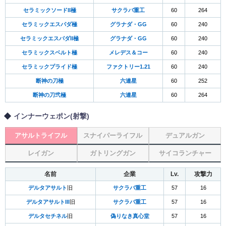
セラミックソードII極
サクラバ重工
60
264
セラミックエスパダ極
グラナダ・GG
60
240
セラミックエスパダII極
グラナダ・GG
60
240
セラミックスベルト極
メレデス＆コー
60
240
セラミックプライド極
ファクトリー1.21
60
240
断神の刀極
六連星
60
252
断神の刀弐極
六連星
60
264
インナーウェポン(射撃)
アサルトライフル
スナイパーライフル
デュアルガン
レイガン
ガトリングガン
サイコランチャー
名前
企業
Lv.
攻撃力
デルタアサルト
旧
サクラバ重工
57
16
デルタアサルトIII
旧
サクラバ重工
57
16
デルタセチネル
旧
偽りなき真心堂
57
16