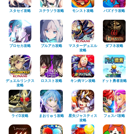
スタセイ攻略
ステラソラ攻略
モンスト攻略
パズドラ攻略
プロセカ攻略
ブルアカ攻略
マスターデュエル
ダフネ攻略
攻略
デュエルリンクス
ロススト攻略
キン肉マン攻略
ドット勇者攻略
攻略
ライD攻略
まおりゅう攻略
星矢ジャスティス
フェスバ攻略
攻略