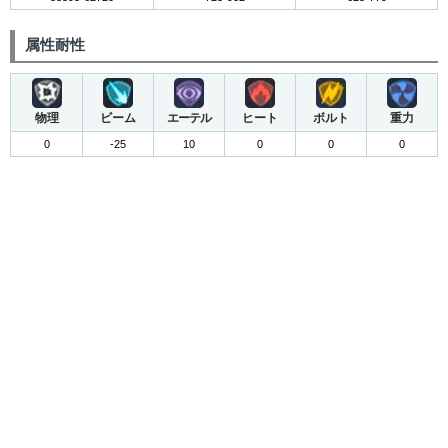
属性耐性
物理
ビーム
エーテル
ヒート
ボルト
重力
0
-25
10
0
0
0