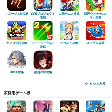
リネージュM攻略
白猫プロジェクト
白猫テニス攻略
妖怪ウォッチ1ス
攻略
マホ攻略
キノコ伝説攻略
アーチャー伝説2
いせのん攻略
スマグロ攻略
攻略
DDFF攻略
星屑の絆攻略
もっとみる
家庭用ゲーム機