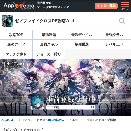
国内最大級！
ライター募集
ゲーム攻略情報メディア
ゼノブレイドクロスDE攻略Wiki
攻略TOP
最強装備
最強デバイス
最強クラス
最強アーツ
最強スキル
装備厳選
レベル上げ
マテチケ稼ぎ
ジョーカー狩り
AppMedia
ゼノブレイドクロスDE攻略Wiki
ミルサード・プロトのドロップ情報
【ゼノブレイドクロスDE】