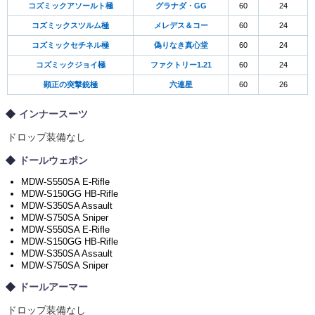
コズミックアソールト極
グラナダ・GG
60
24
コズミックスツルム極
メレデス＆コー
60
24
コズミックセチネル極
偽りなき真心堂
60
24
コズミックジョイ極
ファクトリー1.21
60
24
顕正の突撃銃極
六連星
60
26
インナースーツ
ドロップ装備なし
ドールウェポン
MDW-S550SA E-Rifle
MDW-S150GG HB-Rifle
MDW-S350SA Assault
MDW-S750SA Sniper
MDW-S550SA E-Rifle
MDW-S150GG HB-Rifle
MDW-S350SA Assault
MDW-S750SA Sniper
ドールアーマー
ドロップ装備なし