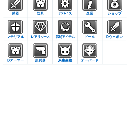
武器
防具
デバイス
企業
ショップ
マテリアル
レアリソース
戦闘アイテム
ドール
Dウェポン
Dアーマー
超兵器
原生生物
オーバード