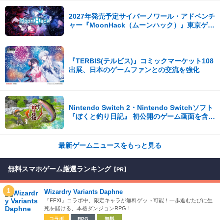
2027年発売予定サイバーノワール・アドベンチ
ャー『MoonHack（ムーンハック）』東京ゲー
ムダンジョン13出展！
『TERBIS(テルビス)』コミックマーケット108
出展、日本のゲームファンとの交流を強化
Nintendo Switch 2・Nintendo Switchソフト
『ぼくと釣り日記』 初公開のゲーム画面を含む
新PV4本を一挙公開！
最新ゲームニュースをもっと見る
無料スマホゲーム厳選ランキング
【PR】
1
Wizardry Variants Daphne
『FFXI』コラボ中、限定キャラが無料ゲット可能！一歩進むたびに生
死を賭ける、本格ダンジョンRPG！
コラボ
RPG
無料