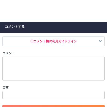
コメントする
コメント欄の利用ガイドライン
コメント
以下の書き込みを禁止とし、場合によってはコメント削除や書き込み制
限を行う可能性がございます。 あらかじめご了承ください。
・公序良俗に反する投稿
・スパムなど、記事内容と関係のない投稿
・誰かになりすます行為
・個人情報の投稿や、他者のプライバシーを侵害する投稿
名前
・一度削除された投稿を再び投稿すること
・外部サイトへの誘導や宣伝
・アカウントの売買など金銭が絡む内容の投稿
・各ゲームのネタバレを含む内容の投稿