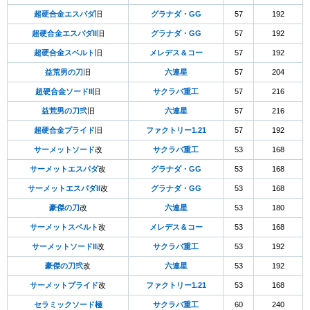
超硬合金エスパダ
旧
グラナダ・GG
57
192
超硬合金エスパダII
旧
グラナダ・GG
57
192
超硬合金スベルト
旧
メレデス＆コー
57
192
益荒男の刀
旧
六連星
57
204
超硬合金ソードII
旧
サクラバ重工
57
216
益荒男の刀弐
旧
六連星
57
216
超硬合金プライド
旧
ファクトリー1.21
57
192
サーメットソード
改
サクラバ重工
53
168
サーメットエスパダ
改
グラナダ・GG
53
168
サーメットエスパダII
改
グラナダ・GG
53
168
豪傑の刀
改
六連星
53
180
サーメットスベルト
改
メレデス＆コー
53
168
サーメットソードII
改
サクラバ重工
53
192
豪傑の刀弐
改
六連星
53
192
サーメットプライド
改
ファクトリー1.21
53
168
セラミックソード極
サクラバ重工
60
240