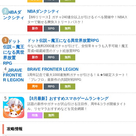
2
NBAダンクシティ
【8/6リリース】ガチャ240連分以上が引けるイベを開催中！NBAス
ターで魅せる爽快ストリートバスケ！
新作
SPG
無料
3
ドット伝説～魔王になる異世界放置RPG
今なら無料2000連ガチャが引けて、全恒常キャラも入手可能！魔王
育成×箱庭経営のドット絵放置RPG
新作
RPG
無料
4
BRAVE FRONTIER LEGION
1周年記念で最大1000連無料ガチャが引ける！＆★5確定スタート！
「ブレフロ」最新作の共闘対戦RPG
周年
RPG
無料
5
【8月最新】おすすめスマホゲームランキング
話題の新作やガチャが沢山引ける注目作、周年&コラボ開催タイト
ル、リセマラおすすめなどを完全網羅！
特集
無料
攻略情報