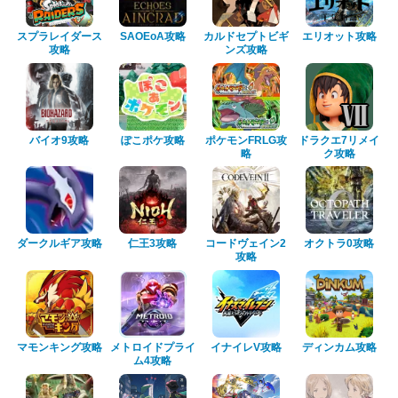
スプラレイダース
SAOEoA攻略
カルドセプトビギ
エリオット攻略
攻略
ンズ攻略
バイオ9攻略
ぽこポケ攻略
ポケモンFRLG攻
ドラクエ7リメイ
略
ク攻略
ダークルギア攻略
仁王3攻略
コードヴェイン2
オクトラ0攻略
攻略
マモンキング攻略
メトロイドプライ
イナイレV攻略
ディンカム攻略
ム4攻略