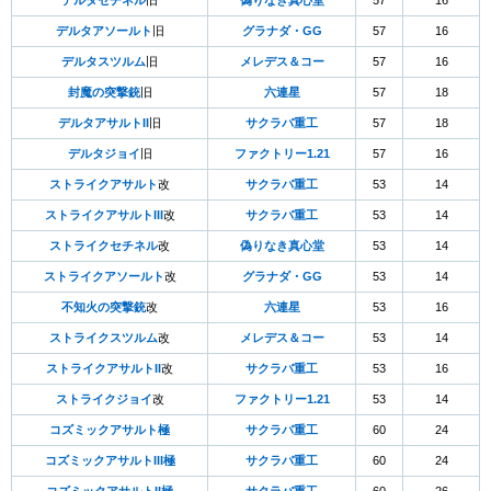
デルタセチネル
旧
偽りなき真心堂
57
16
デルタアソールト
旧
グラナダ・GG
57
16
デルタスツルム
旧
メレデス＆コー
57
16
封魔の突撃銃
旧
六連星
57
18
デルタアサルトII
旧
サクラバ重工
57
18
デルタジョイ
旧
ファクトリー1.21
57
16
ストライクアサルト
改
サクラバ重工
53
14
ストライクアサルトIII
改
サクラバ重工
53
14
ストライクセチネル
改
偽りなき真心堂
53
14
ストライクアソールト
改
グラナダ・GG
53
14
不知火の突撃銃
改
六連星
53
16
ストライクスツルム
改
メレデス＆コー
53
14
ストライクアサルトII
改
サクラバ重工
53
16
ストライクジョイ
改
ファクトリー1.21
53
14
コズミックアサルト極
サクラバ重工
60
24
コズミックアサルトIII極
サクラバ重工
60
24