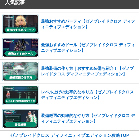
人気記事
コメントの削除を申請する
※投稿内容を確認後、順次対応さ
せていただきます。ご了承ください。
※一度削除したコメントは復元ができませんのでご注意くだ
最強おすすめパーティ【ゼノブレイドクロス ディフ
さい。
ィニティブエディション】
また、過度な利用規約の違反や、弊社に損害の及ぶ内容の書き込みがあ
った場合は、法的措置をとらせていただく場合もございますので、あら
最強おすすめドール【ゼノブレイドクロス ディフィ
かじめご理解くださいませ。
ニティブエディション】
最強装備の作り方｜おすすめ装備も紹介！【ゼノブ
レイドクロス ディフィニティブエディション】
レベル上げの効率的なやり方【ゼノブレイドクロス
ディフィニティブエディション】
装備厳選の効率的なやり方【ゼノブレイドクロス デ
ィフィニティブエディション】
ゼノブレイドクロス ディフィニティブエディション攻略TOP