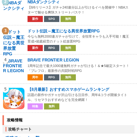
2
NBAダンクシティ
【8/6リリース】ガチャ240連分以上が引けるイベを開催中！NBAス
ターで魅せる爽快ストリートバスケ！
新作
SPG
無料
3
ドット伝説～魔王になる異世界放置RPG
今なら無料2000連ガチャが引けて、全恒常キャラも入手可能！魔王
育成×箱庭経営のドット絵放置RPG
新作
RPG
無料
4
BRAVE FRONTIER LEGION
1周年記念で最大1000連無料ガチャが引ける！＆★5確定スタート！
「ブレフロ」最新作の共闘対戦RPG
周年
RPG
無料
5
【8月最新】おすすめスマホゲームランキング
話題の新作やガチャが沢山引ける注目作、周年&コラボ開催タイト
ル、リセマラおすすめなどを完全網羅！
特集
無料
攻略情報
攻略チャート