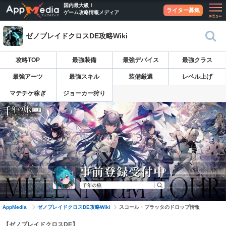
国内最大級！
ライター募集
ゲーム攻略情報メディア
ゼノブレイドクロスDE攻略Wiki
攻略TOP
最強装備
最強デバイス
最強クラス
最強アーツ
最強スキル
装備厳選
レベル上げ
マテチケ稼ぎ
ジョーカー狩り
AppMedia
ゼノブレイドクロスDE攻略Wiki
スコール・ブラッタのドロップ情報
【ゼノブレイドクロスDE】