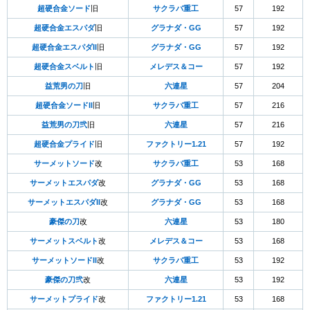
超硬合金ソード
旧
サクラバ重工
57
192
超硬合金エスパダ
旧
グラナダ・GG
57
192
超硬合金エスパダII
旧
グラナダ・GG
57
192
超硬合金スベルト
旧
メレデス＆コー
57
192
益荒男の刀
旧
六連星
57
204
超硬合金ソードII
旧
サクラバ重工
57
216
益荒男の刀弐
旧
六連星
57
216
超硬合金プライド
旧
ファクトリー1.21
57
192
サーメットソード
改
サクラバ重工
53
168
サーメットエスパダ
改
グラナダ・GG
53
168
サーメットエスパダII
改
グラナダ・GG
53
168
豪傑の刀
改
六連星
53
180
サーメットスベルト
改
メレデス＆コー
53
168
サーメットソードII
改
サクラバ重工
53
192
豪傑の刀弐
改
六連星
53
192
サーメットプライド
改
ファクトリー1.21
53
168