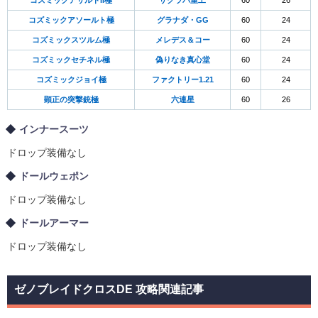
コズミックアサルトII極
サクラバ重工
60
26
コズミックアソールト極
グラナダ・GG
60
24
コズミックスツルム極
メレデス＆コー
60
24
コズミックセチネル極
偽りなき真心堂
60
24
コズミックジョイ極
ファクトリー1.21
60
24
顕正の突撃銃極
六連星
60
26
インナースーツ
ドロップ装備なし
ドールウェポン
ドロップ装備なし
ドールアーマー
ドロップ装備なし
ゼノブレイドクロスDE 攻略関連記事