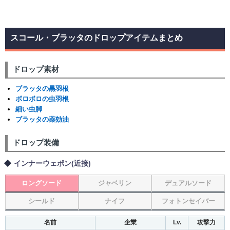
スコール・ブラッタのドロップアイテムまとめ
ドロップ素材
ブラッタの黒羽根
ボロボロの虫羽根
細い虫脚
ブラッタの薬効油
ドロップ装備
インナーウェポン(近接)
ロングソード
ジャベリン
デュアルソード
シールド
ナイフ
フォトンセイバー
名前
企業
Lv.
攻撃力