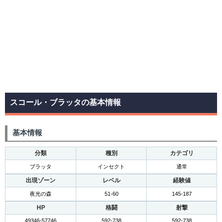
スコール・ブラッタの基本情報
基本情報
分類
種別
カテゴリ
ブラッタ
インセクト
通常
出現ゾーン
レベル
経験値
夜光の森
51-60
145-187
HP
格闘
射撃
49346-57746
592-738
592-738