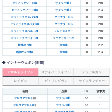
セラミックソード極
サクラバ重工
60
240
セラミックソードII極
サクラバ重工
60
264
セラミックエスパダ極
グラナダ・GG
60
240
セラミックエスパダII極
グラナダ・GG
60
240
セラミックスベルト極
メレデス＆コー
60
240
セラミックプライド極
ファクトリー1.21
60
240
断神の刀極
六連星
60
252
断神の刀弐極
六連星
60
264
インナーウェポン(射撃)
アサルトライフル
スナイパーライフル
デュアルガン
レイガン
ガトリングガン
サイコランチャー
名前
企業
Lv.
攻撃力
デルタアサルト
旧
サクラバ重工
57
16
デルタアサルトIII
旧
サクラバ重工
57
16