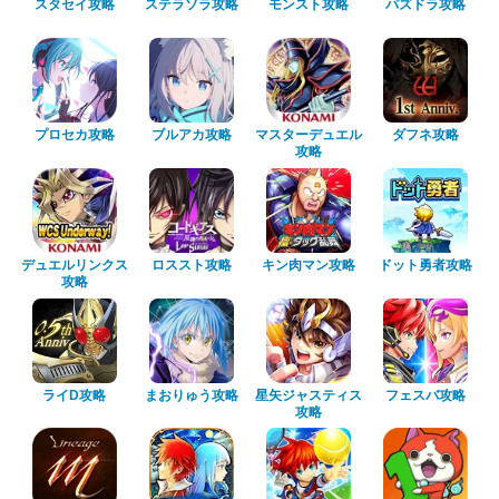
スタセイ攻略
ステラソラ攻略
モンスト攻略
パズドラ攻略
プロセカ攻略
ブルアカ攻略
マスターデュエル
ダフネ攻略
攻略
デュエルリンクス
ロススト攻略
キン肉マン攻略
ドット勇者攻略
攻略
ライD攻略
まおりゅう攻略
星矢ジャスティス
フェスバ攻略
攻略