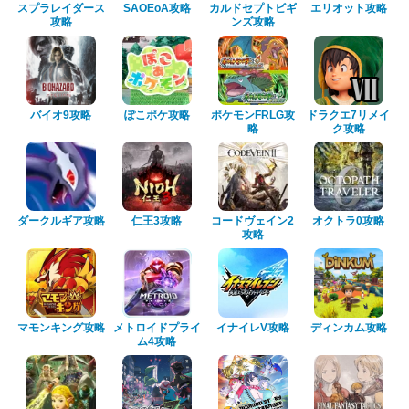
スプラレイダース
SAOEoA攻略
カルドセプトビギ
エリオット攻略
攻略
ンズ攻略
バイオ9攻略
ぽこポケ攻略
ポケモンFRLG攻
ドラクエ7リメイ
略
ク攻略
ダークルギア攻略
仁王3攻略
コードヴェイン2
オクトラ0攻略
攻略
マモンキング攻略
メトロイドプライ
イナイレV攻略
ディンカム攻略
ム4攻略