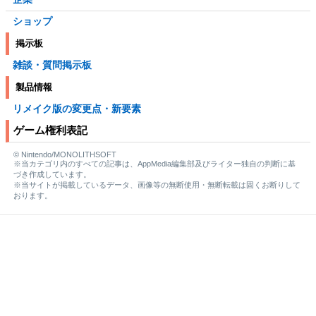
ショップ
掲示板
雑談・質問掲示板
製品情報
リメイク版の変更点・新要素
ゲーム権利表記
© Nintendo/MONOLITHSOFT
※当カテゴリ内のすべての記事は、AppMedia編集部及びライター独自の判断に基
づき作成しています。
※当サイトが掲載しているデータ、画像等の無断使用・無断転載は固くお断りして
おります。