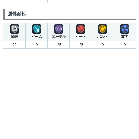
属性耐性
物理
ビーム
エーテル
ヒート
ボルト
重力
20
0
-25
-25
0
0