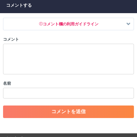
コメントする
コメント欄の利用ガイドライン
コメント
以下の書き込みを禁止とし、場合によってはコメント削除や書き込み制
限を行う可能性がございます。 あらかじめご了承ください。
・公序良俗に反する投稿
・スパムなど、記事内容と関係のない投稿
・誰かになりすます行為
・個人情報の投稿や、他者のプライバシーを侵害する投稿
名前
・一度削除された投稿を再び投稿すること
・外部サイトへの誘導や宣伝
・アカウントの売買など金銭が絡む内容の投稿
・各ゲームのネタバレを含む内容の投稿
・その他、管理者が不適切と判断した投稿
コメントの削除につきましては下記フォームより申請をいた
だけますでしょうか。