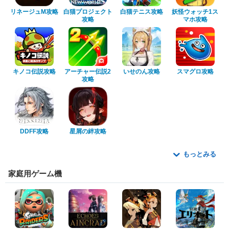
リネージュM攻略
白猫プロジェクト
白猫テニス攻略
妖怪ウォッチ1ス
攻略
マホ攻略
キノコ伝説攻略
アーチャー伝説2
いせのん攻略
スマグロ攻略
攻略
DDFF攻略
星屑の絆攻略
もっとみる
家庭用ゲーム機