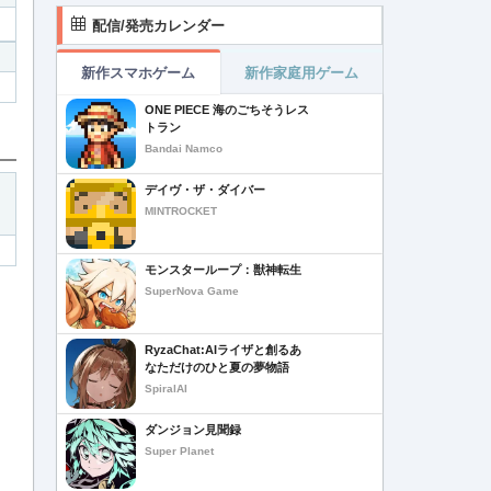
配信/発売カレンダー
新作スマホゲーム
新作家庭用ゲーム
ONE PIECE 海のごちそうレス
トラン
Bandai Namco
デイヴ・ザ・ダイバー
MINTROCKET
モンスターループ：獣神転生
SuperNova Game
RyzaChat:AIライザと創るあ
なただけのひと夏の夢物語
SpiralAI
ダンジョン見聞録
Super Planet