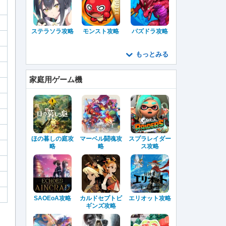
ステラソラ攻略
モンスト攻略
パズドラ攻略
もっとみる
家庭用ゲーム機
ほの暮しの庭攻
マーベル闘魂攻
スプラレイダー
略
略
ス攻略
SAOEoA攻略
カルドセプトビ
エリオット攻略
ギンズ攻略