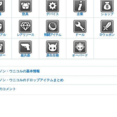
器
防具
デバイス
企業
ショップ
アル
レアリソース
戦闘アイテム
ドール
Dウェポン
マー
超兵器
原生生物
オーバード
カノン・ウニコルの基本情報
カノン・ウニコルのドロップアイテムまとめ
なのコメント