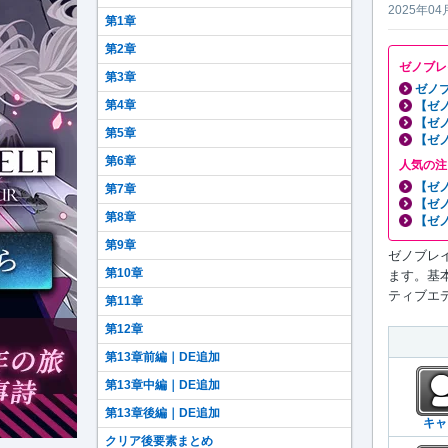
2025年04
第1章
第2章
ゼノブレ
第3章
ゼノブ
第4章
【ゼ
【ゼ
第5章
【ゼ
第6章
人気の注
【ゼ
第7章
【ゼ
第8章
【ゼ
第9章
ゼノブレイ
第10章
ます。基
ティブエデ
第11章
第12章
第13章前編｜DE追加
第13章中編｜DE追加
第13章後編｜DE追加
キャ
クリア後要素まとめ