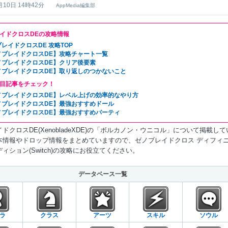
月10日 14時42分
AppMedia編集部
イドクロスDEの攻略情報
レイドクロスDE 攻略TOP
ノブレイドクロスDE】攻略チャート一覧
ノブレイドクロスDE】クリア後要素
ノブレイドクロスDE】取り返しのつかないこと
目記事をチェック！
ノブレイドクロスDE】レベル上げの効率的なやり方
ノブレイドクロスDE】最強おすすめドール
ノブレイドクロスDE】最強おすすめパーティ
ドクロスDE(XenobladeXDE)の「ボルカノン・ウニコル」について掲載して
本情報やドロップ情報をまとめていますので、ゼノブレイドクロス ディフィ
ィション(Switch)の攻略にお役立てください。
データベース一覧
ラ
クラス
アーツ
スキル
ソウル