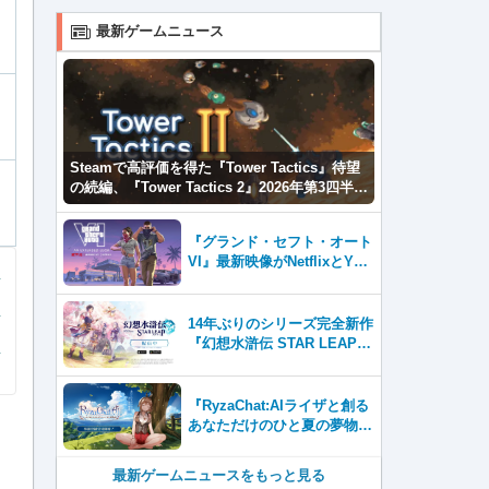
最新ゲームニュース
Steamで高評価を得た『Tower Tactics』待望
の続編、『Tower Tactics 2』2026年第3四半期
に早期アクセス開始
『グランド・セフト・オート
VI』最新映像がNetflixとYou
Tubeに8月27日登場！
14年ぶりのシリーズ完全新作
『幻想水滸伝 STAR LEAP』
が本日から配信開始！
『RyzaChat:AIライザと創る
あなただけのひと夏の夢物
語』レビュー。会話を中心に
自由な冒険を進めていくシス
最新ゲームニュースをもっと見る
テムはこれまでにない新鮮な