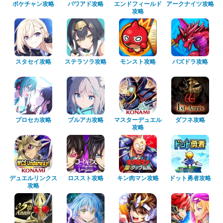
ポケチャン攻略
パワアド攻略
エンドフィールド
アークナイツ攻略
攻略
スタセイ攻略
ステラソラ攻略
モンスト攻略
パズドラ攻略
プロセカ攻略
ブルアカ攻略
マスターデュエル
ダフネ攻略
攻略
デュエルリンクス
ロススト攻略
キン肉マン攻略
ドット勇者攻略
攻略