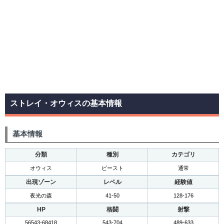
ストレイ・オウィスの基本情報
基本情報
分類
種別
カテゴリ
オウィス
ビースト
通常
出現ゾーン
レベル
経験値
夜光の森
41-50
128-176
HP
格闘
射撃
56543-68418
543-704
489-633