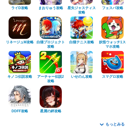
ライD攻略
まおりゅう攻略
星矢ジャスティス
フェスバ攻略
攻略
リネージュM攻略
白猫プロジェクト
白猫テニス攻略
妖怪ウォッチ1ス
攻略
マホ攻略
キノコ伝説攻略
アーチャー伝説2
いせのん攻略
スマグロ攻略
攻略
DDFF攻略
星屑の絆攻略
もっとみる