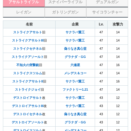
アサルトライフル
スナイパーライフル
デュアルガン
レイガン
ガトリングガン
サイコランチャー
名前
企業
Lv.
攻撃力
ストライクアサルト
旧
サクラバ重工
47
14
ストライクアサルトIII
旧
サクラバ重工
47
14
ストライクセチネル
旧
偽りなき真心堂
47
14
ストライクアソールト
旧
グラナダ・GG
47
14
不知火の突撃銃
旧
六連星
47
16
ストライクスツルム
旧
メレデス＆コー
47
14
ストライクアサルトII
旧
サクラバ重工
47
16
ストライクジョイ
旧
ファクトリー1.21
47
14
デストロイアサルト
改
サクラバ重工
43
12
デストロイアサルトIII
改
サクラバ重工
43
12
デストロイセチネル
改
偽りなき真心堂
43
12
デストロイアソールト
改
グラナダ・GG
43
12
デストロイスツルム
改
メレデス＆コー
43
12