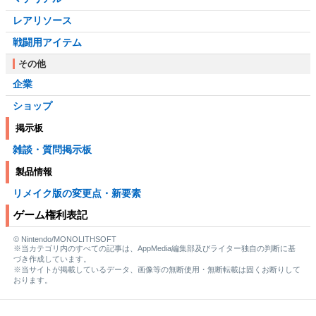
レアリソース
戦闘用アイテム
その他
企業
ショップ
掲示板
雑談・質問掲示板
製品情報
リメイク版の変更点・新要素
ゲーム権利表記
© Nintendo/MONOLITHSOFT
※当カテゴリ内のすべての記事は、AppMedia編集部及びライター独自の判断に基
づき作成しています。
※当サイトが掲載しているデータ、画像等の無断使用・無断転載は固くお断りして
おります。