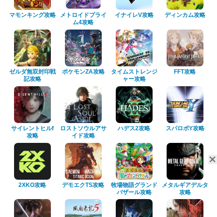
マモンキング攻略
メトロイドプライ
イナイレV攻略
ディンカム攻略
ム4攻略
ゼルダ無双封印戦
ポケモンZA攻略
タイムストレンジ
FFT攻略
記攻略
ャー攻略
サイレントヒルf
ロストソウルアサ
ハデス2攻略
スパロボY攻略
攻略
イド攻略
2XKO攻略
デモエクTS攻略
牧場物語グランド
メタルギアデルタ
バザール攻略
攻略