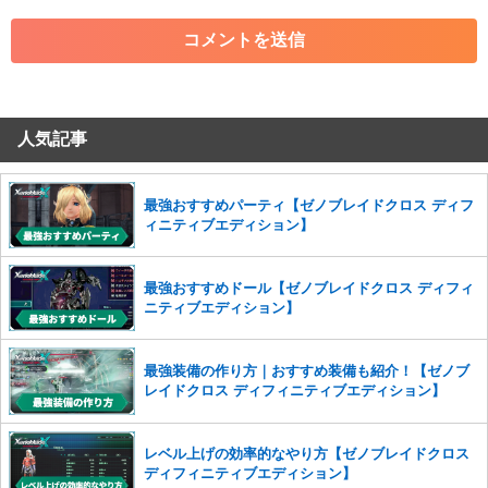
・各ゲームのネタバレを含む内容の投稿
・その他、管理者が不適切と判断した投稿
コメントの削除につきましては下記フォームより申請をいた
だけますでしょうか。
人気記事
コメントの削除を申請する
※投稿内容を確認後、順次対応さ
せていただきます。ご了承ください。
※一度削除したコメントは復元ができませんのでご注意くだ
最強おすすめパーティ【ゼノブレイドクロス ディフ
さい。
ィニティブエディション】
また、過度な利用規約の違反や、弊社に損害の及ぶ内容の書き込みがあ
った場合は、法的措置をとらせていただく場合もございますので、あら
最強おすすめドール【ゼノブレイドクロス ディフィ
かじめご理解くださいませ。
ニティブエディション】
最強装備の作り方｜おすすめ装備も紹介！【ゼノブ
レイドクロス ディフィニティブエディション】
レベル上げの効率的なやり方【ゼノブレイドクロス
ディフィニティブエディション】