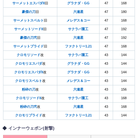
サーメットエスパダII
旧
グラナダ・GG
47
168
豪傑の刀
旧
六連星
47
180
サーメットスベルト
旧
メレデス＆コー
47
168
サーメットソードII
旧
サクラバ重工
47
192
豪傑の刀弐
旧
六連星
47
192
サーメットプライド
旧
ファクトリー1.21
47
168
クロモリソード
改
サクラバ重工
43
144
クロモリエスパダ
改
グラナダ・GG
43
144
クロモリエスパダII
改
グラナダ・GG
43
144
クロモリスベルト
改
メレデス＆コー
43
144
粉砕の刀
改
六連星
43
156
クロモリソードII
改
サクラバ重工
43
168
粉砕の刀弐
改
六連星
43
168
クロモリプライド
改
ファクトリー1.21
43
144
インナーウェポン(射撃)