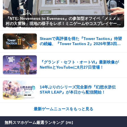
『NTE: Neverness to Everness』の参加型オフイベ「メェメェ
村の大冒険」現地の様子をレポ！ミニゲームやコスプレイヤー撮
影など盛りだくさん！
Steamで高評価を得た『Tower Tactics』待望
の続編、『Tower Tactics 2』2026年第3四半
期に早期アクセス開始
『グランド・セフト・オートVI』最新映像が
NetflixとYouTubeに8月27日登場！
14年ぶりのシリーズ完全新作『幻想水滸伝
STAR LEAP』が本日から配信開始！
最新ゲームニュースをもっと見る
無料スマホゲーム厳選ランキング
【PR】