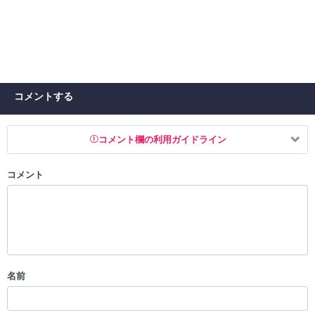
コメントする
コメント欄の利用ガイドライン
コメント
以下の書き込みを禁止とし、場合によってはコメント削除や書き込み制
限を行う可能性がございます。 あらかじめご了承ください。
・公序良俗に反する投稿
・スパムなど、記事内容と関係のない投稿
・誰かになりすます行為
・個人情報の投稿や、他者のプライバシーを侵害する投稿
名前
・一度削除された投稿を再び投稿すること
・外部サイトへの誘導や宣伝
・アカウントの売買など金銭が絡む内容の投稿