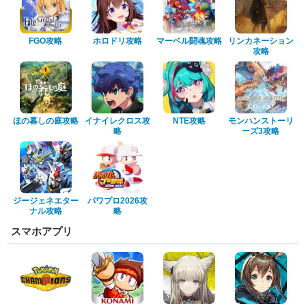
FGO攻略
ホロドリ攻略
マーベル闘魂攻略
リンカネーション
攻略
ほの暮しの庭攻略
イナイレクロス攻
NTE攻略
モンハンストーリ
略
ーズ3攻略
ジージェネエター
パワプロ2026攻
ナル攻略
略
スマホアプリ