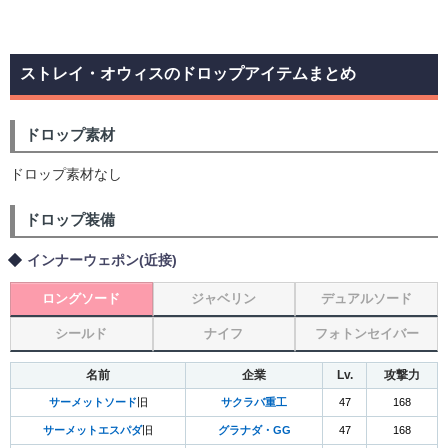
ストレイ・オウィスのドロップアイテムまとめ
ドロップ素材
ドロップ素材なし
ドロップ装備
インナーウェポン(近接)
ロングソード
ジャベリン
デュアルソード
シールド
ナイフ
フォトンセイバー
名前
企業
Lv.
攻撃力
サーメットソード
旧
サクラバ重工
47
168
サーメットエスパダ
旧
グラナダ・GG
47
168