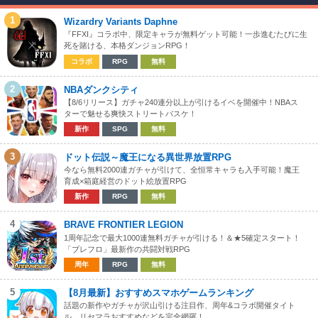
1
Wizardry Variants Daphne
『FFXI』コラボ中、限定キャラが無料ゲット可能！一歩進むたびに生
死を賭ける、本格ダンジョンRPG！
コラボ
RPG
無料
2
NBAダンクシティ
【8/6リリース】ガチャ240連分以上が引けるイベを開催中！NBAス
ターで魅せる爽快ストリートバスケ！
新作
SPG
無料
3
ドット伝説～魔王になる異世界放置RPG
今なら無料2000連ガチャが引けて、全恒常キャラも入手可能！魔王
育成×箱庭経営のドット絵放置RPG
新作
RPG
無料
4
BRAVE FRONTIER LEGION
1周年記念で最大1000連無料ガチャが引ける！＆★5確定スタート！
「ブレフロ」最新作の共闘対戦RPG
周年
RPG
無料
5
【8月最新】おすすめスマホゲームランキング
話題の新作やガチャが沢山引ける注目作、周年&コラボ開催タイト
ル、リセマラおすすめなどを完全網羅！