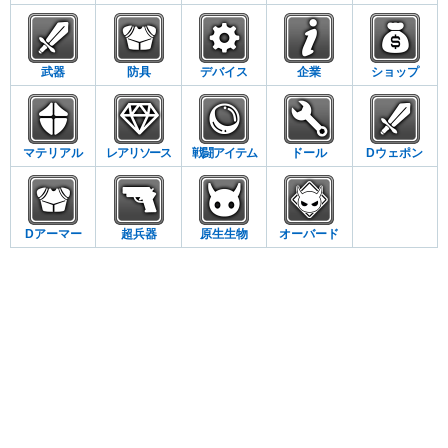
武器
防具
デバイス
企業
ショップ
マテリアル
レアリソース
戦闘アイテム
ドール
Dウェポン
Dアーマー
超兵器
原生生物
オーバード