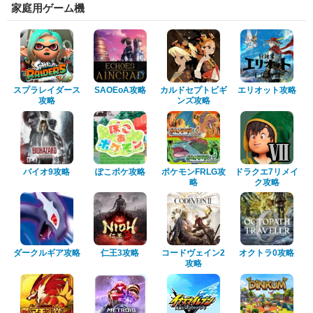
家庭用ゲーム機
スプラレイダース
SAOEoA攻略
カルドセプトビギ
エリオット攻略
攻略
ンズ攻略
バイオ9攻略
ぽこポケ攻略
ポケモンFRLG攻
ドラクエ7リメイ
略
ク攻略
ダークルギア攻略
仁王3攻略
コードヴェイン2
オクトラ0攻略
攻略