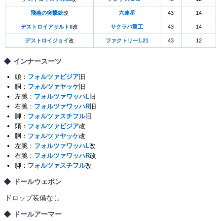
飛燕の突撃銃
改
六連星
43
14
デストロイアサルトII
改
サクラバ重工
43
14
デストロイジョイ
改
ファクトリー1.21
43
12
インナースーツ
頭：
フォルツァビジア
旧
胴：
フォルツァヤッケ
旧
左腕：
フォルツァワッハL
旧
右腕：
フォルツァワッハR
旧
脚：
フォルツァスチフル
旧
頭：
フォルツァビジア
改
胴：
フォルツァヤッケ
改
左腕：
フォルツァワッハL
改
右腕：
フォルツァワッハR
改
脚：
フォルツァスチフル
改
ドールウェポン
ドロップ装備なし
ドールアーマー