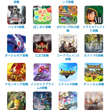
攻略
ンズ攻略
バイオ9攻略
ぽこポケ攻略
ポケモンFRLG攻
ドラクエ7リメイ
略
ク攻略
ダークルギア攻略
仁王3攻略
コードヴェイン2
オクトラ0攻略
攻略
マモンキング攻略
メトロイドプライ
イナイレV攻略
ディンカム攻略
ム4攻略