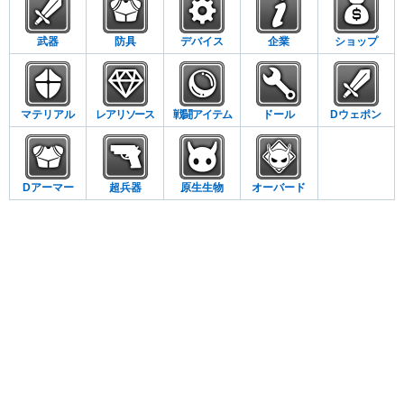
武器
防具
デバイス
企業
ショップ
マテリアル
レアリソース
戦闘アイテム
ドール
Dウェポン
Dアーマー
超兵器
原生生物
オーバード