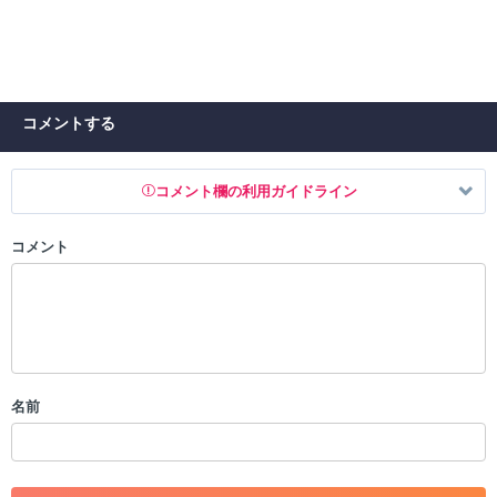
コメントする
コメント欄の利用ガイドライン
コメント
以下の書き込みを禁止とし、場合によってはコメント削除や書き込み制
限を行う可能性がございます。 あらかじめご了承ください。
・公序良俗に反する投稿
・スパムなど、記事内容と関係のない投稿
・誰かになりすます行為
・個人情報の投稿や、他者のプライバシーを侵害する投稿
名前
・一度削除された投稿を再び投稿すること
・外部サイトへの誘導や宣伝
・アカウントの売買など金銭が絡む内容の投稿
・各ゲームのネタバレを含む内容の投稿