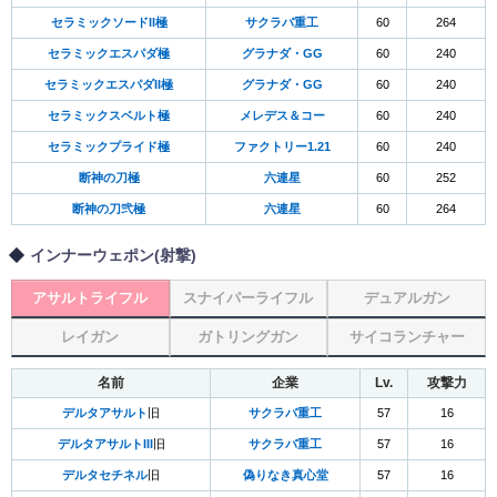
セラミックソードII極
サクラバ重工
60
264
セラミックエスパダ極
グラナダ・GG
60
240
セラミックエスパダII極
グラナダ・GG
60
240
セラミックスベルト極
メレデス＆コー
60
240
セラミックプライド極
ファクトリー1.21
60
240
断神の刀極
六連星
60
252
断神の刀弐極
六連星
60
264
インナーウェポン(射撃)
アサルトライフル
スナイパーライフル
デュアルガン
レイガン
ガトリングガン
サイコランチャー
名前
企業
Lv.
攻撃力
デルタアサルト
旧
サクラバ重工
57
16
デルタアサルトIII
旧
サクラバ重工
57
16
デルタセチネル
旧
偽りなき真心堂
57
16