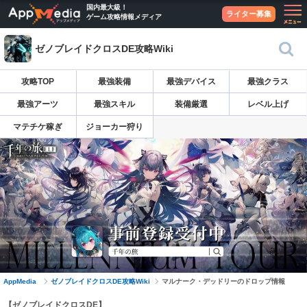
国内最大級！
ライター募集
ゲーム攻略情報メディア
ゼノブレイドクロスDE攻略Wiki
攻略TOP
最強装備
最強デバイス
最強クラス
最強アーツ
最強スキル
装備厳選
レベル上げ
マテチケ稼ぎ
ジョーカー狩り
AppMedia
ゼノブレイドクロスDE攻略Wiki
マルナーク・デッドリーのドロップ情報
【ゼノブレイドクロスDE】