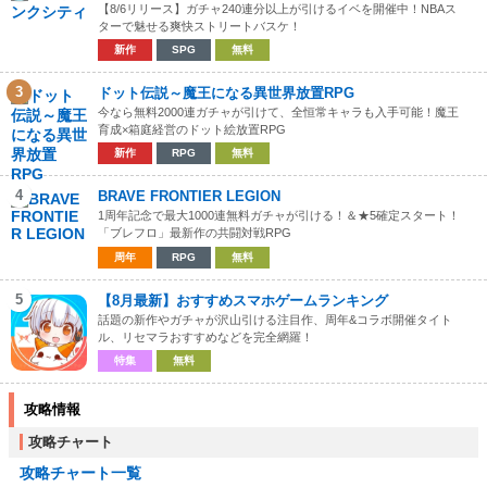
【8/6リリース】ガチャ240連分以上が引けるイベを開催中！NBAス
ターで魅せる爽快ストリートバスケ！
新作
SPG
無料
3
ドット伝説～魔王になる異世界放置RPG
今なら無料2000連ガチャが引けて、全恒常キャラも入手可能！魔王
育成×箱庭経営のドット絵放置RPG
新作
RPG
無料
4
BRAVE FRONTIER LEGION
1周年記念で最大1000連無料ガチャが引ける！＆★5確定スタート！
「ブレフロ」最新作の共闘対戦RPG
周年
RPG
無料
5
【8月最新】おすすめスマホゲームランキング
話題の新作やガチャが沢山引ける注目作、周年&コラボ開催タイト
ル、リセマラおすすめなどを完全網羅！
特集
無料
攻略情報
攻略チャート
攻略チャート一覧