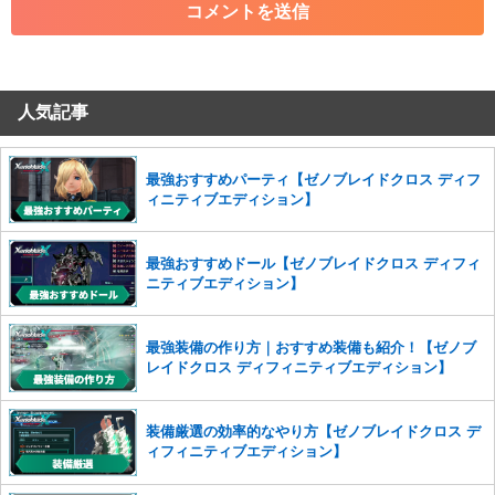
・その他、管理者が不適切と判断した投稿
コメントの削除につきましては下記フォームより申請をいた
だけますでしょうか。
人気記事
コメントの削除を申請する
※投稿内容を確認後、順次対応さ
せていただきます。ご了承ください。
※一度削除したコメントは復元ができませんのでご注意くだ
最強おすすめパーティ【ゼノブレイドクロス ディフ
さい。
ィニティブエディション】
また、過度な利用規約の違反や、弊社に損害の及ぶ内容の書き込みがあ
った場合は、法的措置をとらせていただく場合もございますので、あら
最強おすすめドール【ゼノブレイドクロス ディフィ
かじめご理解くださいませ。
ニティブエディション】
最強装備の作り方｜おすすめ装備も紹介！【ゼノブ
レイドクロス ディフィニティブエディション】
装備厳選の効率的なやり方【ゼノブレイドクロス デ
ィフィニティブエディション】