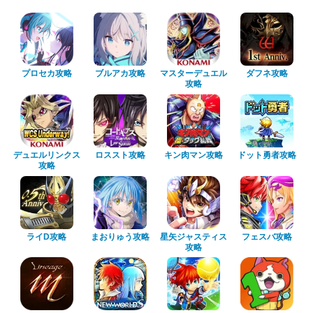
プロセカ攻略
ブルアカ攻略
マスターデュエル
ダフネ攻略
攻略
デュエルリンクス
ロススト攻略
キン肉マン攻略
ドット勇者攻略
攻略
ライD攻略
まおりゅう攻略
星矢ジャスティス
フェスバ攻略
攻略