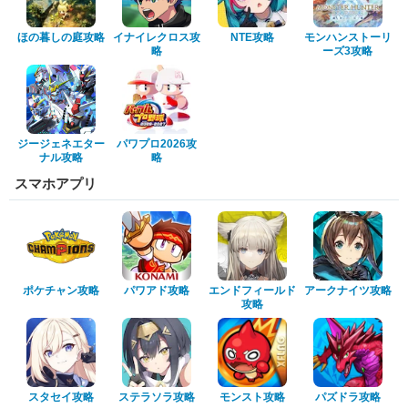
ほの暮しの庭攻略
イナイレクロス攻
NTE攻略
モンハンストーリ
略
ーズ3攻略
ジージェネエター
パワプロ2026攻
ナル攻略
略
スマホアプリ
ポケチャン攻略
パワアド攻略
エンドフィールド
アークナイツ攻略
攻略
スタセイ攻略
ステラソラ攻略
モンスト攻略
パズドラ攻略