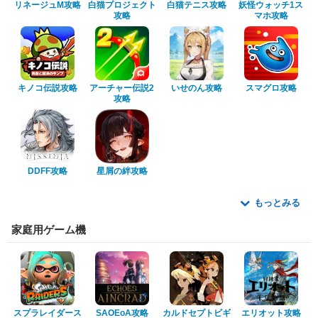
リネージュM攻略
白猫プロジェクト
白猫テニス攻略
妖怪ウォッチ1ス
攻略
マホ攻略
キノコ伝説攻略
アーチャー伝説2
いせのん攻略
スマグロ攻略
攻略
DDFF攻略
星屑の絆攻略
もっとみる
家庭用ゲーム機
スプラレイダース
SAOEoA攻略
カルドセプトビギ
エリオット攻略