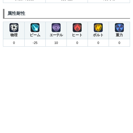
属性耐性
物理
ビーム
エーテル
ヒート
ボルト
重力
0
-25
10
0
0
0