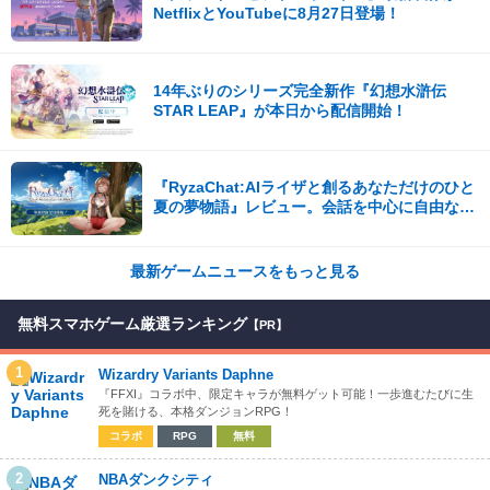
NetflixとYouTubeに8月27日登場！
14年ぶりのシリーズ完全新作『幻想水滸伝
STAR LEAP』が本日から配信開始！
『RyzaChat:AIライザと創るあなただけのひと
夏の夢物語』レビュー。会話を中心に自由な冒
険を進めていくシステムはこれまでにない新鮮
な体験が楽しめる【先行プレイレポート】
最新ゲームニュースをもっと見る
無料スマホゲーム厳選ランキング
【PR】
1
Wizardry Variants Daphne
『FFXI』コラボ中、限定キャラが無料ゲット可能！一歩進むたびに生
死を賭ける、本格ダンジョンRPG！
コラボ
RPG
無料
2
NBAダンクシティ