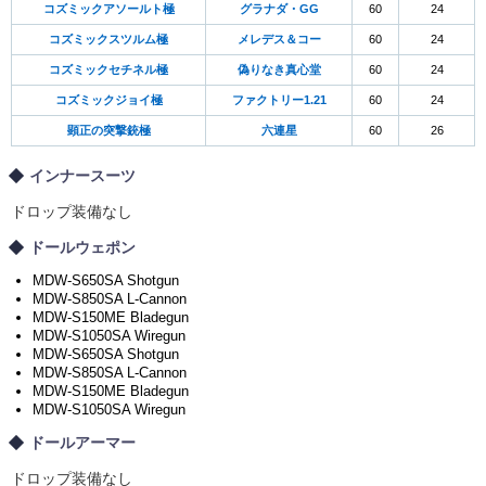
コズミックアソールト極
グラナダ・GG
60
24
コズミックスツルム極
メレデス＆コー
60
24
コズミックセチネル極
偽りなき真心堂
60
24
コズミックジョイ極
ファクトリー1.21
60
24
顕正の突撃銃極
六連星
60
26
インナースーツ
ドロップ装備なし
ドールウェポン
MDW-S650SA Shotgun
MDW-S850SA L-Cannon
MDW-S150ME Bladegun
MDW-S1050SA Wiregun
MDW-S650SA Shotgun
MDW-S850SA L-Cannon
MDW-S150ME Bladegun
MDW-S1050SA Wiregun
ドールアーマー
ドロップ装備なし