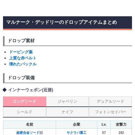
マルナーク・デッドリーのドロップアイテムまとめ
ドロップ素材
ドーピング薬
上質な赤ベルト
壊れたバックル
ドロップ装備
インナーウェポン(近接)
ロングソード
ジャベリン
デュアルソード
シールド
ナイフ
フォトンセイバー
名前
企業
Lv.
攻撃力
超硬合金ソード
旧
サクラバ重工
57
192