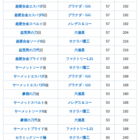
超硬合金エスパダ
旧
グラナダ・GG
57
192
超硬合金エスパダII
旧
グラナダ・GG
57
192
超硬合金スベルト
旧
メレデス＆コー
57
192
益荒男の刀
旧
六連星
57
204
超硬合金ソードII
旧
サクラバ重工
57
216
益荒男の刀弐
旧
六連星
57
216
超硬合金プライド
旧
ファクトリー1.21
57
192
サーメットソード
改
サクラバ重工
53
168
サーメットエスパダ
改
グラナダ・GG
53
168
サーメットエスパダII
改
グラナダ・GG
53
168
豪傑の刀
改
六連星
53
180
サーメットスベルト
改
メレデス＆コー
53
168
サーメットソードII
改
サクラバ重工
53
192
豪傑の刀弐
改
六連星
53
192
サーメットプライド
改
ファクトリー1.21
53
168
セラミックソード極
サクラバ重工
60
240