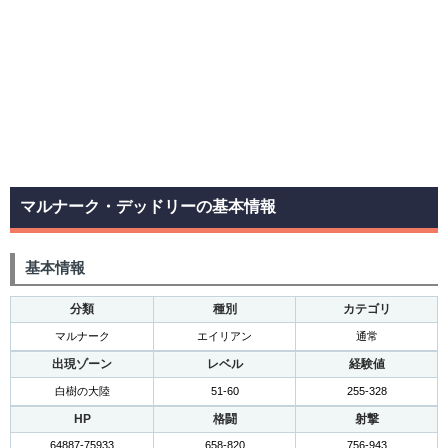
マルナーク・デッドリーの基本情報
基本情報
分類
種別
カテゴリ
マルナーク
エイリアン
通常
出現ゾーン
レベル
経験値
白樹の大陸
51-60
255-328
HP
格闘
射撃
64887-75933
658-820
756-943