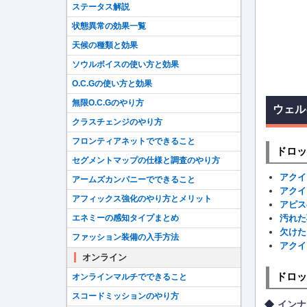
ステータス解説
状態異常の効果一覧
天候の種類と効果
ソウルボイスの使い方と効果
O.C.Gの使い方と効果
無限O.C.Gのやり方
ウェル
クラスチェンジのやり方
フロンティアネットでできること
ドロッ
セグメントマップの仕様と調査のやり方
アクイ
アームズカンパニーでできること
アクイ
アフィックス強化のやり方とメリット
アピス
エネミーの感知タイプまとめ
汚れた
欠けた
ファッション装備の入手方法
アクイ
オンライン
ドロッ
オンラインマルチでできること
スコードミッションのやり方
インナ