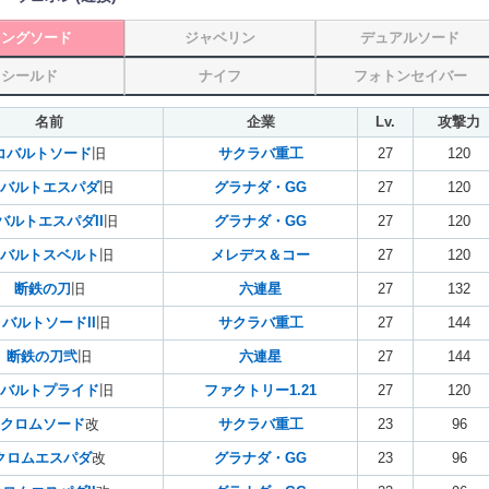
ロングソード
ジャベリン
デュアルソード
シールド
ナイフ
フォトンセイバー
名前
企業
Lv.
攻撃力
コバルトソード
旧
サクラバ重工
27
120
バルトエスパダ
旧
グラナダ・GG
27
120
バルトエスパダII
旧
グラナダ・GG
27
120
バルトスベルト
旧
メレデス＆コー
27
120
断鉄の刀
旧
六連星
27
132
バルトソードII
旧
サクラバ重工
27
144
断鉄の刀弐
旧
六連星
27
144
バルトプライド
旧
ファクトリー1.21
27
120
クロムソード
改
サクラバ重工
23
96
クロムエスパダ
改
グラナダ・GG
23
96