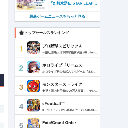
『幻想水滸伝 STAR LEAP』
が本日から配信開始！
最新ゲームニュースをもっと見る
トップセールスランキング
プロ野球スピリッツＡ
1
一般社団法人日本野球機構承認 All other copyrights or trademarks are the property of their respective owners and are used under license. --------------------------------------------- リアルプロ野球ゲームの決定版がついに登場！ 最高の映像クオリティでプロ野球の臨場感を再現 鍛え上げた最強のチームで日本一を目指そう！ --------------------------------------------- ◇重要なお知らせ◇ ・本アプリはオンラインゲームです。通信可能な環境でお楽しみ下さい。 ・チュートリアル終了時に約650MBのダウンロードが必要です。 ・動作環境 対応OS：iOS 15.0以降、iPadOS 15.0以降 対応端末：iPhone 6s/6s Plus以降、iPad（第5世代）以降、iPad Air 2以降、iPad mini 4以降、iPod touch（第7世代）以降、iPad Pro シリーズ ※動作環境を満たす端末でも、端末の性能や仕様、端末固有のアプリ使用状況などにより、正常に動作しない場合があります。 --------------------------------------------- 【プロ野球スピリッツAとは？】 ◇リアルなプロ野球表現 プロ野球選手が実写と本人そっくりのリアルな3Dモデルで登場！ 試合を熱く盛り上げる実況・解説や観客席からの応援でプロ野球の臨場感をそのまま再現！ ◇3Dアクション野球 迫力の3Dアクション野球では、選手の特徴が結果に大きく影響。本格派投手、技巧派投手、巧打者、強打者・・・選手それぞれの持ち味を活かしながら、自らの力でチームを勝利に導こう！ アクションが苦手な方のために、「ゾーン打ち」や「おまかせ配球」といった簡単操作も搭載。 ◇実在のプロ野球選手が登場!! 実際のプロ野球のペナント成績に基づいた選手たちが登場！ ＜セ・リーグ＞ 阪神タイガース 横浜DeNAベイスターズ 読売ジャイアンツ 中日ドラゴンズ 広島東洋カープ 東京ヤクルトスワローズ ＜パ・リーグ＞ 福岡ソフトバンクホークス 北海道日本ハムファイターズ オリックス・バファローズ 東北楽天ゴールデンイーグルス 埼玉西武ライオンズ 千葉ロッテマリーンズ --------------------------------------------- ■ Vロード ■ セ・パ12球団と対戦。試合は自動で進み、ピンチ・チャンスの場面では出番が発生。試合を決定付ける活躍をして勝ち星を積み重ねて、日本一の座を目指そう！ ■ リーグ ■ 獲得・強化した選手を組み合わせた最強オーダーで、全国のライバルと競う対戦モード。 毎週リーグが自動開催され、リーグランクの昇降格が決まります。 オーダーをより強化し、覇王リーグでの優勝を目指そう！ ■ 選手育成とオーダー ■ 選手は試合を通じてレベルアップ。特訓や特殊能力の習得で潜在能力を限界まで発揮させよう！ 選手の組み合わせによって発動するコンボは、試合展開を大きく左右することも！？ 最強の選手を揃えた最高のチームで頂点を目指そう！ ■ リアルタイム対戦 ■ 新機能！全国の猛者と戦う「ランク戦」と一緒にプロスピAを遊んでいる友達と対戦できる「ルーム戦」。 2つの楽しみ方でオンライン対戦を楽しむことができるぞ！ ■ プロ野球速報 ■ 野球ファン必見、厳選の野球速報がココに！ プロ野球ニュースや選手成績はもちろん、公式戦の試合速報や一球速報も配信！ --------------------------------------------- ◆ 基本無料で最高峰の野球ゲームを！ ◆ 選手は試合報酬などで獲得可能。試合のボーナスや、様々なイベントに参加することでより強力な選手スカウトのチャンスも。着実に戦力を強化していけば、無料でも強力な球団を作りあげることができるぞ。「プロスピA」アプリ上で野球速報もすべて無料でチェック可能！ ◆ 「プロスピA」はこんな方へおすすめ ◆ ・好きな野球選手だけを集めて理想の球団を作りたい。 ・家庭用ゲーム「プロ野球スピリッツ」が好きで、いつでもどこでも「プロスピ」を楽しみたい。 ・「プロスピ」シリーズを遊んだことはないが、リアルな野球ゲームをやってみたい。 ・アクション要素もあるスポーツゲームを楽しみたい。 ・無料で遊べてオンライン対戦もできる野球ゲームやスポーツゲームを探している。 ・無料でも長くやりこめる野球ゲームやスポーツゲームを探している。 ・選手を自分好みに育成できる野球ゲームやスポーツゲームを探している。 ・「実況パワフルプロ野球」「プロ野球ドリームナイン」をプレイしたことがある。 ・ゲームを楽しみながら、最新の野球速報もチェックしたい。 ・野球速報や野球中継は常にチェックしている。 ・スポーツ選手や監督になる夢をスポーツゲームで叶えたい。 ・自分だけのオリジナルチームを、好きなプロ野球球団の選手を集めて作りたい。 ・好きなプロ野球球団の選手をプロスピで再現して遊びたい。 ・プロ野球球団好きの仲間と一緒に遊びたい。 ・子供の頃、プロ野球球団に入りたかった。 ・趣味は好きなプロ野球球団の試合を観戦することだ。 --------------------------------------------- ◆『応援曲利用権』について 【価格と更新間隔】 ・価格：月額480円（税込） ・更新間隔：1ヶ月毎 【サービス内容】 以下の機能が利用可能になります。 ・ダウンロード応援曲 ・応援曲作成 ・応援曲割当て ・試合中に割当てた応援曲が流れる 【無料期間について】 ・利用開始から7日間は無料でお試しいただけます。 ・無料期間が終了する24時間以上前までにサブスクリプションを解約しなかった場合、自動的に有料のサブスクリプションが開始します。 ・無料期間中に手動で無料期間なし版への切り替えを行った場合、残りの無料期間は失われます。 【自動更新の詳細】 ・次回更新日の24時間以上前までにサブスクリプションを解約しなかった場合、自動的に利用期間が更新されます。 ・自動更新が行なわれると、更新日から24時間以内に領収書が届きます。 【次回更新日の確認とサブスクリプションの解約方法】 次回更新日の確認やサブスクリプションの解約手続きは、以下のページで行うことができます。 1. App Storeアプリを開く 2.「Today」タブを開き、右上のユーザーアイコンをタップする 3.「アカウント」画面のユーザー名とメールアドレスが表示されている部分をタップする 4. サインインする 5.「アカウント設定」画面の「サブスクリプション」をタップする ※ご購入いただく前に、必ず『応援曲利用権』販売ページの注意事項と利用規約をご確認ください。 ---------------------------------------------
ホロライブドリームス
2
ホロライブ初の公式スマホゲーム『ホロライブドリームス(ホロドリ)』がリズム&RPGとして登場！ リズムゲームを中心に、テーマパークの発展やミニゲームなど多彩なコンテンツを収録！ 総勢50名以上のホロライブメンバーが登場し、初期収録楽曲はなんと150曲以上！ ホロライブのファンも、初めての方も幅広く楽しめる作品で、遊び方はあなた次第！ ▼本格リズムゲーム▼ 公式MVやライブ映像を背景に、本格リズムゲームが楽しめる！ 自分だけのオリジナル譜面を作って公開できる「クリエイト譜面」機能を搭載！ ・超高難度のやり込み譜面 ・タレントへの愛を詰め込んだ譜面 ・みんなで楽しめるネタ譜面 などなど、世界中のプレイヤーがつくった譜面で遊んで、楽しさ無限大！ リズムゲームが苦手な方でもオート機能で安心して遊べる！ タレント育成/編成でスコアアップを目指そう！ ▼初期収録楽曲は150曲以上▼ ホロライブ楽曲から人気カバー楽曲まで幅広く収録！ 最新ヒットから定番曲までラインナップ！ 【ホロライブ楽曲】 ・ビビデバ ・Shiny Smily Story ・BLUE CLAPPER ほか 【カバー楽曲】 ・勇者 ・メギツネ ・わたしの一番かわいいところ ほか ▼ゲームの舞台はテーマパーク▼ 舞台は、世界のどこかに浮かぶ無人島。 ホロライブメンバーと力を合わせ、夢のテーマパークを発展させていく。 リズムゲームやミニゲームをプレイしてクエストを進行しパークを発展させよう！ ホロメンクエストをプレイすることで、操作タレントが増えていく！ 推しホロメンを解放して、夢のテーマパークを作り上げよう！ ホロライブらしさあふれる施設も多数登場！ このゲームだけのオリジナルストーリーも展開！ 夢のテーマパーク完成を目指そう！ ▼1人でもみんなでも楽しめるミニゲーム▼ ひとりでも、みんなでも楽しめる多彩なミニゲームを収録！ マルチプレイ搭載で、協力や対戦で盛り上がろう！ 難しいアクションが苦手な方でも楽しめるシンプル操作のミニゲームも収録！ 短時間で遊べるカジュアルなものから、繰り返し挑戦したくなるやり込み系まで幅広くラインナップ！ プレイして報酬を獲得し、育成やパーク発展をさらに加速させよう！ ▼公式サイト：https://www.hololive-dreams.com ▼利用規約：https://www.hololive-dreams.com/terms ▼プライバシーポリシー：https://qualiarts.jp/privacy ▼Ⓒ COVER / Ⓒ QualiArts, Inc. +++++++++++++++++++++++++++++++++++++++++++++++++++++++++++ このアプリケーションには、株式会社Live2Dの「Live2D」が使用されています。
モンスターストライク
3
◆祝・国内利用者5000万人突破！／テレビCM絶賛放映中！◆ 最大4人同時に楽しめる「ひっぱりハンティングRPG！」 モンスターマスターになって様々な能力を持つモンスターをたくさん集めよう！ 1000種類を超える個性豊かなモンスターが君を待ってるぞ！ 【ゲーム紹介】 ▼ルールは簡単 モンスターを引っぱって敵に当てるだけ！ 味方モンスターに当てると、友情コンボが発動！ 一見攻撃力の弱いモンスターもコンボが発動すると、意外な力を発揮するかも!? ▼決めろストライクショット！ バトルのターンが経過すると必殺技「ストライクショット」が使えるぞ！ モンスターによって技は様々、君はすぐ使う派？ボスまで待つ派？ 使うタイミングが生死を分ける!? ▼集めて育てて強くなれ！ バトルやガチャでGetしたモンスターを合成して育てよう！ 強く進化させるにはモンスター以外に進化素材が必要になるぞ。 強いモンスターを育てて君だけの最強チームを作ろう！ ▼天空より舞い降りし、異界のモンスター！ ボスがステージの最後に出るとは限らないぞ！ どんな時も万全の態勢で戦いに挑むべし！ ▼友達と一緒に、強敵を倒そう！ 近くにいる友達と、最大4人まで同時プレイが可能！ なんと1人分のスタミナでクエストに挑めるぞ！ 1人では倒せない強敵も、みんなで力を合わせれば倒せるかも!? マルチプレイ専用のレアなクエストも盛りだくさん！ レアモンスターを倒してゲットしよう！ +++【価格】+++ アプリ本体：無料 ※一部有料アイテムがございます。 +++【必須環境】+++ iOS 15.0以降 ※必須環境を満たす端末以外でのサポート、補償等は致しかねますので何卒ご了承くださいませ。 ご利用前に「アプリケーション使用許諾契約」に 表示されている利用規約を必ずご確認の上ご利用ください。 +++【モンストパスポートについて】+++ ・価格と期間 月額480円（税込）/1ヶ月間（利用開始日から起算）/月額自動更新 ・特典 ▼1日1回スタミナ回復することができます。 ▼マルチプレイでホスト、ゲストも経験値が多く獲得できます。 ▼モンパス限定の称号やフレームが貰えます。 ▼3ヶ月継続するとレア6確定ガチャが引けます。 ・自動更新の詳細 モンパス有効期間の終了日の24時間以上前に自動更新を解除しない限り、有効期間が自動更新されます。 自動更新される際の課金については、モンパス有効期間終了日の24時間以内に行われます。 ・課金について Apple Accountに課金されます。 ・モンストパスポートの状況の確認方法と解約（自動更新の解除）方法 モンパス会員状況の確認と解約は下記ページから行うことができます。 [ App Store アプリ/おすすめページ最下部 > Apple Account/アカウントを表示 > 購読/管理 ] 次回の自動更新タイミングの確認や、自動更新の解除/設定をこの画面内で行うことができます。 プライバシーポリシー > https://www.monster-strike.com/privacy/ 利用規約 > https://www.monster-strike.com/legal/monpass.html
eFootball™
4
■「ウイイレ」から進化した「eFootball™」 人気サッカーゲーム「ウイニングイレブン」が「eFootball™」とタイトルを変え、大きく進化して生まれ変わりました。「eFootball™」で新しいサッカーゲームを体感しましょう！ ■はじめての方でも安心 ダウンロード後は、実践を交えたステップアップ方式のチュートリアルで直感的に基本操作を覚えることができます！さらに、チュートリアルを全てクリアすると、リオネル メッシがもらえます！！ また、試合の面白さや爽快感を楽しんでいただくためにスマートアシストを実装。 複雑な操作をしなくても、華麗なドリブルやパスで相手をかわして強烈なシュートでゴールを奪うことができます！ 【基本的な遊び方】 ■好きなチームで始めよう 欧州、米州、アジアなど世界各国のクラブやナショナルチームなどお気に入りのチームでスタートできます！ ■選手を獲得しましょう チームを作成したら、選手を獲得しましょう。現役のスーパースターや、歴史に残るレジェンドたちが、あなたのクラブでの活躍を待っています！ ・スペシャル選手リスト 現実の試合で大活躍した選手や、注目リーグの選手、レジェンドなどの特別な選手を獲得できます。 ・スタンダード選手リスト 好きな選手を獲得できます。条件を設定して絞り込むことができます。 ・監督リスト さまざまな戦術や得意な育成タイプを持った監督を獲得できます。 ■試合を楽しもう 獲得した選手でチームを編成したら、いよいよ試合に挑戦！ AIを相手に腕を磨いたり、オンライン対戦でランキングを競ったり、楽しみ方はあなた次第です。 ・対AI戦で腕を磨く 注目リーグのチームやナショナルチームを相手に戦うイベントなど、サッカーシーズンに合わせたさまざまなテーマのイベントが開催されています。 また、10段階にレベル分けされたDivision制の「eFootball™ リーグ」で楽しみながらレベルアップしていくことも可能です！ ・対人戦で実力を試す Division制の全ユーザーとランキングを競う「eFootball™ リーグ」や、毎週開催される様々なイベントで、オンラインでのリアルタイム対戦を楽しむことができます。あなたのドリームチームで、最高峰のDivision 1を目指しましょう！ ・友達と最大3vs3の対戦を楽しむ フレンドマッチ機能を使って、友達と対戦することができます。育て上げたチームの強さを友達に見せつけましょう！ また、最大3vs3の協力対戦も可能。友達とオンラインで集まって対戦を楽しみましょう！ ■選手を育てる 獲得した選手は、選手種別によっては成長させることができます。 試合に出場させたり、ゲーム内アイテムを使用したりして、選手のレベルを上げる事で入手できる「タレントポイント」で、能力パラメータを上昇させましょう。 より自分好みの選手にしたい場合は、手動でポイントを割り振りましょう。 ポイントの割り振りに迷った場合は、[おまかせ]で設定することもできます。 自分だけのお気に入りの選手に育て上げましょう！ 【もっと楽しむ】 ■Live Updateを毎週配信 選手の移籍や、現実の試合での活躍が反映される「Live Update」を搭載。 毎週配信される「Live Update」を参考に、スカッドを編成し試合に挑みましょう。 ■スタジアムをカスタマイズ 試合中のスタジアムに反映されるコレオ・オブジェクトなどのスタジアムパーツをカスタマイズできます。 思い通りのスタジアムにアレンジして、ゲーム体験を彩りましょう！ ※居住国・地域が以下のお客様には、eFootball™ コインによるルートボックス施策をご提供しておりません。 ベルギー、ブラジル(18歳未満) 【最新情報について】 本商品は、新機能やモードの追加、ゲームプレイ・イベントのアップデートを継続的に行っていきます。 最新情報は「eFootball™」公式サイトをご確認ください。 【ダウンロードについて】 本アプリをダウンロードするためには、ストレージに約3.3GBの空き容量が必要となります。 あらかじめ3.3GB以上の容量を空けてからダウンロードを行っていただけますようお願いします。 ダウンロード時はWi-Fi環境で接続することを推奨いたします。 ※アップデートにつきましても同様となります。 【通信環境について】 本アプリはオンラインゲームです。通信可能な環境でお楽しみください。
Fate/Grand Order
5