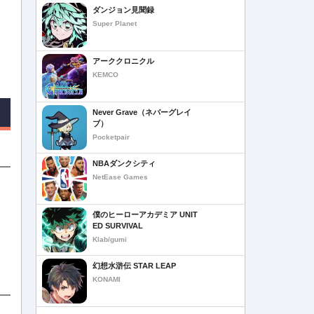
ダンジョン見聞録
Super Planet
アーククロニクル
KEMCO
Never Grave（ネバーグレイ
ブ）
Pocketpair
NBAダンクシティ
NetEase Games
僕のヒーローアカデミア UNIT
ED SURVIVAL
Klab/gumi
幻想水滸伝 STAR LEAP
KONAMI