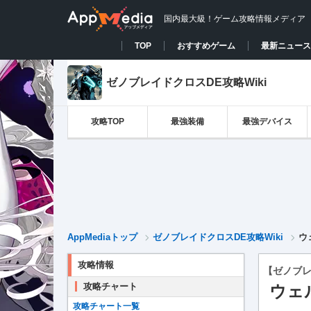
国内最大級！ゲーム攻略情報メディア
TOP
おすすめゲーム
最新ニュース
ゼノブレイドクロスDE攻略Wiki
攻略TOP
最強装備
最強デバイス
AppMediaトップ
ゼノブレイドクロスDE攻略Wiki
ウ
攻略情報
【ゼノブレ
攻略チャート
ウェ
攻略チャート一覧