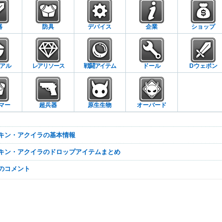
器
防具
デバイス
企業
ショップ
アル
レアリソース
戦闘アイテム
ドール
Dウェポン
マー
超兵器
原生生物
オーバード
ルキン・アクイラの基本情報
ルキン・アクイラのドロップアイテムまとめ
なのコメント