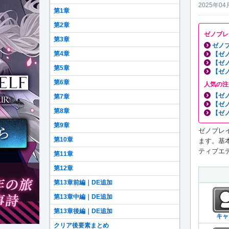
2025年04
第1章
第2章
ゼノブレ
第3章
ゼノブ
第4章
【ゼ
【ゼ
第5章
【ゼ
第6章
人気の注
【ゼ
第7章
【ゼ
第8章
【ゼ
第9章
ゼノブレイ
第10章
ます。基
ティブエデ
第11章
第12章
第13章前編｜DE追加
第13章中編｜DE追加
第13章後編｜DE追加
キャ
クリア後要素まとめ