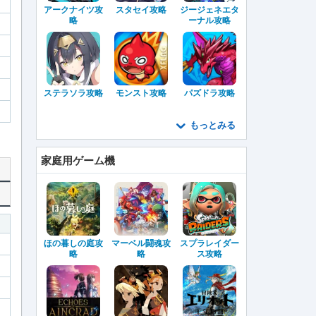
アークナイツ攻
スタセイ攻略
ジージェネエタ
略
ーナル攻略
ステラソラ攻略
モンスト攻略
パズドラ攻略
もっとみる
家庭用ゲーム機
ほの暮しの庭攻
マーベル闘魂攻
スプラレイダー
略
略
ス攻略