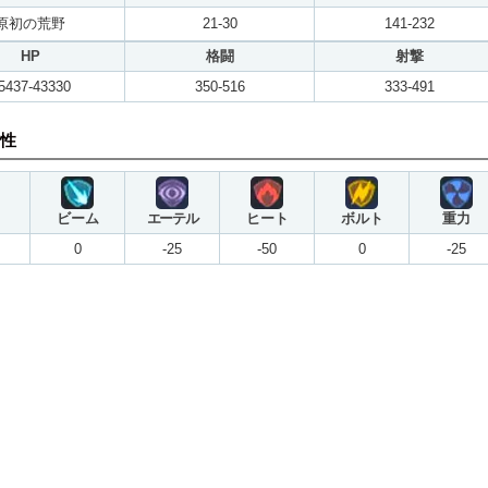
原初の荒野
21-30
141-232
HP
格闘
射撃
5437-43330
350-516
333-491
性
ビーム
エーテル
ヒート
ボルト
重力
0
-25
-50
0
-25