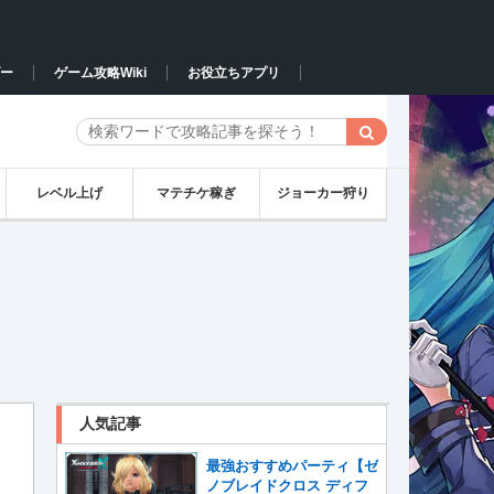
ー
ゲーム攻略Wiki
お役立ちアプリ
レベル上げ
マテチケ稼ぎ
ジョーカー狩り
人気記事
最強おすすめパーティ【ゼ
ノブレイドクロス ディフ