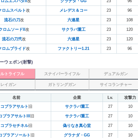
ロムエスパダII
改
グラナダ・GG
23
96
クロムスベルト
改
メレデス＆コー
23
96
流石の刀
改
六連星
23
108
クロムソードII
改
サクラバ重工
23
120
流石の刀弐
改
六連星
23
120
クロムプライド
改
ファクトリー1.21
23
96
ーウェポン(射撃)
サルトライフル
スナイパーライフル
デュアルガン
レイガン
ガトリングガン
サイコランチャー
名前
企業
Lv.
攻撃力
コブラアサルト
旧
サクラバ重工
27
10
コブラアサルトIII
旧
サクラバ重工
27
10
コブラセチネル
旧
偽りなき真心堂
27
10
コブラアソールト
旧
グラナダ・GG
27
10