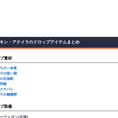
キン・アクイラのドロップアイテムまとめ
プ素材
ラの一本角
ラの笑い袋
の石油粒
羽根
クチバシ
ラの無精卵
プ装備
ーウェポン(近接)