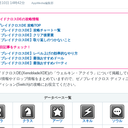
月10日 14時42分
AppMedia編集部
イドクロスDEの攻略情報
レイドクロスDE 攻略TOP
ノブレイドクロスDE】攻略チャート一覧
ノブレイドクロスDE】クリア後要素
ノブレイドクロスDE】取り返しのつかないこと
目記事をチェック！
ノブレイドクロスDE】レベル上げの効率的なやり方
ノブレイドクロスDE】最強おすすめドール
ノブレイドクロスDE】最強おすすめパーティ
ドクロスDE(XenobladeXDE)の「ウェルキン・アクイラ」について掲載して
本情報やドロップ情報をまとめていますので、ゼノブレイドクロス ディフィ
ィション(Switch)の攻略にお役立てください。
データベース一覧
ラ
クラス
アーツ
スキル
ソウル