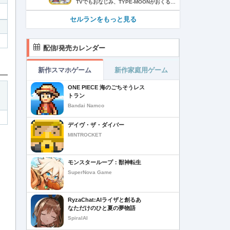
TVでもおなじみ、TYPE-MOONがおくるFateのRPG！ スマホでも本格的なRPGが楽しめる。 文字数にして500万字超という、圧倒的なボリュームを堪能できるストーリー！ 本編以外にもキャラクターごとにストーリーを用意し、Fateファンも今回はじめてFateの世界を体験される方も十分満足いただける内容となっています。 【あらすじ】 西暦2015年。 地球の未来を観測するカルデアは、2017年以降の人類史が崩壊している事実を確認した。 昨日まで確かに存在していた2115年までの“約束された未来”は、何の前触れもなく突如として消え去ったのだ。 なぜ。どうして。だれが。どうやって。 西暦2004年 日本 ある地方都市。 ここに今まではなかった、「観測できない領域」が現れたと。 カルデアはこれを人類絶滅の原因と仮定し、いまだ実験段階だった第六の実験を決行する事となった。 それは過去への時間旅行。 人間を霊子化させて過去に送りこみ、事象に介入する事で時空の特異点を解明、あるいは破壊する禁断の儀式。 その名を人理守護指令、グランドオーダー。 人類を守るために人類史に立ち向かう、運命と戦うものたちの総称である。 【ゲーム概要】 スマホに最適化された簡単操作のコマンドオーダーバトル！ プレイヤーはマスターとなって英霊たちを操り敵を倒し謎を解明していく。 好みの英霊で戦うか、強い英霊で戦うかバトルスタイルはプレイヤーしだい。 ◆豪華声優陣が続々参加 青木志貴、茜屋日海夏、赤羽根健治、明坂聡美、浅川悠、朝日奈丸佳、阿澄佳奈、阿部彬名、阿部敦、阿部里果、雨宮天、新井里美、井口裕香、井澤詩織、石川界人、石川由依、石谷春貴、伊瀬茉莉也、市ノ瀬加那、伊藤彩沙、伊藤かな恵、伊東健人、伊藤静、伊藤美紀、稲田徹、井上和彦、井上喜久子、井上麻里奈、伊丸岡篤、石見舞菜香、上坂すみれ、植田佳奈、上田麗奈、内田真礼、内田雄馬、内山昂輝、梅原裕一郎、江川央生、江口拓也、江越彬紀、遠藤綾、大久保瑠美、大空直美、大塚明夫、大塚芳忠、大原さやか、大和田仁美、岡本信彦、置鮎龍太郎、小倉唯、小澤亜李、小野賢章、小野大輔、小野友樹、小見川千明、かかずゆみ、柿原徹也、加隈亜衣、笠間淳、加瀬康之、門脇舞以、金元寿子、神尾晋一郎、茅野愛衣、川澄綾子、河西健吾、川野剛稔、神奈延年、鬼頭明里、木村珠莉、木村良平、桐本拓哉、釘宮理恵、久野美咲、黒木ほの香、黒田崇矢、桑原由気、KENN、高野麻里佳、古賀葵、小清水亜美、後藤邑子、小西克幸、小林千晃、小林ゆう、小林裕介、小原好美、小松未可子、子安武人、小山力也、近藤玲奈、斎賀みつき、西前忠久、斉藤壮馬、斎藤千和、坂本真綾、佐倉綾音、櫻井孝宏、佐藤聡美、佐藤利奈、沢城みゆき、下屋則子、島﨑信長、嶋村侑、庄司宇芽香、白石晴香、新垣樽助、真堂圭、末柄里恵、杉田智和、杉山紀彰、鈴木達央、鈴木崚汰、鈴代紗弓、鈴村健一、諏訪彩花、諏訪部順一、関俊彦、関智一、瀬戸麻沙美、芹澤優、仙台エリ、千本木彩花、園崎未恵、大地葉、高乃麗、高野直子、高橋花林、高橋李依、高山みなみ、武内駿輔、竹内良太、武田華、田中敦子、田中美海、田中理恵、谷山紀章、種﨑敦美、種田梨沙、田丸篤志、田村睦心、田村ゆかり、丹下桜、千葉繁、千葉翔也、津田健次郎、紡木吏佐、鶴岡聡、寺崎裕香、寺島拓篤、東山奈央、土岐隼一、飛田展男、戸松遥、豊永利行、鳥海浩輔、中井和哉、中田譲治、長縄まりあ、仲村美沙希、中村悠一、名塚佳織、生天目仁美、浪川大輔、能登麻美子、野中藍、乃村健次、土師孝也、長谷川育美、花江夏樹、花澤香菜、花守ゆみり、早見沙織、原由実、春野杏、潘めぐみ、日岡なつみ、日笠陽子、日野聡、平川大輔、ファイルーズあい、福圓美里、福西勝也、福山潤、藤井隼、藤沼建人、ブリドカットセーラ恵美、古川慎、保志総一朗、星野貴紀、堀内賢雄、堀江由衣、本多真梨子、本多陽子、本渡楓、前野智昭、M・A・O、増田俊樹、Machico、松風雅也、真殿光昭、マフィア梶田、三上哲、三木眞一郎、水樹奈々、水島大宙、水橋かおり、緑川光、水瀬いのり、南央美、峯田茉優、宮野真守、宮本充、村瀬歩、森川智之、森田了介、森永千才、森なな子、諸星すみれ、安井邦彦、山路和弘、山下大輝、山下七海、山寺宏一、山根綺、山野井仁、山村響、悠木碧、ゆかな、遊佐浩二、吉野裕行、佳村はるか、米澤円、若林直美、和氣あず未、和多田美咲（50音順） ◆全体構成・メインシナリオ・シナリオ・総監督 奈須きのこ ◆リードキャラクターデザイナー 武内崇 ◆アートディレクション TYPE-MOON ◆メインシナリオ・シナリオ執筆 東出祐一郎、桜井光 水瀬葉月、星空めてお ◆ゲストライター amphibian、虚淵玄（ニトロプラス）、acpi、ＯＫＳＧ（TYPE-MOON）、経験値、小太刀右京、三田誠、たけのこ星人、橘公司、田中天（株式会社フラッグノーツ）、成田良悟、鋼屋ジン、ひろやまひろし、円居挽、茗荷屋甚六、矢野俊策（株式会社フラッグノーツ）、リヨ（50音順） ◆キャラクターデザイン I-IV、蒼月タカオ（TYPE-MOON）、AKIRA、Azusa、東冬、荒野、Anmi、池澤真、石田あきら、いみぎむる、兔ろうと、羽海野チカ、大森葵、岡崎武士、okojo、およ、加藤いつわ、カワグチタケシ、きばどりリュー、桐原小鳥、ギンカ、倉花千夏、黒星紅白、小梅けいと、近衛乙嗣、小松崎類、こやまひろかず（TYPE-MOON）、西藤浩樹（LASENGLE）、saitom、坂本みねぢ、佐々木少年、サテー、色素、縞うどん（TYPE-MOON）、島田フミカネ、しまどりる、sime、下越（TYPE-MOON）、シャカＰ（LASENGLE）、白浜鴎、しらび、白峰、真じろう、STAR影法師、曽我誠、タイキ、高橋慶太郎、高山箕犀、竹、武中英雄、武梨えり、たけのこ星人、TAKOLEGS、田島昭宇、タスクオーナ、danciao、中央東口、CHOCO、悌太、Dd、天空すふぃあ、DANGERDROP、toi8、トリダモノ、中原、なまにくATK、西出ケンゴロー、nipi、ネコタワワ、NOCO、pako、林けゐ、原田たけひと、春野友矢、ばん！、Bすけ、左、ヒライユキオ、平野稜二、広江礼威、ひろやまひろし、PFALZ、ぶくろて、huke、BLACK（TYPE-MOON）、古海鐘一、BUNBUN、hou、ホトソウカ、本庄雷太、前田浩孝、マシマサキ、また、松竜、Mika Pikazo、緑川美帆、三輪士郎、村山竜大、めろん22、望月けい、元村人、森井しづき、森山大輔、山中虎鉄、YOCO_N（LASENGLE）、余湖裕輝、米山舞、La-na、lack、リヨ、Ryota-H、輪くすさが、redjuice、ReDrop、ろび～な、ワダアルコ、渡れい（50音順） このアプリケーションには、（株）ＣＲＩ・ミドルウェアの「CRIWARE（TM）」が使用されています。
セルランをもっと見る
配信/発売カレンダー
新作スマホゲーム
新作家庭用ゲーム
ONE PIECE 海のごちそうレス
トラン
Bandai Namco
デイヴ・ザ・ダイバー
MINTROCKET
モンスターループ：獣神転生
SuperNova Game
RyzaChat:AIライザと創るあ
なただけのひと夏の夢物語
SpiralAI