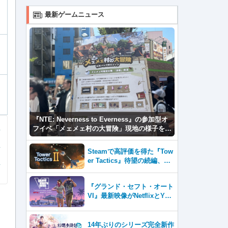
最新ゲームニュース
『NTE: Neverness to Everness』の参加型オ
フイベ「メェメェ村の大冒険」現地の様子をレ
ポ！ミニゲームやコスプレイヤー撮影など盛り
だくさん！
Steamで高評価を得た『Tow
er Tactics』待望の続編、『T
ower Tactics 2』2026年第3
四半期に早期アクセス開始
『グランド・セフト・オート
VI』最新映像がNetflixとYou
Tubeに8月27日登場！
14年ぶりのシリーズ完全新作