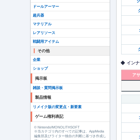
ク
ドールアーマー
超兵器
マテリアル
レアリソース
戦闘用アイテム
その他
企業
インナ
ショップ
ア
掲示板
雑談・質問掲示板
製品情報
リメイク版の変更点・新要素
ゲーム権利表記
© Nintendo/MONOLITHSOFT
※当カテゴリ内のすべての記事は、AppMedia
編集部及びライター独自の判断に基づき作成し