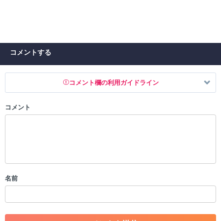
コメントする
コメント欄の利用ガイドライン
コメント
以下の書き込みを禁止とし、場合によってはコメント削除や書き込み制
限を行う可能性がございます。 あらかじめご了承ください。
・公序良俗に反する投稿
・スパムなど、記事内容と関係のない投稿
・誰かになりすます行為
・個人情報の投稿や、他者のプライバシーを侵害する投稿
名前
・一度削除された投稿を再び投稿すること
・外部サイトへの誘導や宣伝
・アカウントの売買など金銭が絡む内容の投稿
・各ゲームのネタバレを含む内容の投稿