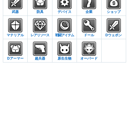
武器
防具
デバイス
企業
ショップ
マテリアル
レアリソース
戦闘アイテム
ドール
Dウェポン
Dアーマー
超兵器
原生生物
オーバード