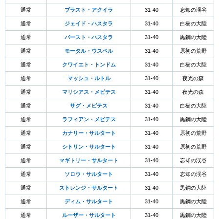
通常
ブラスト・アクイラ
31-40
忘却の渓谷
通常
ジェイド・ハスタラ
31-40
白樹の大陸
通常
バースト・ハスタラ
31-40
黒鋼の大陸
通常
モータル・ウスペル
31-40
原初の荒野
通常
クワイエト・トンドム
31-40
白樹の大陸
通常
マッシュ・ルトル
31-40
夜光の森
通常
マリシアス・メピテス
31-40
夜光の森
通常
サグ・メピテス
31-40
白樹の大陸
通常
ラフィアン・メピテス
31-40
黒鋼の大陸
通常
カナリー・サルタート
31-40
原初の荒野
通常
シトリン・サルタート
31-40
原初の荒野
通常
マギトリー・サルタート
31-40
忘却の渓谷
通常
ソロウ・サルタート
31-40
忘却の渓谷
通常
ストレンジ・サルタート
31-40
黒鋼の大陸
通常
ディム・サルタート
31-40
黒鋼の大陸
通常
ルーザー・サルタート
31-40
黒鋼の大陸