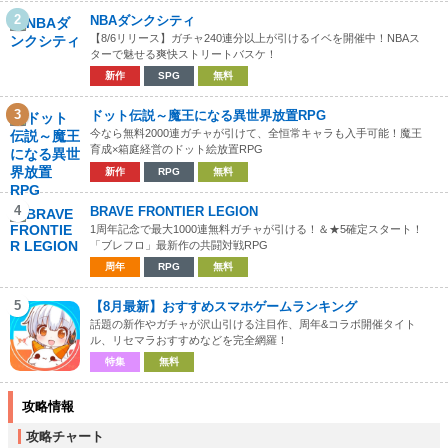
2
NBAダンクシティ
【8/6リリース】ガチャ240連分以上が引けるイベを開催中！NBAス
ターで魅せる爽快ストリートバスケ！
新作
SPG
無料
3
ドット伝説～魔王になる異世界放置RPG
今なら無料2000連ガチャが引けて、全恒常キャラも入手可能！魔王
育成×箱庭経営のドット絵放置RPG
新作
RPG
無料
4
BRAVE FRONTIER LEGION
1周年記念で最大1000連無料ガチャが引ける！＆★5確定スタート！
「ブレフロ」最新作の共闘対戦RPG
周年
RPG
無料
5
【8月最新】おすすめスマホゲームランキング
話題の新作やガチャが沢山引ける注目作、周年&コラボ開催タイト
ル、リセマラおすすめなどを完全網羅！
特集
無料
攻略情報
攻略チャート