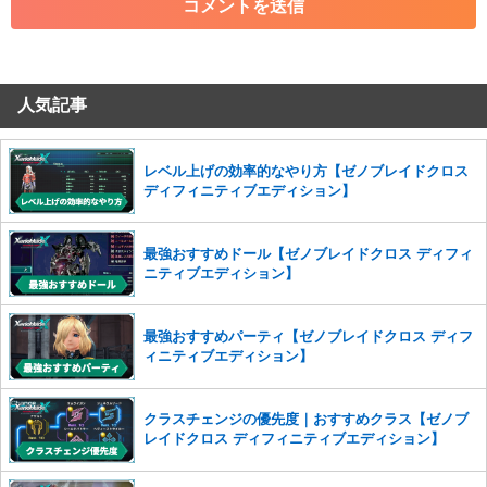
・その他、管理者が不適切と判断した投稿
コメントの削除につきましては下記フォームより申請をいた
だけますでしょうか。
人気記事
コメントの削除を申請する
※投稿内容を確認後、順次対応さ
せていただきます。ご了承ください。
※一度削除したコメントは復元ができませんのでご注意くだ
レベル上げの効率的なやり方【ゼノブレイドクロス
さい。
ディフィニティブエディション】
また、過度な利用規約の違反や、弊社に損害の及ぶ内容の書き込みがあ
った場合は、法的措置をとらせていただく場合もございますので、あら
最強おすすめドール【ゼノブレイドクロス ディフィ
かじめご理解くださいませ。
ニティブエディション】
最強おすすめパーティ【ゼノブレイドクロス ディフ
ィニティブエディション】
クラスチェンジの優先度｜おすすめクラス【ゼノブ
レイドクロス ディフィニティブエディション】