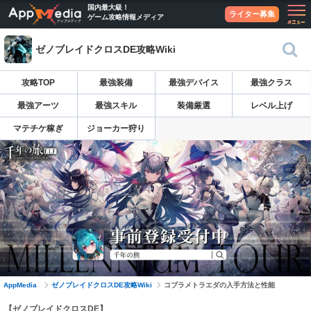
国内最大級！
ライター募集
ゲーム攻略情報メディア
ゼノブレイドクロスDE攻略Wiki
攻略TOP
最強装備
最強デバイス
最強クラス
最強アーツ
最強スキル
装備厳選
レベル上げ
マテチケ稼ぎ
ジョーカー狩り
AppMedia
ゼノブレイドクロスDE攻略Wiki
コブラメトラエダの入手方法と性能
【ゼノブレイドクロスDE】