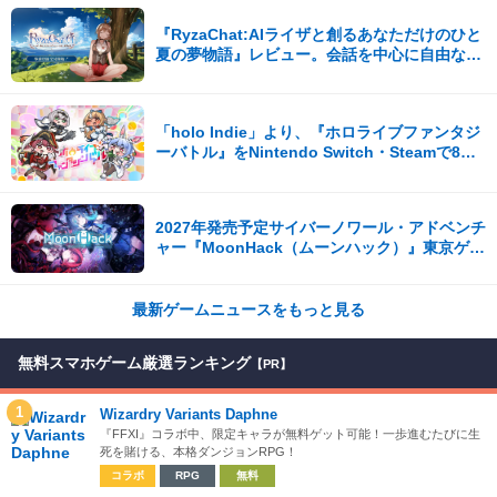
『RyzaChat:AIライザと創るあなただけのひと
夏の夢物語』レビュー。会話を中心に自由な冒
険を進めていくシステムはこれまでにない新鮮
な体験が楽しめる【先行プレイレポート】
「holo Indie」より、『ホロライブファンタジ
ーバトル』をNintendo Switch・Steamで8月7
日発売！
2027年発売予定サイバーノワール・アドベンチ
ャー『MoonHack（ムーンハック）』東京ゲー
ムダンジョン13出展！
最新ゲームニュースをもっと見る
無料スマホゲーム厳選ランキング
【PR】
1
Wizardry Variants Daphne
『FFXI』コラボ中、限定キャラが無料ゲット可能！一歩進むたびに生
死を賭ける、本格ダンジョンRPG！
コラボ
RPG
無料