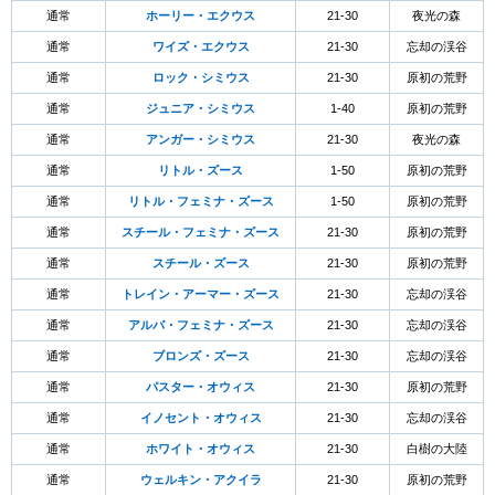
通常
ホーリー・エクウス
21-30
夜光の森
通常
ワイズ・エクウス
21-30
忘却の渓谷
通常
ロック・シミウス
21-30
原初の荒野
通常
ジュニア・シミウス
1-40
原初の荒野
通常
アンガー・シミウス
21-30
夜光の森
通常
リトル・ズース
1-50
原初の荒野
通常
リトル・フェミナ・ズース
1-50
原初の荒野
通常
スチール・フェミナ・ズース
21-30
原初の荒野
通常
スチール・ズース
21-30
原初の荒野
通常
トレイン・アーマー・ズース
21-30
忘却の渓谷
通常
アルバ・フェミナ・ズース
21-30
忘却の渓谷
通常
ブロンズ・ズース
21-30
忘却の渓谷
通常
パスター・オウィス
21-30
原初の荒野
通常
イノセント・オウィス
21-30
忘却の渓谷
通常
ホワイト・オウィス
21-30
白樹の大陸
通常
ウェルキン・アクイラ
21-30
原初の荒野