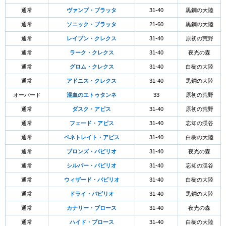
通常
ヴァンプ・ブラッタ
31-40
黒鋼の大陸
通常
ソニック・ブラッタ
21-60
黒鋼の大陸
通常
レイブン・クレクス
31-40
原初の荒野
通常
ラーク・クレクス
31-40
夜光の森
通常
グロム・クレクス
31-40
白樹の大陸
通常
アドニス・クレクス
31-40
黒鋼の大陸
オーバード
混血のエトゥタンネ
33
原初の荒野
通常
ダスク・アピス
31-40
原初の荒野
通常
フェード・アピス
31-40
忘却の渓谷
通常
ペネトレイト・アピス
31-40
白樹の大陸
通常
ブロンズ・パピリオ
31-40
夜光の森
通常
シルバー・パピリオ
31-40
忘却の渓谷
通常
ウィザード・パピリオ
31-40
白樹の大陸
通常
ドライ・パピリオ
31-40
黒鋼の大陸
通常
カナリー・ブロース
31-40
夜光の森
通常
ハイド・ブロース
31-40
白樹の大陸