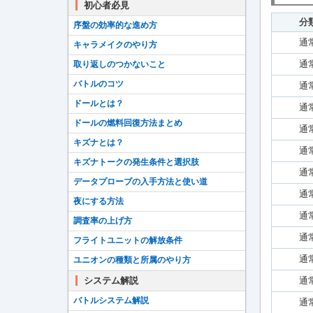
初心者必見
分
序盤の効率的な進め方
通
キャラメイクのやり方
通
取り返しのつかないこと
バトルのコツ
通
ドールとは？
通
ドールの燃料回復方法まとめ
通
キズナとは？
通
キズナトークの発生条件と選択肢
通
データプローブの入手方法と使い道
通
夜にする方法
通
調査率の上げ方
通
フライトユニットの解放条件
通
ユニオンの種類と所属のやり方
システム解説
通
バトルシステム解説
通