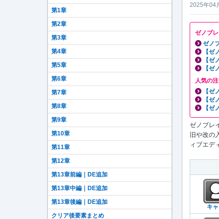
2025年04
第1章
第2章
ゼノブレ
第3章
ゼノブ
第4章
【ゼ
【ゼ
第5章
【ゼ
第6章
人気の注
【ゼ
第7章
【ゼ
第8章
【ゼ
第9章
ゼノブレイ
第10章
旧や改の
ィブエディ
第11章
第12章
第13章前編｜DE追加
第13章中編｜DE追加
第13章後編｜DE追加
キャ
クリア後要素まとめ