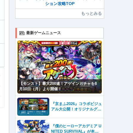
ション攻略TOP
もっとみる
最新ゲームニュース
【モンスト】最大200連！アゲインガチャを8
月10日（月）より開催！
『京まふ2026』コラボビジュ
アル大公開！オリジナルグッ
ズやキャラカフェエリアな
ど、見どころ満載！！
『僕のヒーローアカデミア U
NITED SURVIVAL』が本日8