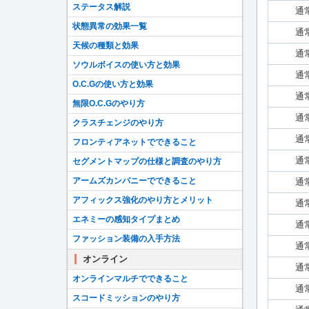
ステータス解説
通
状態異常の効果一覧
通
天候の種類と効果
通
ソウルボイスの使い方と効果
通
O.C.Gの使い方と効果
通
無限O.C.Gのやり方
通
クラスチェンジのやり方
通
フロンティアネットでできること
通
セグメントマップの仕様と調査のやり方
アームズカンパニーでできること
通
アフィックス強化のやり方とメリット
通
エネミーの感知タイプまとめ
通
ファッション装備の入手方法
通
オンライン
通
オンラインマルチでできること
通
スコードミッションのやり方