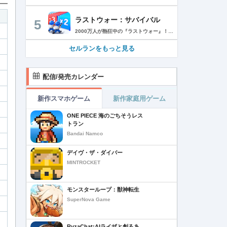
ラストウォー：サバイバル
5
2000万人が熱狂中の『ラストウォー』！ ゾンビの群れをくぐり抜け、超爽快バトルでストレス発散！ 世界は、崩壊の一途を辿ります………ゾンビに支配された世界で生き残るためには、戦うしかありません。 あなたは数少ない生存者として、押し寄せてくるゾンビの群れをせん滅することになります。 「生存者よ、終末世界の救世主になれ！」 ◆一瞬の判断で勝利を掴もう レーンに障害物とゾンビが待ち構えている。 避けるか、破壊するかの二択でゾンビの群れをくぐり抜け、勝利へと進もう！ ◆人類最後の砦を作ろう 基地建設、科学研究、部隊訓練、ゾンビ討伐…… 生存者基地を拠点に、自らの手で未来を切り開こう！ ◆最強チームを結成しよう 仲間となる英雄を集め、自分好みの最強部隊を作り上げよう。 多種多様なスキルを組み合わせ、ゾンビをボコボコにしよう！ ◆2000万人と一緒に楽しもう 終末世界でもチームワークが大切だ。 世界中のプレイヤーと協力し、強大なボスに挑もう！ 簡単だけど奥深い。これが『ラストウォー：サバイバル』だ！
セルランをもっと見る
配信/発売カレンダー
新作スマホゲーム
新作家庭用ゲーム
ONE PIECE 海のごちそうレス
トラン
Bandai Namco
デイヴ・ザ・ダイバー
MINTROCKET
モンスターループ：獣神転生
SuperNova Game
RyzaChat:AIライザと創るあ