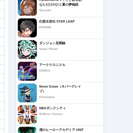
なただけのひと夏の夢物語
SpiralAI
幻想水滸伝 STAR LEAP
KONAMI
ダンジョン見聞録
Super Planet
アーククロニクル
KEMCO
Never Grave（ネバーグレイ
ブ）
Pocketpair
NBAダンクシティ
NetEase Games
僕のヒーローアカデミア UNIT