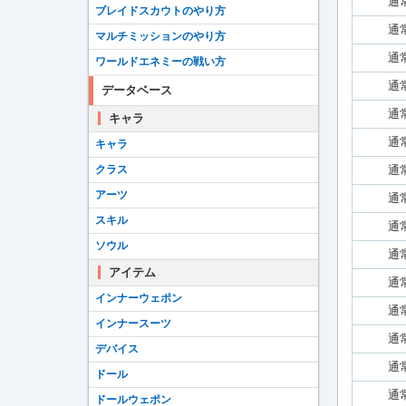
通
ブレイドスカウトのやり方
通
マルチミッションのやり方
通
ワールドエネミーの戦い方
通
データベース
通
キャラ
通
キャラ
クラス
通
アーツ
通
スキル
通
ソウル
通
アイテム
通
インナーウェポン
通
インナースーツ
通
デバイス
通
ドール
通
ドールウェポン