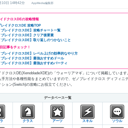
月10日 14時42分
AppMedia編集部
イドクロスDEの攻略情報
レイドクロスDE 攻略TOP
ノブレイドクロスDE】攻略チャート一覧
ノブレイドクロスDE】クリア後要素
ノブレイドクロスDE】取り返しのつかないこと
目記事をチェック！
ノブレイドクロスDE】レベル上げの効率的なやり方
ノブレイドクロスDE】最強おすすめドール
ノブレイドクロスDE】最強おすすめパーティ
ドクロスDE(XenobladeXDE)の「ウォーリアマギ」について掲載しています
入手方法や各種性能をまとめていますので、ゼノブレイドクロス ディフィニ
ション(Switch)の攻略にお役立てください。
データベース一覧
ラ
クラス
アーツ
スキル
ソウル