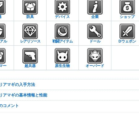
器
防具
デバイス
企業
ショップ
アル
レアリソース
戦闘アイテム
ドール
Dウェポン
マー
超兵器
原生生物
オーバード
ーリアマギの入手方法
ーリアマギの基本情報と性能
なのコメント