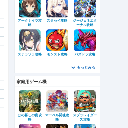
アークナイツ攻
スタセイ攻略
ジージェネエタ
略
ーナル攻略
ステラソラ攻略
モンスト攻略
パズドラ攻略
もっとみる
家庭用ゲーム機
ほの暮しの庭攻
マーベル闘魂攻
スプラレイダー
略
略
ス攻略