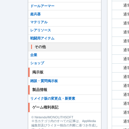
通
ドールアーマー
超兵器
通
マテリアル
通
レアリソース
通
戦闘用アイテム
通
その他
通
企業
通
ショップ
通
掲示板
通
雑談・質問掲示板
通
製品情報
通
リメイク版の変更点・新要素
通
ゲーム権利表記
通
© Nintendo/MONOLITHSOFT
※当カテゴリ内のすべての記事は、AppMedia
通
編集部及びライター独自の判断に基づき作成し