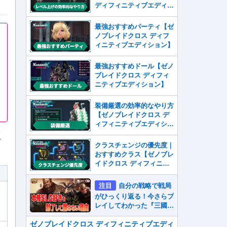
ディフィニティブエディシ
ョン】
最強おすすめパーティ【ゼ
ノブレイドクロス ディフ
ィニティブエディション】
最強おすすめドール【ゼノ
ブレイドクロス ディフィ
ニティブエディション】
装備厳選の効率的なやり方
【ゼノブレイドクロス デ
ィフィニティブエディショ
。
ン】
テ
クラスチェンジの優先度｜
おすすめクラス【ゼノブレ
イドクロス ディフィニテ
ィブエディション】
注目
自分の戦略で戦局
がひっくり返る！今さらプ
レイしてわかった『三國志
真戦』が本格SLG好きを
魅了して離さないワケ
ゼノブレイドクロス ディフィニティブエディ