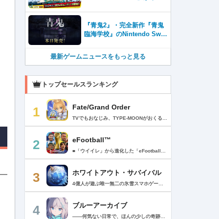
月6日サービス開始！事前登
録者数100万を突破！
『青鬼2』・完全新作『青鬼
臨海学校』のNintendo Swit
ch™＆Steam®版が本日発
売！
最新ゲームニュースをもっと見る
トップセールスランキング
Fate/Grand Order
1
TVでもおなじみ、TYPE-MOONがおくるFateのRPG！ スマホでも本格的なRPGが楽しめる。 文字数にして500万字超という、圧倒的なボリュームを堪能できるストーリー！ 本編以外にもキャラクターごとにストーリーを用意し、Fateファンも今回はじめてFateの世界を体験される方も十分満足いただける内容となっています。 【あらすじ】 西暦2015年。 地球の未来を観測するカルデアは、2017年以降の人類史が崩壊している事実を確認した。 昨日まで確かに存在していた2115年までの“約束された未来”は、何の前触れもなく突如として消え去ったのだ。 なぜ。どうして。だれが。どうやって。 西暦2004年 日本 ある地方都市。 ここに今まではなかった、「観測できない領域」が現れたと。 カルデアはこれを人類絶滅の原因と仮定し、いまだ実験段階だった第六の実験を決行する事となった。 それは過去への時間旅行。 人間を霊子化させて過去に送りこみ、事象に介入する事で時空の特異点を解明、あるいは破壊する禁断の儀式。 その名を人理守護指令、グランドオーダー。 人類を守るために人類史に立ち向かう、運命と戦うものたちの総称である。 【ゲーム概要】 スマホに最適化された簡単操作のコマンドオーダーバトル！ プレイヤーはマスターとなって英霊たちを操り敵を倒し謎を解明していく。 好みの英霊で戦うか、強い英霊で戦うかバトルスタイルはプレイヤーしだい。 ◆豪華声優陣が続々参加 青木志貴、茜屋日海夏、赤羽根健治、明坂聡美、浅川悠、朝日奈丸佳、阿澄佳奈、阿部彬名、阿部敦、阿部里果、雨宮天、新井里美、井口裕香、井澤詩織、石川界人、石川由依、石谷春貴、伊瀬茉莉也、市ノ瀬加那、伊藤彩沙、伊藤かな恵、伊東健人、伊藤静、伊藤美紀、稲田徹、井上和彦、井上喜久子、井上麻里奈、伊丸岡篤、石見舞菜香、上坂すみれ、植田佳奈、上田麗奈、内田真礼、内田雄馬、内山昂輝、梅原裕一郎、江川央生、江口拓也、江越彬紀、遠藤綾、大久保瑠美、大空直美、大塚明夫、大塚芳忠、大原さやか、大和田仁美、岡本信彦、置鮎龍太郎、小倉唯、小澤亜李、小野賢章、小野大輔、小野友樹、小見川千明、かかずゆみ、柿原徹也、加隈亜衣、笠間淳、加瀬康之、門脇舞以、金元寿子、神尾晋一郎、茅野愛衣、川澄綾子、河西健吾、川野剛稔、神奈延年、鬼頭明里、木村珠莉、木村良平、桐本拓哉、釘宮理恵、久野美咲、黒木ほの香、黒田崇矢、桑原由気、KENN、高野麻里佳、古賀葵、小清水亜美、後藤邑子、小西克幸、小林千晃、小林ゆう、小林裕介、小原好美、小松未可子、子安武人、小山力也、近藤玲奈、斎賀みつき、西前忠久、斉藤壮馬、斎藤千和、坂本真綾、佐倉綾音、櫻井孝宏、佐藤聡美、佐藤利奈、沢城みゆき、下屋則子、島﨑信長、嶋村侑、庄司宇芽香、白石晴香、新垣樽助、真堂圭、末柄里恵、杉田智和、杉山紀彰、鈴木達央、鈴木崚汰、鈴代紗弓、鈴村健一、諏訪彩花、諏訪部順一、関俊彦、関智一、瀬戸麻沙美、芹澤優、仙台エリ、千本木彩花、園崎未恵、大地葉、高乃麗、高野直子、高橋花林、高橋李依、高山みなみ、武内駿輔、竹内良太、武田華、田中敦子、田中美海、田中理恵、谷山紀章、種﨑敦美、種田梨沙、田丸篤志、田村睦心、田村ゆかり、丹下桜、千葉繁、千葉翔也、津田健次郎、紡木吏佐、鶴岡聡、寺崎裕香、寺島拓篤、東山奈央、土岐隼一、飛田展男、戸松遥、豊永利行、鳥海浩輔、中井和哉、中田譲治、長縄まりあ、仲村美沙希、中村悠一、名塚佳織、生天目仁美、浪川大輔、能登麻美子、野中藍、乃村健次、土師孝也、長谷川育美、花江夏樹、花澤香菜、花守ゆみり、早見沙織、原由実、春野杏、潘めぐみ、日岡なつみ、日笠陽子、日野聡、平川大輔、ファイルーズあい、福圓美里、福西勝也、福山潤、藤井隼、藤沼建人、ブリドカットセーラ恵美、古川慎、保志総一朗、星野貴紀、堀内賢雄、堀江由衣、本多真梨子、本多陽子、本渡楓、前野智昭、M・A・O、増田俊樹、Machico、松風雅也、真殿光昭、マフィア梶田、三上哲、三木眞一郎、水樹奈々、水島大宙、水橋かおり、緑川光、水瀬いのり、南央美、峯田茉優、宮野真守、宮本充、村瀬歩、森川智之、森田了介、森永千才、森なな子、諸星すみれ、安井邦彦、山路和弘、山下大輝、山下七海、山寺宏一、山根綺、山野井仁、山村響、悠木碧、ゆかな、遊佐浩二、吉野裕行、佳村はるか、米澤円、若林直美、和氣あず未、和多田美咲（50音順） ◆全体構成・メインシナリオ・シナリオ・総監督 奈須きのこ ◆リードキャラクターデザイナー 武内崇 ◆アートディレクション TYPE-MOON ◆メインシナリオ・シナリオ執筆 東出祐一郎、桜井光 水瀬葉月、星空めてお ◆ゲストライター amphibian、虚淵玄（ニトロプラス）、acpi、ＯＫＳＧ（TYPE-MOON）、経験値、小太刀右京、三田誠、たけのこ星人、橘公司、田中天（株式会社フラッグノーツ）、成田良悟、鋼屋ジン、ひろやまひろし、円居挽、茗荷屋甚六、矢野俊策（株式会社フラッグノーツ）、リヨ（50音順） ◆キャラクターデザイン I-IV、蒼月タカオ（TYPE-MOON）、AKIRA、Azusa、東冬、荒野、Anmi、池澤真、石田あきら、いみぎむる、兔ろうと、羽海野チカ、大森葵、岡崎武士、okojo、およ、加藤いつわ、カワグチタケシ、きばどりリュー、桐原小鳥、ギンカ、倉花千夏、黒星紅白、小梅けいと、近衛乙嗣、小松崎類、こやまひろかず（TYPE-MOON）、西藤浩樹（LASENGLE）、saitom、坂本みねぢ、佐々木少年、サテー、色素、縞うどん（TYPE-MOON）、島田フミカネ、しまどりる、sime、下越（TYPE-MOON）、シャカＰ（LASENGLE）、白浜鴎、しらび、白峰、真じろう、STAR影法師、曽我誠、タイキ、高橋慶太郎、高山箕犀、竹、武中英雄、武梨えり、たけのこ星人、TAKOLEGS、田島昭宇、タスクオーナ、danciao、中央東口、CHOCO、悌太、Dd、天空すふぃあ、DANGERDROP、toi8、トリダモノ、中原、なまにくATK、西出ケンゴロー、nipi、ネコタワワ、NOCO、pako、林けゐ、原田たけひと、春野友矢、ばん！、Bすけ、左、ヒライユキオ、平野稜二、広江礼威、ひろやまひろし、PFALZ、ぶくろて、huke、BLACK（TYPE-MOON）、古海鐘一、BUNBUN、hou、ホトソウカ、本庄雷太、前田浩孝、マシマサキ、また、松竜、Mika Pikazo、緑川美帆、三輪士郎、村山竜大、めろん22、望月けい、元村人、森井しづき、森山大輔、山中虎鉄、YOCO_N（LASENGLE）、余湖裕輝、米山舞、La-na、lack、リヨ、Ryota-H、輪くすさが、redjuice、ReDrop、ろび～な、ワダアルコ、渡れい（50音順） このアプリケーションには、（株）ＣＲＩ・ミドルウェアの「CRIWARE（TM）」が使用されています。
eFootball™
2
■「ウイイレ」から進化した「eFootball™」 人気サッカーゲーム「ウイニングイレブン」が「eFootball™」とタイトルを変え、大きく進化して生まれ変わりました。「eFootball™」で新しいサッカーゲームを体感しましょう！ ■はじめての方でも安心 ダウンロード後は、実践を交えたステップアップ方式のチュートリアルで直感的に基本操作を覚えることができます！さらに、チュートリアルを全てクリアすると、リオネル メッシがもらえます！！ また、試合の面白さや爽快感を楽しんでいただくためにスマートアシストを実装。 複雑な操作をしなくても、華麗なドリブルやパスで相手をかわして強烈なシュートでゴールを奪うことができます！ 【基本的な遊び方】 ■好きなチームで始めよう 欧州、米州、アジアなど世界各国のクラブやナショナルチームなどお気に入りのチームでスタートできます！ ■選手を獲得しましょう チームを作成したら、選手を獲得しましょう。現役のスーパースターや、歴史に残るレジェンドたちが、あなたのクラブでの活躍を待っています！ ・スペシャル選手リスト 現実の試合で大活躍した選手や、注目リーグの選手、レジェンドなどの特別な選手を獲得できます。 ・スタンダード選手リスト 好きな選手を獲得できます。条件を設定して絞り込むことができます。 ・監督リスト さまざまな戦術や得意な育成タイプを持った監督を獲得できます。 ■試合を楽しもう 獲得した選手でチームを編成したら、いよいよ試合に挑戦！ AIを相手に腕を磨いたり、オンライン対戦でランキングを競ったり、楽しみ方はあなた次第です。 ・対AI戦で腕を磨く 注目リーグのチームやナショナルチームを相手に戦うイベントなど、サッカーシーズンに合わせたさまざまなテーマのイベントが開催されています。 また、10段階にレベル分けされたDivision制の「eFootball™ リーグ」で楽しみながらレベルアップしていくことも可能です！ ・対人戦で実力を試す Division制の全ユーザーとランキングを競う「eFootball™ リーグ」や、毎週開催される様々なイベントで、オンラインでのリアルタイム対戦を楽しむことができます。あなたのドリームチームで、最高峰のDivision 1を目指しましょう！ ・友達と最大3vs3の対戦を楽しむ フレンドマッチ機能を使って、友達と対戦することができます。育て上げたチームの強さを友達に見せつけましょう！ また、最大3vs3の協力対戦も可能。友達とオンラインで集まって対戦を楽しみましょう！ ■選手を育てる 獲得した選手は、選手種別によっては成長させることができます。 試合に出場させたり、ゲーム内アイテムを使用したりして、選手のレベルを上げる事で入手できる「タレントポイント」で、能力パラメータを上昇させましょう。 より自分好みの選手にしたい場合は、手動でポイントを割り振りましょう。 ポイントの割り振りに迷った場合は、[おまかせ]で設定することもできます。 自分だけのお気に入りの選手に育て上げましょう！ 【もっと楽しむ】 ■Live Updateを毎週配信 選手の移籍や、現実の試合での活躍が反映される「Live Update」を搭載。 毎週配信される「Live Update」を参考に、スカッドを編成し試合に挑みましょう。 ■スタジアムをカスタマイズ 試合中のスタジアムに反映されるコレオ・オブジェクトなどのスタジアムパーツをカスタマイズできます。 思い通りのスタジアムにアレンジして、ゲーム体験を彩りましょう！ ※居住国・地域が以下のお客様には、eFootball™ コインによるルートボックス施策をご提供しておりません。 ベルギー、ブラジル(18歳未満) 【最新情報について】 本商品は、新機能やモードの追加、ゲームプレイ・イベントのアップデートを継続的に行っていきます。 最新情報は「eFootball™」公式サイトをご確認ください。 【ダウンロードについて】 本アプリをダウンロードするためには、ストレージに約3.3GBの空き容量が必要となります。 あらかじめ3.3GB以上の容量を空けてからダウンロードを行っていただけますようお願いします。 ダウンロード時はWi-Fi環境で接続することを推奨いたします。 ※アップデートにつきましても同様となります。 【通信環境について】 本アプリはオンラインゲームです。通信可能な環境でお楽しみください。
ホワイトアウト・サバイバル
3
4億人が遊ぶ唯一無二の氷雪スマホゲーム！サクッと爽快！みんなで極寒サバイバル ！ 猛吹雪に襲われ、かつての世界は崩壊。人類の文明の灯火は、氷雪の中で今にも消えかかっている…。 生存者達よ、今こそ立ち上がれ！——仲間を率いて希望の灯りをともし、凍てつく大地に新たな拠点を築こう！ さらに新規ユーザー限定でSSR英雄「ジャスミン」が無料で仲間入り！ 彼女と共に氷原の奥地へと踏み込み、吹雪の中に潜む未知の脅威に立ち向かおう！ 【ゲームの特徴】 ◆領地再建！凍土に希望の光を！ 大溶鉱炉に火を灯すことから始めて、積もった雪を溶かして領土を開拓しよう！ 法令を発布して人員を的確に配置すれば、拠点の建設効率がぐんとアップ！ ◆放置で楽々、資源を効率ストック！ ワンタップで英雄を派遣するだけで、見守りは不要！ オフライン中も資源は自動でたっぷり蓄積されて、戻れば報酬が山盛り！極寒サバイバルでも、もう怖くない！ ◆お手軽に始められる氷雪ミニゲーム！ ミニゲームが次々と登場！「穴釣り選手権」でレア生物図鑑を解放し、「除雪隊」で雪山の宝を発見しよう！ スキマ時間でも気軽にプレイできて、雪原ライフは楽しさ満載！ ◆戦略を駆使して、英雄で敵を撃退！ 英雄はレベル共有で育成の手間いらずで、スキルを活かせば様々な難関を攻略可能！ 最強チームを組み上げて、敵を圧倒しよう！ ◆協力プレイで、凍土制覇を目指そう！ 同盟の支援で負傷者の治療や育成もスピードアップ！ 作戦を練って仲間と役割分担すれば戦力倍増！勝利の喜びをみんなで分かち合おう！ さらにたくさんのコンテンツをお届けいたします： ◆オフィシャルサイト: https://whiteoutsurvival.centurygames.com/ja ◆X: https://x.com/WOS_Japan ◆Facebook: https://www.facebook.com/WhiteoutSurvival ◆Discord: https://discord.gg/whiteoutsurvival ◆YouTube: https://www.youtube.com/@WhiteoutSurvivalOfficial_JA ◆TikTok: https://www.tiktok.com/@howasaba.jp
ブルーアーカイブ
4
――何気ない日常で、ほんの少しの奇跡を見つける物語 Yostarが贈る学園×青春×物語RPG『ブルーアーカイブ -Blue Archive-』！ 先生として、個性豊かで魅力的な生徒たちと共に、一風変わった学園都市キヴォトスの 日常を過ごそう！ ■あらすじ ここは学園都市キヴォトス。 数千の学園からなる超巨大学園都市では、日々トラブルが絶えない。 この問題に対応すべく、連邦生徒会長によって連邦捜査部【シャーレ】が設立された。 この物語は【シャーレ】の顧問となる先生とそれに協力する生徒たちと学園都市での日常を 描いた物語である。 ▼可愛いキャラクターが活躍する3Dバトル 大迫力の3Dリアルタイムバトル！ 可愛いキャラクター達が画面いっぱいに所狭しと大活躍。 あなたは先生として、生徒たちを指揮しよう！ ▼個性豊かなキャラクターを彩るハイクオリティの2Dアニメーション 美少女キャラクターたちが綺麗な2Dアニメーションであなたを迎えてくれる！ 仲良くなると特別なアニメーションが見れることもあるぞ！ ▼生徒たちと絆を深めて彼女たちと特別な日常を過ごそう！ 一緒にいる時間が長ければ長いほど、彼女たちはあなたとの絆は深まっていく。 そんな彼女たちとの日々が、きっとあなたの日常を特別なものに！ ▼公式Twitter https://twitter.com/Blue_ArchiveJP ▼公式サイト https://bluearchive.jp/ (C)Yostar, Inc.