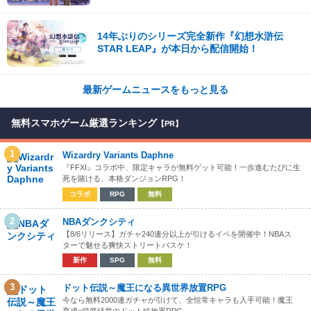
14年ぶりのシリーズ完全新作『幻想水滸伝
STAR LEAP』が本日から配信開始！
最新ゲームニュースをもっと見る
無料スマホゲーム厳選ランキング
【PR】
1
Wizardry Variants Daphne
『FFXI』コラボ中、限定キャラが無料ゲット可能！一歩進むたびに生
死を賭ける、本格ダンジョンRPG！
コラボ
RPG
無料
2
NBAダンクシティ
【8/6リリース】ガチャ240連分以上が引けるイベを開催中！NBAス
ターで魅せる爽快ストリートバスケ！
新作
SPG
無料
3
ドット伝説～魔王になる異世界放置RPG
今なら無料2000連ガチャが引けて、全恒常キャラも入手可能！魔王