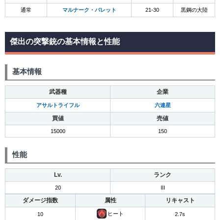
通常
マルナーク・バレット
21-30
黒鋼の大陸
傑出の突撃銃の基本情報と性能
基本情報
武器種
企業
アサルトライフル
六連星
買値
売値
15000
150
性能
Lv.
ランク
20
III
ダメージ指数
属性
リキャスト
ヒート
10
2.7s