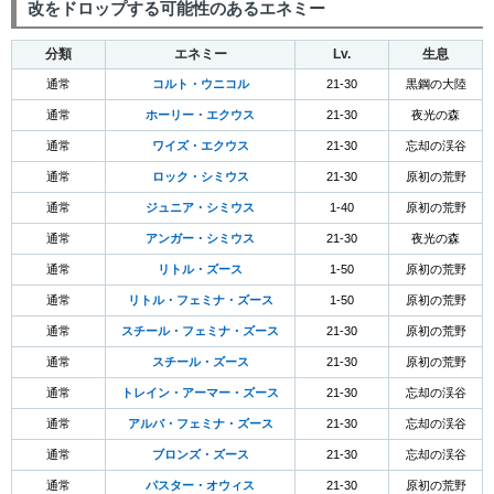
改をドロップする可能性のあるエネミー
分類
エネミー
Lv.
生息
通常
コルト・ウニコル
21-30
黒鋼の大陸
通常
ホーリー・エクウス
21-30
夜光の森
通常
ワイズ・エクウス
21-30
忘却の渓谷
通常
ロック・シミウス
21-30
原初の荒野
通常
ジュニア・シミウス
1-40
原初の荒野
通常
アンガー・シミウス
21-30
夜光の森
通常
リトル・ズース
1-50
原初の荒野
通常
リトル・フェミナ・ズース
1-50
原初の荒野
通常
スチール・フェミナ・ズース
21-30
原初の荒野
通常
スチール・ズース
21-30
原初の荒野
通常
トレイン・アーマー・ズース
21-30
忘却の渓谷
通常
アルバ・フェミナ・ズース
21-30
忘却の渓谷
通常
ブロンズ・ズース
21-30
忘却の渓谷
通常
パスター・オウィス
21-30
原初の荒野