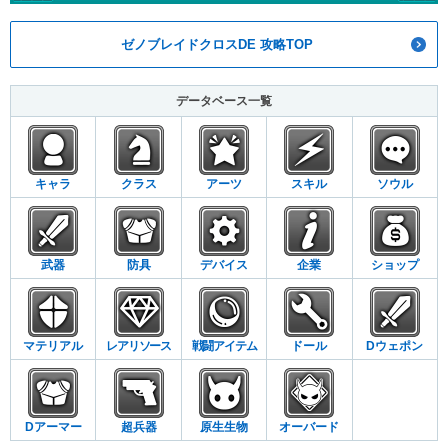
ゼノブレイドクロスDE 攻略TOP
データベース一覧
キャラ
クラス
アーツ
スキル
ソウル
武器
防具
デバイス
企業
ショップ
マテリアル
レアリソース
戦闘アイテム
ドール
Dウェポン
Dアーマー
超兵器
原生生物
オーバード