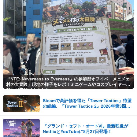
『NTE: Neverness to Everness』の参加型オフイベ「メェメェ
村の大冒険」現地の様子をレポ！ミニゲームやコスプレイヤー撮
影など盛りだくさん！
Steamで高評価を得た『Tower Tactics』待望
の続編、『Tower Tactics 2』2026年第3四半
期に早期アクセス開始
『グランド・セフト・オートVI』最新映像が
NetflixとYouTubeに8月27日登場！