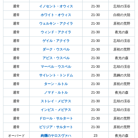
通常
イノセント・オウィス
21-30
忘却の渓谷
通常
ホワイト・オウィス
21-30
白樹の大陸
通常
ウェルキン・アクイラ
21-30
原初の荒野
通常
ウィンド・アクイラ
21-30
夜光の森
通常
ゲイル・アクイラ
21-30
忘却の渓谷
通常
ダーク・ウスペル
21-30
原初の荒野
通常
アビス・ウスペル
21-30
夜光の森
通常
マーベル・ウスペル
21-30
忘却の渓谷
通常
サイレント・トンドム
21-30
黒鋼の大陸
通常
ターン・ルトル
21-30
原初の荒野
通常
ノマド・ルトル
21-30
夜光の森
通常
ストレイ・メピテス
21-30
忘却の渓谷
通常
インピス・メピテス
21-30
忘却の渓谷
通常
ドロール・サルタート
21-30
原初の荒野
通常
ビリジア・サルタート
21-30
原初の荒野
オーバード
絢爛のヤロスヴァハ
23
夜光の森