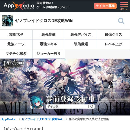
国内最大級！
ライター募集
ゲーム攻略情報メディア
ゼノブレイドクロスDE攻略Wiki
攻略TOP
最強装備
最強デバイス
最強クラス
最強アーツ
最強スキル
装備厳選
レベル上げ
マテチケ稼ぎ
ジョーカー狩り
AppMedia
ゼノブレイドクロスDE攻略Wiki
傑出の突撃銃の入手方法と性能
【ゼノブレイドクロスDE】