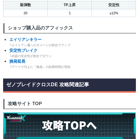
装弾数
TP上昇
安定性
20
1
±12%
ショップ購入品のアフィックス
エイリアンキラー
└エイリアン属へのダメージが割合でアップ
安定性ブレイク
└武器の安定性が割合でダウン
挑発延長
└アーツで与えた『挑発』の効果時間が増加
ゼノブレイドクロスDE 攻略関連記事
攻略サイト TOP