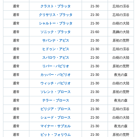
通常
クラスト・ブラッタ
21-30
忘却の渓谷
通常
クリサリス・ブラッタ
21-30
忘却の渓谷
通常
シャルトー・ブラッタ
21-30
白樹の大陸
通常
ソニック・ブラッタ
21-60
黒鋼の大陸
通常
サバンナ・アピス
21-30
原初の荒野
通常
ヒドゥン・アピス
21-30
忘却の渓谷
通常
スパロウ・アピス
21-30
白樹の大陸
通常
リバー・パピリオ
21-30
原初の荒野
通常
カッパー・パピリオ
21-30
夜光の森
通常
ウィッチ・パピリオ
21-30
白樹の大陸
通常
ソレント・ブロース
21-30
原初の荒野
通常
テラー・ブロース
21-30
夜光の森
通常
ビリジア・ブロース
21-30
忘却の渓谷
通常
シェード・ブロース
21-30
白樹の大陸
通常
マイナー・サブエル
21-30
夜光の森
通常
ピット・フォリウム
21-30
原初の荒野