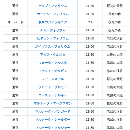
通常
ケイブ・フォリウム
21-30
原初の荒野
通常
ガーデン・フォリウム
21-30
夜光の森
オーバード
寂声のジェッセニア
23
夜光の森
通常
ナム・フォリウム
21-30
夜光の森
通常
ヒドゥン・フォリウム
21-30
忘却の渓谷
通常
ポイゾナス・フォリウム
21-30
忘却の渓谷
通常
アビス・クルスタ
21-30
白樹の大陸
通常
ウォータ・クルスタ
21-30
黒鋼の大陸
通常
ファスト・デルピヌ
21-30
忘却の渓谷
通常
シー・ルメデル
21-30
原初の荒野
通常
フロート・プルモー
21-30
白樹の大陸
通常
コースト・ナルキー
21-30
黒鋼の大陸
通常
マルナーク・マークスマン
21-30
原初の荒野
通常
マルナーク・バンガード
21-30
忘却の渓谷
通常
マルナーク・シールダー
21-30
忘却の渓谷
通常
マルナーク・ソルジャー
21-30
黒鋼の大陸