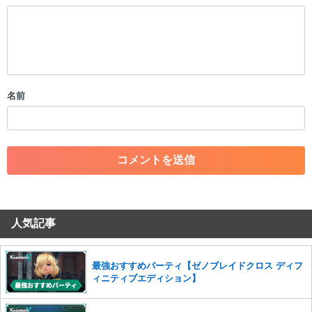
以下の書き込みを禁止とし、場合によってはコメント削除や書き込み制
限を行う可能性がございます。 あらかじめご了承ください。
・公序良俗に反する投稿
・スパムなど、記事内容と関係のない投稿
・誰かになりすます行為
・個人情報の投稿や、他者のプライバシーを侵害する投稿
名前
・一度削除された投稿を再び投稿すること
・外部サイトへの誘導や宣伝
・アカウントの売買など金銭が絡む内容の投稿
・各ゲームのネタバレを含む内容の投稿
・その他、管理者が不適切と判断した投稿
コメントの削除につきましては下記フォームより申請をいた
だけますでしょうか。
人気記事
コメントの削除を申請する
※投稿内容を確認後、順次対応さ
せていただきます。ご了承ください。
※一度削除したコメントは復元ができませんのでご注意くだ
最強おすすめパーティ【ゼノブレイドクロス ディフ
さい。
ィニティブエディション】
また、過度な利用規約の違反や、弊社に損害の及ぶ内容の書き込みがあ
った場合は、法的措置をとらせていただく場合もございますので、あら