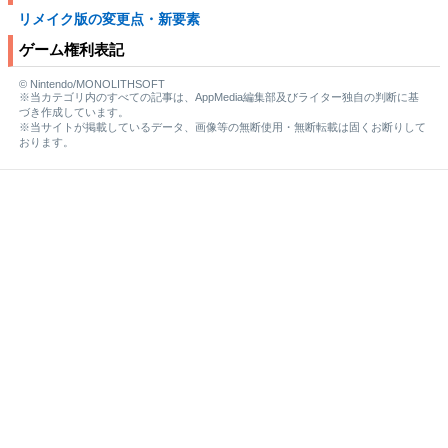
リメイク版の変更点・新要素
ゲーム権利表記
© Nintendo/MONOLITHSOFT
※当カテゴリ内のすべての記事は、AppMedia編集部及びライター独自の判断に基
づき作成しています。
※当サイトが掲載しているデータ、画像等の無断使用・無断転載は固くお断りして
おります。