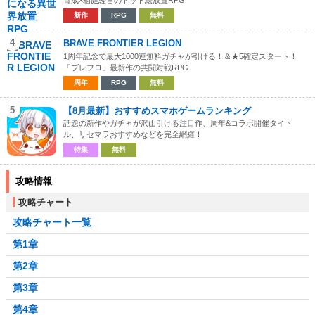
育成×箱庭経営のドット絵放置RPG
新作
RPG
無料
4
BRAVE FRONTIER LEGION
1周年記念で最大1000連無料ガチャが引ける！＆★5確定スタート！
「ブレフロ」最新作の共闘対戦RPG
周年
RPG
無料
5
【8月最新】おすすめスマホゲームランキング
話題の新作やガチャが沢山引ける注目作、周年&コラボ開催タイト
ル、リセマラおすすめなどを完全網羅！
特集
無料
攻略情報
攻略チャート
攻略チャート一覧
第1章
第2章
第3章
第4章