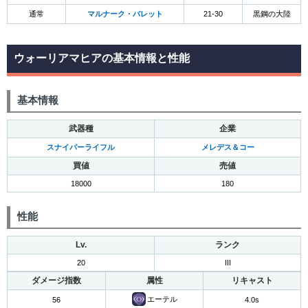
通常
マルナーク・バレット
21-30
黒鋼の大陸
ウォーリアマヒアの基本情報と性能
基本情報
武器種
企業
スナイパーライフル
メレデス＆コー
買値
売値
18000
180
性能
Lv.
ランク
20
III
ダメージ指数
属性
リキャスト
エーテル
56
4.0s