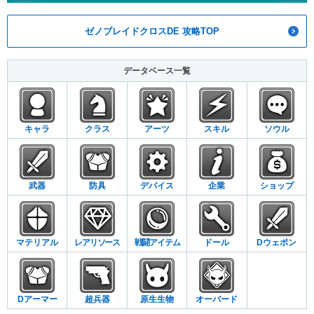
ゼノブレイドクロスDE 攻略TOP
データベース一覧
キャラ
クラス
アーツ
スキル
ソウル
武器
防具
デバイス
企業
ショップ
マテリアル
レアリソース
戦闘アイテム
ドール
Dウェポン
Dアーマー
超兵器
原生生物
オーバード