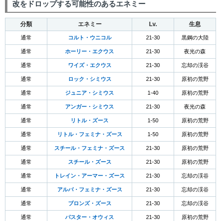
改をドロップする可能性のあるエネミー
分類
エネミー
Lv.
生息
通常
コルト・ウニコル
21-30
黒鋼の大陸
通常
ホーリー・エクウス
21-30
夜光の森
通常
ワイズ・エクウス
21-30
忘却の渓谷
通常
ロック・シミウス
21-30
原初の荒野
通常
ジュニア・シミウス
1-40
原初の荒野
通常
アンガー・シミウス
21-30
夜光の森
通常
リトル・ズース
1-50
原初の荒野
通常
リトル・フェミナ・ズース
1-50
原初の荒野
通常
スチール・フェミナ・ズース
21-30
原初の荒野
通常
スチール・ズース
21-30
原初の荒野
通常
トレイン・アーマー・ズース
21-30
忘却の渓谷
通常
アルバ・フェミナ・ズース
21-30
忘却の渓谷
通常
ブロンズ・ズース
21-30
忘却の渓谷
通常
パスター・オウィス
21-30
原初の荒野