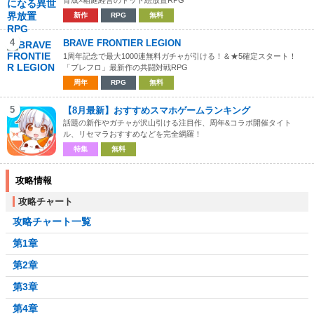
育成×箱庭経営のドット絵放置RPG
新作
RPG
無料
4
BRAVE FRONTIER LEGION
1周年記念で最大1000連無料ガチャが引ける！＆★5確定スタート！
「ブレフロ」最新作の共闘対戦RPG
周年
RPG
無料
5
【8月最新】おすすめスマホゲームランキング
話題の新作やガチャが沢山引ける注目作、周年&コラボ開催タイト
ル、リセマラおすすめなどを完全網羅！
特集
無料
攻略情報
攻略チャート
攻略チャート一覧
第1章
第2章
第3章
第4章