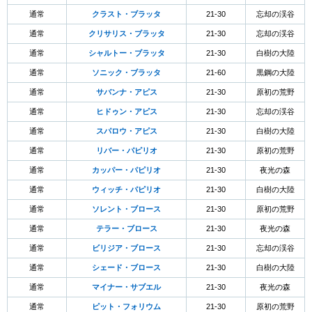
通常
クラスト・ブラッタ
21-30
忘却の渓谷
通常
クリサリス・ブラッタ
21-30
忘却の渓谷
通常
シャルトー・ブラッタ
21-30
白樹の大陸
通常
ソニック・ブラッタ
21-60
黒鋼の大陸
通常
サバンナ・アピス
21-30
原初の荒野
通常
ヒドゥン・アピス
21-30
忘却の渓谷
通常
スパロウ・アピス
21-30
白樹の大陸
通常
リバー・パピリオ
21-30
原初の荒野
通常
カッパー・パピリオ
21-30
夜光の森
通常
ウィッチ・パピリオ
21-30
白樹の大陸
通常
ソレント・ブロース
21-30
原初の荒野
通常
テラー・ブロース
21-30
夜光の森
通常
ビリジア・ブロース
21-30
忘却の渓谷
通常
シェード・ブロース
21-30
白樹の大陸
通常
マイナー・サブエル
21-30
夜光の森
通常
ピット・フォリウム
21-30
原初の荒野