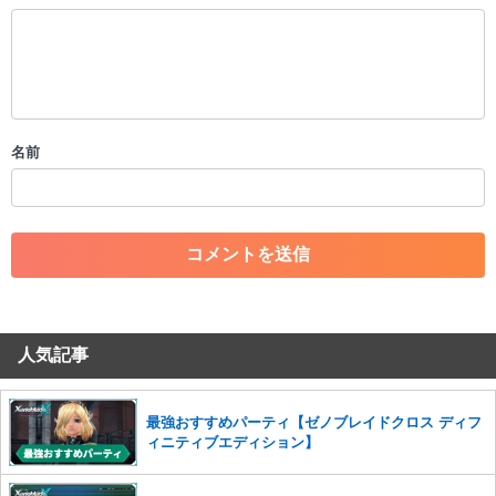
以下の書き込みを禁止とし、場合によってはコメント削除や書き込み制
限を行う可能性がございます。 あらかじめご了承ください。
・公序良俗に反する投稿
・スパムなど、記事内容と関係のない投稿
・誰かになりすます行為
・個人情報の投稿や、他者のプライバシーを侵害する投稿
名前
・一度削除された投稿を再び投稿すること
・外部サイトへの誘導や宣伝
・アカウントの売買など金銭が絡む内容の投稿
・各ゲームのネタバレを含む内容の投稿
・その他、管理者が不適切と判断した投稿
コメントの削除につきましては下記フォームより申請をいた
だけますでしょうか。
人気記事
コメントの削除を申請する
※投稿内容を確認後、順次対応さ
せていただきます。ご了承ください。
※一度削除したコメントは復元ができませんのでご注意くだ
最強おすすめパーティ【ゼノブレイドクロス ディフ
さい。
ィニティブエディション】
また、過度な利用規約の違反や、弊社に損害の及ぶ内容の書き込みがあ
った場合は、法的措置をとらせていただく場合もございますので、あら