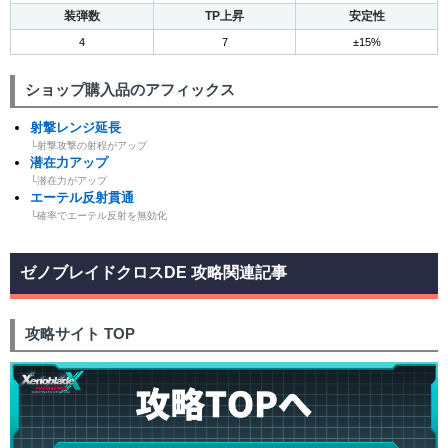
装弾数
TP上昇
安定性
4
7
±15%
ショップ購入品のアフィックス
射撃レンジ延長
└射撃攻撃の射程がアップ
潜在力アップ
└潜在力がアップ
エーテル反射貫通
└確率でエーテル反射を無効化
ゼノブレイドクロスDE 攻略関連記事
攻略サイト TOP