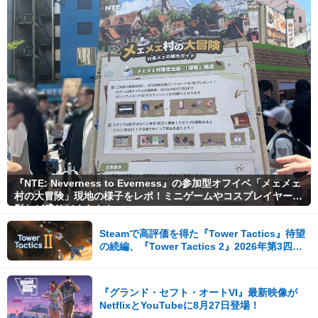
『NTE: Neverness to Everness』の参加型オフイベ「メェメェ
村の大冒険」現地の様子をレポ！ミニゲームやコスプレイヤー撮
影など盛りだくさん！
Steamで高評価を得た『Tower Tactics』待望
の続編、『Tower Tactics 2』2026年第3四半
期に早期アクセス開始
『グランド・セフト・オートVI』最新映像が
NetflixとYouTubeに8月27日登場！