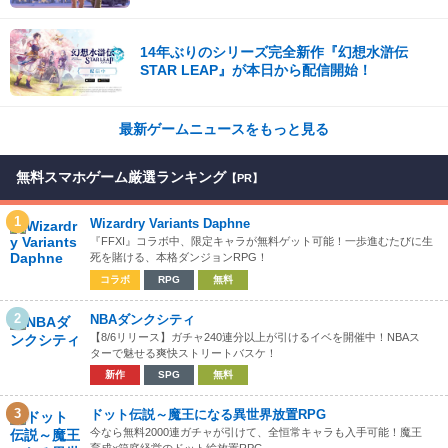
14年ぶりのシリーズ完全新作『幻想水滸伝
STAR LEAP』が本日から配信開始！
最新ゲームニュースをもっと見る
無料スマホゲーム厳選ランキング
【PR】
1
Wizardry Variants Daphne
『FFXI』コラボ中、限定キャラが無料ゲット可能！一歩進むたびに生
死を賭ける、本格ダンジョンRPG！
コラボ
RPG
無料
2
NBAダンクシティ
【8/6リリース】ガチャ240連分以上が引けるイベを開催中！NBAス
ターで魅せる爽快ストリートバスケ！
新作
SPG
無料
3
ドット伝説～魔王になる異世界放置RPG
今なら無料2000連ガチャが引けて、全恒常キャラも入手可能！魔王