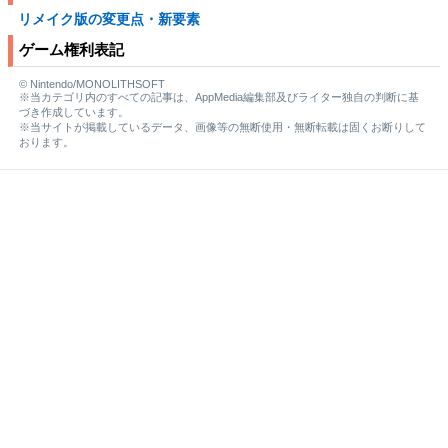
リメイク版の変更点・新要素
ゲーム権利表記
© Nintendo/MONOLITHSOFT
※当カテゴリ内のすべての記事は、AppMedia編集部及びライター独自の判断に基
づき作成しています。
※当サイトが掲載しているデータ、画像等の無断使用・無断転載は固くお断りして
おります。