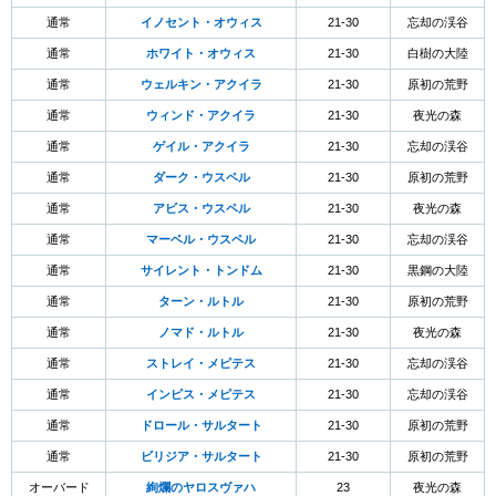
通常
イノセント・オウィス
21-30
忘却の渓谷
通常
ホワイト・オウィス
21-30
白樹の大陸
通常
ウェルキン・アクイラ
21-30
原初の荒野
通常
ウィンド・アクイラ
21-30
夜光の森
通常
ゲイル・アクイラ
21-30
忘却の渓谷
通常
ダーク・ウスペル
21-30
原初の荒野
通常
アビス・ウスペル
21-30
夜光の森
通常
マーベル・ウスペル
21-30
忘却の渓谷
通常
サイレント・トンドム
21-30
黒鋼の大陸
通常
ターン・ルトル
21-30
原初の荒野
通常
ノマド・ルトル
21-30
夜光の森
通常
ストレイ・メピテス
21-30
忘却の渓谷
通常
インピス・メピテス
21-30
忘却の渓谷
通常
ドロール・サルタート
21-30
原初の荒野
通常
ビリジア・サルタート
21-30
原初の荒野
オーバード
絢爛のヤロスヴァハ
23
夜光の森