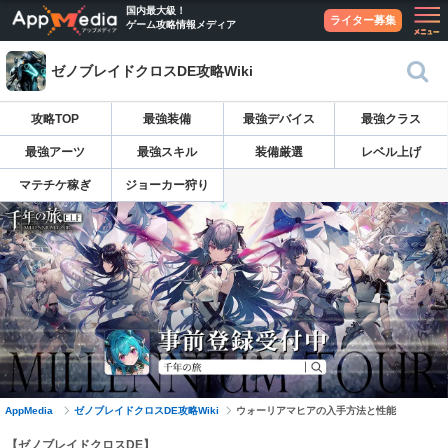
国内最大級！
ライター募集
ゲーム攻略情報メディア
ゼノブレイドクロスDE攻略Wiki
攻略TOP
最強装備
最強デバイス
最強クラス
最強アーツ
最強スキル
装備厳選
レベル上げ
マテチケ稼ぎ
ジョーカー狩り
AppMedia
ゼノブレイドクロスDE攻略Wiki
ウォーリアマヒアの入手方法と性能
【ゼノブレイドクロスDE】