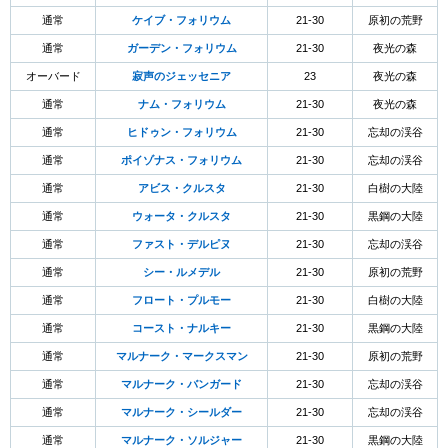
通常
ケイブ・フォリウム
21-30
原初の荒野
通常
ガーデン・フォリウム
21-30
夜光の森
オーバード
寂声のジェッセニア
23
夜光の森
通常
ナム・フォリウム
21-30
夜光の森
通常
ヒドゥン・フォリウム
21-30
忘却の渓谷
通常
ポイゾナス・フォリウム
21-30
忘却の渓谷
通常
アビス・クルスタ
21-30
白樹の大陸
通常
ウォータ・クルスタ
21-30
黒鋼の大陸
通常
ファスト・デルピヌ
21-30
忘却の渓谷
通常
シー・ルメデル
21-30
原初の荒野
通常
フロート・プルモー
21-30
白樹の大陸
通常
コースト・ナルキー
21-30
黒鋼の大陸
通常
マルナーク・マークスマン
21-30
原初の荒野
通常
マルナーク・バンガード
21-30
忘却の渓谷
通常
マルナーク・シールダー
21-30
忘却の渓谷
通常
マルナーク・ソルジャー
21-30
黒鋼の大陸