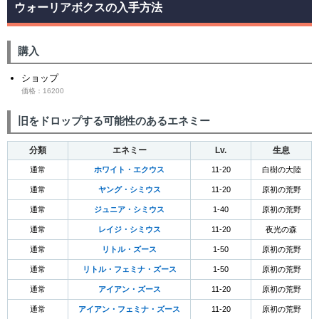
ウォーリアボクスの入手方法
購入
ショップ
価格：16200
旧をドロップする可能性のあるエネミー
分類
エネミー
Lv.
生息
通常
ホワイト・エクウス
11-20
白樹の大陸
通常
ヤング・シミウス
11-20
原初の荒野
通常
ジュニア・シミウス
1-40
原初の荒野
通常
レイジ・シミウス
11-20
夜光の森
通常
リトル・ズース
1-50
原初の荒野
通常
リトル・フェミナ・ズース
1-50
原初の荒野
通常
アイアン・ズース
11-20
原初の荒野
通常
アイアン・フェミナ・ズース
11-20
原初の荒野