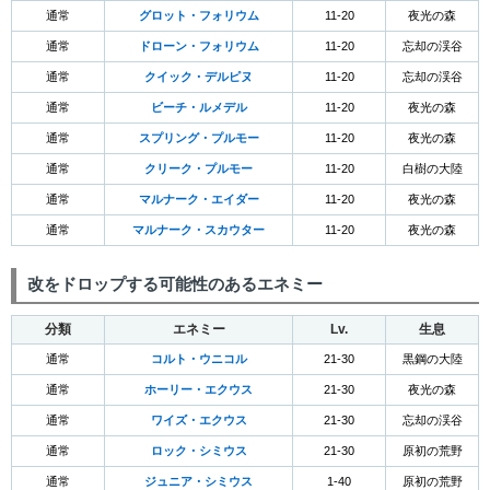
通常
グロット・フォリウム
11-20
夜光の森
通常
ドローン・フォリウム
11-20
忘却の渓谷
通常
クイック・デルピヌ
11-20
忘却の渓谷
通常
ビーチ・ルメデル
11-20
夜光の森
通常
スプリング・プルモー
11-20
夜光の森
通常
クリーク・プルモー
11-20
白樹の大陸
通常
マルナーク・エイダー
11-20
夜光の森
通常
マルナーク・スカウター
11-20
夜光の森
改をドロップする可能性のあるエネミー
分類
エネミー
Lv.
生息
通常
コルト・ウニコル
21-30
黒鋼の大陸
通常
ホーリー・エクウス
21-30
夜光の森
通常
ワイズ・エクウス
21-30
忘却の渓谷
通常
ロック・シミウス
21-30
原初の荒野
通常
ジュニア・シミウス
1-40
原初の荒野