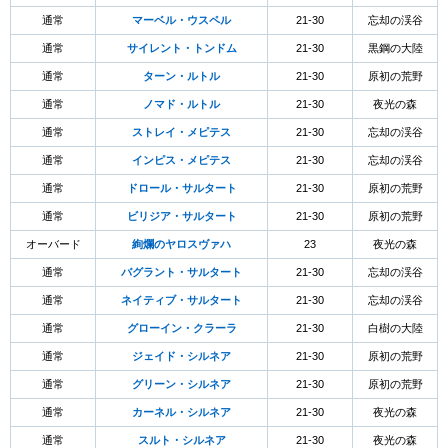
通常
マーベル・ウスペル
21-30
忘却の渓谷
通常
サイレント・トンドム
21-30
黒鋼の大陸
通常
ターン・ルトル
21-30
原初の荒野
通常
ノマド・ルトル
21-30
夜光の森
通常
ストレイ・メピテス
21-30
忘却の渓谷
通常
インピス・メピテス
21-30
忘却の渓谷
通常
ドロール・サルタート
21-30
原初の荒野
通常
ビリジア・サルタート
21-30
原初の荒野
オーバード
絢爛のヤロスヴァハ
23
夜光の森
通常
バグラント・サルタート
21-30
忘却の渓谷
通常
ネイティブ・サルタート
21-30
忘却の渓谷
通常
グローイン・クラーラ
21-30
白樹の大陸
通常
ジェイド・シルネア
21-30
原初の荒野
通常
グリーン・シルネア
21-30
原初の荒野
通常
カーネル・シルネア
21-30
夜光の森
通常
スルト・シルネア
21-30
夜光の森