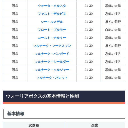
通常
ウォータ・クルスタ
21-30
黒鋼の大陸
通常
ファスト・デルピヌ
21-30
忘却の渓谷
通常
シー・ルメデル
21-30
原初の荒野
通常
フロート・プルモー
21-30
白樹の大陸
通常
コースト・ナルキー
21-30
黒鋼の大陸
通常
マルナーク・マークスマン
21-30
原初の荒野
通常
マルナーク・バンガード
21-30
忘却の渓谷
通常
マルナーク・シールダー
21-30
忘却の渓谷
通常
マルナーク・ソルジャー
21-30
黒鋼の大陸
通常
マルナーク・バレット
21-30
黒鋼の大陸
ウォーリアボクスの基本情報と性能
基本情報
武器種
企業