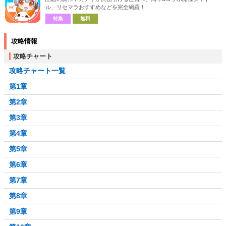
ル、リセマラおすすめなどを完全網羅！
特集
無料
攻略情報
攻略チャート
攻略チャート一覧
第1章
第2章
第3章
第4章
第5章
第6章
第7章
第8章
第9章