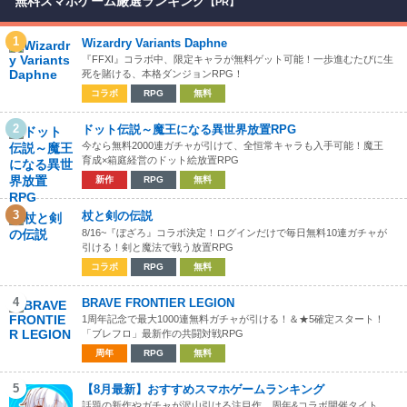
無料スマホゲーム厳選ランキング
【PR】
1
Wizardry Variants Daphne
『FFXI』コラボ中、限定キャラが無料ゲット可能！一歩進むたびに生
死を賭ける、本格ダンジョンRPG！
コラボ
RPG
無料
2
ドット伝説～魔王になる異世界放置RPG
今なら無料2000連ガチャが引けて、全恒常キャラも入手可能！魔王
育成×箱庭経営のドット絵放置RPG
新作
RPG
無料
3
杖と剣の伝説
8/16~『ぼざろ』コラボ決定！ログインだけで毎日無料10連ガチャが
引ける！剣と魔法で戦う放置RPG
コラボ
RPG
無料
4
BRAVE FRONTIER LEGION
1周年記念で最大1000連無料ガチャが引ける！＆★5確定スタート！
「ブレフロ」最新作の共闘対戦RPG
周年
RPG
無料
5
【8月最新】おすすめスマホゲームランキング
話題の新作やガチャが沢山引ける注目作、周年&コラボ開催タイト