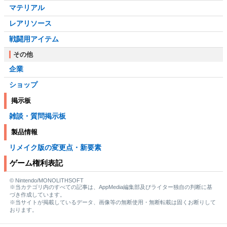
マテリアル
レアリソース
戦闘用アイテム
その他
企業
ショップ
掲示板
雑談・質問掲示板
製品情報
リメイク版の変更点・新要素
ゲーム権利表記
© Nintendo/MONOLITHSOFT
※当カテゴリ内のすべての記事は、AppMedia編集部及びライター独自の判断に基
づき作成しています。
※当サイトが掲載しているデータ、画像等の無断使用・無断転載は固くお断りして
おります。