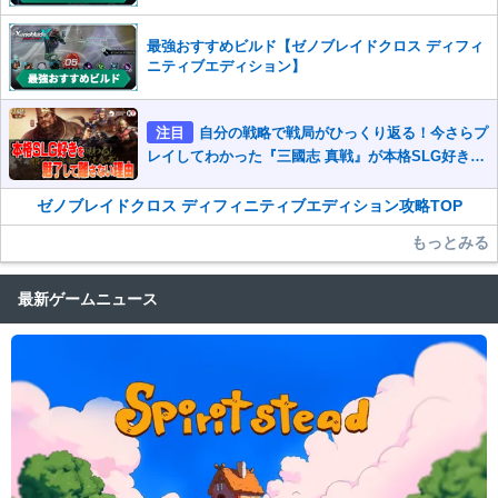
最強おすすめビルド【ゼノブレイドクロス ディフィ
ニティブエディション】
注目
自分の戦略で戦局がひっくり返る！今さらプ
レイしてわかった『三國志 真戦』が本格SLG好きを
魅了して離さないワケ
ゼノブレイドクロス ディフィニティブエディション攻略TOP
もっとみる
最新ゲームニュース