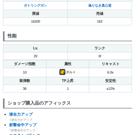
ガトリングガン
偽りなき真心堂
買値
売値
16200
162
性能
Lv.
ランク
20
III
ダメージ指数
属性
リキャスト
ボルト
10
6.0s
装弾数
TP上昇
安定性
36
1
±12%
ショップ購入品のアフィックス
潜在力アップ
└潜在力がアップ
射撃命中アップ
└射撃命中がアップ