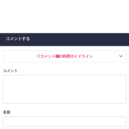
コメントする
コメント欄の利用ガイドライン
コメント
以下の書き込みを禁止とし、場合によってはコメント削除や書き込み制
限を行う可能性がございます。 あらかじめご了承ください。
・公序良俗に反する投稿
・スパムなど、記事内容と関係のない投稿
・誰かになりすます行為
・個人情報の投稿や、他者のプライバシーを侵害する投稿
名前
・一度削除された投稿を再び投稿すること
・外部サイトへの誘導や宣伝
・アカウントの売買など金銭が絡む内容の投稿