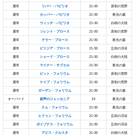
通常
リバー・パピリオ
21-30
原初の荒野
通常
カッパー・パピリオ
21-30
夜光の森
通常
ウィッチ・パピリオ
21-30
白樹の大陸
通常
ソレント・ブロース
21-30
原初の荒野
通常
テラー・ブロース
21-30
夜光の森
通常
ビリジア・ブロース
21-30
忘却の渓谷
通常
シェード・ブロース
21-30
白樹の大陸
通常
マイナー・サブエル
21-30
夜光の森
通常
ピット・フォリウム
21-30
原初の荒野
通常
ケイブ・フォリウム
21-30
原初の荒野
通常
ガーデン・フォリウム
21-30
夜光の森
オーバード
寂声のジェッセニア
23
夜光の森
通常
ナム・フォリウム
21-30
夜光の森
通常
ヒドゥン・フォリウム
21-30
忘却の渓谷
通常
ポイゾナス・フォリウム
21-30
忘却の渓谷
通常
アビス・クルスタ
21-30
白樹の大陸