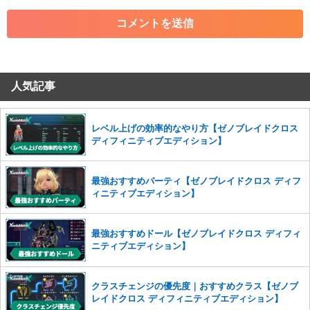
・各ゲームのネタバレを含む内容の投稿
・その他、管理者が不適切と判断した投稿
コメントの削除につきましては下記フォームより申請をいた
だけますでしょうか。
人気記事
コメントの削除を申請する
※投稿内容を確認後、順次対応さ
せていただきます。ご了承ください。
※一度削除したコメントは復元ができませんのでご注意くだ
レベル上げの効率的なやり方【ゼノブレイドクロス
さい。
ディフィニティブエディション】
また、過度な利用規約の違反や、弊社に損害の及ぶ内容の書き込みがあ
った場合は、法的措置をとらせていただく場合もございますので、あら
最強おすすめパーティ【ゼノブレイドクロス ディフ
かじめご理解くださいませ。
ィニティブエディション】
最強おすすめドール【ゼノブレイドクロス ディフィ
ニティブエディション】
クラスチェンジの優先度｜おすすめクラス【ゼノブ
レイドクロス ディフィニティブエディション】