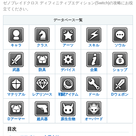
ゼノブレイドクロス ディフィニティブエディション(Switch)の攻略にお役
立てください。
データベース一覧
キャラ
クラス
アーツ
スキル
ソウル
武器
防具
デバイス
企業
ショップ
マテリアル
レアリソース
戦闘アイテム
ドール
Dウェポン
Dアーマー
超兵器
原生生物
オーバード
目次