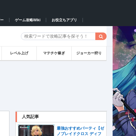
ー
ゲーム攻略Wiki
お役立ちアプリ
レベル上げ
マテチケ稼ぎ
ジョーカー狩り
人気記事
最強おすすめパーティ【ゼ
ノブレイドクロス ディフ