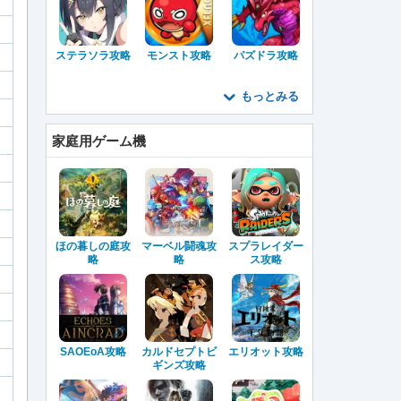
ステラソラ攻略
モンスト攻略
パズドラ攻略
もっとみる
家庭用ゲーム機
ほの暮しの庭攻
マーベル闘魂攻
スプラレイダー
略
略
ス攻略
SAOEoA攻略
カルドセプトビ
エリオット攻略
ギンズ攻略