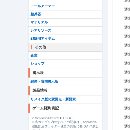
通
ドールアーマー
通
超兵器
通
マテリアル
通
レアリソース
通
戦闘用アイテム
通
その他
通
企業
通
ショップ
通
掲示板
通
雑談・質問掲示板
通
製品情報
通
リメイク版の変更点・新要素
ゲーム権利表記
通
通
© Nintendo/MONOLITHSOFT
※当カテゴリ内のすべての記事は、AppMedia
通
編集部及びライター独自の判断に基づき作成し