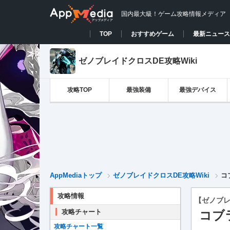
国内最大級！ゲーム攻略情報メディア
TOP
おすすめゲーム
最新ニュース
ゼノブレイドクロスDE攻略Wiki
攻略TOP
最強装備
最強デバイス
AppMediaトップ
ゼノブレイドクロスDE攻略Wiki
コ
攻略情報
【ゼノブレ
攻略チャート
コブ
攻略チャート一覧