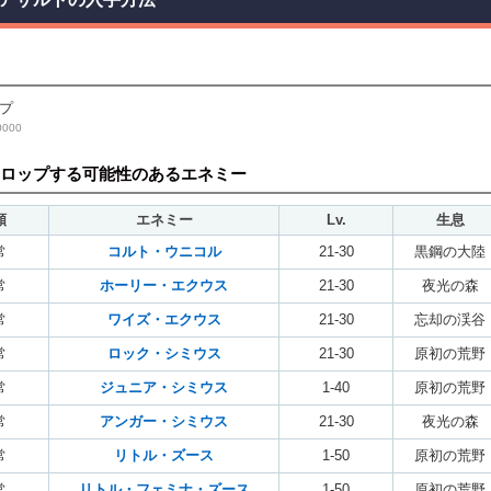
プ
000
ロップする可能性のあるエネミー
類
エネミー
Lv.
生息
常
コルト・ウニコル
21-30
黒鋼の大陸
常
ホーリー・エクウス
21-30
夜光の森
常
ワイズ・エクウス
21-30
忘却の渓谷
常
ロック・シミウス
21-30
原初の荒野
常
ジュニア・シミウス
1-40
原初の荒野
常
アンガー・シミウス
21-30
夜光の森
常
リトル・ズース
1-50
原初の荒野
常
リトル・フェミナ・ズース
1-50
原初の荒野