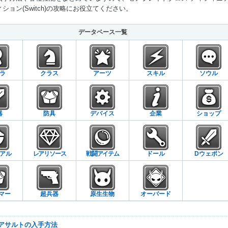
ション(Switch)の攻略にお役立てください。
Mute
データベース一覧
ラ
クラス
アーツ
スキル
ソウル
器
防具
デバイス
企業
ショップ
アル
レアリソース
戦闘アイテム
ドール
Dウェポン
マー
超兵器
原生生物
オーバード
ラアサルトの入手方法