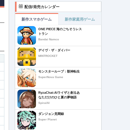
配信/発売カレンダー
新作スマホゲーム
新作家庭用ゲーム
ONE PIECE 海のごちそうレス
トラン
Bandai Namco
デイヴ・ザ・ダイバー
MINTROCKET
モンスターループ：獣神転生
SuperNova Game
RyzaChat:AIライザと創るあ
なただけのひと夏の夢物語
SpiralAI
ダンジョン見聞録
Super Planet