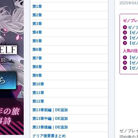
2025年04
第1章
第2章
ゼノブレ
第3章
ゼノブ
第4章
【ゼ
【ゼ
第5章
【ゼ
第6章
人気の注
【ゼ
第7章
【ゼ
第8章
【ゼ
第9章
第10章
第11章
第12章
第13章前編｜DE追加
第13章中編｜DE追加
第13章後編｜DE追加
ゼノブレイ
クリア後要素まとめ
旧や改の