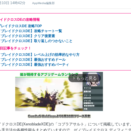
月10日 14時42分
AppMedia編集部
イドクロスDEの攻略情報
レイドクロスDE 攻略TOP
ノブレイドクロスDE】攻略チャート一覧
ノブレイドクロスDE】クリア後要素
ノブレイドクロスDE】取り返しのつかないこと
目記事をチェック！
ノブレイドクロスDE】レベル上げの効率的なやり方
ノブレイドクロスDE】最強おすすめドール
ノブレイドクロスDE】最強おすすめパーティ
もっと見る
arrow_forward_ios
ドクロスDE(XenobladeXDE)の「コブラアサルト」について掲載しています
入手方法や各種性能をまとめていますので、ゼノブレイドクロス ディフィニ