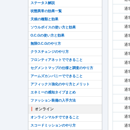
ステータス解説
通
状態異常の効果一覧
通
天候の種類と効果
通
ソウルボイスの使い方と効果
通
O.C.Gの使い方と効果
無限O.C.Gのやり方
通
クラスチェンジのやり方
通
フロンティアネットでできること
通
セグメントマップの仕様と調査のやり方
通
アームズカンパニーでできること
通
アフィックス強化のやり方とメリット
通
エネミーの感知タイプまとめ
通
ファッション装備の入手方法
通
オンライン
通
オンラインマルチでできること
通
スコードミッションのやり方