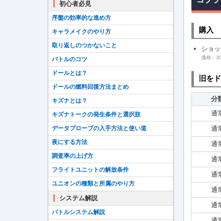
初心者必見
序盤の効率的な進め方
購入
キャラメイクのやり方
取り返しのつかないこと
ショッ
価格：30
バトルのコツ
ドールとは？
旧をド
ドールの燃料回復方法まとめ
分
キズナとは？
通
キズナトークの発生条件と選択肢
通
データプローブの入手方法と使い道
夜にする方法
通
調査率の上げ方
通
フライトユニットの解放条件
通
ユニオンの種類と所属のやり方
通
システム解説
通
バトルシステム解説
通