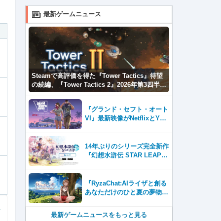
最新ゲームニュース
Steamで高評価を得た『Tower Tactics』待望
の続編、『Tower Tactics 2』2026年第3四半期
に早期アクセス開始
『グランド・セフト・オート
VI』最新映像がNetflixとYou
Tubeに8月27日登場！
14年ぶりのシリーズ完全新作
『幻想水滸伝 STAR LEAP』
が本日から配信開始！
『RyzaChat:AIライザと創る
あなただけのひと夏の夢物
語』レビュー。会話を中心に
自由な冒険を進めていくシス
最新ゲームニュースをもっと見る
テムはこれまでにない新鮮な