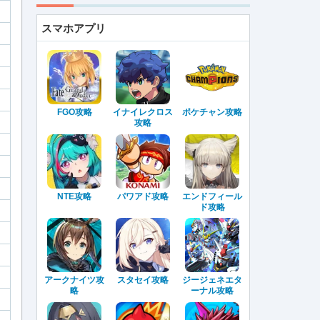
スマホアプリ
FGO攻略
イナイレクロス
ポケチャン攻略
攻略
NTE攻略
パワアド攻略
エンドフィール
ド攻略
アークナイツ攻
スタセイ攻略
ジージェネエタ
略
ーナル攻略