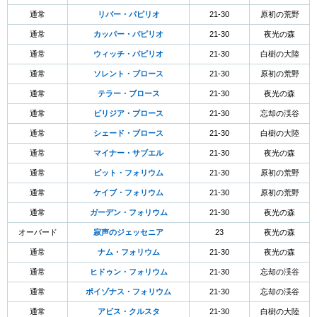
通常
リバー・パピリオ
21-30
原初の荒野
通常
カッパー・パピリオ
21-30
夜光の森
通常
ウィッチ・パピリオ
21-30
白樹の大陸
通常
ソレント・ブロース
21-30
原初の荒野
通常
テラー・ブロース
21-30
夜光の森
通常
ビリジア・ブロース
21-30
忘却の渓谷
通常
シェード・ブロース
21-30
白樹の大陸
通常
マイナー・サブエル
21-30
夜光の森
通常
ピット・フォリウム
21-30
原初の荒野
通常
ケイブ・フォリウム
21-30
原初の荒野
通常
ガーデン・フォリウム
21-30
夜光の森
オーバード
寂声のジェッセニア
23
夜光の森
通常
ナム・フォリウム
21-30
夜光の森
通常
ヒドゥン・フォリウム
21-30
忘却の渓谷
通常
ポイゾナス・フォリウム
21-30
忘却の渓谷
通常
アビス・クルスタ
21-30
白樹の大陸