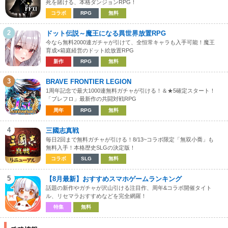
死を賭ける、本格ダンジョンRPG！
コラボ
RPG
無料
2
ドット伝説～魔王になる異世界放置RPG
今なら無料2000連ガチャが引けて、全恒常キャラも入手可能！魔王
育成×箱庭経営のドット絵放置RPG
新作
RPG
無料
3
BRAVE FRONTIER LEGION
1周年記念で最大1000連無料ガチャが引ける！＆★5確定スタート！
「ブレフロ」最新作の共闘対戦RPG
周年
RPG
無料
4
三國志真戦
毎日2回まで無料ガチャが引ける！8/13~コラボ限定「無双小喬」も
無料入手！本格歴史SLGの決定版！
コラボ
SLG
無料
5
【8月最新】おすすめスマホゲームランキング
話題の新作やガチャが沢山引ける注目作、周年&コラボ開催タイト
ル、リセマラおすすめなどを完全網羅！
特集
無料