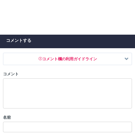
コメントする
コメント欄の利用ガイドライン
コメント
以下の書き込みを禁止とし、場合によってはコメント削除や書き込み制
限を行う可能性がございます。 あらかじめご了承ください。
・公序良俗に反する投稿
・スパムなど、記事内容と関係のない投稿
・誰かになりすます行為
・個人情報の投稿や、他者のプライバシーを侵害する投稿
名前
・一度削除された投稿を再び投稿すること
・外部サイトへの誘導や宣伝
・アカウントの売買など金銭が絡む内容の投稿