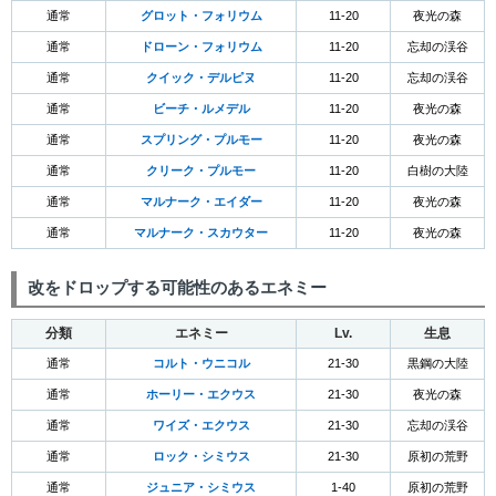
通常
グロット・フォリウム
11-20
夜光の森
通常
ドローン・フォリウム
11-20
忘却の渓谷
通常
クイック・デルピヌ
11-20
忘却の渓谷
通常
ビーチ・ルメデル
11-20
夜光の森
通常
スプリング・プルモー
11-20
夜光の森
通常
クリーク・プルモー
11-20
白樹の大陸
通常
マルナーク・エイダー
11-20
夜光の森
通常
マルナーク・スカウター
11-20
夜光の森
改をドロップする可能性のあるエネミー
分類
エネミー
Lv.
生息
通常
コルト・ウニコル
21-30
黒鋼の大陸
通常
ホーリー・エクウス
21-30
夜光の森
通常
ワイズ・エクウス
21-30
忘却の渓谷
通常
ロック・シミウス
21-30
原初の荒野
通常
ジュニア・シミウス
1-40
原初の荒野