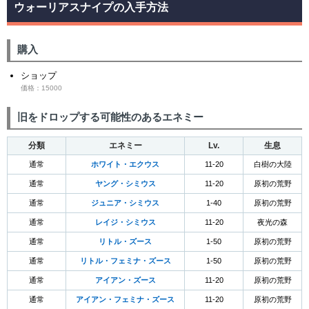
ウォーリアスナイプの入手方法
購入
ショップ
価格：15000
旧をドロップする可能性のあるエネミー
分類
エネミー
Lv.
生息
通常
ホワイト・エクウス
11-20
白樹の大陸
通常
ヤング・シミウス
11-20
原初の荒野
通常
ジュニア・シミウス
1-40
原初の荒野
通常
レイジ・シミウス
11-20
夜光の森
通常
リトル・ズース
1-50
原初の荒野
通常
リトル・フェミナ・ズース
1-50
原初の荒野
通常
アイアン・ズース
11-20
原初の荒野
通常
アイアン・フェミナ・ズース
11-20
原初の荒野