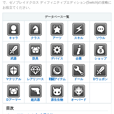
で、ゼノブレイドクロス ディフィニティブエディション(Switch)の攻略に
お役立てください。
データベース一覧
キャラ
クラス
アーツ
スキル
ソウル
武器
防具
デバイス
企業
ショップ
マテリアル
レアリソース
戦闘アイテム
ドール
Dウェポン
Dアーマー
超兵器
原生生物
オーバード
目次