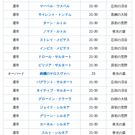
通常
マーベル・ウスペル
21-30
忘却の渓谷
通常
サイレント・トンドム
21-30
黒鋼の大陸
通常
ターン・ルトル
21-30
原初の荒野
通常
ノマド・ルトル
21-30
夜光の森
通常
ストレイ・メピテス
21-30
忘却の渓谷
通常
インピス・メピテス
21-30
忘却の渓谷
通常
ドロール・サルタート
21-30
原初の荒野
通常
ビリジア・サルタート
21-30
原初の荒野
オーバード
絢爛のヤロスヴァハ
23
夜光の森
通常
バグラント・サルタート
21-30
忘却の渓谷
通常
ネイティブ・サルタート
21-30
忘却の渓谷
通常
グローイン・クラーラ
21-30
白樹の大陸
通常
ジェイド・シルネア
21-30
原初の荒野
通常
グリーン・シルネア
21-30
原初の荒野
通常
カーネル・シルネア
21-30
夜光の森
通常
スルト・シルネア
21-30
夜光の森