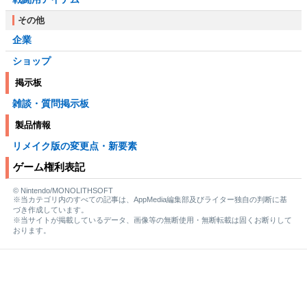
その他
企業
ショップ
掲示板
雑談・質問掲示板
製品情報
リメイク版の変更点・新要素
ゲーム権利表記
© Nintendo/MONOLITHSOFT
※当カテゴリ内のすべての記事は、AppMedia編集部及びライター独自の判断に基
づき作成しています。
※当サイトが掲載しているデータ、画像等の無断使用・無断転載は固くお断りして
おります。