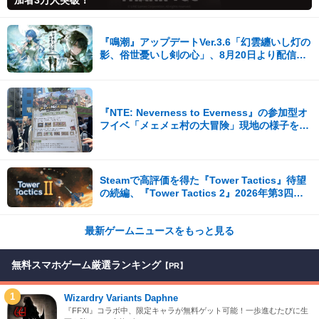
『鳴潮』アップデートVer.3.6「幻雲纏いし灯の
影、俗世憂いし剣の心」、8月20日より配信開
始！
『NTE: Neverness to Everness』の参加型オ
フイベ「メェメェ村の大冒険」現地の様子をレ
ポ！ミニゲームやコスプレイヤー撮影など盛り
だくさん！
Steamで高評価を得た『Tower Tactics』待望
の続編、『Tower Tactics 2』2026年第3四半
期に早期アクセス開始
最新ゲームニュースをもっと見る
無料スマホゲーム厳選ランキング
【PR】
1
Wizardry Variants Daphne
『FFXI』コラボ中、限定キャラが無料ゲット可能！一歩進むたびに生