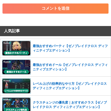
・各ゲームのネタバレを含む内容の投稿
・その他、管理者が不適切と判断した投稿
コメントの削除につきましては下記フォームより申請をいた
だけますでしょうか。
人気記事
コメントの削除を申請する
※投稿内容を確認後、順次対応さ
せていただきます。ご了承ください。
※一度削除したコメントは復元ができませんのでご注意くだ
最強おすすめパーティ【ゼノブレイドクロス ディフ
さい。
ィニティブエディション】
また、過度な利用規約の違反や、弊社に損害の及ぶ内容の書き込みがあ
った場合は、法的措置をとらせていただく場合もございますので、あら
最強おすすめドール【ゼノブレイドクロス ディフィ
かじめご理解くださいませ。
ニティブエディション】
レベル上げの効率的なやり方【ゼノブレイドクロス
ディフィニティブエディション】
クラスチェンジの優先度｜おすすめクラス【ゼノブ
レイドクロス ディフィニティブエディション】