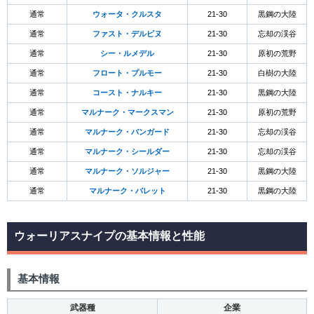
通常
ウォータ・クルスタ
21-30
黒鋼の大陸
通常
ファスト・デルピヌ
21-30
忘却の渓谷
通常
シー・ルメデル
21-30
原初の荒野
通常
フロート・プルモー
21-30
白樹の大陸
通常
コースト・ナルキー
21-30
黒鋼の大陸
通常
マルナーク・マークスマン
21-30
原初の荒野
通常
マルナーク・バンガード
21-30
忘却の渓谷
通常
マルナーク・シールダー
21-30
忘却の渓谷
通常
マルナーク・ソルジャー
21-30
黒鋼の大陸
通常
マルナーク・バレット
21-30
黒鋼の大陸
ウォーリアスナイプの基本情報と性能
基本情報
武器種
企業