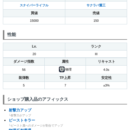
スナイパーライフル
サクラバ重工
買値
売値
15000
150
性能
Lv.
ランク
20
III
ダメージ指数
属性
リキャスト
物理
56
4.0s
装弾数
TP上昇
安定性
5
7
±3%
ショップ購入品のアフィックス
射撃力アップ
└射撃力がアップ
ビーストキラー
└ビースト属へのダメージが割合でアップ