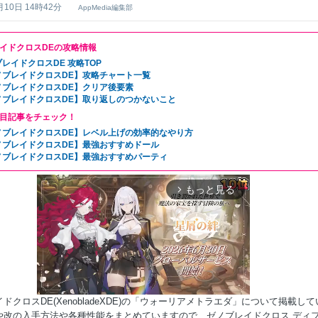
月10日 14時42分
AppMedia編集部
イドクロスDEの攻略情報
レイドクロスDE 攻略TOP
ノブレイドクロスDE】攻略チャート一覧
ノブレイドクロスDE】クリア後要素
ノブレイドクロスDE】取り返しのつかないこと
目記事をチェック！
ノブレイドクロスDE】レベル上げの効率的なやり方
ノブレイドクロスDE】最強おすすめドール
ノブレイドクロスDE】最強おすすめパーティ
もっと見る
arrow_forward_ios
ドクロスDE(XenobladeXDE)の「ウォーリアメトラエダ」について掲載して
や改の入手方法や各種性能をまとめていますので、ゼノブレイドクロス ディ