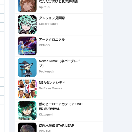
なただけのひと夏の夢物語
SpiralAI
ダンジョン見聞録
Super Planet
アーククロニクル
KEMCO
Never Grave（ネバーグレイ
ブ）
Pocketpair
NBAダンクシティ
NetEase Games
僕のヒーローアカデミア UNIT
ED SURVIVAL
Klab/gumi
幻想水滸伝 STAR LEAP
KONAMI