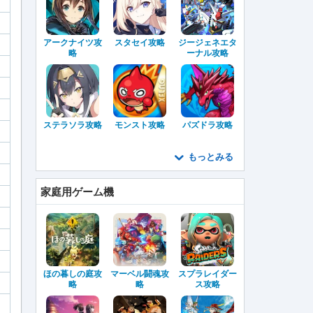
アークナイツ攻
スタセイ攻略
ジージェネエタ
略
ーナル攻略
ステラソラ攻略
モンスト攻略
パズドラ攻略
もっとみる
家庭用ゲーム機
ほの暮しの庭攻
マーベル闘魂攻
スプラレイダー
略
略
ス攻略