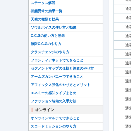
ステータス解説
通
状態異常の効果一覧
通
天候の種類と効果
通
ソウルボイスの使い方と効果
通
O.C.Gの使い方と効果
無限O.C.Gのやり方
通
クラスチェンジのやり方
通
フロンティアネットでできること
通
セグメントマップの仕様と調査のやり方
通
アームズカンパニーでできること
通
アフィックス強化のやり方とメリット
通
エネミーの感知タイプまとめ
通
ファッション装備の入手方法
通
オンライン
通
オンラインマルチでできること
通
スコードミッションのやり方