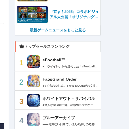
『京まふ2026』コラボビジュ
アル大公開！オリジナルグッ
ズやキャラカフェエリアな
ど、見どころ満載！！
最新ゲームニュースをもっと見る
トップセールスランキング
eFootball™
1
■「ウイイレ」から進化した「eFootball™」 人気サッカーゲーム「ウイニングイレブン」が「eFootball™」とタイトルを変え、大きく進化して生まれ変わりました。「eFootball™」で新しいサッカーゲームを体感しましょう！ ■はじめての方でも安心 ダウンロード後は、実践を交えたステップアップ方式のチュートリアルで直感的に基本操作を覚えることができます！さらに、チュートリアルを全てクリアすると、リオネル メッシがもらえます！！ また、試合の面白さや爽快感を楽しんでいただくためにスマートアシストを実装。 複雑な操作をしなくても、華麗なドリブルやパスで相手をかわして強烈なシュートでゴールを奪うことができます！ 【基本的な遊び方】 ■好きなチームで始めよう 欧州、米州、アジアなど世界各国のクラブやナショナルチームなどお気に入りのチームでスタートできます！ ■選手を獲得しましょう チームを作成したら、選手を獲得しましょう。現役のスーパースターや、歴史に残るレジェンドたちが、あなたのクラブでの活躍を待っています！ ・スペシャル選手リスト 現実の試合で大活躍した選手や、注目リーグの選手、レジェンドなどの特別な選手を獲得できます。 ・スタンダード選手リスト 好きな選手を獲得できます。条件を設定して絞り込むことができます。 ・監督リスト さまざまな戦術や得意な育成タイプを持った監督を獲得できます。 ■試合を楽しもう 獲得した選手でチームを編成したら、いよいよ試合に挑戦！ AIを相手に腕を磨いたり、オンライン対戦でランキングを競ったり、楽しみ方はあなた次第です。 ・対AI戦で腕を磨く 注目リーグのチームやナショナルチームを相手に戦うイベントなど、サッカーシーズンに合わせたさまざまなテーマのイベントが開催されています。 また、10段階にレベル分けされたDivision制の「eFootball™ リーグ」で楽しみながらレベルアップしていくことも可能です！ ・対人戦で実力を試す Division制の全ユーザーとランキングを競う「eFootball™ リーグ」や、毎週開催される様々なイベントで、オンラインでのリアルタイム対戦を楽しむことができます。あなたのドリームチームで、最高峰のDivision 1を目指しましょう！ ・友達と最大3vs3の対戦を楽しむ フレンドマッチ機能を使って、友達と対戦することができます。育て上げたチームの強さを友達に見せつけましょう！ また、最大3vs3の協力対戦も可能。友達とオンラインで集まって対戦を楽しみましょう！ ■選手を育てる 獲得した選手は、選手種別によっては成長させることができます。 試合に出場させたり、ゲーム内アイテムを使用したりして、選手のレベルを上げる事で入手できる「タレントポイント」で、能力パラメータを上昇させましょう。 より自分好みの選手にしたい場合は、手動でポイントを割り振りましょう。 ポイントの割り振りに迷った場合は、[おまかせ]で設定することもできます。 自分だけのお気に入りの選手に育て上げましょう！ 【もっと楽しむ】 ■Live Updateを毎週配信 選手の移籍や、現実の試合での活躍が反映される「Live Update」を搭載。 毎週配信される「Live Update」を参考に、スカッドを編成し試合に挑みましょう。 ■スタジアムをカスタマイズ 試合中のスタジアムに反映されるコレオ・オブジェクトなどのスタジアムパーツをカスタマイズできます。 思い通りのスタジアムにアレンジして、ゲーム体験を彩りましょう！ ※居住国・地域が以下のお客様には、eFootball™ コインによるルートボックス施策をご提供しておりません。 ベルギー、ブラジル(18歳未満) 【最新情報について】 本商品は、新機能やモードの追加、ゲームプレイ・イベントのアップデートを継続的に行っていきます。 最新情報は「eFootball™」公式サイトをご確認ください。 【ダウンロードについて】 本アプリをダウンロードするためには、ストレージに約3.3GBの空き容量が必要となります。 あらかじめ3.3GB以上の容量を空けてからダウンロードを行っていただけますようお願いします。 ダウンロード時はWi-Fi環境で接続することを推奨いたします。 ※アップデートにつきましても同様となります。 【通信環境について】 本アプリはオンラインゲームです。通信可能な環境でお楽しみください。
Fate/Grand Order
2
TVでもおなじみ、TYPE-MOONがおくるFateのRPG！ スマホでも本格的なRPGが楽しめる。 文字数にして500万字超という、圧倒的なボリュームを堪能できるストーリー！ 本編以外にもキャラクターごとにストーリーを用意し、Fateファンも今回はじめてFateの世界を体験される方も十分満足いただける内容となっています。 【あらすじ】 西暦2015年。 地球の未来を観測するカルデアは、2017年以降の人類史が崩壊している事実を確認した。 昨日まで確かに存在していた2115年までの“約束された未来”は、何の前触れもなく突如として消え去ったのだ。 なぜ。どうして。だれが。どうやって。 西暦2004年 日本 ある地方都市。 ここに今まではなかった、「観測できない領域」が現れたと。 カルデアはこれを人類絶滅の原因と仮定し、いまだ実験段階だった第六の実験を決行する事となった。 それは過去への時間旅行。 人間を霊子化させて過去に送りこみ、事象に介入する事で時空の特異点を解明、あるいは破壊する禁断の儀式。 その名を人理守護指令、グランドオーダー。 人類を守るために人類史に立ち向かう、運命と戦うものたちの総称である。 【ゲーム概要】 スマホに最適化された簡単操作のコマンドオーダーバトル！ プレイヤーはマスターとなって英霊たちを操り敵を倒し謎を解明していく。 好みの英霊で戦うか、強い英霊で戦うかバトルスタイルはプレイヤーしだい。 ◆豪華声優陣が続々参加 青木志貴、茜屋日海夏、赤羽根健治、明坂聡美、浅川悠、朝日奈丸佳、阿澄佳奈、阿部彬名、阿部敦、阿部里果、雨宮天、新井里美、井口裕香、井澤詩織、石川界人、石川由依、石谷春貴、伊瀬茉莉也、市ノ瀬加那、伊藤彩沙、伊藤かな恵、伊東健人、伊藤静、伊藤美紀、稲田徹、井上和彦、井上喜久子、井上麻里奈、伊丸岡篤、石見舞菜香、上坂すみれ、植田佳奈、上田麗奈、内田真礼、内田雄馬、内山昂輝、梅原裕一郎、江川央生、江口拓也、江越彬紀、遠藤綾、大久保瑠美、大空直美、大塚明夫、大塚芳忠、大原さやか、大和田仁美、岡本信彦、置鮎龍太郎、小倉唯、小澤亜李、小野賢章、小野大輔、小野友樹、小見川千明、かかずゆみ、柿原徹也、加隈亜衣、笠間淳、加瀬康之、門脇舞以、金元寿子、神尾晋一郎、茅野愛衣、川澄綾子、河西健吾、川野剛稔、神奈延年、鬼頭明里、木村珠莉、木村良平、桐本拓哉、釘宮理恵、久野美咲、黒木ほの香、黒田崇矢、桑原由気、KENN、高野麻里佳、古賀葵、小清水亜美、後藤邑子、小西克幸、小林千晃、小林ゆう、小林裕介、小原好美、小松未可子、子安武人、小山力也、近藤玲奈、斎賀みつき、西前忠久、斉藤壮馬、斎藤千和、坂本真綾、佐倉綾音、櫻井孝宏、佐藤聡美、佐藤利奈、沢城みゆき、下屋則子、島﨑信長、嶋村侑、庄司宇芽香、白石晴香、新垣樽助、真堂圭、末柄里恵、杉田智和、杉山紀彰、鈴木達央、鈴木崚汰、鈴代紗弓、鈴村健一、諏訪彩花、諏訪部順一、関俊彦、関智一、瀬戸麻沙美、芹澤優、仙台エリ、千本木彩花、園崎未恵、大地葉、高乃麗、高野直子、高橋花林、高橋李依、高山みなみ、武内駿輔、竹内良太、武田華、田中敦子、田中美海、田中理恵、谷山紀章、種﨑敦美、種田梨沙、田丸篤志、田村睦心、田村ゆかり、丹下桜、千葉繁、千葉翔也、津田健次郎、紡木吏佐、鶴岡聡、寺崎裕香、寺島拓篤、東山奈央、土岐隼一、飛田展男、戸松遥、豊永利行、鳥海浩輔、中井和哉、中田譲治、長縄まりあ、仲村美沙希、中村悠一、名塚佳織、生天目仁美、浪川大輔、能登麻美子、野中藍、乃村健次、土師孝也、長谷川育美、花江夏樹、花澤香菜、花守ゆみり、早見沙織、原由実、春野杏、潘めぐみ、日岡なつみ、日笠陽子、日野聡、平川大輔、ファイルーズあい、福圓美里、福西勝也、福山潤、藤井隼、藤沼建人、ブリドカットセーラ恵美、古川慎、保志総一朗、星野貴紀、堀内賢雄、堀江由衣、本多真梨子、本多陽子、本渡楓、前野智昭、M・A・O、増田俊樹、Machico、松風雅也、真殿光昭、マフィア梶田、三上哲、三木眞一郎、水樹奈々、水島大宙、水橋かおり、緑川光、水瀬いのり、南央美、峯田茉優、宮野真守、宮本充、村瀬歩、森川智之、森田了介、森永千才、森なな子、諸星すみれ、安井邦彦、山路和弘、山下大輝、山下七海、山寺宏一、山根綺、山野井仁、山村響、悠木碧、ゆかな、遊佐浩二、吉野裕行、佳村はるか、米澤円、若林直美、和氣あず未、和多田美咲（50音順） ◆全体構成・メインシナリオ・シナリオ・総監督 奈須きのこ ◆リードキャラクターデザイナー 武内崇 ◆アートディレクション TYPE-MOON ◆メインシナリオ・シナリオ執筆 東出祐一郎、桜井光 水瀬葉月、星空めてお ◆ゲストライター amphibian、虚淵玄（ニトロプラス）、acpi、ＯＫＳＧ（TYPE-MOON）、経験値、小太刀右京、三田誠、たけのこ星人、橘公司、田中天（株式会社フラッグノーツ）、成田良悟、鋼屋ジン、ひろやまひろし、円居挽、茗荷屋甚六、矢野俊策（株式会社フラッグノーツ）、リヨ（50音順） ◆キャラクターデザイン I-IV、蒼月タカオ（TYPE-MOON）、AKIRA、Azusa、東冬、荒野、Anmi、池澤真、石田あきら、いみぎむる、兔ろうと、羽海野チカ、大森葵、岡崎武士、okojo、およ、加藤いつわ、カワグチタケシ、きばどりリュー、桐原小鳥、ギンカ、倉花千夏、黒星紅白、小梅けいと、近衛乙嗣、小松崎類、こやまひろかず（TYPE-MOON）、西藤浩樹（LASENGLE）、saitom、坂本みねぢ、佐々木少年、サテー、色素、縞うどん（TYPE-MOON）、島田フミカネ、しまどりる、sime、下越（TYPE-MOON）、シャカＰ（LASENGLE）、白浜鴎、しらび、白峰、真じろう、STAR影法師、曽我誠、タイキ、高橋慶太郎、高山箕犀、竹、武中英雄、武梨えり、たけのこ星人、TAKOLEGS、田島昭宇、タスクオーナ、danciao、中央東口、CHOCO、悌太、Dd、天空すふぃあ、DANGERDROP、toi8、トリダモノ、中原、なまにくATK、西出ケンゴロー、nipi、ネコタワワ、NOCO、pako、林けゐ、原田たけひと、春野友矢、ばん！、Bすけ、左、ヒライユキオ、平野稜二、広江礼威、ひろやまひろし、PFALZ、ぶくろて、huke、BLACK（TYPE-MOON）、古海鐘一、BUNBUN、hou、ホトソウカ、本庄雷太、前田浩孝、マシマサキ、また、松竜、Mika Pikazo、緑川美帆、三輪士郎、村山竜大、めろん22、望月けい、元村人、森井しづき、森山大輔、山中虎鉄、YOCO_N（LASENGLE）、余湖裕輝、米山舞、La-na、lack、リヨ、Ryota-H、輪くすさが、redjuice、ReDrop、ろび～な、ワダアルコ、渡れい（50音順） このアプリケーションには、（株）ＣＲＩ・ミドルウェアの「CRIWARE（TM）」が使用されています。
ホワイトアウト・サバイバル
3
4億人が遊ぶ唯一無二の氷雪スマホゲーム！サクッと爽快！みんなで極寒サバイバル ！ 猛吹雪に襲われ、かつての世界は崩壊。人類の文明の灯火は、氷雪の中で今にも消えかかっている…。 生存者達よ、今こそ立ち上がれ！——仲間を率いて希望の灯りをともし、凍てつく大地に新たな拠点を築こう！ さらに新規ユーザー限定でSSR英雄「ジャスミン」が無料で仲間入り！ 彼女と共に氷原の奥地へと踏み込み、吹雪の中に潜む未知の脅威に立ち向かおう！ 【ゲームの特徴】 ◆領地再建！凍土に希望の光を！ 大溶鉱炉に火を灯すことから始めて、積もった雪を溶かして領土を開拓しよう！ 法令を発布して人員を的確に配置すれば、拠点の建設効率がぐんとアップ！ ◆放置で楽々、資源を効率ストック！ ワンタップで英雄を派遣するだけで、見守りは不要！ オフライン中も資源は自動でたっぷり蓄積されて、戻れば報酬が山盛り！極寒サバイバルでも、もう怖くない！ ◆お手軽に始められる氷雪ミニゲーム！ ミニゲームが次々と登場！「穴釣り選手権」でレア生物図鑑を解放し、「除雪隊」で雪山の宝を発見しよう！ スキマ時間でも気軽にプレイできて、雪原ライフは楽しさ満載！ ◆戦略を駆使して、英雄で敵を撃退！ 英雄はレベル共有で育成の手間いらずで、スキルを活かせば様々な難関を攻略可能！ 最強チームを組み上げて、敵を圧倒しよう！ ◆協力プレイで、凍土制覇を目指そう！ 同盟の支援で負傷者の治療や育成もスピードアップ！ 作戦を練って仲間と役割分担すれば戦力倍増！勝利の喜びをみんなで分かち合おう！ さらにたくさんのコンテンツをお届けいたします： ◆オフィシャルサイト: https://whiteoutsurvival.centurygames.com/ja ◆X: https://x.com/WOS_Japan ◆Facebook: https://www.facebook.com/WhiteoutSurvival ◆Discord: https://discord.gg/whiteoutsurvival ◆YouTube: https://www.youtube.com/@WhiteoutSurvivalOfficial_JA ◆TikTok: https://www.tiktok.com/@howasaba.jp
ブルーアーカイブ
4
――何気ない日常で、ほんの少しの奇跡を見つける物語 Yostarが贈る学園×青春×物語RPG『ブルーアーカイブ -Blue Archive-』！ 先生として、個性豊かで魅力的な生徒たちと共に、一風変わった学園都市キヴォトスの 日常を過ごそう！ ■あらすじ ここは学園都市キヴォトス。 数千の学園からなる超巨大学園都市では、日々トラブルが絶えない。 この問題に対応すべく、連邦生徒会長によって連邦捜査部【シャーレ】が設立された。 この物語は【シャーレ】の顧問となる先生とそれに協力する生徒たちと学園都市での日常を 描いた物語である。 ▼可愛いキャラクターが活躍する3Dバトル 大迫力の3Dリアルタイムバトル！ 可愛いキャラクター達が画面いっぱいに所狭しと大活躍。 あなたは先生として、生徒たちを指揮しよう！ ▼個性豊かなキャラクターを彩るハイクオリティの2Dアニメーション 美少女キャラクターたちが綺麗な2Dアニメーションであなたを迎えてくれる！ 仲良くなると特別なアニメーションが見れることもあるぞ！ ▼生徒たちと絆を深めて彼女たちと特別な日常を過ごそう！ 一緒にいる時間が長ければ長いほど、彼女たちはあなたとの絆は深まっていく。 そんな彼女たちとの日々が、きっとあなたの日常を特別なものに！ ▼公式Twitter https://twitter.com/Blue_ArchiveJP ▼公式サイト https://bluearchive.jp/ (C)Yostar, Inc.