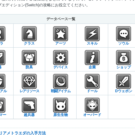
エディション(Switch)の攻略にお役立てください。
Mute
データベース一覧
ラ
クラス
アーツ
スキル
ソウル
器
防具
デバイス
企業
ショップ
アル
レアリソース
戦闘アイテム
ドール
Dウェポン
マー
超兵器
原生生物
オーバード
ーリアメトラエダの入手方法