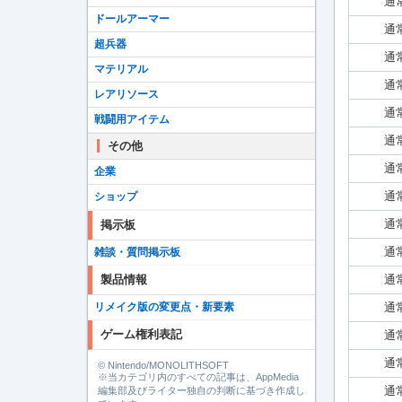
通
ドールアーマー
通
超兵器
通
マテリアル
通
レアリソース
通
戦闘用アイテム
通
その他
通
企業
通
ショップ
通
掲示板
通
雑談・質問掲示板
通
製品情報
通
リメイク版の変更点・新要素
ゲーム権利表記
通
通
© Nintendo/MONOLITHSOFT
※当カテゴリ内のすべての記事は、AppMedia
通
編集部及びライター独自の判断に基づき作成し