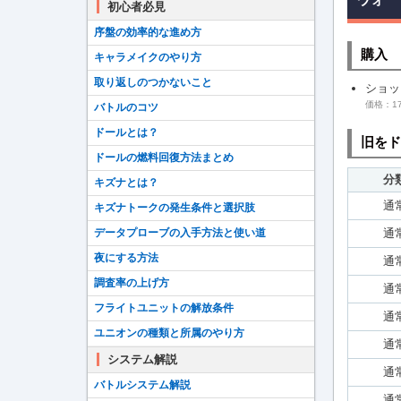
初心者必見
序盤の効率的な進め方
購入
キャラメイクのやり方
取り返しのつかないこと
ショッ
価格：17
バトルのコツ
ドールとは？
旧をド
ドールの燃料回復方法まとめ
分
キズナとは？
通
キズナトークの発生条件と選択肢
通
データプローブの入手方法と使い道
夜にする方法
通
調査率の上げ方
通
フライトユニットの解放条件
通
ユニオンの種類と所属のやり方
通
システム解説
通
バトルシステム解説
通