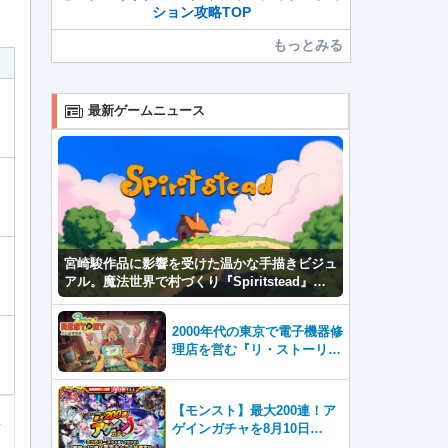
ション攻略TOP
もっとみる
最新ゲームニュース
宮崎駿作品に影響を受けた温かな手描きビジュ
アル。魔法世界で村づくり『Spiritstead』本
日発売
2000年代の東京で電子機器修
理店を営む『リ・ストーリ
ー: 思い出修理屋 (ReStor
y)』本日Steamで配信開始
【モンスト】最大200連！ア
ゲインガチャを8月10日
（月）より開催！