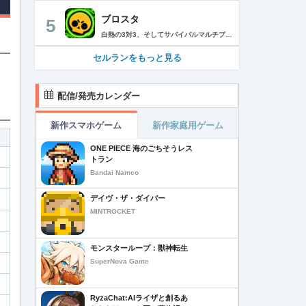
ブロスタ
5
白熱の3対3、そしてサバイバルマルチプレイを楽しめるモバイルゲーム！3分間で展開する様々なゲームモード… 友達と共闘するもよし、一人で戦うもよし。 強力な必殺技や特殊能力を持ったキャラクターを入手して、アップグレードしましょう。ユニークなスキンを集めれば、戦場でひときわ目立つこと間違いなし！ブロスタワールドの不思議なステージで、バトルを繰り広げましょう！ ブロスタは無料でダウンロードおよびプレイが可能ですが、一部のゲーム内アイテムを有料で購入いただくことも可能です（ランダムなアイテムを含む）。ゲーム内アイテムの有料購入を希望しない場合は、デバイスの設定からアプリ内課金を無効にしてください。 様々なゲームモードで戦おう エメラルドハント（3対3）：チームの仲間と共に敵チームに勝利！エメラルドを10個集めたら最後まで守り抜きましょう。倒されるとエメラルドも失います。 バトルロイヤル（ソロ/デュオ）：生き残りをかけたサバイバルモード。キャラクターのパワーアップを集めましょう。デュオまたはソロモードを選んだら、大混乱の戦場で最後まで生き延びた者が勝者となります。そして勝者がすべてを独り占めします！ ブロストライカー（3対3）：ひと味違うゲームモードです！サッカーの腕試しといきましょう。先に2ゴールを決めたチームが勝利します。なおレッドカードはありませんので、激しいバトルにご注意ください。 賞金稼ぎ（3対3）：敵を倒して星を獲得！自分の星も守り抜きましょう。より多くの星を集めたチームの勝利です。 強奪（3対3）：チームの金庫を守りながら、敵チームの金庫の破壊を目指します。ひっそりと前進したら、豪快にお宝までの道を切り拓きましょう！ 特別イベント：期間限定の特別な対人および対CPUゲームモードです。 チャンピオンシップチャレンジ：ブロスタのゲーム内予選に参加して、eスポーツの世界に飛び込みましょう！ キャラクターのアンロックとアップグレード 強力な必殺技や特殊能力を持ったキャラクターを集めて、アップグレードしましょう。キャラクターを強化して、ユニークなスキンを集めましょう。 ブロスタパス クエストやブロスタボックス、エメラルド、ピンズ、そしてブロスタパス限定スキンなど、特典が盛りだくさん！シーズンごとに特典は変わります。 MVPプレイヤーになろう ローカルのランキングを駆け上がり、あなたの強さを証明しましょう！ どんな時も進化しよう 新たなキャラクターやスキン、マップ、特別イベント、ゲームモードを探し求めましょう。 特徴： 3対3のリアルタイム対戦で世界中のプレイヤーとバトル 白熱のモバイル向けサバイバルマルチプレイ 独自の攻撃や必殺技を持った、強力な新キャラクターをアンロック 日々入れ替わるイベントとゲームモード バトルは一人でも、フレンドと一緒でもプレイ可能 グローバルまたはローカルのランキングを駆け上がろう 仲間とクラブを結成したり参加したりして、情報交換しながら共に戦おう スキンをアンロックしてキャラクターをカスタマイズ プレイヤーが作った攻略の難しい新マップ クラッシュ・オブ・クラン、クラッシュ・ロワイヤル、ブーム・ビーチの制作会社がお届けするバトルゲーム！ サポート： サポートが必要な際は、ゲーム内の設定の「ヘルプとサポート」からご連絡いただくか、http://supercell.helpshift.com/a/brawl-stars/をご覧ください。 プライバシーポリシー： http://supercell.com/en/privacy-policy/jp/ サービス利用規約： http://supercell.com/en/terms-of-service/jp/ 保護者の皆さまへ： http://supercell.com/en/parents/jp/
セルランをもっと見る
配信/発売カレンダー
新作スマホゲーム
新作家庭用ゲーム
ONE PIECE 海のごちそうレス
トラン
Bandai Namco
デイヴ・ザ・ダイバー
MINTROCKET
モンスターループ：獣神転生
SuperNova Game
RyzaChat:AIライザと創るあ