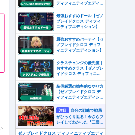
ディフィニティブエディシ
ョン】
最強おすすめドール【ゼノ
ブレイドクロス ディフィ
ニティブエディション】
最強おすすめパーティ【ゼ
ノブレイドクロス ディフ
ィニティブエディション】
クラスチェンジの優先度｜
おすすめクラス【ゼノブレ
イドクロス ディフィニテ
ィブエディション】
装備厳選の効率的なやり方
【ゼノブレイドクロス デ
ィフィニティブエディショ
ン】
注目
自分の戦略で戦局
がひっくり返る！今さらプ
レイしてわかった『三國志
真戦』が本格SLG好きを
い
魅了して離さないワケ
ゼノブレイドクロス ディフィニティブエディ
フ