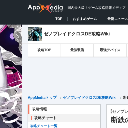
国内最大級！ゲーム攻略情報メディア
TOP
おすすめゲーム
最新ニュース
ゼノブレイドクロスDE攻略Wiki
攻略TOP
最強装備
最強デバイス
AppMediaトップ
ゼノブレイドクロスDE攻略Wiki
断
攻略情報
【ゼノブレ
攻略チャート
断鉄
攻略チャート一覧