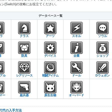
ン(Switch)の攻略にお役立てください。
Mute
データベース一覧
ラ
クラス
アーツ
スキル
ソウル
器
防具
デバイス
企業
ショップ
アル
レアリソース
戦闘アイテム
ドール
Dウェポン
マー
超兵器
原生生物
オーバード
の刀弐の入手方法