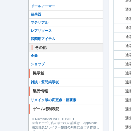
通
ドールアーマー
通
超兵器
通
マテリアル
通
レアリソース
通
戦闘用アイテム
通
その他
通
企業
通
ショップ
通
掲示板
通
雑談・質問掲示板
通
製品情報
通
リメイク版の変更点・新要素
ゲーム権利表記
通
通
© Nintendo/MONOLITHSOFT
※当カテゴリ内のすべての記事は、AppMedia
通
編集部及びライター独自の判断に基づき作成し