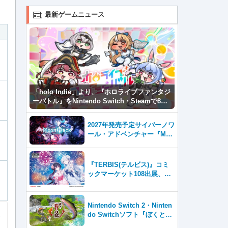
最新ゲームニュース
「holo Indie」より、『ホロライブファンタジ
ーバトル』をNintendo Switch・Steamで8月7
日発売！
2027年発売予定サイバーノワ
ール・アドベンチャー『Moo
nHack（ムーンハック）』東
京ゲームダンジョン13出展！
『TERBIS(テルビス)』コミ
ックマーケット108出展、日
本のゲームファンとの交流を
強化
Nintendo Switch 2・Ninten
do Switchソフト『ぼくと釣
り日記』 初公開のゲーム画