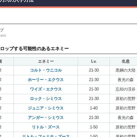
プ
800
ロップする可能性のあるエネミー
類
エネミー
Lv.
生息
常
コルト・ウニコル
21-30
黒鋼の大陸
常
ホーリー・エクウス
21-30
夜光の森
常
ワイズ・エクウス
21-30
忘却の渓谷
常
ロック・シミウス
21-30
原初の荒野
常
ジュニア・シミウス
1-40
原初の荒野
常
アンガー・シミウス
21-30
夜光の森
常
リトル・ズース
1-50
原初の荒野
常
リトル・フェミナ・ズース
1-50
原初の荒野