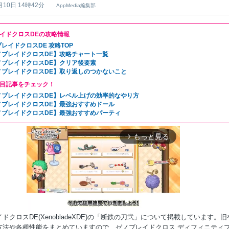
月10日 14時42分
AppMedia編集部
イドクロスDEの攻略情報
レイドクロスDE 攻略TOP
ノブレイドクロスDE】攻略チャート一覧
ノブレイドクロスDE】クリア後要素
ノブレイドクロスDE】取り返しのつかないこと
目記事をチェック！
ノブレイドクロスDE】レベル上げの効率的なやり方
ノブレイドクロスDE】最強おすすめドール
ノブレイドクロスDE】最強おすすめパーティ
もっと見る
arrow_forward_ios
ドクロスDE(XenobladeXDE)の「断鉄の刀弐」について掲載しています。旧
方法や各種性能をまとめていますので、ゼノブレイドクロス ディフィニティ