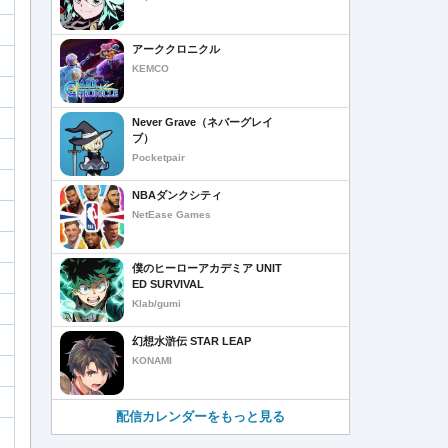
アーククロニクル
KEMCO
Never Grave（ネバーグレイ
ブ）
Pocketpair
NBAダンクシティ
NetEase Games
僕のヒーローアカデミア UNIT
ED SURVIVAL
Klab/gumi
幻想水滸伝 STAR LEAP
KONAMI
配信カレンダーをもっと見る