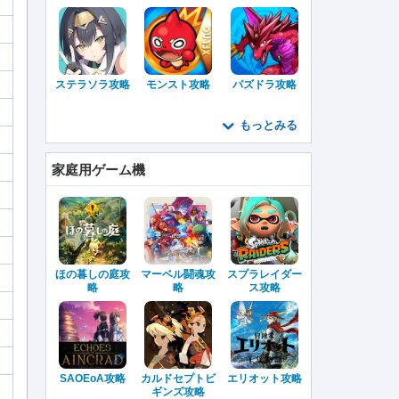
ステラソラ攻略
モンスト攻略
パズドラ攻略
もっとみる
家庭用ゲーム機
ほの暮しの庭攻
マーベル闘魂攻
スプラレイダー
略
略
ス攻略
SAOEoA攻略
カルドセプトビ
エリオット攻略
ギンズ攻略