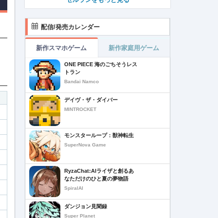
配信/発売カレンダー
新作スマホゲーム
新作家庭用ゲーム
ONE PIECE 海のごちそうレス
トラン
Bandai Namco
デイヴ・ザ・ダイバー
MINTROCKET
モンスターループ：獣神転生
SuperNova Game
RyzaChat:AIライザと創るあ
なただけのひと夏の夢物語
SpiralAI
ダンジョン見聞録
Super Planet