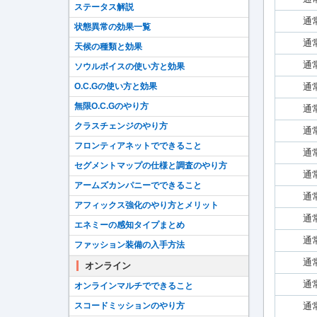
ステータス解説
通
状態異常の効果一覧
通
天候の種類と効果
通
ソウルボイスの使い方と効果
通
O.C.Gの使い方と効果
無限O.C.Gのやり方
通
クラスチェンジのやり方
通
フロンティアネットでできること
通
セグメントマップの仕様と調査のやり方
通
アームズカンパニーでできること
通
アフィックス強化のやり方とメリット
通
エネミーの感知タイプまとめ
通
ファッション装備の入手方法
通
オンライン
通
オンラインマルチでできること
通
スコードミッションのやり方