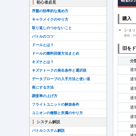
初心者必見
序盤の効率的な進め方
購入
キャラメイクのやり方
取り返しのつかないこと
ショッ
価格：64
バトルのコツ
ドールとは？
旧をド
ドールの燃料回復方法まとめ
分
キズナとは？
通
キズナトークの発生条件と選択肢
通
データプローブの入手方法と使い道
夜にする方法
通
調査率の上げ方
通
フライトユニットの解放条件
通
ユニオンの種類と所属のやり方
通
システム解説
通
バトルシステム解説
通