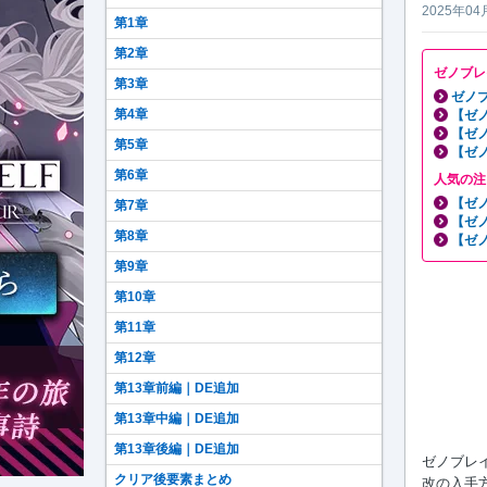
2025年04
第1章
第2章
ゼノブレ
第3章
ゼノブ
第4章
【ゼ
【ゼ
第5章
【ゼ
第6章
人気の注
【ゼ
第7章
【ゼ
第8章
【ゼ
第9章
第10章
第11章
第12章
第13章前編｜DE追加
第13章中編｜DE追加
第13章後編｜DE追加
ゼノブレイ
クリア後要素まとめ
改の入手