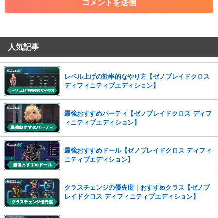
・その他、管理者が不適切と判断した投稿
コメントの削除につきましては下記フォームより申請をいた
だけますでしょうか。
人気記事
コメントの削除を申請する
※投稿内容を確認後、順次対応さ
せていただきます。ご了承ください。
※一度削除したコメントは復元ができませんのでご注意くだ
レベル上げの効率的なやり方【ゼノブレイドクロス
さい。
ディフィニティブエディション】
また、過度な利用規約の違反や、弊社に損害の及ぶ内容の書き込みがあ
った場合は、法的措置をとらせていただく場合もございますので、あら
最強おすすめパーティ【ゼノブレイドクロス ディフ
かじめご理解くださいませ。
ィニティブエディション】
最強おすすめドール【ゼノブレイドクロス ディフィ
ニティブエディション】
クラスチェンジの優先度｜おすすめクラス【ゼノブ
レイドクロス ディフィニティブエディション】