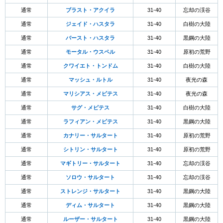
通常
ブラスト・アクイラ
31-40
忘却の渓谷
通常
ジェイド・ハスタラ
31-40
白樹の大陸
通常
バースト・ハスタラ
31-40
黒鋼の大陸
通常
モータル・ウスペル
31-40
原初の荒野
通常
クワイエト・トンドム
31-40
白樹の大陸
通常
マッシュ・ルトル
31-40
夜光の森
通常
マリシアス・メピテス
31-40
夜光の森
通常
サグ・メピテス
31-40
白樹の大陸
通常
ラフィアン・メピテス
31-40
黒鋼の大陸
通常
カナリー・サルタート
31-40
原初の荒野
通常
シトリン・サルタート
31-40
原初の荒野
通常
マギトリー・サルタート
31-40
忘却の渓谷
通常
ソロウ・サルタート
31-40
忘却の渓谷
通常
ストレンジ・サルタート
31-40
黒鋼の大陸
通常
ディム・サルタート
31-40
黒鋼の大陸
通常
ルーザー・サルタート
31-40
黒鋼の大陸