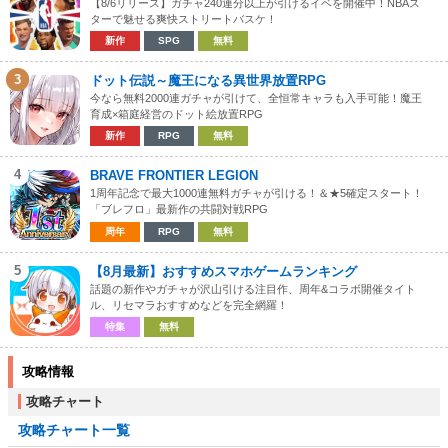
【8/6リリース】ガチャ240連分以上が引けるイベを開催中！NBAス
ターで魅せる爽快ストリートバスケ！
新作
SPG
無料
3
ドット伝説～魔王になる異世界放置RPG
今なら無料2000連ガチャが引けて、全恒常キャラも入手可能！魔王
育成×箱庭経営のドット絵放置RPG
新作
RPG
無料
4
BRAVE FRONTIER LEGION
1周年記念で最大1000連無料ガチャが引ける！＆★5確定スタート！
「ブレフロ」最新作の共闘対戦RPG
周年
RPG
無料
5
【8月最新】おすすめスマホゲームランキング
話題の新作やガチャが沢山引ける注目作、周年&コラボ開催タイト
ル、リセマラおすすめなどを完全網羅！
特集
無料
攻略情報
攻略チャート
攻略チャート一覧