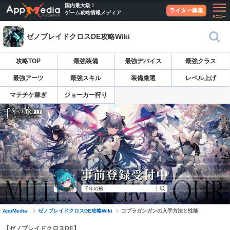
国内最大級！
ライター募集
ゲーム攻略情報メディア
ゼノブレイドクロスDE攻略Wiki
攻略TOP
最強装備
最強デバイス
最強クラス
最強アーツ
最強スキル
装備厳選
レベル上げ
マテチケ稼ぎ
ジョーカー狩り
AppMedia
ゼノブレイドクロスDE攻略Wiki
コブラガンガンの入手方法と性能
【ゼノブレイドクロスDE】