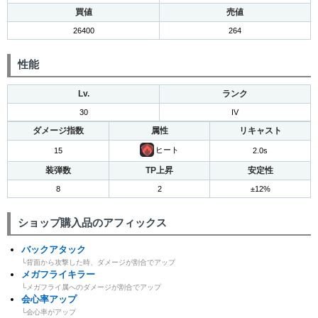
買値
売値
26400
264
性能
Lv.
ランク
30
IV
ダメージ指数
属性
リキャスト
ヒート
15
2.0s
装弾数
TP上昇
安定性
8
2
±12%
ショップ購入品のアフィックス
バックアタック
└背面から攻撃した時、ダメージが割合でアップ
メガフライキラー
└メガフライ属へのダメージが割合でアップ
会心率アップ
└会心率がアップ