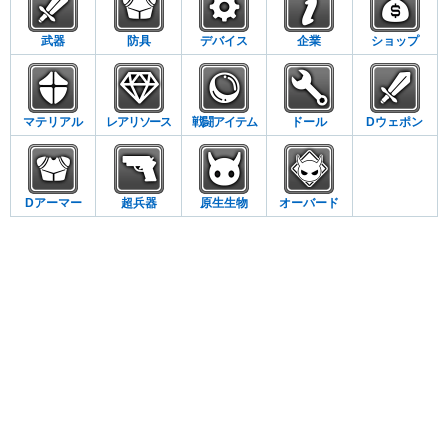
武器
防具
デバイス
企業
ショップ
マテリアル
レアリソース
戦闘アイテム
ドール
Dウェポン
Dアーマー
超兵器
原生生物
オーバード