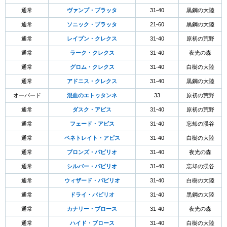
通常
ヴァンプ・ブラッタ
31-40
黒鋼の大陸
通常
ソニック・ブラッタ
21-60
黒鋼の大陸
通常
レイブン・クレクス
31-40
原初の荒野
通常
ラーク・クレクス
31-40
夜光の森
通常
グロム・クレクス
31-40
白樹の大陸
通常
アドニス・クレクス
31-40
黒鋼の大陸
オーバード
混血のエトゥタンネ
33
原初の荒野
通常
ダスク・アピス
31-40
原初の荒野
通常
フェード・アピス
31-40
忘却の渓谷
通常
ペネトレイト・アピス
31-40
白樹の大陸
通常
ブロンズ・パピリオ
31-40
夜光の森
通常
シルバー・パピリオ
31-40
忘却の渓谷
通常
ウィザード・パピリオ
31-40
白樹の大陸
通常
ドライ・パピリオ
31-40
黒鋼の大陸
通常
カナリー・ブロース
31-40
夜光の森
通常
ハイド・ブロース
31-40
白樹の大陸