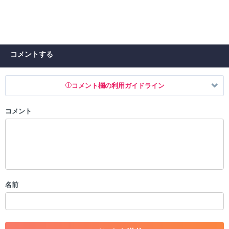
コメントする
コメント欄の利用ガイドライン
コメント
以下の書き込みを禁止とし、場合によってはコメント削除や書き込み制
限を行う可能性がございます。 あらかじめご了承ください。
・公序良俗に反する投稿
・スパムなど、記事内容と関係のない投稿
・誰かになりすます行為
・個人情報の投稿や、他者のプライバシーを侵害する投稿
名前
・一度削除された投稿を再び投稿すること
・外部サイトへの誘導や宣伝
・アカウントの売買など金銭が絡む内容の投稿
・各ゲームのネタバレを含む内容の投稿