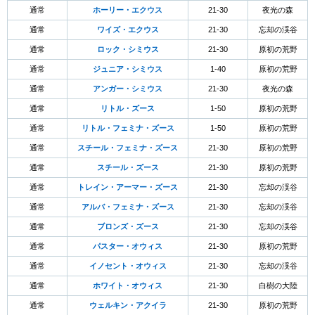
通常
ホーリー・エクウス
21-30
夜光の森
通常
ワイズ・エクウス
21-30
忘却の渓谷
通常
ロック・シミウス
21-30
原初の荒野
通常
ジュニア・シミウス
1-40
原初の荒野
通常
アンガー・シミウス
21-30
夜光の森
通常
リトル・ズース
1-50
原初の荒野
通常
リトル・フェミナ・ズース
1-50
原初の荒野
通常
スチール・フェミナ・ズース
21-30
原初の荒野
通常
スチール・ズース
21-30
原初の荒野
通常
トレイン・アーマー・ズース
21-30
忘却の渓谷
通常
アルバ・フェミナ・ズース
21-30
忘却の渓谷
通常
ブロンズ・ズース
21-30
忘却の渓谷
通常
パスター・オウィス
21-30
原初の荒野
通常
イノセント・オウィス
21-30
忘却の渓谷
通常
ホワイト・オウィス
21-30
白樹の大陸
通常
ウェルキン・アクイラ
21-30
原初の荒野