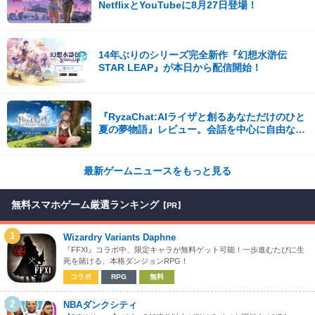
NetflixとYouTubeに8月27日登場！
14年ぶりのシリーズ完全新作『幻想水滸伝
STAR LEAP』が本日から配信開始！
『RyzaChat:AIライザと創るあなただけのひと
夏の夢物語』レビュー。会話を中心に自由な冒
険を進めていくシステムはこれまでにない新鮮
な体験が楽しめる【先行プレイレポート】
最新ゲームニュースをもっと見る
無料スマホゲーム厳選ランキング
【PR】
1
Wizardry Variants Daphne
『FFXI』コラボ中、限定キャラが無料ゲット可能！一歩進むたびに生
死を賭ける、本格ダンジョンRPG！
コラボ
RPG
無料
2
NBAダンクシティ