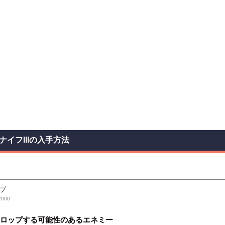
ナイフIIIの入手方法
プ
000
ロップする可能性のあるエネミー