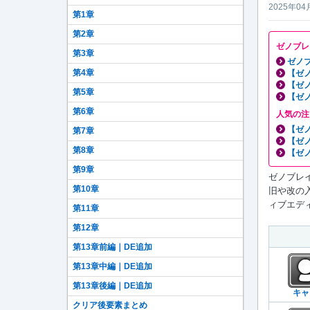
2025年04
第1章
第2章
ゼノブレ
第3章
ゼノブ
第4章
【ゼ
【ゼ
第5章
【ゼ
第6章
人気の注
【ゼ
第7章
【ゼ
第8章
【ゼ
第9章
ゼノブレイ
第10章
旧や改の
ィブエディ
第11章
第12章
第13章前編｜DE追加
第13章中編｜DE追加
第13章後編｜DE追加
キャ
クリア後要素まとめ