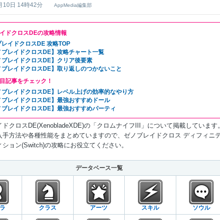
月10日 14時42分
AppMedia編集部
イドクロスDEの攻略情報
レイドクロスDE 攻略TOP
ノブレイドクロスDE】攻略チャート一覧
ノブレイドクロスDE】クリア後要素
ノブレイドクロスDE】取り返しのつかないこと
目記事をチェック！
ノブレイドクロスDE】レベル上げの効率的なやり方
ノブレイドクロスDE】最強おすすめドール
ノブレイドクロスDE】最強おすすめパーティ
ドクロスDE(XenobladeXDE)の「クロムナイフIII」について掲載しています
入手方法や各種性能をまとめていますので、ゼノブレイドクロス ディフィニ
ション(Switch)の攻略にお役立てください。
データベース一覧
ラ
クラス
アーツ
スキル
ソウル