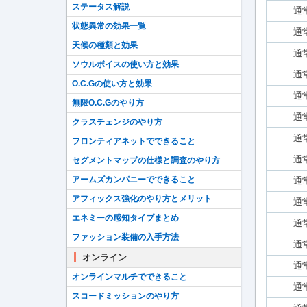
ステータス解説
通
状態異常の効果一覧
通
天候の種類と効果
通
ソウルボイスの使い方と効果
通
O.C.Gの使い方と効果
通
無限O.C.Gのやり方
通
クラスチェンジのやり方
通
フロンティアネットでできること
通
セグメントマップの仕様と調査のやり方
アームズカンパニーでできること
通
アフィックス強化のやり方とメリット
通
エネミーの感知タイプまとめ
通
ファッション装備の入手方法
通
オンライン
通
オンラインマルチでできること
通
スコードミッションのやり方