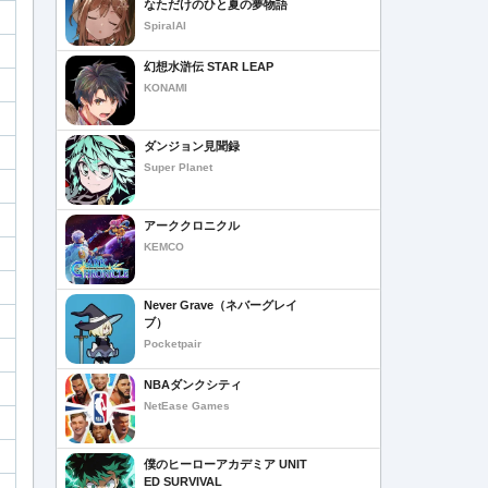
なただけのひと夏の夢物語
SpiralAI
幻想水滸伝 STAR LEAP
KONAMI
ダンジョン見聞録
Super Planet
アーククロニクル
KEMCO
Never Grave（ネバーグレイ
ブ）
Pocketpair
NBAダンクシティ
NetEase Games
僕のヒーローアカデミア UNIT
ED SURVIVAL