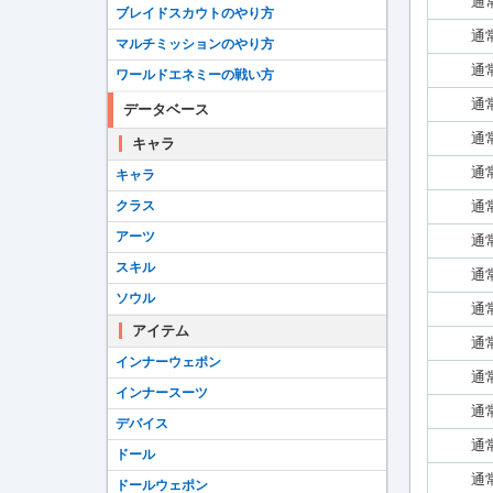
通
ブレイドスカウトのやり方
通
マルチミッションのやり方
通
ワールドエネミーの戦い方
通
データベース
通
キャラ
通
キャラ
クラス
通
アーツ
通
スキル
通
ソウル
通
アイテム
通
インナーウェポン
通
インナースーツ
通
デバイス
通
ドール
通
ドールウェポン