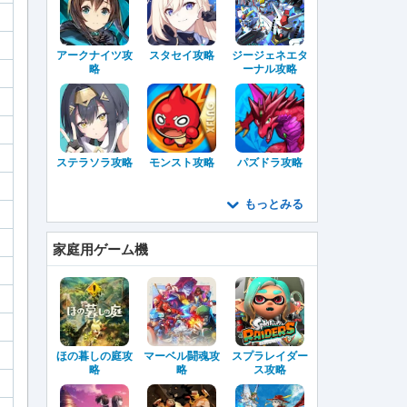
アークナイツ攻
スタセイ攻略
ジージェネエタ
略
ーナル攻略
ステラソラ攻略
モンスト攻略
パズドラ攻略
もっとみる
家庭用ゲーム機
ほの暮しの庭攻
マーベル闘魂攻
スプラレイダー
略
略
ス攻略