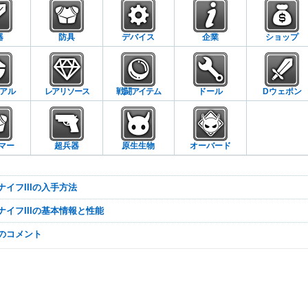
器
防具
デバイス
企業
ショップ
アル
レアリソース
戦闘アイテム
ドール
Dウェポン
マー
超兵器
原生生物
オーバード
ムナイフIIIの入手方法
ムナイフIIIの基本情報と性能
なのコメント