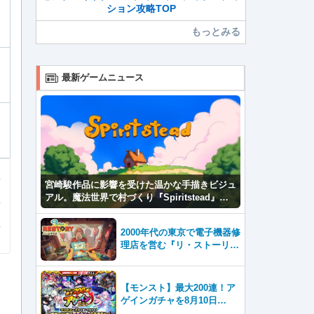
ション攻略TOP
もっとみる
最新ゲームニュース
宮崎駿作品に影響を受けた温かな手描きビジュ
アル。魔法世界で村づくり『Spiritstead』本
日発売
2000年代の東京で電子機器修
理店を営む『リ・ストーリ
ー: 思い出修理屋 (ReStor
y)』本日Steamで配信開始
【モンスト】最大200連！ア
ゲインガチャを8月10日
（月）より開催！