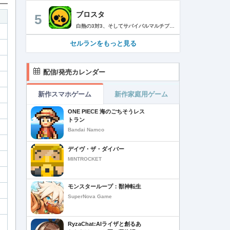
ブロスタ
5
白熱の3対3、そしてサバイバルマルチプレイを楽しめるモバイルゲーム！3分間で展開する様々なゲームモード… 友達と共闘するもよし、一人で戦うもよし。 強力な必殺技や特殊能力を持ったキャラクターを入手して、アップグレードしましょう。ユニークなスキンを集めれば、戦場でひときわ目立つこと間違いなし！ブロスタワールドの不思議なステージで、バトルを繰り広げましょう！ ブロスタは無料でダウンロードおよびプレイが可能ですが、一部のゲーム内アイテムを有料で購入いただくことも可能です（ランダムなアイテムを含む）。ゲーム内アイテムの有料購入を希望しない場合は、デバイスの設定からアプリ内課金を無効にしてください。 様々なゲームモードで戦おう エメラルドハント（3対3）：チームの仲間と共に敵チームに勝利！エメラルドを10個集めたら最後まで守り抜きましょう。倒されるとエメラルドも失います。 バトルロイヤル（ソロ/デュオ）：生き残りをかけたサバイバルモード。キャラクターのパワーアップを集めましょう。デュオまたはソロモードを選んだら、大混乱の戦場で最後まで生き延びた者が勝者となります。そして勝者がすべてを独り占めします！ ブロストライカー（3対3）：ひと味違うゲームモードです！サッカーの腕試しといきましょう。先に2ゴールを決めたチームが勝利します。なおレッドカードはありませんので、激しいバトルにご注意ください。 賞金稼ぎ（3対3）：敵を倒して星を獲得！自分の星も守り抜きましょう。より多くの星を集めたチームの勝利です。 強奪（3対3）：チームの金庫を守りながら、敵チームの金庫の破壊を目指します。ひっそりと前進したら、豪快にお宝までの道を切り拓きましょう！ 特別イベント：期間限定の特別な対人および対CPUゲームモードです。 チャンピオンシップチャレンジ：ブロスタのゲーム内予選に参加して、eスポーツの世界に飛び込みましょう！ キャラクターのアンロックとアップグレード 強力な必殺技や特殊能力を持ったキャラクターを集めて、アップグレードしましょう。キャラクターを強化して、ユニークなスキンを集めましょう。 ブロスタパス クエストやブロスタボックス、エメラルド、ピンズ、そしてブロスタパス限定スキンなど、特典が盛りだくさん！シーズンごとに特典は変わります。 MVPプレイヤーになろう ローカルのランキングを駆け上がり、あなたの強さを証明しましょう！ どんな時も進化しよう 新たなキャラクターやスキン、マップ、特別イベント、ゲームモードを探し求めましょう。 特徴： 3対3のリアルタイム対戦で世界中のプレイヤーとバトル 白熱のモバイル向けサバイバルマルチプレイ 独自の攻撃や必殺技を持った、強力な新キャラクターをアンロック 日々入れ替わるイベントとゲームモード バトルは一人でも、フレンドと一緒でもプレイ可能 グローバルまたはローカルのランキングを駆け上がろう 仲間とクラブを結成したり参加したりして、情報交換しながら共に戦おう スキンをアンロックしてキャラクターをカスタマイズ プレイヤーが作った攻略の難しい新マップ クラッシュ・オブ・クラン、クラッシュ・ロワイヤル、ブーム・ビーチの制作会社がお届けするバトルゲーム！ サポート： サポートが必要な際は、ゲーム内の設定の「ヘルプとサポート」からご連絡いただくか、http://supercell.helpshift.com/a/brawl-stars/をご覧ください。 プライバシーポリシー： http://supercell.com/en/privacy-policy/jp/ サービス利用規約： http://supercell.com/en/terms-of-service/jp/ 保護者の皆さまへ： http://supercell.com/en/parents/jp/
セルランをもっと見る
配信/発売カレンダー
新作スマホゲーム
新作家庭用ゲーム
ONE PIECE 海のごちそうレス
トラン
Bandai Namco
デイヴ・ザ・ダイバー
MINTROCKET
モンスターループ：獣神転生
SuperNova Game
RyzaChat:AIライザと創るあ