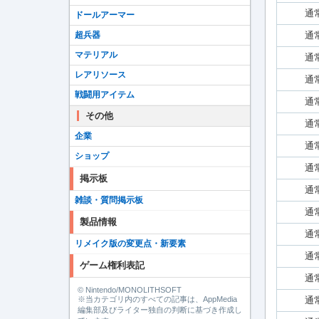
通
ドールアーマー
超兵器
通
マテリアル
通
レアリソース
通
戦闘用アイテム
通
その他
通
企業
通
ショップ
通
掲示板
通
雑談・質問掲示板
通
製品情報
通
リメイク版の変更点・新要素
通
ゲーム権利表記
通
© Nintendo/MONOLITHSOFT
※当カテゴリ内のすべての記事は、AppMedia
通
編集部及びライター独自の判断に基づき作成し