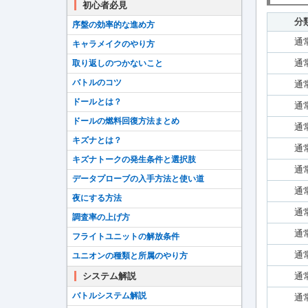
初心者必見
分
序盤の効率的な進め方
通
キャラメイクのやり方
通
取り返しのつかないこと
バトルのコツ
通
ドールとは？
通
ドールの燃料回復方法まとめ
通
キズナとは？
通
キズナトークの発生条件と選択肢
通
データプローブの入手方法と使い道
通
夜にする方法
通
調査率の上げ方
通
フライトユニットの解放条件
通
ユニオンの種類と所属のやり方
システム解説
通
バトルシステム解説
通