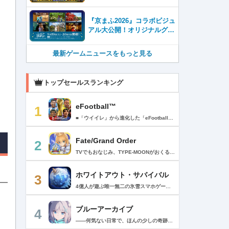
『京まふ2026』コラボビジュ
アル大公開！オリジナルグッ
ズやキャラカフェエリアな
ど、見どころ満載！！
最新ゲームニュースをもっと見る
トップセールスランキング
eFootball™
1
■「ウイイレ」から進化した「eFootball™」 人気サッカーゲーム「ウイニングイレブン」が「eFootball™」とタイトルを変え、大きく進化して生まれ変わりました。「eFootball™」で新しいサッカーゲームを体感しましょう！ ■はじめての方でも安心 ダウンロード後は、実践を交えたステップアップ方式のチュートリアルで直感的に基本操作を覚えることができます！さらに、チュートリアルを全てクリアすると、リオネル メッシがもらえます！！ また、試合の面白さや爽快感を楽しんでいただくためにスマートアシストを実装。 複雑な操作をしなくても、華麗なドリブルやパスで相手をかわして強烈なシュートでゴールを奪うことができます！ 【基本的な遊び方】 ■好きなチームで始めよう 欧州、米州、アジアなど世界各国のクラブやナショナルチームなどお気に入りのチームでスタートできます！ ■選手を獲得しましょう チームを作成したら、選手を獲得しましょう。現役のスーパースターや、歴史に残るレジェンドたちが、あなたのクラブでの活躍を待っています！ ・スペシャル選手リスト 現実の試合で大活躍した選手や、注目リーグの選手、レジェンドなどの特別な選手を獲得できます。 ・スタンダード選手リスト 好きな選手を獲得できます。条件を設定して絞り込むことができます。 ・監督リスト さまざまな戦術や得意な育成タイプを持った監督を獲得できます。 ■試合を楽しもう 獲得した選手でチームを編成したら、いよいよ試合に挑戦！ AIを相手に腕を磨いたり、オンライン対戦でランキングを競ったり、楽しみ方はあなた次第です。 ・対AI戦で腕を磨く 注目リーグのチームやナショナルチームを相手に戦うイベントなど、サッカーシーズンに合わせたさまざまなテーマのイベントが開催されています。 また、10段階にレベル分けされたDivision制の「eFootball™ リーグ」で楽しみながらレベルアップしていくことも可能です！ ・対人戦で実力を試す Division制の全ユーザーとランキングを競う「eFootball™ リーグ」や、毎週開催される様々なイベントで、オンラインでのリアルタイム対戦を楽しむことができます。あなたのドリームチームで、最高峰のDivision 1を目指しましょう！ ・友達と最大3vs3の対戦を楽しむ フレンドマッチ機能を使って、友達と対戦することができます。育て上げたチームの強さを友達に見せつけましょう！ また、最大3vs3の協力対戦も可能。友達とオンラインで集まって対戦を楽しみましょう！ ■選手を育てる 獲得した選手は、選手種別によっては成長させることができます。 試合に出場させたり、ゲーム内アイテムを使用したりして、選手のレベルを上げる事で入手できる「タレントポイント」で、能力パラメータを上昇させましょう。 より自分好みの選手にしたい場合は、手動でポイントを割り振りましょう。 ポイントの割り振りに迷った場合は、[おまかせ]で設定することもできます。 自分だけのお気に入りの選手に育て上げましょう！ 【もっと楽しむ】 ■Live Updateを毎週配信 選手の移籍や、現実の試合での活躍が反映される「Live Update」を搭載。 毎週配信される「Live Update」を参考に、スカッドを編成し試合に挑みましょう。 ■スタジアムをカスタマイズ 試合中のスタジアムに反映されるコレオ・オブジェクトなどのスタジアムパーツをカスタマイズできます。 思い通りのスタジアムにアレンジして、ゲーム体験を彩りましょう！ ※居住国・地域が以下のお客様には、eFootball™ コインによるルートボックス施策をご提供しておりません。 ベルギー、ブラジル(18歳未満) 【最新情報について】 本商品は、新機能やモードの追加、ゲームプレイ・イベントのアップデートを継続的に行っていきます。 最新情報は「eFootball™」公式サイトをご確認ください。 【ダウンロードについて】 本アプリをダウンロードするためには、ストレージに約3.3GBの空き容量が必要となります。 あらかじめ3.3GB以上の容量を空けてからダウンロードを行っていただけますようお願いします。 ダウンロード時はWi-Fi環境で接続することを推奨いたします。 ※アップデートにつきましても同様となります。 【通信環境について】 本アプリはオンラインゲームです。通信可能な環境でお楽しみください。
Fate/Grand Order
2
TVでもおなじみ、TYPE-MOONがおくるFateのRPG！ スマホでも本格的なRPGが楽しめる。 文字数にして500万字超という、圧倒的なボリュームを堪能できるストーリー！ 本編以外にもキャラクターごとにストーリーを用意し、Fateファンも今回はじめてFateの世界を体験される方も十分満足いただける内容となっています。 【あらすじ】 西暦2015年。 地球の未来を観測するカルデアは、2017年以降の人類史が崩壊している事実を確認した。 昨日まで確かに存在していた2115年までの“約束された未来”は、何の前触れもなく突如として消え去ったのだ。 なぜ。どうして。だれが。どうやって。 西暦2004年 日本 ある地方都市。 ここに今まではなかった、「観測できない領域」が現れたと。 カルデアはこれを人類絶滅の原因と仮定し、いまだ実験段階だった第六の実験を決行する事となった。 それは過去への時間旅行。 人間を霊子化させて過去に送りこみ、事象に介入する事で時空の特異点を解明、あるいは破壊する禁断の儀式。 その名を人理守護指令、グランドオーダー。 人類を守るために人類史に立ち向かう、運命と戦うものたちの総称である。 【ゲーム概要】 スマホに最適化された簡単操作のコマンドオーダーバトル！ プレイヤーはマスターとなって英霊たちを操り敵を倒し謎を解明していく。 好みの英霊で戦うか、強い英霊で戦うかバトルスタイルはプレイヤーしだい。 ◆豪華声優陣が続々参加 青木志貴、茜屋日海夏、赤羽根健治、明坂聡美、浅川悠、朝日奈丸佳、阿澄佳奈、阿部彬名、阿部敦、阿部里果、雨宮天、新井里美、井口裕香、井澤詩織、石川界人、石川由依、石谷春貴、伊瀬茉莉也、市ノ瀬加那、伊藤彩沙、伊藤かな恵、伊東健人、伊藤静、伊藤美紀、稲田徹、井上和彦、井上喜久子、井上麻里奈、伊丸岡篤、石見舞菜香、上坂すみれ、植田佳奈、上田麗奈、内田真礼、内田雄馬、内山昂輝、梅原裕一郎、江川央生、江口拓也、江越彬紀、遠藤綾、大久保瑠美、大空直美、大塚明夫、大塚芳忠、大原さやか、大和田仁美、岡本信彦、置鮎龍太郎、小倉唯、小澤亜李、小野賢章、小野大輔、小野友樹、小見川千明、かかずゆみ、柿原徹也、加隈亜衣、笠間淳、加瀬康之、門脇舞以、金元寿子、神尾晋一郎、茅野愛衣、川澄綾子、河西健吾、川野剛稔、神奈延年、鬼頭明里、木村珠莉、木村良平、桐本拓哉、釘宮理恵、久野美咲、黒木ほの香、黒田崇矢、桑原由気、KENN、高野麻里佳、古賀葵、小清水亜美、後藤邑子、小西克幸、小林千晃、小林ゆう、小林裕介、小原好美、小松未可子、子安武人、小山力也、近藤玲奈、斎賀みつき、西前忠久、斉藤壮馬、斎藤千和、坂本真綾、佐倉綾音、櫻井孝宏、佐藤聡美、佐藤利奈、沢城みゆき、下屋則子、島﨑信長、嶋村侑、庄司宇芽香、白石晴香、新垣樽助、真堂圭、末柄里恵、杉田智和、杉山紀彰、鈴木達央、鈴木崚汰、鈴代紗弓、鈴村健一、諏訪彩花、諏訪部順一、関俊彦、関智一、瀬戸麻沙美、芹澤優、仙台エリ、千本木彩花、園崎未恵、大地葉、高乃麗、高野直子、高橋花林、高橋李依、高山みなみ、武内駿輔、竹内良太、武田華、田中敦子、田中美海、田中理恵、谷山紀章、種﨑敦美、種田梨沙、田丸篤志、田村睦心、田村ゆかり、丹下桜、千葉繁、千葉翔也、津田健次郎、紡木吏佐、鶴岡聡、寺崎裕香、寺島拓篤、東山奈央、土岐隼一、飛田展男、戸松遥、豊永利行、鳥海浩輔、中井和哉、中田譲治、長縄まりあ、仲村美沙希、中村悠一、名塚佳織、生天目仁美、浪川大輔、能登麻美子、野中藍、乃村健次、土師孝也、長谷川育美、花江夏樹、花澤香菜、花守ゆみり、早見沙織、原由実、春野杏、潘めぐみ、日岡なつみ、日笠陽子、日野聡、平川大輔、ファイルーズあい、福圓美里、福西勝也、福山潤、藤井隼、藤沼建人、ブリドカットセーラ恵美、古川慎、保志総一朗、星野貴紀、堀内賢雄、堀江由衣、本多真梨子、本多陽子、本渡楓、前野智昭、M・A・O、増田俊樹、Machico、松風雅也、真殿光昭、マフィア梶田、三上哲、三木眞一郎、水樹奈々、水島大宙、水橋かおり、緑川光、水瀬いのり、南央美、峯田茉優、宮野真守、宮本充、村瀬歩、森川智之、森田了介、森永千才、森なな子、諸星すみれ、安井邦彦、山路和弘、山下大輝、山下七海、山寺宏一、山根綺、山野井仁、山村響、悠木碧、ゆかな、遊佐浩二、吉野裕行、佳村はるか、米澤円、若林直美、和氣あず未、和多田美咲（50音順） ◆全体構成・メインシナリオ・シナリオ・総監督 奈須きのこ ◆リードキャラクターデザイナー 武内崇 ◆アートディレクション TYPE-MOON ◆メインシナリオ・シナリオ執筆 東出祐一郎、桜井光 水瀬葉月、星空めてお ◆ゲストライター amphibian、虚淵玄（ニトロプラス）、acpi、ＯＫＳＧ（TYPE-MOON）、経験値、小太刀右京、三田誠、たけのこ星人、橘公司、田中天（株式会社フラッグノーツ）、成田良悟、鋼屋ジン、ひろやまひろし、円居挽、茗荷屋甚六、矢野俊策（株式会社フラッグノーツ）、リヨ（50音順） ◆キャラクターデザイン I-IV、蒼月タカオ（TYPE-MOON）、AKIRA、Azusa、東冬、荒野、Anmi、池澤真、石田あきら、いみぎむる、兔ろうと、羽海野チカ、大森葵、岡崎武士、okojo、およ、加藤いつわ、カワグチタケシ、きばどりリュー、桐原小鳥、ギンカ、倉花千夏、黒星紅白、小梅けいと、近衛乙嗣、小松崎類、こやまひろかず（TYPE-MOON）、西藤浩樹（LASENGLE）、saitom、坂本みねぢ、佐々木少年、サテー、色素、縞うどん（TYPE-MOON）、島田フミカネ、しまどりる、sime、下越（TYPE-MOON）、シャカＰ（LASENGLE）、白浜鴎、しらび、白峰、真じろう、STAR影法師、曽我誠、タイキ、高橋慶太郎、高山箕犀、竹、武中英雄、武梨えり、たけのこ星人、TAKOLEGS、田島昭宇、タスクオーナ、danciao、中央東口、CHOCO、悌太、Dd、天空すふぃあ、DANGERDROP、toi8、トリダモノ、中原、なまにくATK、西出ケンゴロー、nipi、ネコタワワ、NOCO、pako、林けゐ、原田たけひと、春野友矢、ばん！、Bすけ、左、ヒライユキオ、平野稜二、広江礼威、ひろやまひろし、PFALZ、ぶくろて、huke、BLACK（TYPE-MOON）、古海鐘一、BUNBUN、hou、ホトソウカ、本庄雷太、前田浩孝、マシマサキ、また、松竜、Mika Pikazo、緑川美帆、三輪士郎、村山竜大、めろん22、望月けい、元村人、森井しづき、森山大輔、山中虎鉄、YOCO_N（LASENGLE）、余湖裕輝、米山舞、La-na、lack、リヨ、Ryota-H、輪くすさが、redjuice、ReDrop、ろび～な、ワダアルコ、渡れい（50音順） このアプリケーションには、（株）ＣＲＩ・ミドルウェアの「CRIWARE（TM）」が使用されています。
ホワイトアウト・サバイバル
3
4億人が遊ぶ唯一無二の氷雪スマホゲーム！サクッと爽快！みんなで極寒サバイバル ！ 猛吹雪に襲われ、かつての世界は崩壊。人類の文明の灯火は、氷雪の中で今にも消えかかっている…。 生存者達よ、今こそ立ち上がれ！——仲間を率いて希望の灯りをともし、凍てつく大地に新たな拠点を築こう！ さらに新規ユーザー限定でSSR英雄「ジャスミン」が無料で仲間入り！ 彼女と共に氷原の奥地へと踏み込み、吹雪の中に潜む未知の脅威に立ち向かおう！ 【ゲームの特徴】 ◆領地再建！凍土に希望の光を！ 大溶鉱炉に火を灯すことから始めて、積もった雪を溶かして領土を開拓しよう！ 法令を発布して人員を的確に配置すれば、拠点の建設効率がぐんとアップ！ ◆放置で楽々、資源を効率ストック！ ワンタップで英雄を派遣するだけで、見守りは不要！ オフライン中も資源は自動でたっぷり蓄積されて、戻れば報酬が山盛り！極寒サバイバルでも、もう怖くない！ ◆お手軽に始められる氷雪ミニゲーム！ ミニゲームが次々と登場！「穴釣り選手権」でレア生物図鑑を解放し、「除雪隊」で雪山の宝を発見しよう！ スキマ時間でも気軽にプレイできて、雪原ライフは楽しさ満載！ ◆戦略を駆使して、英雄で敵を撃退！ 英雄はレベル共有で育成の手間いらずで、スキルを活かせば様々な難関を攻略可能！ 最強チームを組み上げて、敵を圧倒しよう！ ◆協力プレイで、凍土制覇を目指そう！ 同盟の支援で負傷者の治療や育成もスピードアップ！ 作戦を練って仲間と役割分担すれば戦力倍増！勝利の喜びをみんなで分かち合おう！ さらにたくさんのコンテンツをお届けいたします： ◆オフィシャルサイト: https://whiteoutsurvival.centurygames.com/ja ◆X: https://x.com/WOS_Japan ◆Facebook: https://www.facebook.com/WhiteoutSurvival ◆Discord: https://discord.gg/whiteoutsurvival ◆YouTube: https://www.youtube.com/@WhiteoutSurvivalOfficial_JA ◆TikTok: https://www.tiktok.com/@howasaba.jp
ブルーアーカイブ
4
――何気ない日常で、ほんの少しの奇跡を見つける物語 Yostarが贈る学園×青春×物語RPG『ブルーアーカイブ -Blue Archive-』！ 先生として、個性豊かで魅力的な生徒たちと共に、一風変わった学園都市キヴォトスの 日常を過ごそう！ ■あらすじ ここは学園都市キヴォトス。 数千の学園からなる超巨大学園都市では、日々トラブルが絶えない。 この問題に対応すべく、連邦生徒会長によって連邦捜査部【シャーレ】が設立された。 この物語は【シャーレ】の顧問となる先生とそれに協力する生徒たちと学園都市での日常を 描いた物語である。 ▼可愛いキャラクターが活躍する3Dバトル 大迫力の3Dリアルタイムバトル！ 可愛いキャラクター達が画面いっぱいに所狭しと大活躍。 あなたは先生として、生徒たちを指揮しよう！ ▼個性豊かなキャラクターを彩るハイクオリティの2Dアニメーション 美少女キャラクターたちが綺麗な2Dアニメーションであなたを迎えてくれる！ 仲良くなると特別なアニメーションが見れることもあるぞ！ ▼生徒たちと絆を深めて彼女たちと特別な日常を過ごそう！ 一緒にいる時間が長ければ長いほど、彼女たちはあなたとの絆は深まっていく。 そんな彼女たちとの日々が、きっとあなたの日常を特別なものに！ ▼公式Twitter https://twitter.com/Blue_ArchiveJP ▼公式サイト https://bluearchive.jp/ (C)Yostar, Inc.