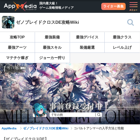
国内最大級！
ライター募集
ゲーム攻略情報メディア
ゼノブレイドクロスDE攻略Wiki
攻略TOP
最強装備
最強デバイス
最強クラス
最強アーツ
最強スキル
装備厳選
レベル上げ
マテチケ稼ぎ
ジョーカー狩り
AppMedia
ゼノブレイドクロスDE攻略Wiki
コバルトアシマーの入手方法と性能
【ゼノブレイドクロスDE】