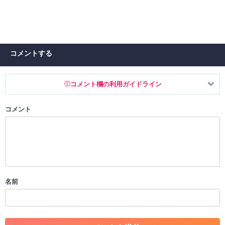
コメントする
コメント欄の利用ガイドライン
コメント
以下の書き込みを禁止とし、場合によってはコメント削除や書き込み制
限を行う可能性がございます。 あらかじめご了承ください。
・公序良俗に反する投稿
・スパムなど、記事内容と関係のない投稿
・誰かになりすます行為
・個人情報の投稿や、他者のプライバシーを侵害する投稿
名前
・一度削除された投稿を再び投稿すること
・外部サイトへの誘導や宣伝
・アカウントの売買など金銭が絡む内容の投稿
・各ゲームのネタバレを含む内容の投稿