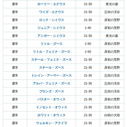
通常
ホーリー・エクウス
21-30
夜光の森
通常
ワイズ・エクウス
21-30
忘却の渓谷
通常
ロック・シミウス
21-30
原初の荒野
通常
ジュニア・シミウス
1-40
原初の荒野
通常
アンガー・シミウス
21-30
夜光の森
通常
リトル・ズース
1-50
原初の荒野
通常
リトル・フェミナ・ズース
1-50
原初の荒野
通常
スチール・フェミナ・ズース
21-30
原初の荒野
通常
スチール・ズース
21-30
原初の荒野
通常
トレイン・アーマー・ズース
21-30
忘却の渓谷
通常
アルバ・フェミナ・ズース
21-30
忘却の渓谷
通常
ブロンズ・ズース
21-30
忘却の渓谷
通常
パスター・オウィス
21-30
原初の荒野
通常
イノセント・オウィス
21-30
忘却の渓谷
通常
ホワイト・オウィス
21-30
白樹の大陸
通常
ウェルキン・アクイラ
21-30
原初の荒野