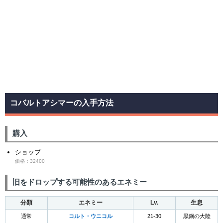
コバルトアシマーの入手方法
購入
ショップ
価格：32400
旧をドロップする可能性のあるエネミー
分類
エネミー
Lv.
生息
通常
コルト・ウニコル
21-30
黒鋼の大陸