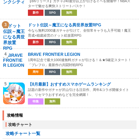
【8/6リリース】ガチャ240連分以上が引けるイベを開催中！NBAス
ターで魅せる爽快ストリートバスケ！
新作
SPG
無料
3
ドット伝説～魔王になる異世界放置RPG
今なら無料2000連ガチャが引けて、全恒常キャラも入手可能！魔王
育成×箱庭経営のドット絵放置RPG
新作
RPG
無料
4
BRAVE FRONTIER LEGION
1周年記念で最大1000連無料ガチャが引ける！＆★5確定スタート！
「ブレフロ」最新作の共闘対戦RPG
周年
RPG
無料
5
【8月最新】おすすめスマホゲームランキング
話題の新作やガチャが沢山引ける注目作、周年&コラボ開催タイト
ル、リセマラおすすめなどを完全網羅！
特集
無料
攻略情報
攻略チャート
攻略チャート一覧