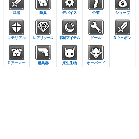
武器
防具
デバイス
企業
ショップ
マテリアル
レアリソース
戦闘アイテム
ドール
Dウェポン
Dアーマー
超兵器
原生生物
オーバード