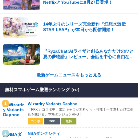
NetflixとYouTubeに8月27日登場！
14年ぶりのシリーズ完全新作『幻想水滸伝
STAR LEAP』が本日から配信開始！
『RyzaChat:AIライザと創るあなただけのひと
夏の夢物語』レビュー。会話を中心に自由な冒
険を進めていくシステムはこれまでにない新鮮
な体験が楽しめる【先行プレイレポート】
最新ゲームニュースをもっと見る
無料スマホゲーム厳選ランキング
【PR】
1
Wizardry Variants Daphne
『FFXI』コラボ中、限定キャラが無料ゲット可能！一歩進むたびに生
死を賭ける、本格ダンジョンRPG！
コラボ
RPG
無料
2
NBAダンクシティ