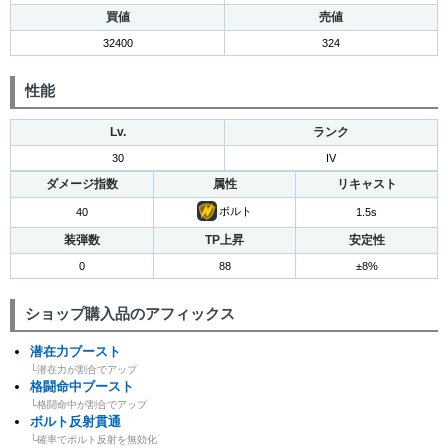
買値
売値
32400
324
性能
Lv.
ランク
30
IV
ダメージ指数
属性
リキャスト
ボルト
40
1.5s
装弾数
TP上昇
安定性
0
88
±8%
ショップ購入品のアフィックス
潜在力ブースト
└潜在力が割合でアップ
格闘命中ブースト
└格闘命中が割合でアップ
ボルト反射貫通
└確率でボルト反射を無効化