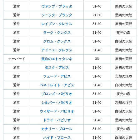
通常
ヴァンプ・ブラッタ
31-40
黒鋼の大陸
通常
ソニック・ブラッタ
21-60
黒鋼の大陸
通常
レイブン・クレクス
31-40
原初の荒野
通常
ラーク・クレクス
31-40
夜光の森
通常
グロム・クレクス
31-40
白樹の大陸
通常
アドニス・クレクス
31-40
黒鋼の大陸
オーバード
混血のエトゥタンネ
33
原初の荒野
通常
ダスク・アピス
31-40
原初の荒野
通常
フェード・アピス
31-40
忘却の渓谷
通常
ペネトレイト・アピス
31-40
白樹の大陸
通常
ブロンズ・パピリオ
31-40
夜光の森
通常
シルバー・パピリオ
31-40
忘却の渓谷
通常
ウィザード・パピリオ
31-40
白樹の大陸
通常
ドライ・パピリオ
31-40
黒鋼の大陸
通常
カナリー・ブロース
31-40
夜光の森
通常
ハイド・ブロース
31-40
白樹の大陸