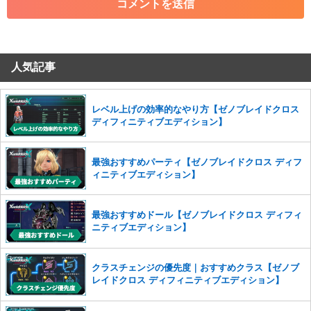
・その他、管理者が不適切と判断した投稿
コメントの削除につきましては下記フォームより申請をいた
だけますでしょうか。
人気記事
コメントの削除を申請する
※投稿内容を確認後、順次対応さ
せていただきます。ご了承ください。
※一度削除したコメントは復元ができませんのでご注意くだ
レベル上げの効率的なやり方【ゼノブレイドクロス
さい。
ディフィニティブエディション】
また、過度な利用規約の違反や、弊社に損害の及ぶ内容の書き込みがあ
った場合は、法的措置をとらせていただく場合もございますので、あら
最強おすすめパーティ【ゼノブレイドクロス ディフ
かじめご理解くださいませ。
ィニティブエディション】
最強おすすめドール【ゼノブレイドクロス ディフィ
ニティブエディション】
クラスチェンジの優先度｜おすすめクラス【ゼノブ
レイドクロス ディフィニティブエディション】