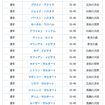
通常
ブラスト・アクイラ
31-40
忘却の渓谷
通常
ジェイド・ハスタラ
31-40
白樹の大陸
通常
バースト・ハスタラ
31-40
黒鋼の大陸
通常
モータル・ウスペル
31-40
原初の荒野
通常
クワイエト・トンドム
31-40
白樹の大陸
通常
マッシュ・ルトル
31-40
夜光の森
通常
マリシアス・メピテス
31-40
夜光の森
通常
サグ・メピテス
31-40
白樹の大陸
通常
ラフィアン・メピテス
31-40
黒鋼の大陸
通常
カナリー・サルタート
31-40
原初の荒野
通常
シトリン・サルタート
31-40
原初の荒野
通常
マギトリー・サルタート
31-40
忘却の渓谷
通常
ソロウ・サルタート
31-40
忘却の渓谷
通常
ストレンジ・サルタート
31-40
黒鋼の大陸
通常
ディム・サルタート
31-40
黒鋼の大陸
通常
ルーザー・サルタート
31-40
黒鋼の大陸