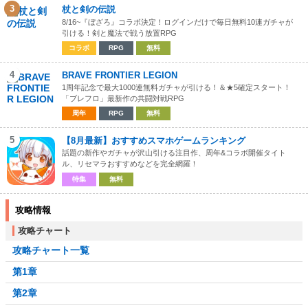
3
杖と剣の伝説
8/16~『ぼざろ』コラボ決定！ログインだけで毎日無料10連ガチャが
引ける！剣と魔法で戦う放置RPG
コラボ
RPG
無料
4
BRAVE FRONTIER LEGION
1周年記念で最大1000連無料ガチャが引ける！＆★5確定スタート！
「ブレフロ」最新作の共闘対戦RPG
周年
RPG
無料
5
【8月最新】おすすめスマホゲームランキング
話題の新作やガチャが沢山引ける注目作、周年&コラボ開催タイト
ル、リセマラおすすめなどを完全網羅！
特集
無料
攻略情報
攻略チャート
攻略チャート一覧
第1章
第2章