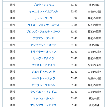
通常
ブロウ・シミウス
31-40
夜光の森
通常
キャニオン・イムプレカ
31-40
白樹の大陸
通常
リトル・ズース
1-50
原初の荒野
通常
リトル・フェミナ・ズース
1-50
原初の荒野
通常
ブロンズ・フェミナ・ズース
31-40
原初の荒野
通常
アダマン・ズース
31-40
原初の荒野
通常
アンブッシュ・ズース
31-40
夜光の森
通常
トラベラー・オウィス
31-40
白樹の大陸
通常
リーヴ・アクイラ
31-40
原初の荒野
通常
ブラスト・アクイラ
31-40
忘却の渓谷
通常
ジェイド・ハスタラ
31-40
白樹の大陸
通常
バースト・ハスタラ
31-40
黒鋼の大陸
通常
モータル・ウスペル
31-40
原初の荒野
通常
クワイエト・トンドム
31-40
白樹の大陸
通常
マッシュ・ルトル
31-40
夜光の森
通常
マリシアス・メピテス
31-40
夜光の森