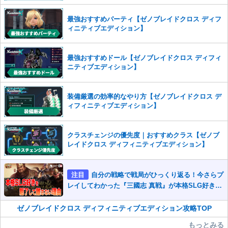
また、過度な利用規約の違反や、弊社に損害の及ぶ内容の書き込みがあ
った場合は、法的措置をとらせていただく場合もございますので、あら
最強おすすめパーティ【ゼノブレイドクロス ディフ
かじめご理解くださいませ。
ィニティブエディション】
最強おすすめドール【ゼノブレイドクロス ディフィ
ニティブエディション】
装備厳選の効率的なやり方【ゼノブレイドクロス デ
ィフィニティブエディション】
クラスチェンジの優先度｜おすすめクラス【ゼノブ
レイドクロス ディフィニティブエディション】
注目
自分の戦略で戦局がひっくり返る！今さらプ
レイしてわかった『三國志 真戦』が本格SLG好きを
魅了して離さないワケ
ゼノブレイドクロス ディフィニティブエディション攻略TOP
もっとみる