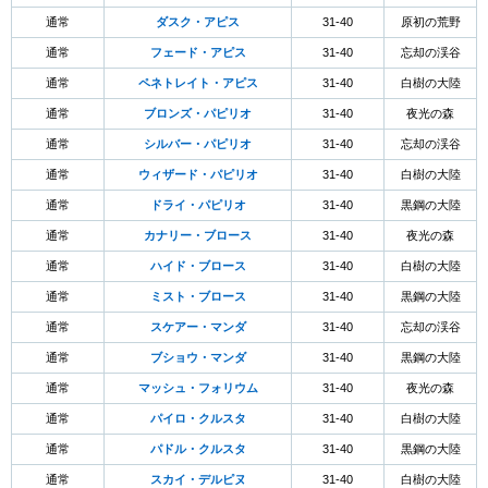
通常
ダスク・アピス
31-40
原初の荒野
通常
フェード・アピス
31-40
忘却の渓谷
通常
ペネトレイト・アピス
31-40
白樹の大陸
通常
ブロンズ・パピリオ
31-40
夜光の森
通常
シルバー・パピリオ
31-40
忘却の渓谷
通常
ウィザード・パピリオ
31-40
白樹の大陸
通常
ドライ・パピリオ
31-40
黒鋼の大陸
通常
カナリー・ブロース
31-40
夜光の森
通常
ハイド・ブロース
31-40
白樹の大陸
通常
ミスト・ブロース
31-40
黒鋼の大陸
通常
スケアー・マンダ
31-40
忘却の渓谷
通常
ブショウ・マンダ
31-40
黒鋼の大陸
通常
マッシュ・フォリウム
31-40
夜光の森
通常
パイロ・クルスタ
31-40
白樹の大陸
通常
パドル・クルスタ
31-40
黒鋼の大陸
通常
スカイ・デルピヌ
31-40
白樹の大陸