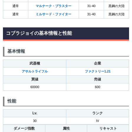
通常
マルナーク・ブラスター
31-40
黒鋼の大陸
通常
ミルサード・ファイター
31-40
黒鋼の大陸
コブラジョイの基本情報と性能
基本情報
武器種
企業
アサルトライフル
ファクトリー1.21
買値
売値
60000
600
性能
Lv.
ランク
30
IV
ダメージ指数
属性
リキャスト