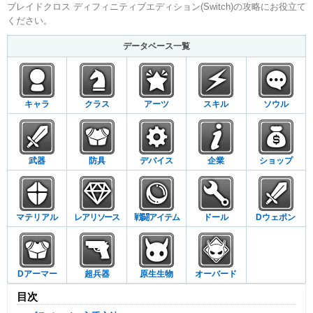
ブレイドクロス ディフィニティブエディション(Switch)の攻略にお役立て
ください。
データベース一覧
キャラ
クラス
アーツ
スキル
ソウル
武器
防具
デバイス
企業
ショップ
マテリアル
レアリソース
戦闘アイテム
ドール
Dウェポン
Dアーマー
超兵器
原生生物
オーバード
目次