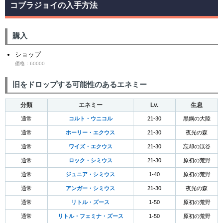
コブラジョイの入手方法
購入
ショップ
価格：60000
旧をドロップする可能性のあるエネミー
分類
エネミー
Lv.
生息
通常
コルト・ウニコル
21-30
黒鋼の大陸
通常
ホーリー・エクウス
21-30
夜光の森
通常
ワイズ・エクウス
21-30
忘却の渓谷
通常
ロック・シミウス
21-30
原初の荒野
通常
ジュニア・シミウス
1-40
原初の荒野
通常
アンガー・シミウス
21-30
夜光の森
通常
リトル・ズース
1-50
原初の荒野
通常
リトル・フェミナ・ズース
1-50
原初の荒野