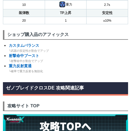
重力
10
2.7s
装弾数
TP上昇
安定性
20
1
±10%
ショップ購入品のアフィックス
カスタムバランス
└武器の安定性が割合でアップ
射撃命中ブースト
└射撃命中が割合でアップ
重力反射貫通
└確率で重力反射を無効化
ゼノブレイドクロスDE 攻略関連記事
攻略サイト TOP