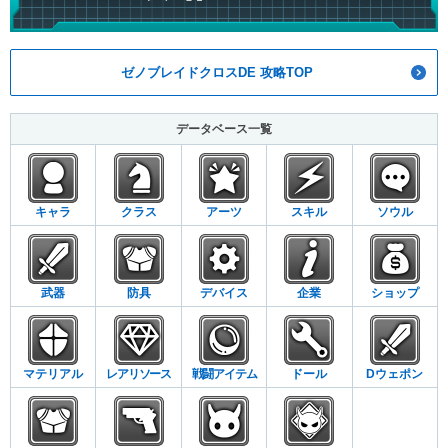
ゼノブレイドクロスDE 攻略TOP
データベース一覧
キャラ
クラス
アーツ
スキル
ソウル
武器
防具
デバイス
企業
ショップ
マテリアル
レアリソース
戦闘アイテム
ドール
Dウェポン