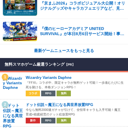
『京まふ2026』コラボビジュアル大公開！オリ
ジナルグッズやキャラカフェエリアなど、見ど
ころ満載！！
『僕のヒーローアカデミア UNITED
SURVIVAL』が本日8月6日サービス開始！事前
登録者数100万を突破！
最新ゲームニュースをもっと見る
無料スマホゲーム厳選ランキング
【PR】
1
Wizardry Variants Daphne
『FFXI』コラボ中、限定キャラが無料ゲット可能！一歩進むたびに生
死を賭ける、本格ダンジョンRPG！
コラボ
RPG
無料
2
ドット伝説～魔王になる異世界放置RPG
今なら無料2000連ガチャが引けて、全恒常キャラも入手可能！魔王
育成×箱庭経営のドット絵放置RPG
新作
RPG
無料