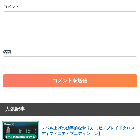
コメント
以下の書き込みを禁止とし、場合によってはコメント削除や書き込み制
限を行う可能性がございます。 あらかじめご了承ください。
・公序良俗に反する投稿
・スパムなど、記事内容と関係のない投稿
・誰かになりすます行為
・個人情報の投稿や、他者のプライバシーを侵害する投稿
名前
・一度削除された投稿を再び投稿すること
・外部サイトへの誘導や宣伝
・アカウントの売買など金銭が絡む内容の投稿
・各ゲームのネタバレを含む内容の投稿
・その他、管理者が不適切と判断した投稿
コメントの削除につきましては下記フォームより申請をいた
だけますでしょうか。
人気記事
コメントの削除を申請する
※投稿内容を確認後、順次対応さ
せていただきます。ご了承ください。
※一度削除したコメントは復元ができませんのでご注意くだ
レベル上げの効率的なやり方【ゼノブレイドクロス
さい。
ディフィニティブエディション】