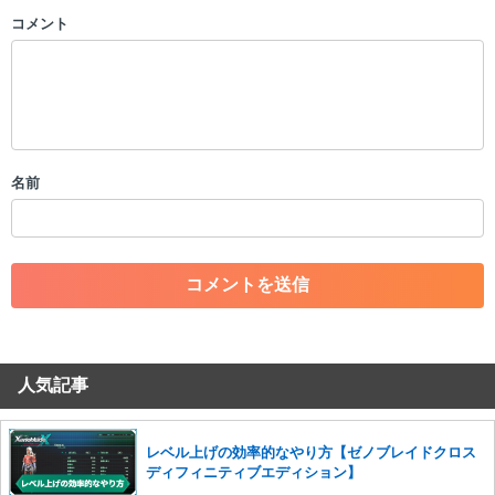
コメント
以下の書き込みを禁止とし、場合によってはコメント削除や書き込み制
限を行う可能性がございます。 あらかじめご了承ください。
・公序良俗に反する投稿
・スパムなど、記事内容と関係のない投稿
・誰かになりすます行為
・個人情報の投稿や、他者のプライバシーを侵害する投稿
名前
・一度削除された投稿を再び投稿すること
・外部サイトへの誘導や宣伝
・アカウントの売買など金銭が絡む内容の投稿
・各ゲームのネタバレを含む内容の投稿
・その他、管理者が不適切と判断した投稿
コメントの削除につきましては下記フォームより申請をいた
だけますでしょうか。
人気記事
コメントの削除を申請する
※投稿内容を確認後、順次対応さ
せていただきます。ご了承ください。
※一度削除したコメントは復元ができませんのでご注意くだ
レベル上げの効率的なやり方【ゼノブレイドクロス
さい。
ディフィニティブエディション】