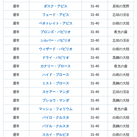
通常
ダスク・アピス
31-40
原初の荒野
通常
フェード・アピス
31-40
忘却の渓谷
通常
ペネトレイト・アピス
31-40
白樹の大陸
通常
ブロンズ・パピリオ
31-40
夜光の森
通常
シルバー・パピリオ
31-40
忘却の渓谷
通常
ウィザード・パピリオ
31-40
白樹の大陸
通常
ドライ・パピリオ
31-40
黒鋼の大陸
通常
カナリー・ブロース
31-40
夜光の森
通常
ハイド・ブロース
31-40
白樹の大陸
通常
ミスト・ブロース
31-40
黒鋼の大陸
通常
スケアー・マンダ
31-40
忘却の渓谷
通常
ブショウ・マンダ
31-40
黒鋼の大陸
通常
マッシュ・フォリウム
31-40
夜光の森
通常
パイロ・クルスタ
31-40
白樹の大陸
通常
パドル・クルスタ
31-40
黒鋼の大陸
通常
スカイ・デルピヌ
31-40
白樹の大陸