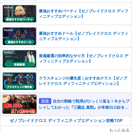
また、過度な利用規約の違反や、弊社に損害の及ぶ内容の書き込みがあ
った場合は、法的措置をとらせていただく場合もございますので、あら
最強おすすめパーティ【ゼノブレイドクロス ディフ
かじめご理解くださいませ。
ィニティブエディション】
最強おすすめドール【ゼノブレイドクロス ディフィ
ニティブエディション】
装備厳選の効率的なやり方【ゼノブレイドクロス デ
ィフィニティブエディション】
クラスチェンジの優先度｜おすすめクラス【ゼノブ
レイドクロス ディフィニティブエディション】
注目
自分の戦略で戦局がひっくり返る！今さらプ
レイしてわかった『三國志 真戦』が本格SLG好きを
魅了して離さないワケ
ゼノブレイドクロス ディフィニティブエディション攻略TOP
もっとみる