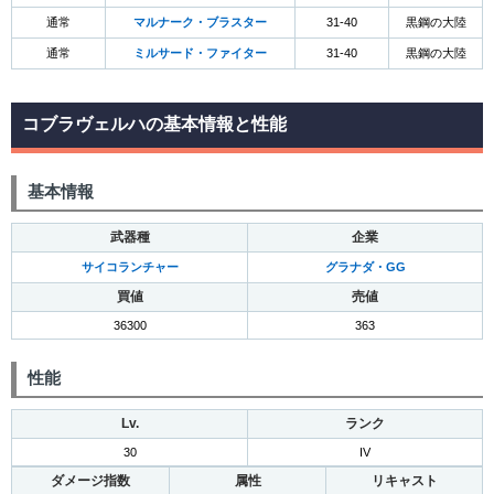
通常
マルナーク・ブラスター
31-40
黒鋼の大陸
通常
ミルサード・ファイター
31-40
黒鋼の大陸
コブラヴェルハの基本情報と性能
基本情報
武器種
企業
サイコランチャー
グラナダ・GG
買値
売値
36300
363
性能
Lv.
ランク
30
IV
ダメージ指数
属性
リキャスト