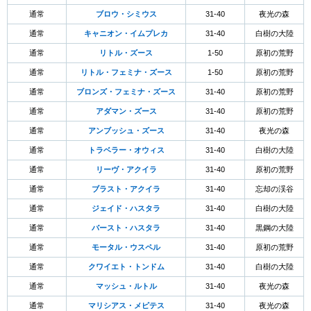
通常
ブロウ・シミウス
31-40
夜光の森
通常
キャニオン・イムプレカ
31-40
白樹の大陸
通常
リトル・ズース
1-50
原初の荒野
通常
リトル・フェミナ・ズース
1-50
原初の荒野
通常
ブロンズ・フェミナ・ズース
31-40
原初の荒野
通常
アダマン・ズース
31-40
原初の荒野
通常
アンブッシュ・ズース
31-40
夜光の森
通常
トラベラー・オウィス
31-40
白樹の大陸
通常
リーヴ・アクイラ
31-40
原初の荒野
通常
ブラスト・アクイラ
31-40
忘却の渓谷
通常
ジェイド・ハスタラ
31-40
白樹の大陸
通常
バースト・ハスタラ
31-40
黒鋼の大陸
通常
モータル・ウスペル
31-40
原初の荒野
通常
クワイエト・トンドム
31-40
白樹の大陸
通常
マッシュ・ルトル
31-40
夜光の森
通常
マリシアス・メピテス
31-40
夜光の森