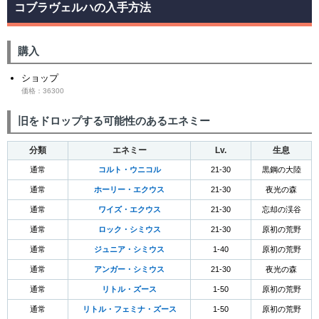
コブラヴェルハの入手方法
購入
ショップ
価格：36300
旧をドロップする可能性のあるエネミー
分類
エネミー
Lv.
生息
通常
コルト・ウニコル
21-30
黒鋼の大陸
通常
ホーリー・エクウス
21-30
夜光の森
通常
ワイズ・エクウス
21-30
忘却の渓谷
通常
ロック・シミウス
21-30
原初の荒野
通常
ジュニア・シミウス
1-40
原初の荒野
通常
アンガー・シミウス
21-30
夜光の森
通常
リトル・ズース
1-50
原初の荒野
通常
リトル・フェミナ・ズース
1-50
原初の荒野