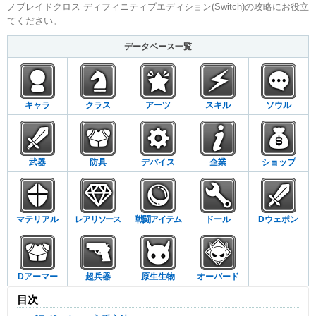
ノブレイドクロス ディフィニティブエディション(Switch)の攻略にお役立
てください。
データベース一覧
キャラ
クラス
アーツ
スキル
ソウル
武器
防具
デバイス
企業
ショップ
マテリアル
レアリソース
戦闘アイテム
ドール
Dウェポン
Dアーマー
超兵器
原生生物
オーバード
目次