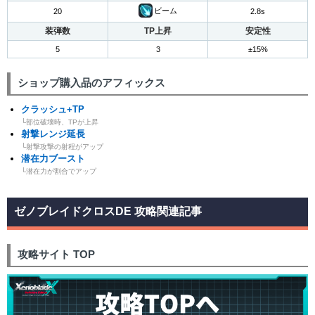
ビーム
20
2.8s
装弾数
TP上昇
安定性
5
3
±15%
ショップ購入品のアフィックス
クラッシュ+TP
└部位破壊時、TPが上昇
射撃レンジ延長
└射撃攻撃の射程がアップ
潜在力ブースト
└潜在力が割合でアップ
ゼノブレイドクロスDE 攻略関連記事
攻略サイト TOP