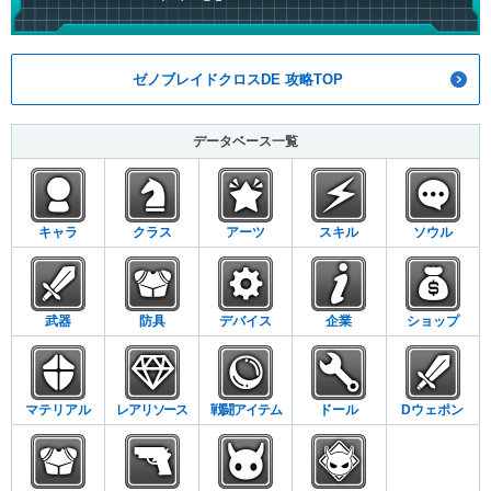
ゼノブレイドクロスDE 攻略TOP
データベース一覧
キャラ
クラス
アーツ
スキル
ソウル
武器
防具
デバイス
企業
ショップ
マテリアル
レアリソース
戦闘アイテム
ドール
Dウェポン