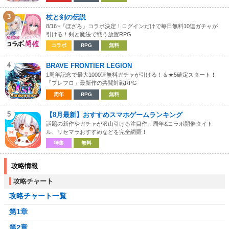
3
杖と剣の伝説
8/16~『ぼざろ』コラボ決定！ログインだけで毎日無料10連ガチャが
引ける！剣と魔法で戦う放置RPG
コラボ
RPG
無料
4
BRAVE FRONTIER LEGION
1周年記念で最大1000連無料ガチャが引ける！＆★5確定スタート！
「ブレフロ」最新作の共闘対戦RPG
周年
RPG
無料
5
【8月最新】おすすめスマホゲームランキング
話題の新作やガチャが沢山引ける注目作、周年&コラボ開催タイト
ル、リセマラおすすめなどを完全網羅！
特集
無料
攻略情報
攻略チャート
攻略チャート一覧
第1章
第2章