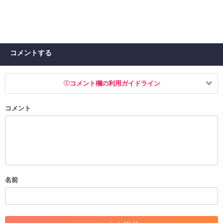
コメントする
コメント欄の利用ガイドライン
コメント
以下の書き込みを禁止とし、場合によってはコメント削除や書き込み制
限を行う可能性がございます。 あらかじめご了承ください。
・公序良俗に反する投稿
・スパムなど、記事内容と関係のない投稿
・誰かになりすます行為
・個人情報の投稿や、他者のプライバシーを侵害する投稿
名前
・一度削除された投稿を再び投稿すること
・外部サイトへの誘導や宣伝
・アカウントの売買など金銭が絡む内容の投稿
・各ゲームのネタバレを含む内容の投稿