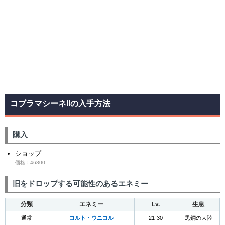
コブラマシーネIIの入手方法
購入
ショップ
価格：46800
旧をドロップする可能性のあるエネミー
分類
エネミー
Lv.
生息
通常
コルト・ウニコル
21-30
黒鋼の大陸