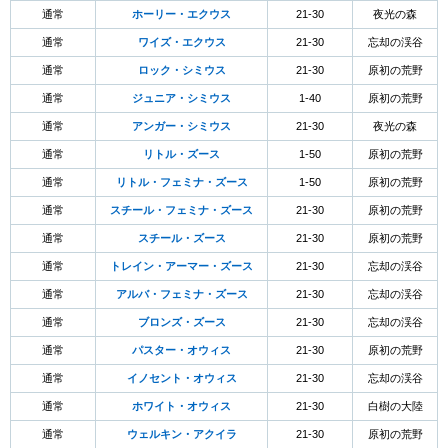
通常
ホーリー・エクウス
21-30
夜光の森
通常
ワイズ・エクウス
21-30
忘却の渓谷
通常
ロック・シミウス
21-30
原初の荒野
通常
ジュニア・シミウス
1-40
原初の荒野
通常
アンガー・シミウス
21-30
夜光の森
通常
リトル・ズース
1-50
原初の荒野
通常
リトル・フェミナ・ズース
1-50
原初の荒野
通常
スチール・フェミナ・ズース
21-30
原初の荒野
通常
スチール・ズース
21-30
原初の荒野
通常
トレイン・アーマー・ズース
21-30
忘却の渓谷
通常
アルバ・フェミナ・ズース
21-30
忘却の渓谷
通常
ブロンズ・ズース
21-30
忘却の渓谷
通常
パスター・オウィス
21-30
原初の荒野
通常
イノセント・オウィス
21-30
忘却の渓谷
通常
ホワイト・オウィス
21-30
白樹の大陸
通常
ウェルキン・アクイラ
21-30
原初の荒野