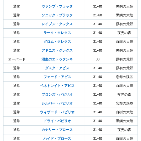
通常
ヴァンプ・ブラッタ
31-40
黒鋼の大陸
通常
ソニック・ブラッタ
21-60
黒鋼の大陸
通常
レイブン・クレクス
31-40
原初の荒野
通常
ラーク・クレクス
31-40
夜光の森
通常
グロム・クレクス
31-40
白樹の大陸
通常
アドニス・クレクス
31-40
黒鋼の大陸
オーバード
混血のエトゥタンネ
33
原初の荒野
通常
ダスク・アピス
31-40
原初の荒野
通常
フェード・アピス
31-40
忘却の渓谷
通常
ペネトレイト・アピス
31-40
白樹の大陸
通常
ブロンズ・パピリオ
31-40
夜光の森
通常
シルバー・パピリオ
31-40
忘却の渓谷
通常
ウィザード・パピリオ
31-40
白樹の大陸
通常
ドライ・パピリオ
31-40
黒鋼の大陸
通常
カナリー・ブロース
31-40
夜光の森
通常
ハイド・ブロース
31-40
白樹の大陸