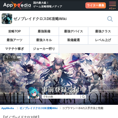
国内最大級！
ライター募集
ゲーム攻略情報メディア
ゼノブレイドクロスDE攻略Wiki
攻略TOP
最強装備
最強デバイス
最強クラス
最強アーツ
最強スキル
装備厳選
レベル上げ
マテチケ稼ぎ
ジョーカー狩り
AppMedia
ゼノブレイドクロスDE攻略Wiki
コブラマシーネIIの入手方法と性能
【ゼノブレイドクロスDE】