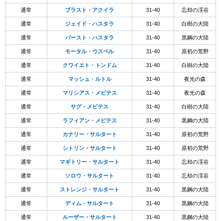
通常
ブラスト・アクイラ
31-40
忘却の渓谷
通常
ジェイド・ハスタラ
31-40
白樹の大陸
通常
バースト・ハスタラ
31-40
黒鋼の大陸
通常
モータル・ウスペル
31-40
原初の荒野
通常
クワイエト・トンドム
31-40
白樹の大陸
通常
マッシュ・ルトル
31-40
夜光の森
通常
マリシアス・メピテス
31-40
夜光の森
通常
サグ・メピテス
31-40
白樹の大陸
通常
ラフィアン・メピテス
31-40
黒鋼の大陸
通常
カナリー・サルタート
31-40
原初の荒野
通常
シトリン・サルタート
31-40
原初の荒野
通常
マギトリー・サルタート
31-40
忘却の渓谷
通常
ソロウ・サルタート
31-40
忘却の渓谷
通常
ストレンジ・サルタート
31-40
黒鋼の大陸
通常
ディム・サルタート
31-40
黒鋼の大陸
通常
ルーザー・サルタート
31-40
黒鋼の大陸