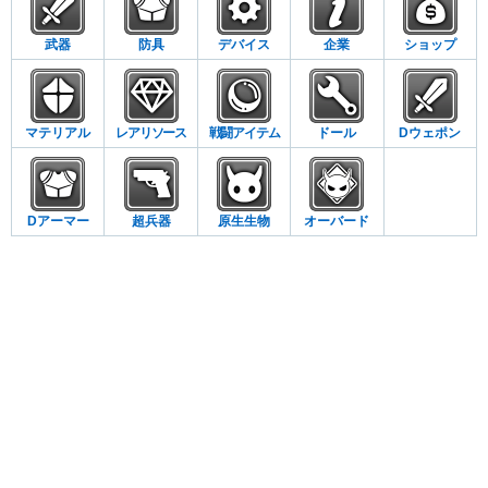
武器
防具
デバイス
企業
ショップ
マテリアル
レアリソース
戦闘アイテム
ドール
Dウェポン
Dアーマー
超兵器
原生生物
オーバード