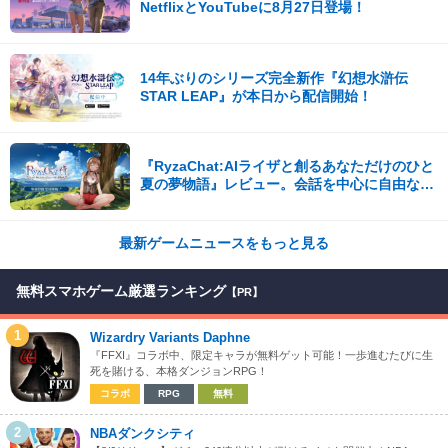
NetflixとYouTubeに8月27日登場！
14年ぶりのシリーズ完全新作『幻想水滸伝
STAR LEAP』が本日から配信開始！
『RyzaChat:AIライザと創るあなただけのひと
夏の夢物語』レビュー。会話を中心に自由な冒
険を進めていくシステムはこれまでにない新鮮
な体験が楽しめる【先行プレイレポート】
最新ゲームニュースをもっと見る
無料スマホゲーム厳選ランキング
【PR】
1
Wizardry Variants Daphne
『FFXI』コラボ中、限定キャラが無料ゲット可能！一歩進むたびに生
死を賭ける、本格ダンジョンRPG！
コラボ
RPG
無料
2
NBAダンクシティ