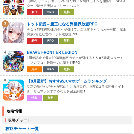
【8/6リリース】ガチャ240連分以上が引けるイベを開催中！NBAス
ターで魅せる爽快ストリートバスケ！
新作
SPG
無料
3
ドット伝説～魔王になる異世界放置RPG
今なら無料2000連ガチャが引けて、全恒常キャラも入手可能！魔王
育成×箱庭経営のドット絵放置RPG
新作
RPG
無料
4
BRAVE FRONTIER LEGION
1周年記念で最大1000連無料ガチャが引ける！＆★5確定スタート！
「ブレフロ」最新作の共闘対戦RPG
周年
RPG
無料
5
【8月最新】おすすめスマホゲームランキング
話題の新作やガチャが沢山引ける注目作、周年&コラボ開催タイト
ル、リセマラおすすめなどを完全網羅！
特集
無料
攻略情報
攻略チャート
攻略チャート一覧