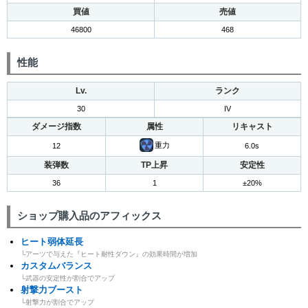
買値
売値
46800
468
性能
Lv.
ランク
30
IV
ダメージ指数
属性
リキャスト
重力
12
6.0s
装弾数
TP上昇
安定性
36
1
±20%
ショップ購入品のアフィックス
ヒート弱体延長
└アーツで与えた『ヒート耐性ダウン』の効果時間が増加
カスタムバランス
└武器の安定性が割合でアップ
射撃力ブースト
└射撃力が割合でアップ