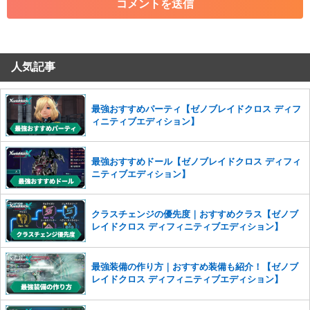
・その他、管理者が不適切と判断した投稿
コメントの削除につきましては下記フォームより申請をいた
だけますでしょうか。
人気記事
コメントの削除を申請する
※投稿内容を確認後、順次対応さ
せていただきます。ご了承ください。
※一度削除したコメントは復元ができませんのでご注意くだ
最強おすすめパーティ【ゼノブレイドクロス ディフ
さい。
ィニティブエディション】
また、過度な利用規約の違反や、弊社に損害の及ぶ内容の書き込みがあ
った場合は、法的措置をとらせていただく場合もございますので、あら
最強おすすめドール【ゼノブレイドクロス ディフィ
かじめご理解くださいませ。
ニティブエディション】
クラスチェンジの優先度｜おすすめクラス【ゼノブ
レイドクロス ディフィニティブエディション】
最強装備の作り方｜おすすめ装備も紹介！【ゼノブ
レイドクロス ディフィニティブエディション】