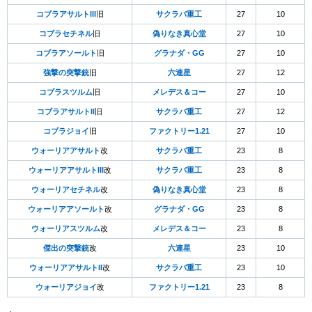
コブラアサルトIII
旧
サクラバ重工
27
10
コブラセチネル
旧
偽りなき真心堂
27
10
コブラアソールト
旧
グラナダ・GG
27
10
強撃の突撃銃
旧
六連星
27
12
コブラスツルム
旧
メレデス＆コー
27
10
コブラアサルトII
旧
サクラバ重工
27
12
コブラジョイ
旧
ファクトリー1.21
27
10
ウォーリアアサルト
改
サクラバ重工
23
8
ウォーリアアサルトIII
改
サクラバ重工
23
8
ウォーリアセチネル
改
偽りなき真心堂
23
8
ウォーリアアソールト
改
グラナダ・GG
23
8
ウォーリアスツルム
改
メレデス＆コー
23
8
傑出の突撃銃
改
六連星
23
10
ウォーリアアサルトII
改
サクラバ重工
23
10
ウォーリアジョイ
改
ファクトリー1.21
23
8