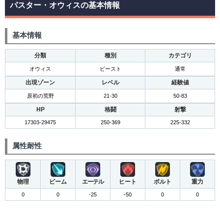
パスター・オウィスの基本情報
基本情報
分類
種別
カテゴリ
オウィス
ビースト
通常
出現ゾーン
レベル
経験値
原初の荒野
21-30
50-83
HP
格闘
射撃
17303-29475
250-369
225-332
属性耐性
物理
ビーム
エーテル
ヒート
ボルト
重力
0
0
-25
-50
0
0