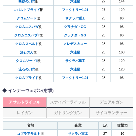
断鉄の刀弐
旧
六連星
27
144
コバルトプライド
旧
ファクトリー1.21
27
120
クロムソード
改
サクラバ重工
23
96
クロムエスパダ
改
グラナダ・GG
23
96
クロムエスパダII
改
グラナダ・GG
23
96
クロムスベルト
改
メレデス＆コー
23
96
流石の刀
改
六連星
23
108
クロムソードII
改
サクラバ重工
23
120
流石の刀弐
改
六連星
23
120
クロムプライド
改
ファクトリー1.21
23
96
インナーウェポン(射撃)
アサルトライフル
スナイパーライフル
デュアルガン
レイガン
ガトリングガン
サイコランチャー
名前
企業
Lv.
攻撃力
コブラアサルト
旧
サクラバ重工
27
10