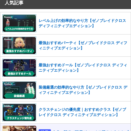
人気記事
コメントの削除を申請する
※投稿内容を確認後、順次対応さ
せていただきます。ご了承ください。
※一度削除したコメントは復元ができませんのでご注意くだ
レベル上げの効率的なやり方【ゼノブレイドクロス
さい。
ディフィニティブエディション】
また、過度な利用規約の違反や、弊社に損害の及ぶ内容の書き込みがあ
った場合は、法的措置をとらせていただく場合もございますので、あら
最強おすすめパーティ【ゼノブレイドクロス ディフ
かじめご理解くださいませ。
ィニティブエディション】
最強おすすめドール【ゼノブレイドクロス ディフィ
ニティブエディション】
装備厳選の効率的なやり方【ゼノブレイドクロス デ
ィフィニティブエディション】
クラスチェンジの優先度｜おすすめクラス【ゼノブ
レイドクロス ディフィニティブエディション】