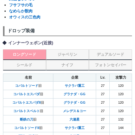
フサフサの毛
なめらか獣肉
オウィスの三色肉
ドロップ装備
インナーウェポン(近接)
ロングソード
ジャベリン
デュアルソード
シールド
ナイフ
フォトンセイバー
名前
企業
Lv.
攻撃力
コバルトソード
旧
サクラバ重工
27
120
コバルトエスパダ
旧
グラナダ・GG
27
120
コバルトエスパダII
旧
グラナダ・GG
27
120
コバルトスベルト
旧
メレデス＆コー
27
120
断鉄の刀
旧
六連星
27
132
コバルトソードII
旧
サクラバ重工
27
144