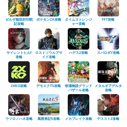
ゼルダ無双封印戦
ポケモンZA攻略
タイムストレンジ
FFT攻略
記攻略
ャー攻略
サイレントヒルf
ロストソウルアサ
ハデス2攻略
スパロボY攻略
攻略
イド攻略
2XKO攻略
デモエクTS攻略
牧場物語グランド
メタルギアデルタ
バザール攻略
攻略
ウツロノハネ攻略
風雨来記5攻略
メカブレイク攻略
デススト2攻略