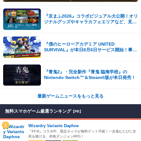
『京まふ2026』コラボビジュアル大公開！オリ
ジナルグッズやキャラカフェエリアなど、見ど
ころ満載！！
『僕のヒーローアカデミア UNITED
SURVIVAL』が本日8月6日サービス開始！事前
登録者数100万を突破！
『青鬼2』・完全新作『青鬼 臨海学校』の
Nintendo Switch™＆Steam®版が本日発売！
最新ゲームニュースをもっと見る
無料スマホゲーム厳選ランキング
【PR】
1
Wizardry Variants Daphne
『FFXI』コラボ中、限定キャラが無料ゲット可能！一歩進むたびに生
死を賭ける、本格ダンジョンRPG！