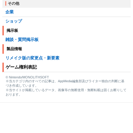
その他
企業
ショップ
掲示板
雑談・質問掲示板
製品情報
リメイク版の変更点・新要素
ゲーム権利表記
© Nintendo/MONOLITHSOFT
※当カテゴリ内のすべての記事は、AppMedia編集部及びライター独自の判断に基
づき作成しています。
※当サイトが掲載しているデータ、画像等の無断使用・無断転載は固くお断りして
おります。