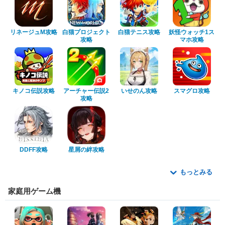
リネージュM攻略
白猫プロジェクト
白猫テニス攻略
妖怪ウォッチ1ス
攻略
マホ攻略
キノコ伝説攻略
アーチャー伝説2
いせのん攻略
スマグロ攻略
攻略
DDFF攻略
星屑の絆攻略
もっとみる
家庭用ゲーム機