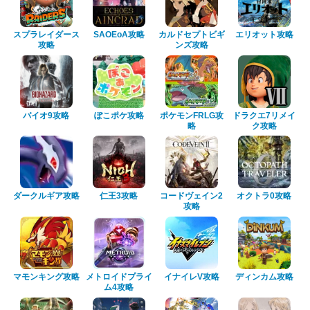
スプラレイダース
SAOEoA攻略
カルドセプトビギ
エリオット攻略
攻略
ンズ攻略
バイオ9攻略
ぽこポケ攻略
ポケモンFRLG攻
ドラクエ7リメイ
略
ク攻略
ダークルギア攻略
仁王3攻略
コードヴェイン2
オクトラ0攻略
攻略
マモンキング攻略
メトロイドプライ
イナイレV攻略
ディンカム攻略
ム4攻略