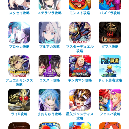
スタセイ攻略
ステラソラ攻略
モンスト攻略
パズドラ攻略
プロセカ攻略
ブルアカ攻略
マスターデュエル
ダフネ攻略
攻略
デュエルリンクス
ロススト攻略
キン肉マン攻略
ドット勇者攻略
攻略
ライD攻略
まおりゅう攻略
星矢ジャスティス
フェスバ攻略
攻略