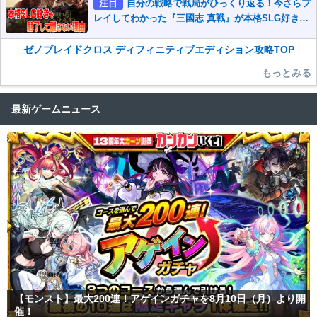
注目
自分の戦略で戦局がひっくり返る！今さらプ
レイしてわかった『三國志 真戦』が本格SLG好きを
魅了して離さないワケ
ゼノブレイドクロス ディフィニティブエディション攻略TOP
もっとみる
最新ゲームニュース
【モンスト】最大200連！アゲインガチャを8月10日（月）より開
催！