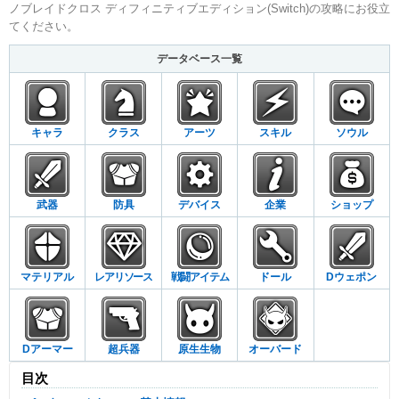
ノブレイドクロス ディフィニティブエディション(Switch)の攻略にお役立
てください。
データベース一覧
キャラ
クラス
アーツ
スキル
ソウル
武器
防具
デバイス
企業
ショップ
マテリアル
レアリソース
戦闘アイテム
ドール
Dウェポン
Dアーマー
超兵器
原生生物
オーバード
目次