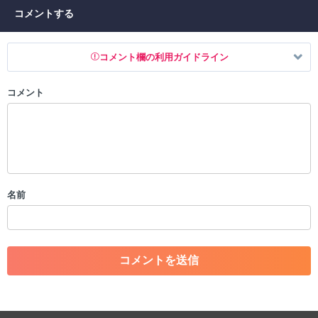
コメントする
コメント欄の利用ガイドライン
コメント
以下の書き込みを禁止とし、場合によってはコメント削除や書き込み制
限を行う可能性がございます。 あらかじめご了承ください。
・公序良俗に反する投稿
・スパムなど、記事内容と関係のない投稿
・誰かになりすます行為
・個人情報の投稿や、他者のプライバシーを侵害する投稿
名前
・一度削除された投稿を再び投稿すること
・外部サイトへの誘導や宣伝
・アカウントの売買など金銭が絡む内容の投稿
・各ゲームのネタバレを含む内容の投稿
・その他、管理者が不適切と判断した投稿
コメントの削除につきましては下記フォームより申請をいた
だけますでしょうか。