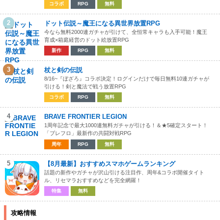
コラボ
RPG
無料
2
ドット伝説～魔王になる異世界放置RPG
今なら無料2000連ガチャが引けて、全恒常キャラも入手可能！魔王
育成×箱庭経営のドット絵放置RPG
新作
RPG
無料
3
杖と剣の伝説
8/16~『ぼざろ』コラボ決定！ログインだけで毎日無料10連ガチャが
引ける！剣と魔法で戦う放置RPG
コラボ
RPG
無料
4
BRAVE FRONTIER LEGION
1周年記念で最大1000連無料ガチャが引ける！＆★5確定スタート！
「ブレフロ」最新作の共闘対戦RPG
周年
RPG
無料
5
【8月最新】おすすめスマホゲームランキング
話題の新作やガチャが沢山引ける注目作、周年&コラボ開催タイト
ル、リセマラおすすめなどを完全網羅！
特集
無料
攻略情報