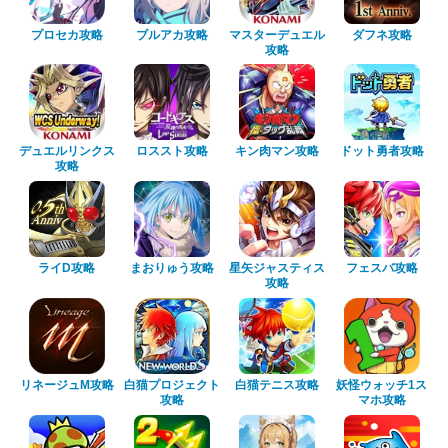
プロセカ攻略
ブルアカ攻略
マスターデュエル
ダフネ攻略
攻略
デュエルリンクス
ロススト攻略
キン肉マン攻略
ドット勇者攻略
攻略
ライD攻略
まおりゅう攻略
星矢ジャスティス
フェスバ攻略
攻略
リネージュM攻略
白猫プロジェクト
白猫テニス攻略
妖怪ウォッチ1ス
攻略
マホ攻略