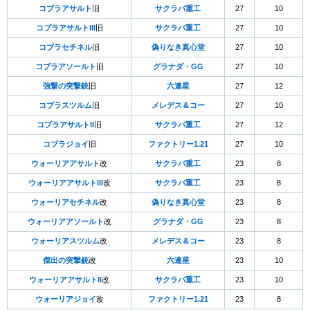
コブラアサルト
旧
サクラバ重工
27
10
コブラアサルトIII
旧
サクラバ重工
27
10
コブラセチネル
旧
偽りなき真心堂
27
10
コブラアソールト
旧
グラナダ・GG
27
10
強撃の突撃銃
旧
六連星
27
12
コブラスツルム
旧
メレデス＆コー
27
10
コブラアサルトII
旧
サクラバ重工
27
12
コブラジョイ
旧
ファクトリー1.21
27
10
ウォーリアアサルト
改
サクラバ重工
23
8
ウォーリアアサルトIII
改
サクラバ重工
23
8
ウォーリアセチネル
改
偽りなき真心堂
23
8
ウォーリアアソールト
改
グラナダ・GG
23
8
ウォーリアスツルム
改
メレデス＆コー
23
8
傑出の突撃銃
改
六連星
23
10
ウォーリアアサルトII
改
サクラバ重工
23
10
ウォーリアジョイ
改
ファクトリー1.21
23
8