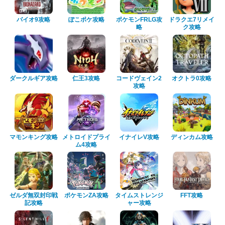
バイオ9攻略
ぽこポケ攻略
ポケモンFRLG攻
ドラクエ7リメイ
略
ク攻略
ダークルギア攻略
仁王3攻略
コードヴェイン2
オクトラ0攻略
攻略
マモンキング攻略
メトロイドプライ
イナイレV攻略
ディンカム攻略
ム4攻略
ゼルダ無双封印戦
ポケモンZA攻略
タイムストレンジ
FFT攻略
記攻略
ャー攻略