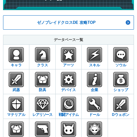
ゼノブレイドクロスDE 攻略TOP
データベース一覧
キャラ
クラス
アーツ
スキル
ソウル
武器
防具
デバイス
企業
ショップ
マテリアル
レアリソース
戦闘アイテム
ドール
Dウェポン