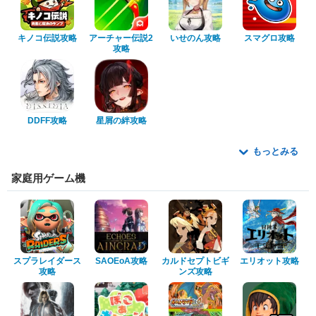
キノコ伝説攻略
アーチャー伝説2
いせのん攻略
スマグロ攻略
攻略
DDFF攻略
星屑の絆攻略
もっとみる
家庭用ゲーム機
スプラレイダース
SAOEoA攻略
カルドセプトビギ
エリオット攻略
攻略
ンズ攻略