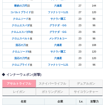
断鉄の刀弐
旧
六連星
27
144
コバルトプライド
旧
ファクトリー1.21
27
120
クロムソード
改
サクラバ重工
23
96
クロムエスパダ
改
グラナダ・GG
23
96
クロムエスパダII
改
グラナダ・GG
23
96
クロムスベルト
改
メレデス＆コー
23
96
流石の刀
改
六連星
23
108
クロムソードII
改
サクラバ重工
23
120
流石の刀弐
改
六連星
23
120
クロムプライド
改
ファクトリー1.21
23
96
インナーウェポン(射撃)
アサルトライフル
スナイパーライフル
デュアルガン
レイガン
ガトリングガン
サイコランチャー
名前
企業
Lv.
攻撃力