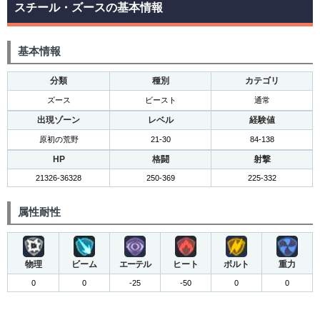
スチール・ズースの基本情報
基本情報
分類
種別
カテゴリ
ズース
ビースト
通常
出現ゾーン
レベル
経験値
原初の荒野
21-30
84-138
HP
格闘
射撃
21326-36328
250-369
225-332
属性耐性
物理
ビーム
エーテル
ヒート
ボルト
重力
0
0
-25
-50
0
0