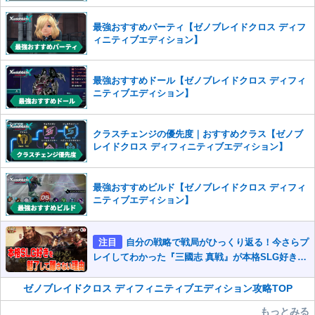
また、過度な利用規約の違反や、弊社に損害の及ぶ内容の書き込みがあ
った場合は、法的措置をとらせていただく場合もございますので、あら
最強おすすめパーティ【ゼノブレイドクロス ディフ
かじめご理解くださいませ。
ィニティブエディション】
最強おすすめドール【ゼノブレイドクロス ディフィ
ニティブエディション】
クラスチェンジの優先度｜おすすめクラス【ゼノブ
レイドクロス ディフィニティブエディション】
最強おすすめビルド【ゼノブレイドクロス ディフィ
ニティブエディション】
注目
自分の戦略で戦局がひっくり返る！今さらプ
レイしてわかった『三國志 真戦』が本格SLG好きを
魅了して離さないワケ
ゼノブレイドクロス ディフィニティブエディション攻略TOP
もっとみる