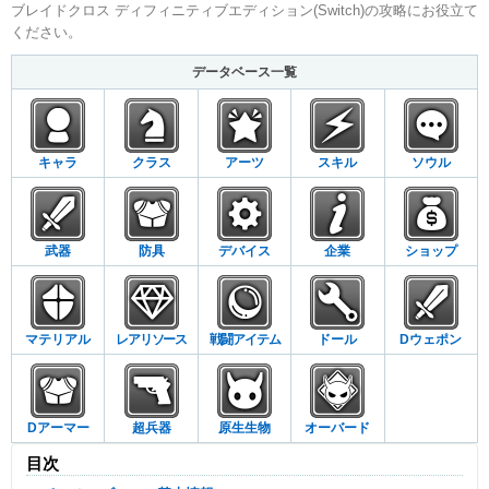
ブレイドクロス ディフィニティブエディション(Switch)の攻略にお役立て
ください。
データベース一覧
キャラ
クラス
アーツ
スキル
ソウル
武器
防具
デバイス
企業
ショップ
マテリアル
レアリソース
戦闘アイテム
ドール
Dウェポン
Dアーマー
超兵器
原生生物
オーバード
目次