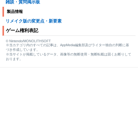
雑談・質問掲示板
製品情報
リメイク版の変更点・新要素
ゲーム権利表記
© Nintendo/MONOLITHSOFT
※当カテゴリ内のすべての記事は、AppMedia編集部及びライター独自の判断に基
づき作成しています。
※当サイトが掲載しているデータ、画像等の無断使用・無断転載は固くお断りして
おります。