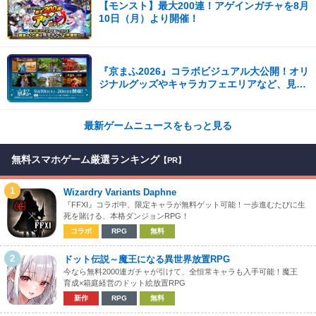
【モンスト】最大200連！アゲインガチャを8月
10日（月）より開催！
『京まふ2026』コラボビジュアル大公開！オリ
ジナルグッズやキャラカフェエリアなど、見ど
ころ満載！！
最新ゲームニュースをもっと見る
無料スマホゲーム厳選ランキング
【PR】
1
Wizardry Variants Daphne
『FFXI』コラボ中、限定キャラが無料ゲット可能！一歩進むたびに生
死を賭ける、本格ダンジョンRPG！
コラボ
RPG
無料
2
ドット伝説～魔王になる異世界放置RPG
今なら無料2000連ガチャが引けて、全恒常キャラも入手可能！魔王
育成×箱庭経営のドット絵放置RPG
新作
RPG
無料