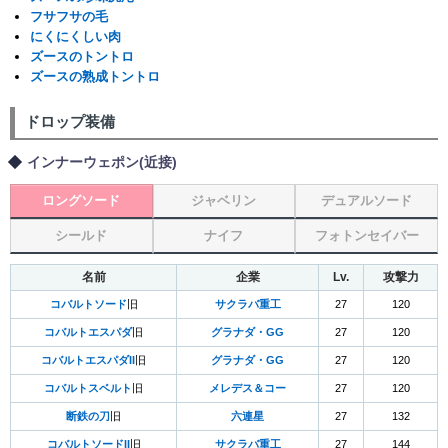
フサフサの毛
にくにくしい肉
ズースのトントロ
ズースの熟成トントロ
ドロップ装備
インナーウェポン(近接)
ロングソード
ジャベリン
デュアルソード
シールド
ナイフ
フォトンセイバー
名前
企業
Lv.
攻撃力
コバルトソード
旧
サクラバ重工
27
120
コバルトエスパダ
旧
グラナダ・GG
27
120
コバルトエスパダII
旧
グラナダ・GG
27
120
コバルトスベルト
旧
メレデス＆コー
27
120
断鉄の刀
旧
六連星
27
132
コバルトソードII
旧
サクラバ重工
27
144