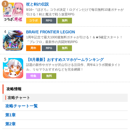
3
杖と剣の伝説
8/16~『ぼざろ』コラボ決定！ログインだけで毎日無料10連ガチャが
引ける！剣と魔法で戦う放置RPG
コラボ
RPG
無料
4
BRAVE FRONTIER LEGION
1周年記念で最大1000連無料ガチャが引ける！＆★5確定スタート！
「ブレフロ」最新作の共闘対戦RPG
周年
RPG
無料
5
【8月最新】おすすめスマホゲームランキング
話題の新作やガチャが沢山引ける注目作、周年&コラボ開催タイト
ル、リセマラおすすめなどを完全網羅！
特集
無料
攻略情報
攻略チャート
攻略チャート一覧
第1章
第2章