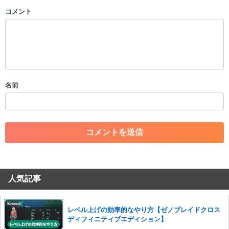
コメント
以下の書き込みを禁止とし、場合によってはコメント削除や書き込み制
限を行う可能性がございます。 あらかじめご了承ください。
・公序良俗に反する投稿
・スパムなど、記事内容と関係のない投稿
・誰かになりすます行為
・個人情報の投稿や、他者のプライバシーを侵害する投稿
名前
・一度削除された投稿を再び投稿すること
・外部サイトへの誘導や宣伝
・アカウントの売買など金銭が絡む内容の投稿
・各ゲームのネタバレを含む内容の投稿
・その他、管理者が不適切と判断した投稿
コメントの削除につきましては下記フォームより申請をいた
だけますでしょうか。
人気記事
コメントの削除を申請する
※投稿内容を確認後、順次対応さ
せていただきます。ご了承ください。
※一度削除したコメントは復元ができませんのでご注意くだ
レベル上げの効率的なやり方【ゼノブレイドクロス
さい。
ディフィニティブエディション】