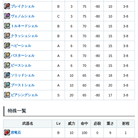
ブレイクシェル
B
3
75
-80
10
3-8
ヴェノムシェル
C
3
75
-80
10
3-8
トルネードシェル
B
6
70
-80
15
3-8
クラッシュシェル
B
6
70
-80
15
3-8
ヘビーシェル
A
6
70
-80
15
3-8
バスターシェル
A
6
70
-80
15
3-8
ピースシェル
A
6
70
-80
15
3-8
ソリッドシェル
A
10
65
-80
18
3-8
ブーストシェル
A
10
60
-80
20
3-8
ピアシングシェル
S
20
65
-80
17
3-8
特殊一覧
武器名
Lv
威力
命中
必殺
重さ
射程
邪竜石
B
10
100
0
9
1