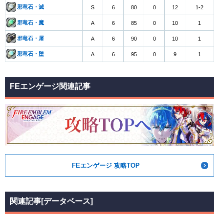
邪竜石・滅
S
6
80
0
12
1-2
邪竜石・魔
A
6
85
0
10
1
邪竜石・屠
A
6
90
0
10
1
邪竜石・堕
A
6
95
0
9
1
FEエンゲージ関連記事
FEエンゲージ 攻略TOP
関連記事[データベース]