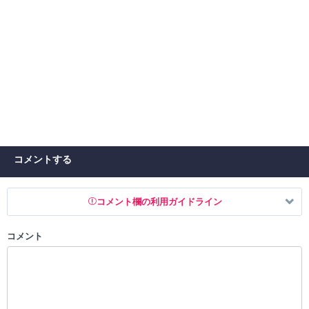
コメントする
コメント欄の利用ガイドライン
コメント
以下の書き込みを禁止とし、場合によってはコメント削除や書き込み制
限を行う可能性がございます。 あらかじめご了承ください。
・公序良俗に反する投稿
・スパムなど、記事内容と関係のない投稿