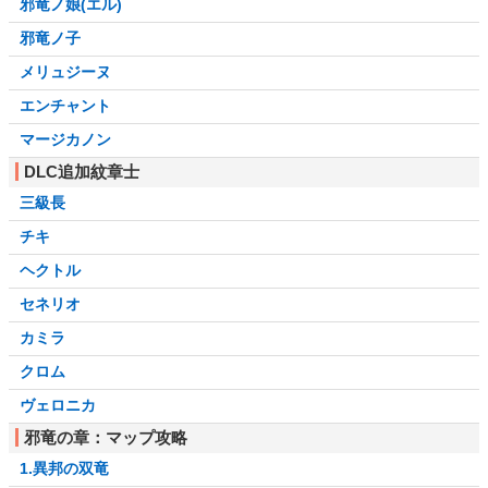
邪竜ノ娘(エル)
邪竜ノ子
メリュジーヌ
エンチャント
マージカノン
DLC追加紋章士
三級長
チキ
ヘクトル
セネリオ
カミラ
クロム
ヴェロニカ
邪竜の章：マップ攻略
1.異邦の双竜