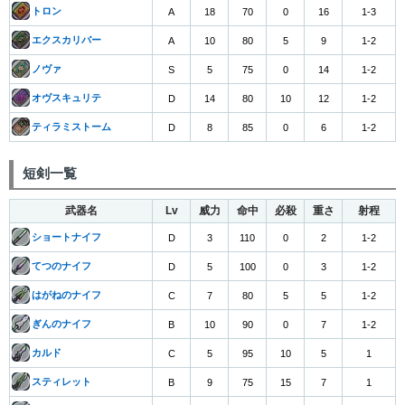
トロン
A
18
70
0
16
1-3
エクスカリバー
A
10
80
5
9
1-2
ノヴァ
S
5
75
0
14
1-2
オヴスキュリテ
D
14
80
10
12
1-2
ティラミストーム
D
8
85
0
6
1-2
短剣一覧
武器名
Lv
威力
命中
必殺
重さ
射程
ショートナイフ
D
3
110
0
2
1-2
てつのナイフ
D
5
100
0
3
1-2
はがねのナイフ
C
7
80
5
5
1-2
ぎんのナイフ
B
10
90
0
7
1-2
カルド
C
5
95
10
5
1
スティレット
B
9
75
15
7
1