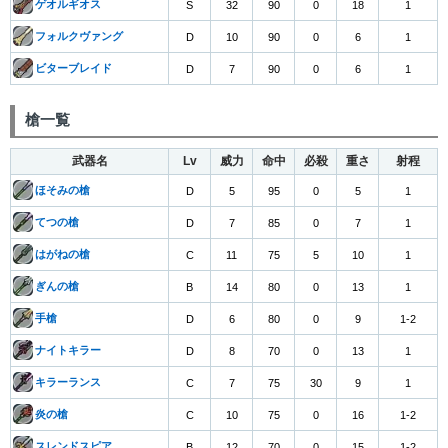
ゲオルギオス
S
32
90
0
18
1
フォルクヴァング
D
10
90
0
6
1
ビターブレイド
D
7
90
0
6
1
槍一覧
武器名
Lv
威力
命中
必殺
重さ
射程
ほそみの槍
D
5
95
0
5
1
てつの槍
D
7
85
0
7
1
はがねの槍
C
11
75
5
10
1
ぎんの槍
B
14
80
0
13
1
手槍
D
6
80
0
9
1-2
ナイトキラー
D
8
70
0
13
1
キラーランス
C
7
75
30
9
1
炎の槍
C
10
75
0
16
1-2
スレンドスピア
B
12
70
0
15
1-2