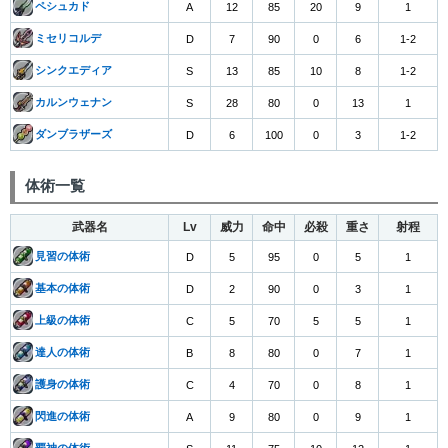
ペシュカド
A
12
85
20
9
1
ミセリコルデ
D
7
90
0
6
1-2
シンクエディア
S
13
85
10
8
1-2
カルンウェナン
S
28
80
0
13
1
ダンブラザーズ
D
6
100
0
3
1-2
体術一覧
武器名
Lv
威力
命中
必殺
重さ
射程
見習の体術
D
5
95
0
5
1
基本の体術
D
2
90
0
3
1
上級の体術
C
5
70
5
5
1
達人の体術
B
8
80
0
7
1
護身の体術
C
4
70
0
8
1
閃進の体術
A
9
80
0
9
1