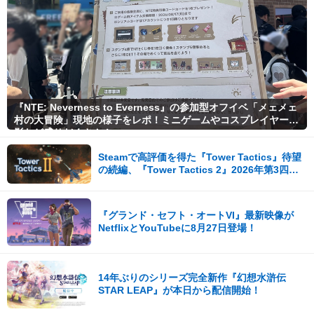
『NTE: Neverness to Everness』の参加型オフイベ「メェメェ
村の大冒険」現地の様子をレポ！ミニゲームやコスプレイヤー撮
影など盛りだくさん！
Steamで高評価を得た『Tower Tactics』待望
の続編、『Tower Tactics 2』2026年第3四半
期に早期アクセス開始
『グランド・セフト・オートVI』最新映像が
NetflixとYouTubeに8月27日登場！
14年ぶりのシリーズ完全新作『幻想水滸伝
STAR LEAP』が本日から配信開始！