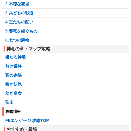
2.不穏な花城
3.兵どもの戦道
4.王たちの闘い
5.邪竜を継ぐもの
6.七つの腕輪
神竜の章：マップ攻略
祖たる神竜
熱き猛将
蒼の参謀
暗き妖艶
幼き皇女
聖王
攻略情報
FEエンゲージ 攻略TOP
おすすめ・最強