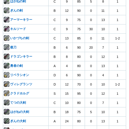
はがねの剣
C
9
85
5
8
1
ぎんの剣
B
12
90
0
11
1
アーマーキラー
C
9
75
0
13
1
キルソード
C
9
75
30
10
1
いかづちの剣
C
13
85
0
11
1-2
倭刀
B
6
90
20
7
1
ドラゴンキラー
B
8
80
0
12
1
勇者の剣
A
4
80
0
13
1
リベラシオン
D
6
90
0
4
1
ヴィレグランツ
D
12
70
0
10
1-2
クラドホルグ
S
15
95
0
12
1
てつの大剣
C
10
80
0
7
1
はがねの大剣
B
18
75
5
10
1
ぎんの大剣
A
24
80
0
13
1