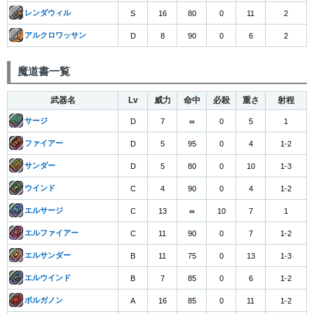
レンダウィル
S
16
80
0
11
2
アルクロワッサン
D
8
90
0
6
2
魔道書一覧
武器名
Lv
威力
命中
必殺
重さ
射程
サージ
D
7
∞
0
5
1
ファイアー
D
5
95
0
4
1-2
サンダー
D
5
80
0
10
1-3
ウインド
C
4
90
0
4
1-2
エルサージ
C
13
∞
10
7
1
エルファイアー
C
11
90
0
7
1-2
エルサンダー
B
11
75
0
13
1-3
エルウインド
B
7
85
0
6
1-2
ボルガノン
A
16
85
0
11
1-2