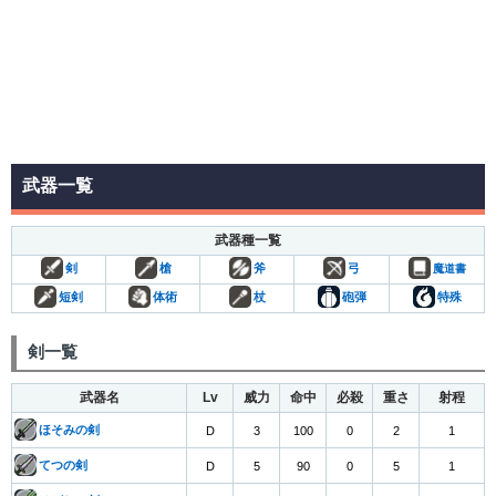
武器一覧
武器種一覧
剣
槍
斧
弓
魔道書
短剣
体術
杖
砲弾
特殊
剣一覧
武器名
Lv
威力
命中
必殺
重さ
射程
ほそみの剣
D
3
100
0
2
1
てつの剣
D
5
90
0
5
1