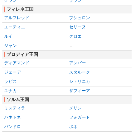
クラン
フラン
フィレネ王国
アルフレッド
ブシュロン
エーティエ
セリーヌ
ルイ
クロエ
ジャン
-
ブロディア王国
ディアマンド
アンバー
ジェーデ
スタルーク
ラピス
シトリニカ
ユナカ
ザフィーア
ソルム王国
ミスティラ
メリン
パネトネ
フォガート
パンドロ
ボネ