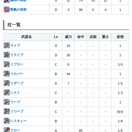
覇神の体術
S
11
75
10
12
1
勁氣の体術
D
3
90
0
4
1
杖一覧
武器名
Lv
威力
命中
必殺
重さ
射程
ライブ
D
10
-
-
-
1
リライブ
D
20
-
-
-
1
リブロー
C
8
-
-
-
1-5
リカバー
B
44
-
-
-
1
リザーブ
A
7
-
-
-
1-5
レスト
C
-
-
-
-
1-3
ワープ
B
-
-
-
-
1
リワープ
C
-
-
-
-
自分
レスキュー
B
-
-
-
-
1-8
ドロー
A
-
85
-
-
1-6