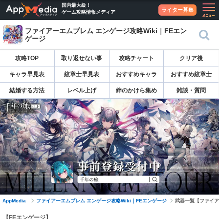
国内最大級！
ライター募集
ゲーム攻略情報メディア
ファイアーエムブレム エンゲージ攻略Wiki｜FEエン
ゲージ
攻略TOP
取り返せない事
攻略チャート
クリア後
キャラ早見表
紋章士早見表
おすすめキャラ
おすすめ紋章士
結婚する方法
レベル上げ
絆のかけら集め
雑談・質問
AppMedia
ファイアーエムブレム エンゲージ攻略Wiki｜FEエンゲージ
武器一覧【ファイア
【FEエンゲージ】