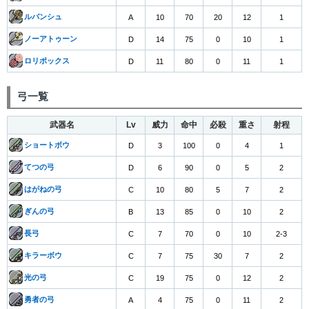
ルバンシュ
A
10
70
20
12
1
ノーアトゥーン
D
14
75
0
10
1
ロリポックス
D
11
80
0
11
1
弓一覧
武器名
Lv
威力
命中
必殺
重さ
射程
ショートボウ
D
3
100
0
4
1
てつの弓
D
6
90
0
5
2
はがねの弓
C
10
80
5
7
2
ぎんの弓
B
13
85
0
10
2
長弓
C
7
70
0
10
2-3
キラーボウ
C
7
75
30
7
2
光の弓
C
19
75
0
12
2
勇者の弓
A
4
75
0
11
2