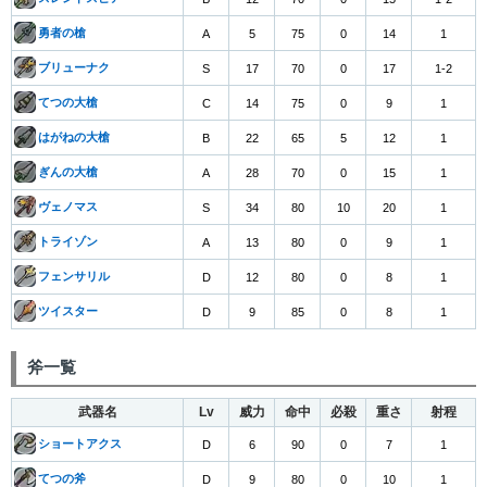
勇者の槍
A
5
75
0
14
1
ブリューナク
S
17
70
0
17
1-2
てつの大槍
C
14
75
0
9
1
はがねの大槍
B
22
65
5
12
1
ぎんの大槍
A
28
70
0
15
1
ヴェノマス
S
34
80
10
20
1
トライゾン
A
13
80
0
9
1
フェンサリル
D
12
80
0
8
1
ツイスター
D
9
85
0
8
1
斧一覧
武器名
Lv
威力
命中
必殺
重さ
射程
ショートアクス
D
6
90
0
7
1
てつの斧
D
9
80
0
10
1