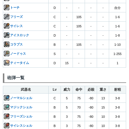
トーチ
D
-
-
-
-
自分
フリーズ
C
-
105
-
-
1-6
サイレス
C
-
105
-
-
1-6
アイスロック
D
-
-
-
-
1-8
コラプス
B
-
105
-
-
1-10
ノードゥス
S
-
-
-
-
1-255
ティータイム
D
15
-
-
-
1
砲弾一覧
武器名
Lv
威力
命中
必殺
重さ
射程
ノーマルシェル
C
5
75
-80
13
3-8
マジックシェル
B
5
70
-80
15
3-8
フリーズシェル
B
3
75
-80
10
3-8
サイレスシェル
B
3
75
-80
10
3-8