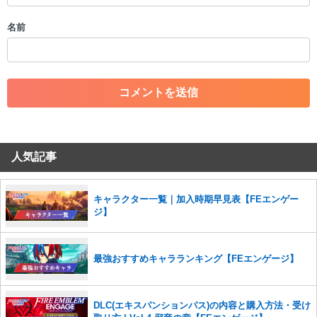
・誰かになりすます行為
・個人情報の投稿や、他者のプライバシーを侵害する投稿
名前
・一度削除された投稿を再び投稿すること
・外部サイトへの誘導や宣伝
・アカウントの売買など金銭が絡む内容の投稿
・各ゲームのネタバレを含む内容の投稿
・その他、管理者が不適切と判断した投稿
コメントの削除につきましては下記フォームより申請をいた
だけますでしょうか。
人気記事
コメントの削除を申請する
※投稿内容を確認後、順次対応さ
せていただきます。ご了承ください。
※一度削除したコメントは復元ができませんのでご注意くだ
キャラクター一覧｜加入時期早見表【FEエンゲー
さい。
ジ】
また、過度な利用規約の違反や、弊社に損害の及ぶ内容の書き込みがあ
った場合は、法的措置をとらせていただく場合もございますので、あら
かじめご理解くださいませ。
最強おすすめキャラランキング【FEエンゲージ】
DLC(エキスパンションパス)の内容と購入方法・受け