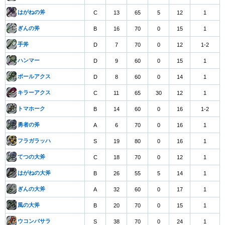
はがねの斧
C
13
65
5
12
1
ぎんの斧
B
16
70
0
15
1
手斧
D
7
70
0
12
1-2
ハンマー
D
9
60
0
15
1
ポールアクス
D
8
60
0
14
1
キラーアクス
C
11
65
30
12
1
トマホーク
B
14
60
0
16
1-2
勇者の斧
A
6
70
0
16
1
フラガラッハ
S
19
80
0
16
1
てつの大斧
C
18
70
0
12
1
はがねの大斧
B
26
55
5
14
1
ぎんの大斧
A
32
60
0
17
1
風の大斧
B
20
70
0
15
1
ウコンバサラ
S
38
70
0
24
1