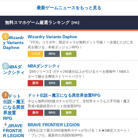
最新ゲームニュースをもっと見る
無料スマホゲーム厳選ランキング
【PR】
1
Wizardry Variants Daphne
『FFXI』コラボ中、限定キャラが無料ゲット可能！一歩進むたびに生
死を賭ける、本格ダンジョンRPG！
コラボ
RPG
無料
2
NBAダンクシティ
【8/6リリース】ガチャ240連分以上が引けるイベを開催中！NBAス
ターで魅せる爽快ストリートバスケ！
新作
SPG
無料
3
ドット伝説～魔王になる異世界放置RPG
今なら無料2000連ガチャが引けて、全恒常キャラも入手可能！魔王
育成×箱庭経営のドット絵放置RPG
新作
RPG
無料
4
BRAVE FRONTIER LEGION
1周年記念で最大1000連無料ガチャが引ける！＆★5確定スタート！
「ブレフロ」最新作の共闘対戦RPG