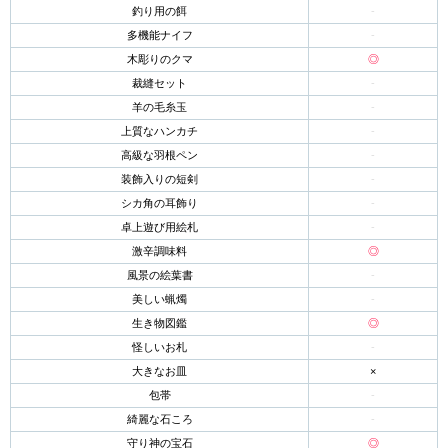
釣り用の餌
-
多機能ナイフ
-
木彫りのクマ
◎
裁縫セット
-
羊の毛糸玉
-
上質なハンカチ
-
高級な羽根ペン
-
装飾入りの短剣
-
シカ角の耳飾り
-
卓上遊び用絵札
-
激辛調味料
◎
風景の絵葉書
-
美しい蝋燭
-
生き物図鑑
◎
怪しいお札
-
大きなお皿
×
包帯
-
綺麗な石ころ
-
守り神の宝石
◎