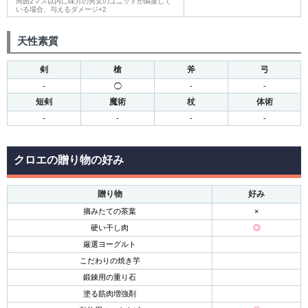
周囲2マス以内に味方の男女のユニットが隣接して
いる場合、与えるダメージ+2
天性素質
剣
槍
斧
弓
-
◯
-
-
短剣
魔術
杖
体術
-
-
-
-
クロエの贈り物の好み
贈り物
好み
摘みたての茶葉
×
硬い干し肉
◎
厳選ヨーグルト
-
こだわりの焼き芋
-
鍛錬用の重り石
-
塗る筋肉増強剤
-