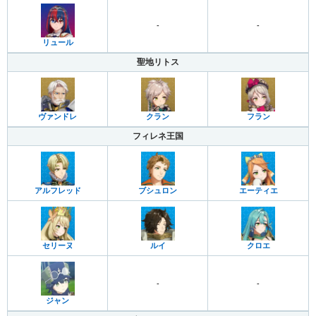
-
-
リュール
聖地リトス
ヴァンドレ
クラン
フラン
フィレネ王国
アルフレッド
ブシュロン
エーティエ
セリーヌ
ルイ
クロエ
-
-
ジャン