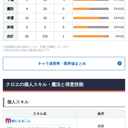
魔防
9
25
0
23/41位
幸運
10
25
0
12/41位
体格
5
5
0
24/41位
合計
93
315
1
4/41位
※初期値は加入時のレベル・兵種で掲載しています。
※合計はHPを含めた数値の合計です。
キャラ成長率・限界値まとめ
クロエの個人スキル・魔法と得意技能
個人スキル
スキル名
条件
絵になる二人
初期