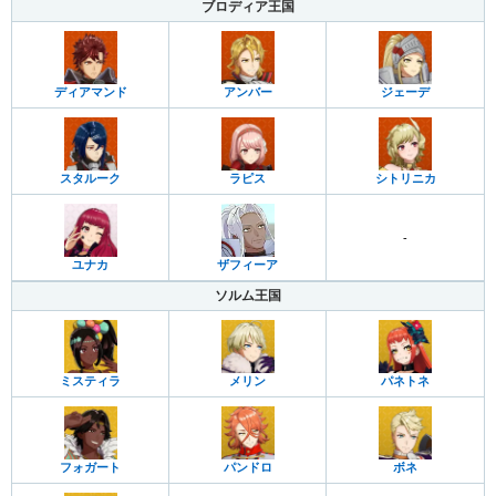
ブロディア王国
ディアマンド
アンバー
ジェーデ
スタルーク
ラピス
シトリニカ
-
ユナカ
ザフィーア
ソルム王国
ミスティラ
メリン
パネトネ
フォガート
パンドロ
ボネ