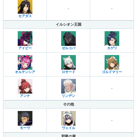
-
-
セアダス
イルシオン王国
アイビー
ゼルコバ
カゲツ
オルテンシア
ロサード
ゴルドマリー
-
アンナ
リンデン
その他
-
モーヴ
ヴェイル
邪竜の章