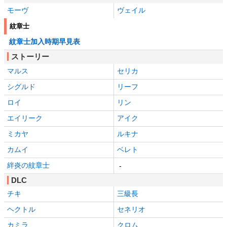
モーヴ
ヴェイル
紋章士
紋章士加入時期早見表
ストーリー
マルス
セリカ
シグルド
リーフ
ロイ
リン
エイリーク
アイク
ミカヤ
ルキナ
カムイ
ベレト
絆炎の紋章士
-
DLC
チキ
三級長
ヘクトル
セネリオ
カミラ
クロム