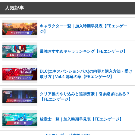
人気記事
コメントの削除を申請する
※投稿内容を確認後、順次対応さ
せていただきます。ご了承ください。
※一度削除したコメントは復元ができませんのでご注意くだ
キャラクター一覧｜加入時期早見表【FEエンゲー
さい。
ジ】
また、過度な利用規約の違反や、弊社に損害の及ぶ内容の書き込みがあ
った場合は、法的措置をとらせていただく場合もございますので、あら
かじめご理解くださいませ。
最強おすすめキャラランキング【FEエンゲージ】
DLC(エキスパンションパス)の内容と購入方法・受け
取り方 | Vol.4 邪竜の章【FEエンゲージ】
クリア後のやり込みと追加要素｜引き継ぎはある？
【FEエンゲージ】
紋章士一覧｜加入時期早見表【FEエンゲージ】