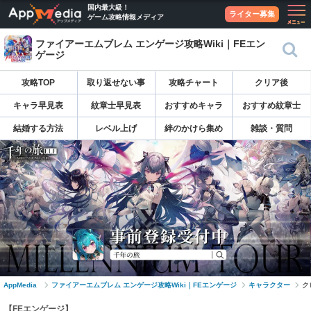
国内最大級！
ライター募集
ゲーム攻略情報メディア
ファイアーエムブレム エンゲージ攻略Wiki｜FEエン
ゲージ
攻略TOP
取り返せない事
攻略チャート
クリア後
キャラ早見表
紋章士早見表
おすすめキャラ
おすすめ紋章士
結婚する方法
レベル上げ
絆のかけら集め
雑談・質問
AppMedia
ファイアーエムブレム エンゲージ攻略Wiki｜FEエンゲージ
キャラクター
ク
【FEエンゲージ】