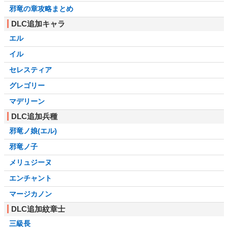
邪竜の章攻略まとめ
DLC追加キャラ
エル
イル
セレスティア
グレゴリー
マデリーン
DLC追加兵種
邪竜ノ娘(エル)
邪竜ノ子
メリュジーヌ
エンチャント
マージカノン
DLC追加紋章士
三級長