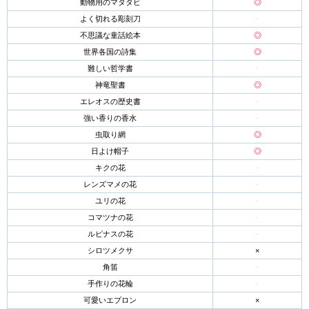
動物用のマタタビ
◎
よく切れる彫刻刀
-
不思議な童話絵本
◎
世界各国の詩集
◎
難しい哲学書
-
神竜聖書
◎
エレオスの歴史書
-
強い香りの香水
-
虫取り網
◎
日よけ帽子
◎
キクの花
-
レンズマメの花
-
ユリの花
-
コマツナの花
-
ルピナスの花
-
シロツメクサ
×
角笛
-
手作りの花輪
-
可愛いエプロン
×