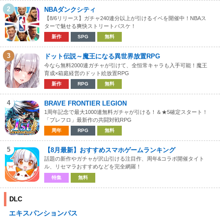
2
NBAダンクシティ
【8/6リリース】ガチャ240連分以上が引けるイベを開催中！NBAス
ターで魅せる爽快ストリートバスケ！
新作
SPG
無料
3
ドット伝説～魔王になる異世界放置RPG
今なら無料2000連ガチャが引けて、全恒常キャラも入手可能！魔王
育成×箱庭経営のドット絵放置RPG
新作
RPG
無料
4
BRAVE FRONTIER LEGION
1周年記念で最大1000連無料ガチャが引ける！＆★5確定スタート！
「ブレフロ」最新作の共闘対戦RPG
周年
RPG
無料
5
【8月最新】おすすめスマホゲームランキング
話題の新作やガチャが沢山引ける注目作、周年&コラボ開催タイト
ル、リセマラおすすめなどを完全網羅！
特集
無料
DLC
エキスパンションパス