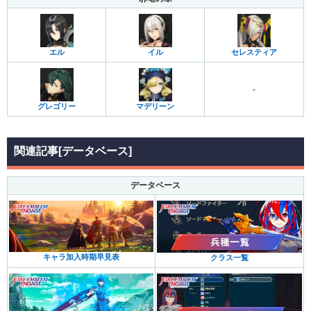
エル
イル
セレスティア
-
グレゴリー
マデリーン
関連記事[データベース]
データベース
キャラ加入時期早見表
クラス一覧