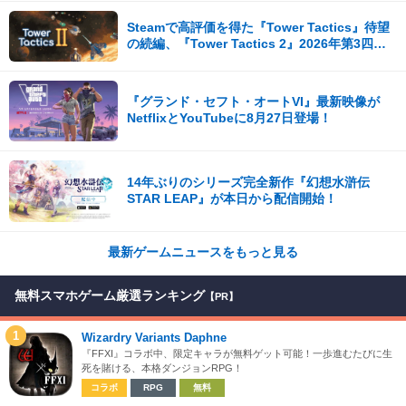
Steamで高評価を得た『Tower Tactics』待望
の続編、『Tower Tactics 2』2026年第3四半
期に早期アクセス開始
『グランド・セフト・オートVI』最新映像が
NetflixとYouTubeに8月27日登場！
14年ぶりのシリーズ完全新作『幻想水滸伝
STAR LEAP』が本日から配信開始！
最新ゲームニュースをもっと見る
無料スマホゲーム厳選ランキング
【PR】
1
Wizardry Variants Daphne
『FFXI』コラボ中、限定キャラが無料ゲット可能！一歩進むたびに生
死を賭ける、本格ダンジョンRPG！
コラボ
RPG
無料