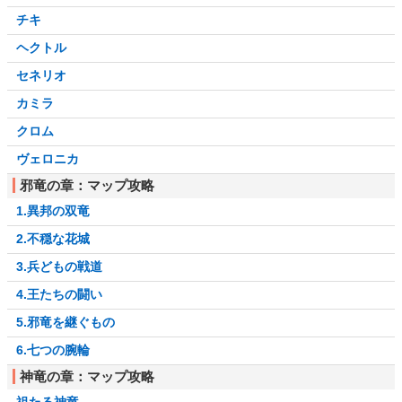
チキ
ヘクトル
セネリオ
カミラ
クロム
ヴェロニカ
邪竜の章：マップ攻略
1.異邦の双竜
2.不穏な花城
3.兵どもの戦道
4.王たちの闘い
5.邪竜を継ぐもの
6.七つの腕輪
神竜の章：マップ攻略
祖たる神竜