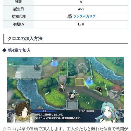
性別
女
誕生日
4/27
初期兵種
ランスペガサス
初期Lv
Lv.6
クロエの加入方法
第4章で加入
クロエは4章の冒頭で加入します。主人公たちと離れた位置で戦闘が