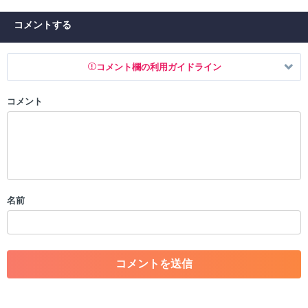
コメントする
コメント欄の利用ガイドライン
コメント
以下の書き込みを禁止とし、場合によってはコメント削除や書き込み制
限を行う可能性がございます。 あらかじめご了承ください。
・公序良俗に反する投稿
・スパムなど、記事内容と関係のない投稿
・誰かになりすます行為
・個人情報の投稿や、他者のプライバシーを侵害する投稿
名前
・一度削除された投稿を再び投稿すること
・外部サイトへの誘導や宣伝
・アカウントの売買など金銭が絡む内容の投稿
・各ゲームのネタバレを含む内容の投稿
・その他、管理者が不適切と判断した投稿
コメントの削除につきましては下記フォームより申請をいた
だけますでしょうか。