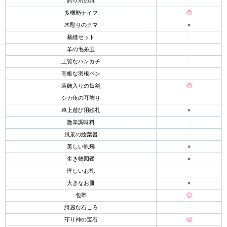
釣り用の餌
-
多機能ナイフ
◎
木彫りのクマ
×
裁縫セット
-
羊の毛糸玉
-
上質なハンカチ
-
高級な羽根ペン
-
装飾入りの短剣
◎
シカ角の耳飾り
-
卓上遊び用絵札
×
激辛調味料
-
風景の絵葉書
-
美しい蝋燭
×
生き物図鑑
×
怪しいお札
-
大きなお皿
×
包帯
◎
綺麗な石ころ
-
守り神の宝石
◎