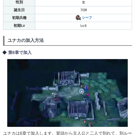
性別
女
誕生日
7/28
初期兵種
シーフ
初期Lv
Lv.6
ユナカの加入方法
第6章で加入
ユナカは6章で加入します。冒頭から主人公と二人で別れて、別ルー