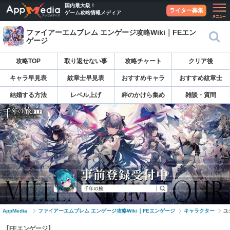
国内最大級！
ライター募集
ゲーム攻略情報メディア
ファイアーエムブレム エンゲージ攻略Wiki｜FEエン
ゲージ
攻略TOP
取り返せない事
攻略チャート
クリア後
キャラ早見表
紋章士早見表
おすすめキャラ
おすすめ紋章士
結婚する方法
レベル上げ
絆のかけら集め
雑談・質問
AppMedia
ファイアーエムブレム エンゲージ攻略Wiki｜FEエンゲージ
キャラクター
ユ
【FEエンゲージ】