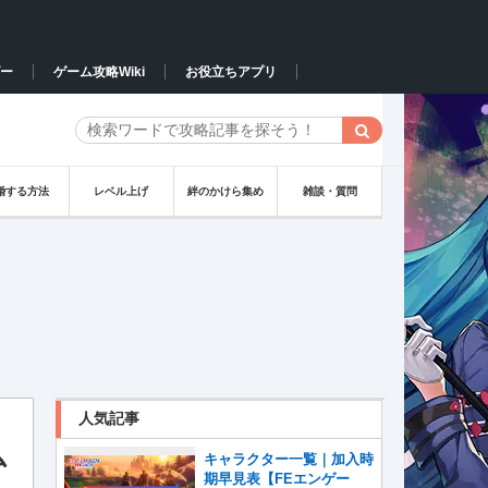
ー
ゲーム攻略Wiki
お役立ちアプリ
婚する方法
レベル上げ
絆のかけら集め
雑談・質問
人気記事
ム
キャラクター一覧｜加入時
期早見表【FEエンゲー