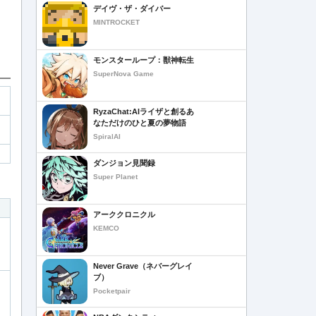
デイヴ・ザ・ダイバー
MINTROCKET
モンスターループ：獣神転生
SuperNova Game
RyzaChat:AIライザと創るあ
なただけのひと夏の夢物語
SpiralAI
ダンジョン見聞録
Super Planet
アーククロニクル
KEMCO
Never Grave（ネバーグレイ
ブ）
Pocketpair