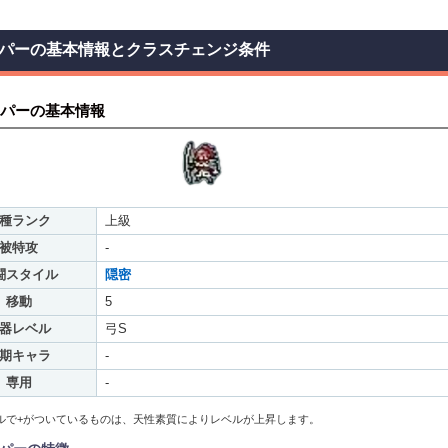
パーの基本情報とクラスチェンジ条件
パーの基本情報
種ランク
上級
被特攻
-
闘スタイル
隠密
移動
5
器レベル
弓S
期キャラ
-
専用
-
ルで+がついているものは、天性素質によりレベルが上昇します。