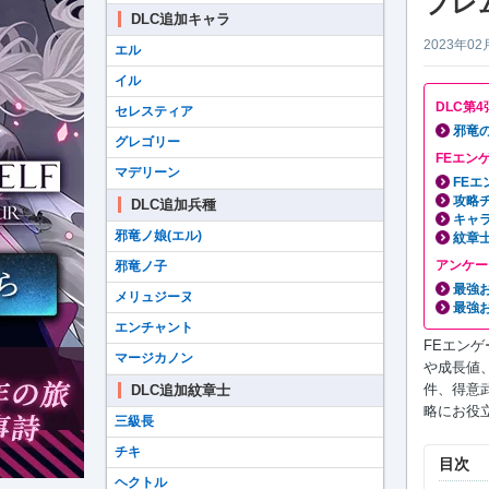
ブレ
DLC追加キャラ
2023年02
エル
イル
DLC第
セレスティア
邪竜
グレゴリー
FEエン
マデリーン
FEエ
攻略
DLC追加兵種
キャ
邪竜ノ娘(エル)
紋章
アンケー
邪竜ノ子
最強
メリュジーヌ
最強
エンチャント
FEエン
マージカノン
や成長値
件、得意武
DLC追加紋章士
略にお役
三級長
チキ
目次
ヘクトル