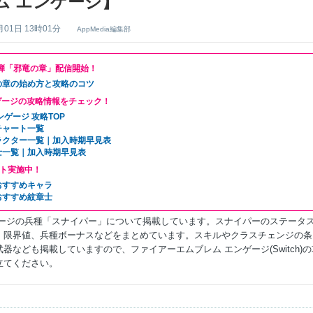
ム エンゲージ】
月01日 13時01分
AppMedia編集部
4弾「邪竜の章」配信開始！
の章の始め方と攻略のコツ
ゲージの攻略情報をチェック！
ンゲージ 攻略TOP
チャート一覧
ラクター一覧｜加入時期早見表
士一覧｜加入時期早見表
ト実施中！
おすすめキャラ
おすすめ紋章士
ゲージの兵種「スナイパー」について掲載しています。スナイパーのステータ
、限界値、兵種ボーナスなどをまとめています。スキルやクラスチェンジの条
器なども掲載していますので、ファイアーエムブレム エンゲージ(Switch)の
立てください。