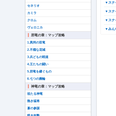
▼ス
セネリオ
▼ス
カミラ
▼ス
クロム
ヴェロニカ
▼み
邪竜の章：マップ攻略
1.異邦の双竜
2.不穏な花城
3.兵どもの戦道
4.王たちの闘い
5.邪竜を継ぐもの
6.七つの腕輪
神竜の章：マップ攻略
祖たる神竜
熱き猛将
蒼の参謀
暗き妖艶