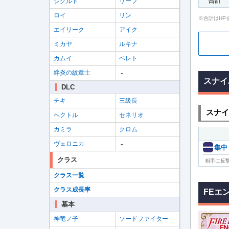
合計
シグルド
リーフ
ロイ
リン
※合計はHP
エイリーク
アイク
ミカヤ
ルキナ
カムイ
ベレト
-
絆炎の紋章士
スナイ
DLC
チキ
三級長
スナイ
ヘクトル
セネリオ
カミラ
クロム
-
ヴェロニカ
集中
クラス
相手に反撃
クラス一覧
クラス成長率
FEエ
基本
神竜ノ子
ソードファイター