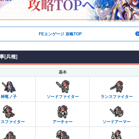
FEエンゲージ 攻略TOP
事[兵種]
基本
神竜ノ子
ソードファイター
ランスファイター
クスファイター
アーチャー
ソードアーマー