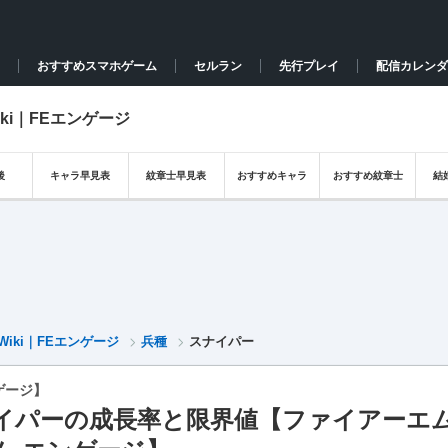
おすすめスマホゲーム
セルラン
先行プレイ
配信カレンダ
ki｜FEエンゲージ
後
キャラ早見表
紋章士早見表
おすすめキャラ
おすすめ紋章士
結
iki｜FEエンゲージ
兵種
スナイパー
ゲージ】
イパーの成長率と限界値【ファイアーエ