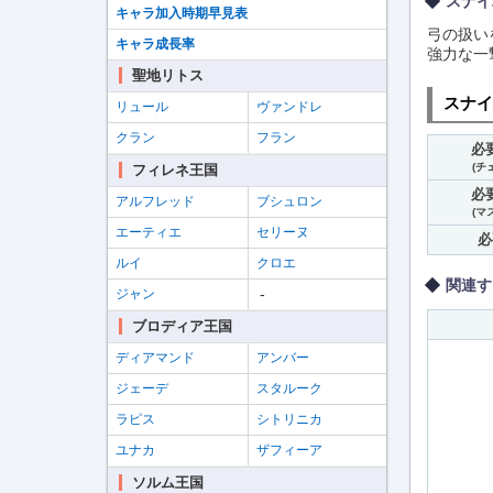
スナイ
キャラ加入時期早見表
弓の扱い
キャラ成長率
強力な一
聖地リトス
スナイ
リュール
ヴァンドレ
クラン
フラン
必
(チ
フィレネ王国
必
アルフレッド
ブシュロン
(マ
エーティエ
セリーヌ
必
ルイ
クロエ
関連す
-
ジャン
ブロディア王国
ディアマンド
アンバー
ジェーデ
スタルーク
ラピス
シトリニカ
ユナカ
ザフィーア
ソルム王国