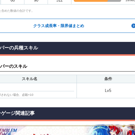
60
90
312
28/98
を含めた数値の合計です。
クラス成長率・限界値まとめ
パーの兵種スキル
パーのスキル
スキル名
条件
Lv5
されない場合、必殺+10
ンゲージ関連記事