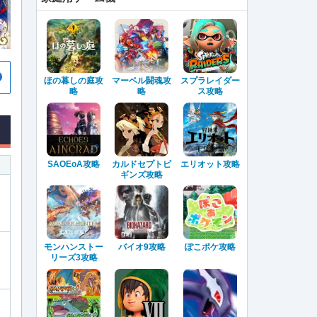
ほの暮しの庭攻
マーベル闘魂攻
スプラレイダー
略
略
ス攻略
SAOEoA攻略
カルドセプトビ
エリオット攻略
ギンズ攻略
モンハンストー
バイオ9攻略
ぽこポケ攻略
リーズ3攻略