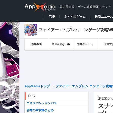
国内最大級！ゲーム攻略情報メディア
TOP
おすすめゲーム
最新ニュース
ファイアーエムブレム エンゲージ攻略Wi
攻略TOP
取り返せない事
攻略チャート
クリア
AppMediaトップ
ファイアーエムブレム エンゲージ攻略W
DLC
【FEエン
エキスパンションパス
スナ
邪竜の章攻略まとめ