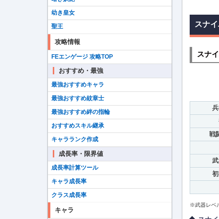
幼き皇女
スナイ
聖王
攻略情報
スナイ
FEエンゲージ 攻略TOP
おすすめ・最強
最強おすすめキャラ
最強おすすめ紋章士
兵
最強おすすめ絆の指輪
おすすめスキル継承
戦
キャラランク作成
成長率・限界値
武
成長率計算ツール
初
キャラ成長率
クラス成長率
※武器レベ
キャラ