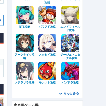
位
攻略
NTE攻略
パワアド攻略
エンドフィール
ド攻略
アークナイツ攻
スタセイ攻略
ジージェネエタ
略
ーナル攻略
ステラソラ攻略
モンスト攻略
パズドラ攻略
もっとみる
家庭用ゲーム機