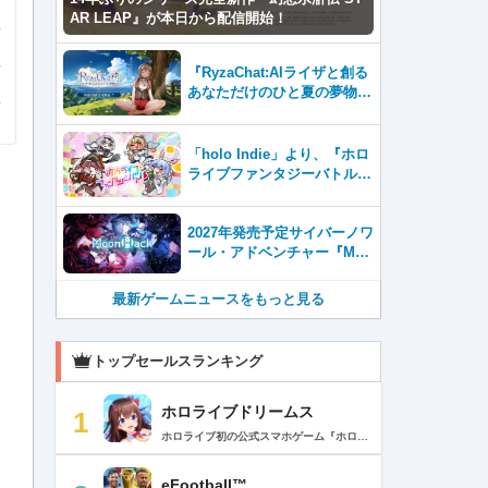
AR LEAP』が本日から配信開始！
『RyzaChat:AIライザと創る
あなただけのひと夏の夢物
語』レビュー。会話を中心に
自由な冒険を進めていくシス
テムはこれまでにない新鮮な
「holo Indie」より、『ホロ
体験が楽しめる【先行プレイ
ライブファンタジーバトル』
レポート】
をNintendo Switch・Steam
で8月7日発売！
2027年発売予定サイバーノワ
ール・アドベンチャー『Moo
nHack（ムーンハック）』東
京ゲームダンジョン13出展！
最新ゲームニュースをもっと見る
トップセールスランキング
ホロライブドリームス
1
ホロライブ初の公式スマホゲーム『ホロライブドリームス(ホロドリ)』がリズム&RPGとして登場！ リズムゲームを中心に、テーマパークの発展やミニゲームなど多彩なコンテンツを収録！ 総勢50名以上のホロライブメンバーが登場し、初期収録楽曲はなんと150曲以上！ ホロライブのファンも、初めての方も幅広く楽しめる作品で、遊び方はあなた次第！ ▼本格リズムゲーム▼ 公式MVやライブ映像を背景に、本格リズムゲームが楽しめる！ 自分だけのオリジナル譜面を作って公開できる「クリエイト譜面」機能を搭載！ ・超高難度のやり込み譜面 ・タレントへの愛を詰め込んだ譜面 ・みんなで楽しめるネタ譜面 などなど、世界中のプレイヤーがつくった譜面で遊んで、楽しさ無限大！ リズムゲームが苦手な方でもオート機能で安心して遊べる！ タレント育成/編成でスコアアップを目指そう！ ▼初期収録楽曲は150曲以上▼ ホロライブ楽曲から人気カバー楽曲まで幅広く収録！ 最新ヒットから定番曲までラインナップ！ 【ホロライブ楽曲】 ・ビビデバ ・Shiny Smily Story ・BLUE CLAPPER ほか 【カバー楽曲】 ・勇者 ・メギツネ ・わたしの一番かわいいところ ほか ▼ゲームの舞台はテーマパーク▼ 舞台は、世界のどこかに浮かぶ無人島。 ホロライブメンバーと力を合わせ、夢のテーマパークを発展させていく。 リズムゲームやミニゲームをプレイしてクエストを進行しパークを発展させよう！ ホロメンクエストをプレイすることで、操作タレントが増えていく！ 推しホロメンを解放して、夢のテーマパークを作り上げよう！ ホロライブらしさあふれる施設も多数登場！ このゲームだけのオリジナルストーリーも展開！ 夢のテーマパーク完成を目指そう！ ▼1人でもみんなでも楽しめるミニゲーム▼ ひとりでも、みんなでも楽しめる多彩なミニゲームを収録！ マルチプレイ搭載で、協力や対戦で盛り上がろう！ 難しいアクションが苦手な方でも楽しめるシンプル操作のミニゲームも収録！ 短時間で遊べるカジュアルなものから、繰り返し挑戦したくなるやり込み系まで幅広くラインナップ！ プレイして報酬を獲得し、育成やパーク発展をさらに加速させよう！ ▼公式サイト：https://www.hololive-dreams.com ▼利用規約：https://www.hololive-dreams.com/terms ▼プライバシーポリシー：https://qualiarts.jp/privacy ▼Ⓒ COVER / Ⓒ QualiArts, Inc. +++++++++++++++++++++++++++++++++++++++++++++++++++++++++++ このアプリケーションには、株式会社Live2Dの「Live2D」が使用されています。
eFootball™