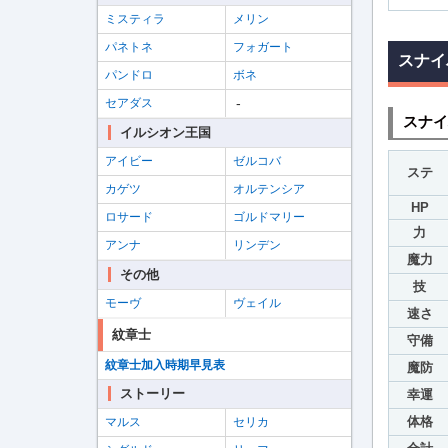
ミスティラ
メリン
パネトネ
フォガート
スナイ
パンドロ
ボネ
-
セアダス
スナイ
イルシオン王国
アイビー
ゼルコバ
ステ
カゲツ
オルテンシア
HP
ロサード
ゴルドマリー
力
アンナ
リンデン
魔力
その他
技
モーヴ
ヴェイル
速さ
紋章士
守備
紋章士加入時期早見表
魔防
ストーリー
幸運
体格
マルス
セリカ