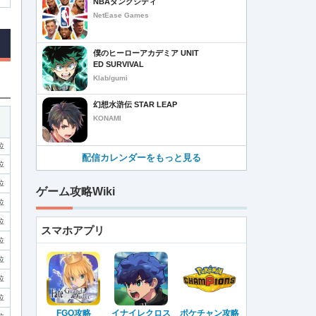
NBAダンクシティ
NetEase Games
僕のヒーローアカデミア UNIT
ED SURVIVAL
Klab/gumi
幻想水滸伝 STAR LEAP
KONAMI
位
配信カレンダーをもっと見る
位
位
ゲーム攻略Wiki
位
位
スマホアプリ
位
位
位
位
FGO攻略
イナイレクロス
ポケチャン攻略