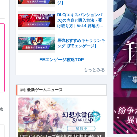
ジ】
DLC(エキスパンションパ
ス)の内容と購入方法・受
け取り方 | Vol.4 邪竜の章
【FEエンゲージ】
最強おすすめキャラランキ
ング【FEエンゲージ】
FEエンゲージ攻略TOP
もっとみる
最新ゲームニュース
ス
攻
14年ぶりのシリーズ完全新作『幻想水滸伝 ST