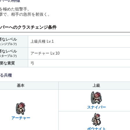
パーの特徴
を極めた狙撃手。
撃で、相手の急所を射抜く。
パーへのクラスチェンジ条件
要なレベル
上級兵種 Lv.1
ェンジプルフ)
要なレベル
アーチャー Lv.10
スタープルフ)
要な素質
弓
る兵種
基本
上級
スナイパー
アーチャー
ボウナイト