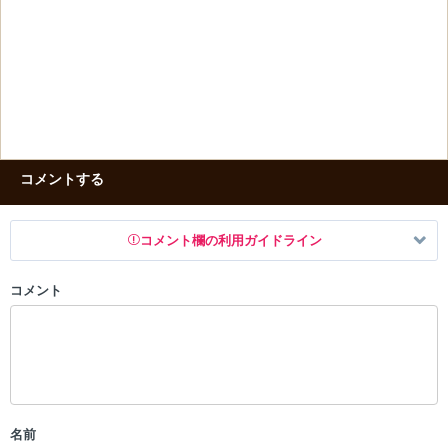
コメントする
コメント欄の利用ガイドライン
コメント
以下の書き込みを禁止とし、場合によってはコメント削除や書き込み制
限を行う可能性がございます。 あらかじめご了承ください。
・公序良俗に反する投稿
・スパムなど、記事内容と関係のない投稿
・誰かになりすます行為
・個人情報の投稿や、他者のプライバシーを侵害する投稿
名前
・一度削除された投稿を再び投稿すること