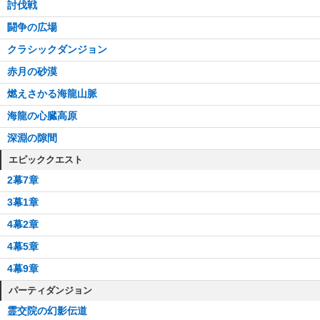
23階
討伐戦
25階
闘争の広場
30階
クラシックダンジョン
32階
赤月の砂漠
35階
燃えさかる海龍山脈
36階
海龍の心臓高原
深淵の隙間
エピッククエスト
2幕7章
3幕1章
4幕2章
4幕5章
4幕9章
パーティダンジョン
霊交院の幻影伝道