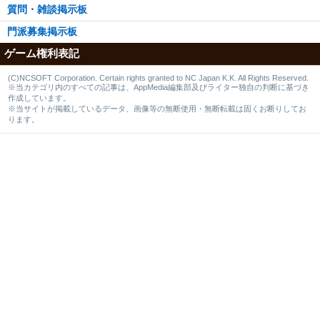
質問・雑談掲示板
門派募集掲示板
ゲーム権利表記
(C)NCSOFT Corporation. Certain rights granted to NC Japan K.K. All Rights Reserved.
※当カテゴリ内のすべての記事は、AppMedia編集部及びライター独自の判断に基づき
作成しています。
※当サイトが掲載しているデータ、画像等の無断使用・無断転載は固くお断りしてお
ります。