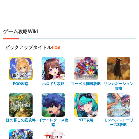
ゲーム攻略Wiki
ピックアップタイトル
FGO攻略
ホロドリ攻略
マーベル闘魂攻略
リンカネーション
攻略
ほの暮しの庭攻略
イナイレクロス攻
NTE攻略
モンハンストーリ
略
ーズ3攻略