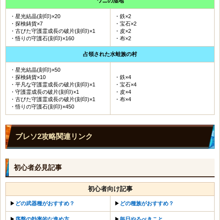
ワニの湿地
・星光結晶(刻印)×20
・鉄×2
・探検鋳貨×7
・宝石×2
・古びた守護霊成長の破片(刻印)×1
・皮×2
・悟りの守護石(刻印)×160
・布×2
占領された水蛙族の村
・星光結晶(刻印)×50
・探検鋳貨×10
・鉄×4
・平凡な守護霊成長の破片(刻印)×1
・宝石×4
・守護霊成長の破片(刻印)×1
・皮×4
・古びた守護霊成長の破片(刻印)×1
・布×4
・悟りの守護石(刻印)×450
ブレソ2攻略関連リンク
初心者必見記事
初心者向け記事
▶︎
どの武器種がおすすめ？
▶︎
どの種族がおすすめ？
▶︎
序盤の効率的な進め方
▶︎
毎日やるべきこと