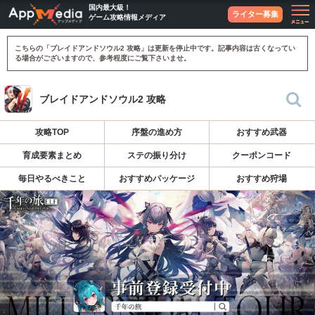
国内最大級！
ライター募集
ゲーム攻略情報メディア
こちらの「ブレイドアンドソウル2 攻略」は更新を停止中です。記事内容は古くなってい
る場合がございますので、参考程度にご覧下さいませ。
ブレイドアンドソウル2 攻略
攻略TOP
序盤の進め方
おすすめ武器
育成要素まとめ
ステの振り分け
クーポンコード
毎日やるべきこと
おすすめパッケージ
おすすめ狩場