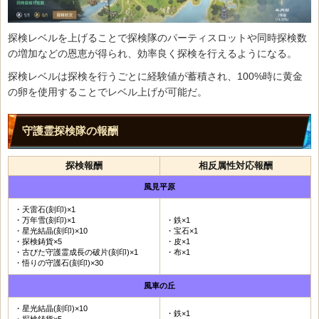
探検レベルを上げることで探検隊のパーティスロットや同時探検数
の増加などの恩恵が得られ、効率良く探検を行えるようになる。
探検レベルは探検を行うごとに経験値が蓄積され、100%時に黄金
の卵を使用することでレベル上げが可能だ。
守護霊探検隊の報酬
探検報酬
相反属性対応報酬
風見平原
・天雷石(刻印)×1
・万年雪(刻印)×1
・鉄×1
・星光結晶(刻印)×10
・宝石×1
・探検鋳貨×5
・皮×1
・古びた守護霊成長の破片(刻印)×1
・布×1
・悟りの守護石(刻印)×30
風車の丘
・星光結晶(刻印)×10
・鉄×1
・探検鋳貨×5