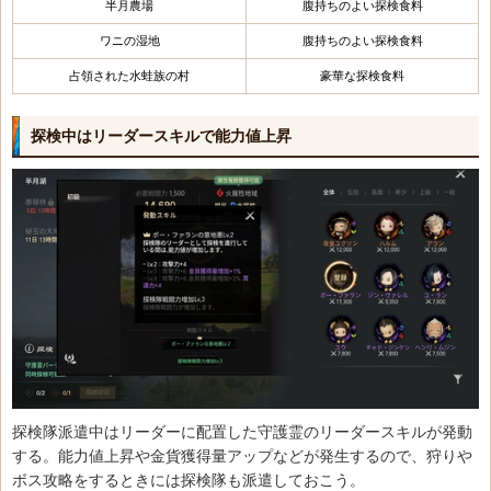
半月農場
腹持ちのよい探検食料
ワニの湿地
腹持ちのよい探検食料
占領された水蛙族の村
豪華な探検食料
探検中はリーダースキルで能力値上昇
探検隊派遣中はリーダーに配置した守護霊のリーダースキルが発動
する。能力値上昇や金貨獲得量アップなどが発生するので、狩りや
ボス攻略をするときには探検隊も派遣しておこう。