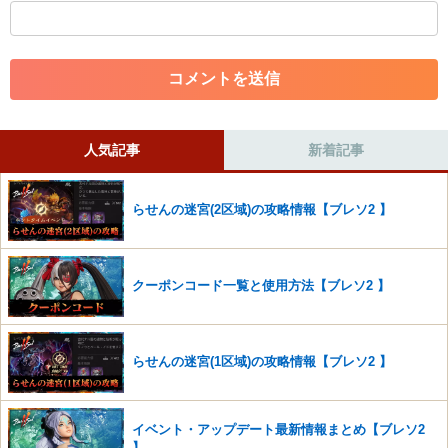
・外部サイトへの誘導や宣伝
・アカウントの売買など金銭が絡む内容の投稿
・各ゲームのネタバレを含む内容の投稿
・その他、管理者が不適切と判断した投稿
コメントの削除につきましては下記フォームより申請をいた
だけますでしょうか。
人気記事
新着記事
コメントの削除を申請する
※投稿内容を確認後、順次対応さ
せていただきます。ご了承ください。
らせんの迷宮(2区域)の攻略情報【ブレソ2 】
※一度削除したコメントは復元ができませんのでご注意くだ
さい。
また、過度な利用規約の違反や、弊社に損害の及ぶ内容の書き込みがあ
クーポンコード一覧と使用方法【ブレソ2 】
った場合は、法的措置をとらせていただく場合もございますので、あら
かじめご理解くださいませ。
らせんの迷宮(1区域)の攻略情報【ブレソ2 】
イベント・アップデート最新情報まとめ【ブレソ2
】