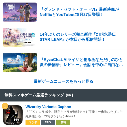
『グランド・セフト・オートVI』最新映像が
NetflixとYouTubeに8月27日登場！
14年ぶりのシリーズ完全新作『幻想水滸伝
STAR LEAP』が本日から配信開始！
『RyzaChat:AIライザと創るあなただけのひと
夏の夢物語』レビュー。会話を中心に自由な冒
険を進めていくシステムはこれまでにない新鮮
な体験が楽しめる【先行プレイレポート】
最新ゲームニュースをもっと見る
無料スマホゲーム厳選ランキング
【PR】
1
Wizardry Variants Daphne
『FFXI』コラボ中、限定キャラが無料ゲット可能！一歩進むたびに生
死を賭ける、本格ダンジョンRPG！
コラボ
RPG
無料