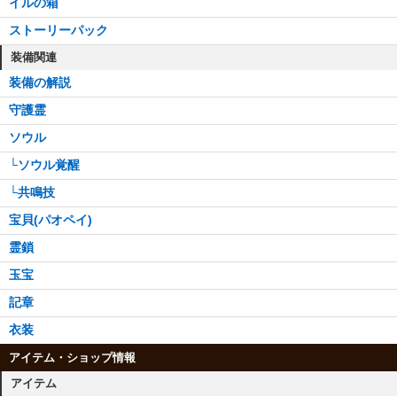
イルの箱
ストーリーパック
装備関連
装備の解説
守護霊
ソウル
└ソウル覚醒
└共鳴技
宝貝(パオペイ)
霊鎖
玉宝
記章
衣装
アイテム・ショップ情報
アイテム