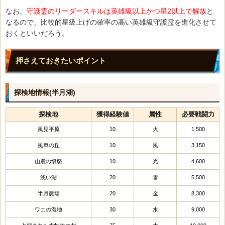
なお、
守護霊のリーダースキルは英雄級以上かつ星2以上で解放
と
なるので、比較的星級上げの確率の高い英雄級守護霊を進化させて
おくといいだろう。
押さえておきたいポイント
探検地情報(半月湖)
探検地
獲得経験値
属性
必要戦闘力
風見平原
10
火
1,500
風車の丘
10
風
3,150
山麓の憤怒
10
光
4,600
浅い湖
20
雷
5,500
半月農場
20
金
8,300
ワニの湿地
30
水
9,000