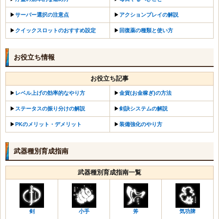
▶︎
サーバー選択の注意点
▶︎
アクションプレイの解説
▶︎
クイックスロットのおすすめ設定
▶︎
回復薬の種類と使い方
お役立ち情報
お役立ち記事
▶︎
レベル上げの効率的なやり方
▶︎
金貨(お金稼ぎ)の方法
▶︎
ステータスの振り分けの解説
▶︎
剣訣システムの解説
▶︎
PKのメリット・デメリット
▶︎
装備強化のやり方
武器種別育成指南
武器種別育成指南一覧
剣
小手
斧
気功牌