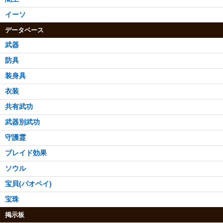
イーソ
データベース
武器
防具
装身具
衣装
共有武功
武器別武功
守護霊
ブレイド効果
ソウル
宝貝(パオペイ)
宝珠
掲示板