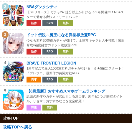
2
NBAダンクシティ
【8/6リリース】ガチャ240連分以上が引けるイベを開催中！NBAス
ターで魅せる爽快ストリートバスケ！
新作
SPG
無料
3
ドット伝説～魔王になる異世界放置RPG
今なら無料2000連ガチャが引けて、全恒常キャラも入手可能！魔王
育成×箱庭経営のドット絵放置RPG
新作
RPG
無料
4
BRAVE FRONTIER LEGION
1周年記念で最大1000連無料ガチャが引ける！＆★5確定スタート！
「ブレフロ」最新作の共闘対戦RPG
周年
RPG
無料
5
【8月最新】おすすめスマホゲームランキング
話題の新作やガチャが沢山引ける注目作、周年&コラボ開催タイト
ル、リセマラおすすめなどを完全網羅！
特集
無料
攻略TOP
攻略TOPへ戻る