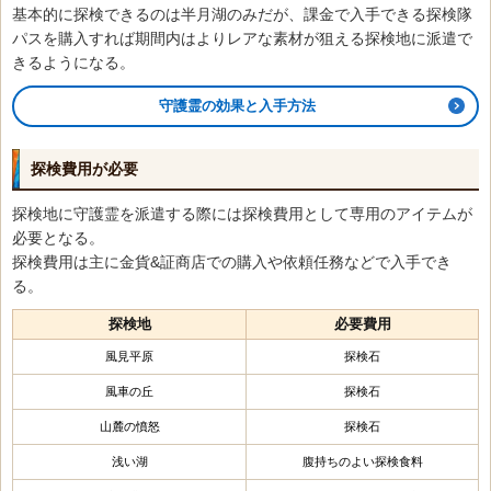
基本的に探検できるのは半月湖のみだが、課金で入手できる探検隊
パスを購入すれば期間内はよりレアな素材が狙える探検地に派遣で
きるようになる。
守護霊の効果と入手方法
探検費用が必要
探検地に守護霊を派遣する際には探検費用として専用のアイテムが
必要となる。
探検費用は主に金貨&証商店での購入や依頼任務などで入手でき
る。
探検地
必要費用
風見平原
探検石
風車の丘
探検石
山麓の憤怒
探検石
浅い湖
腹持ちのよい探検食料