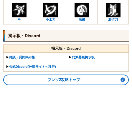
弓
小太刀
法鐘
邪術刀
掲示板・Discord
掲示板・Discord
▶︎
雑談・質問掲示板
▶︎
門派募集掲示板
▶︎
公式Discord(外部サイトへ移行)
ブレソ2攻略トップ