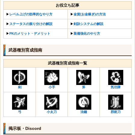
お役立ち記事
▶︎
レベル上げの効率的なやり方
▶︎
金貨(お金稼ぎ)の方法
▶︎
ステータスの振り分けの解説
▶︎
剣訣システムの解説
▶︎
PKのメリット・デメリット
▶︎
装備強化のやり方
武器種別育成指南
武器種別育成指南一覧
剣
小手
斧
気功牌
弓
小太刀
法鐘
邪術刀
掲示板・Discord