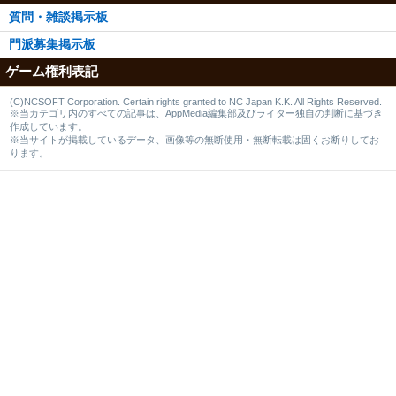
質問・雑談掲示板
門派募集掲示板
ゲーム権利表記
(C)NCSOFT Corporation. Certain rights granted to NC Japan K.K. All Rights Reserved.
※当カテゴリ内のすべての記事は、AppMedia編集部及びライター独自の判断に基づき
作成しています。
※当サイトが掲載しているデータ、画像等の無断使用・無断転載は固くお断りしてお
ります。