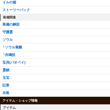
イルの箱
ストーリーパック
装備関連
装備の解説
守護霊
ソウル
└ソウル覚醒
└共鳴技
宝貝(パオペイ)
霊鎖
玉宝
記章
衣装
アイテム・ショップ情報
アイテム