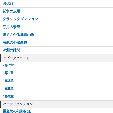
23階
討伐戦
25階
闘争の広場
30階
クラシックダンジョン
32階
赤月の砂漠
35階
燃えさかる海龍山脈
36階
海龍の心臓高原
深淵の隙間
エピッククエスト
2幕7章
3幕1章
4幕2章
4幕5章
4幕9章
パーティダンジョン
霊交院の幻影伝道