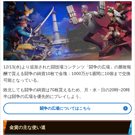
12/13(水)より追加された闘技場コンテンツ「闘争の広場」の勝敗報
酬で貰える闘争の鋳貨10枚で金塊：1000万が1週間に10個まで交換
可能となっている。
敗北しても闘争の鋳貨は70枚貰えるため、月・水・日の20時~20時
半は闘争の広場を優先的にプレイしよう。
闘争の広場についてはこちら
金貨の主な使い道