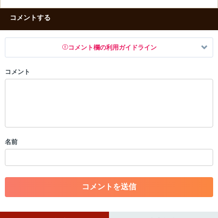
コメントする
コメント欄の利用ガイドライン
コメント
以下の書き込みを禁止とし、場合によってはコメント削除や書き込み制
限を行う可能性がございます。 あらかじめご了承ください。
・公序良俗に反する投稿
・スパムなど、記事内容と関係のない投稿
・誰かになりすます行為
・個人情報の投稿や、他者のプライバシーを侵害する投稿
名前
・一度削除された投稿を再び投稿すること
・外部サイトへの誘導や宣伝
・アカウントの売買など金銭が絡む内容の投稿
・各ゲームのネタバレを含む内容の投稿
・その他、管理者が不適切と判断した投稿
コメントの削除につきましては下記フォームより申請をいた
だけますでしょうか。