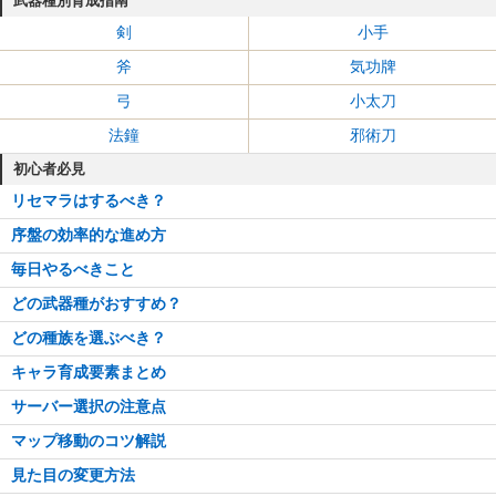
武器種別育成指南
剣
小手
斧
気功牌
弓
小太刀
法鐘
邪術刀
初心者必見
リセマラはするべき？
序盤の効率的な進め方
毎日やるべきこと
どの武器種がおすすめ？
どの種族を選ぶべき？
キャラ育成要素まとめ
サーバー選択の注意点
マップ移動のコツ解説
見た目の変更方法