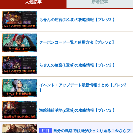
人気記事
新着記事
コメントの削除を申請する
※投稿内容を確認後、順次対応さ
せていただきます。ご了承ください。
らせんの迷宮(2区域)の攻略情報【ブレソ2 】
※一度削除したコメントは復元ができませんのでご注意くだ
さい。
また、過度な利用規約の違反や、弊社に損害の及ぶ内容の書き込みがあ
クーポンコード一覧と使用方法【ブレソ2 】
った場合は、法的措置をとらせていただく場合もございますので、あら
かじめご理解くださいませ。
らせんの迷宮(1区域)の攻略情報【ブレソ2 】
イベント・アップデート最新情報まとめ【ブレソ2
】
海蛇補給基地(2区域)の攻略情報【ブレソ2 】
注目
自分の戦略で戦局がひっくり返る！今さらプ