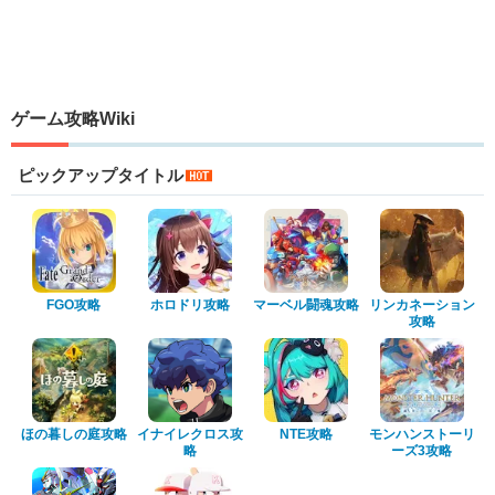
ゲーム攻略Wiki
ピックアップタイトル
FGO攻略
ホロドリ攻略
マーベル闘魂攻略
リンカネーション
攻略
ほの暮しの庭攻略
イナイレクロス攻
NTE攻略
モンハンストーリ
略
ーズ3攻略