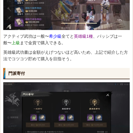
アクティブ武功は一般〜
希少級
全てと
英雄級1種
、パッシブは一
般〜
上級
まで金貨で購入できる。
英雄級武功書は金額がえげつないほど高いため、上記で紹介した方
法でコツコツ貯めて購入を目指そう。
門派寄付