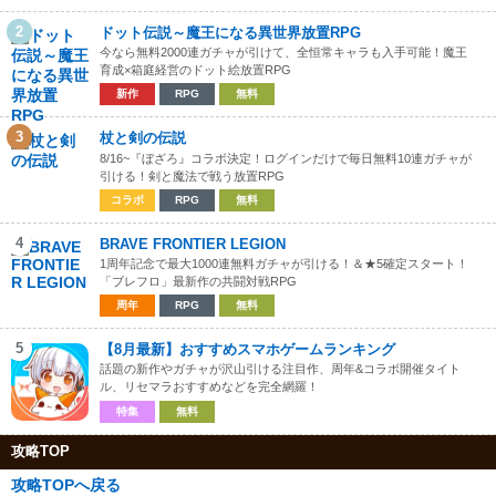
2
ドット伝説～魔王になる異世界放置RPG
今なら無料2000連ガチャが引けて、全恒常キャラも入手可能！魔王
育成×箱庭経営のドット絵放置RPG
新作
RPG
無料
3
杖と剣の伝説
8/16~『ぼざろ』コラボ決定！ログインだけで毎日無料10連ガチャが
引ける！剣と魔法で戦う放置RPG
コラボ
RPG
無料
4
BRAVE FRONTIER LEGION
1周年記念で最大1000連無料ガチャが引ける！＆★5確定スタート！
「ブレフロ」最新作の共闘対戦RPG
周年
RPG
無料
5
【8月最新】おすすめスマホゲームランキング
話題の新作やガチャが沢山引ける注目作、周年&コラボ開催タイト
ル、リセマラおすすめなどを完全網羅！
特集
無料
攻略TOP
攻略TOPへ戻る