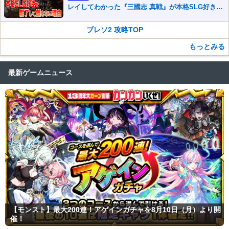
レイしてわかった『三國志 真戦』が本格SLG好きを
魅了して離さないワケ
ブレソ2 攻略TOP
もっとみる
最新ゲームニュース
【モンスト】最大200連！アゲインガチャを8月10日（月）より開
催！