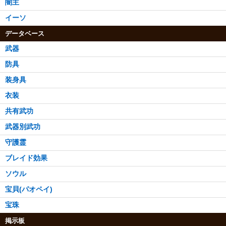
闇主
イーソ
データベース
武器
防具
装身具
衣装
共有武功
武器別武功
守護霊
ブレイド効果
ソウル
宝貝(パオペイ)
宝珠
掲示板