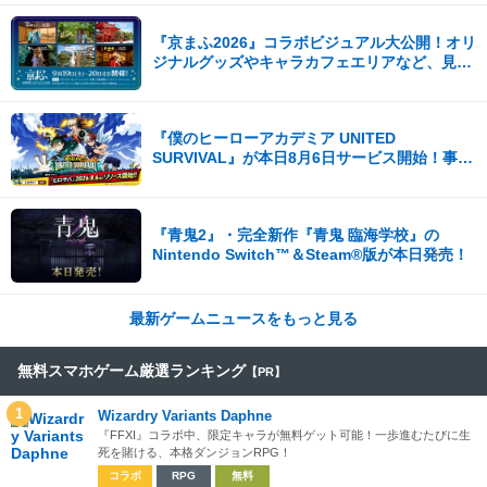
『京まふ2026』コラボビジュアル大公開！オリ
ジナルグッズやキャラカフェエリアなど、見ど
ころ満載！！
『僕のヒーローアカデミア UNITED
SURVIVAL』が本日8月6日サービス開始！事前
登録者数100万を突破！
『青鬼2』・完全新作『青鬼 臨海学校』の
Nintendo Switch™＆Steam®版が本日発売！
最新ゲームニュースをもっと見る
無料スマホゲーム厳選ランキング
【PR】
1
Wizardry Variants Daphne
『FFXI』コラボ中、限定キャラが無料ゲット可能！一歩進むたびに生
死を賭ける、本格ダンジョンRPG！
コラボ
RPG
無料