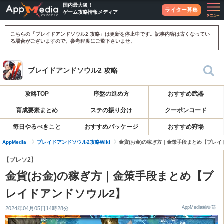
国内最大級！
ライター募集
ゲーム攻略情報メディア
こちらの「ブレイドアンドソウル2 攻略」は更新を停止中です。記事内容は古くなってい
る場合がございますので、参考程度にご覧下さいませ。
ブレイドアンドソウル2 攻略
攻略TOP
序盤の進め方
おすすめ武器
育成要素まとめ
ステの振り分け
クーポンコード
毎日やるべきこと
おすすめパッケージ
おすすめ狩場
AppMedia
ブレイドアンドソウル2攻略Wiki
金貨(お金)の稼ぎ方｜金策手段まとめ【ブレイ
【ブレソ2】
金貨(お金)の稼ぎ方｜金策手段まとめ【ブ
レイドアンドソウル2】
AppMedia編集部
2024年04月05日14時28分