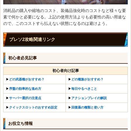
消耗品の購入や縮地のコスト、装備品強化時のコストなど様々な要
素で何かと必要になる。上記の使用方法よりも必要性の高い用途な
ので、このコストすら払えない状態になるのは避けよう。
ブレソ2攻略関連リンク
初心者必見記事
初心者向け記事
▶︎
どの武器種がおすすめ？
▶︎
どの種族がおすすめ？
▶︎
序盤の効率的な進め方
▶︎
毎日やるべきこと
▶︎
サーバー選択の注意点
▶︎
アクションプレイの解説
▶︎
クイックスロットのおすすめ設定
▶︎
回復薬の種類と使い方
お役立ち情報