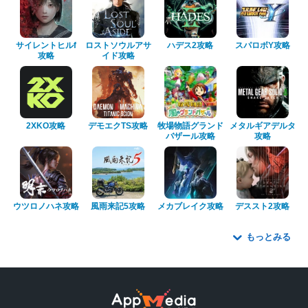
サイレントヒルf
ロストソウルアサ
ハデス2攻略
スパロボY攻略
攻略
イド攻略
2XKO攻略
デモエクTS攻略
牧場物語グランド
メタルギアデルタ
バザール攻略
攻略
ウツロノハネ攻略
風雨来記5攻略
メカブレイク攻略
デススト2攻略
もっとみる