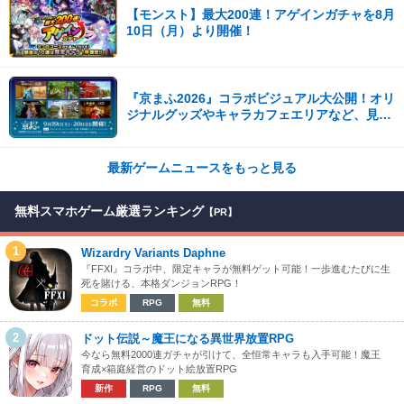
【モンスト】最大200連！アゲインガチャを8月
10日（月）より開催！
『京まふ2026』コラボビジュアル大公開！オリ
ジナルグッズやキャラカフェエリアなど、見ど
ころ満載！！
最新ゲームニュースをもっと見る
無料スマホゲーム厳選ランキング
【PR】
1
Wizardry Variants Daphne
『FFXI』コラボ中、限定キャラが無料ゲット可能！一歩進むたびに生
死を賭ける、本格ダンジョンRPG！
コラボ
RPG
無料
2
ドット伝説～魔王になる異世界放置RPG
今なら無料2000連ガチャが引けて、全恒常キャラも入手可能！魔王
育成×箱庭経営のドット絵放置RPG
新作
RPG
無料