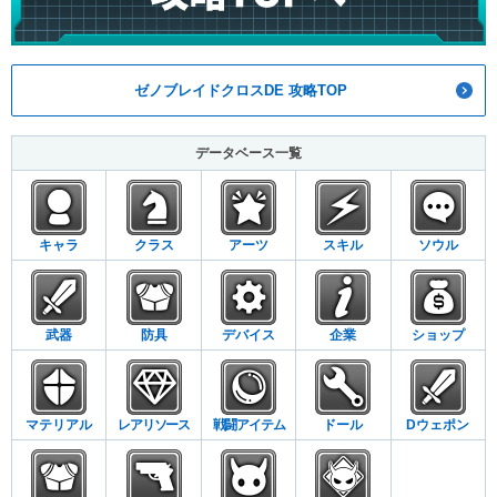
ゼノブレイドクロスDE 攻略TOP
データベース一覧
キャラ
クラス
アーツ
スキル
ソウル
武器
防具
デバイス
企業
ショップ
マテリアル
レアリソース
戦闘アイテム
ドール
Dウェポン