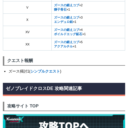
ズースの鍛えコブ
×2
V
獅子骨石
×1
ズースの鍛えコブ
×3
X
エンデュロ鉛
×1
ズースの鍛えコブ
×4
XV
ボイルドエッグ鉱石
×1
ズースの鍛えコブ
×5
XX
アクアルチル
×1
クエスト報酬
ズース掃討1(
シンプルクエスト
)
ゼノブレイドクロスDE 攻略関連記事
攻略サイト TOP