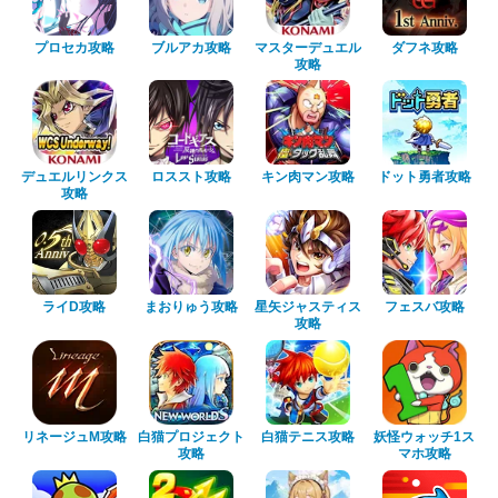
プロセカ攻略
ブルアカ攻略
マスターデュエル
ダフネ攻略
攻略
デュエルリンクス
ロススト攻略
キン肉マン攻略
ドット勇者攻略
攻略
ライD攻略
まおりゅう攻略
星矢ジャスティス
フェスバ攻略
攻略
リネージュM攻略
白猫プロジェクト
白猫テニス攻略
妖怪ウォッチ1ス
攻略
マホ攻略