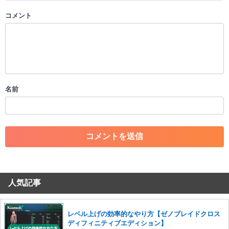
コメント
以下の書き込みを禁止とし、場合によってはコメント削除や書き込み制
限を行う可能性がございます。 あらかじめご了承ください。
・公序良俗に反する投稿
・スパムなど、記事内容と関係のない投稿
・誰かになりすます行為
・個人情報の投稿や、他者のプライバシーを侵害する投稿
名前
・一度削除された投稿を再び投稿すること
・外部サイトへの誘導や宣伝
・アカウントの売買など金銭が絡む内容の投稿
・各ゲームのネタバレを含む内容の投稿
・その他、管理者が不適切と判断した投稿
コメントの削除につきましては下記フォームより申請をいた
だけますでしょうか。
人気記事
コメントの削除を申請する
※投稿内容を確認後、順次対応さ
せていただきます。ご了承ください。
※一度削除したコメントは復元ができませんのでご注意くだ
レベル上げの効率的なやり方【ゼノブレイドクロス
さい。
ディフィニティブエディション】