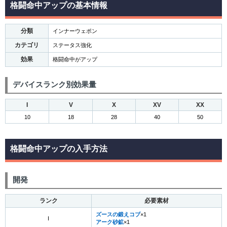
格闘命中アップの基本情報
分類
インナーウェポン
カテゴリ
ステータス強化
効果
格闘命中がアップ
デバイスランク別効果量
I
V
X
XV
XX
10
18
28
40
50
格闘命中アップの入手方法
開発
ランク
必要素材
ズースの鍛えコブ
×1
I
アーク砂鉱
×1