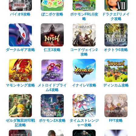
バイオ9攻略
ぽこポケ攻略
ポケモンFRLG攻
ドラクエ7リメイ
略
ク攻略
ダークルギア攻略
仁王3攻略
コードヴェイン2
オクトラ0攻略
攻略
マモンキング攻略
メトロイドプライ
イナイレV攻略
ディンカム攻略
ム4攻略
ゼルダ無双封印戦
ポケモンZA攻略
タイムストレンジ
FFT攻略
記攻略
ャー攻略