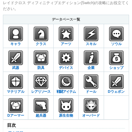
レイドクロス ディフィニティブエディション(Switch)の攻略にお役立てく
ださい。
データベース一覧
キャラ
クラス
アーツ
スキル
ソウル
武器
防具
デバイス
企業
ショップ
マテリアル
レアリソース
戦闘アイテム
ドール
Dウェポン
Dアーマー
超兵器
原生生物
オーバード
目次