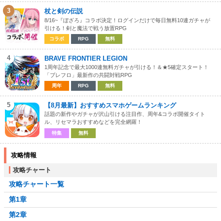
3
杖と剣の伝説
8/16~『ぼざろ』コラボ決定！ログインだけで毎日無料10連ガチャが
引ける！剣と魔法で戦う放置RPG
コラボ
RPG
無料
4
BRAVE FRONTIER LEGION
1周年記念で最大1000連無料ガチャが引ける！＆★5確定スタート！
「ブレフロ」最新作の共闘対戦RPG
周年
RPG
無料
5
【8月最新】おすすめスマホゲームランキング
話題の新作やガチャが沢山引ける注目作、周年&コラボ開催タイト
ル、リセマラおすすめなどを完全網羅！
特集
無料
攻略情報
攻略チャート
攻略チャート一覧
第1章
第2章