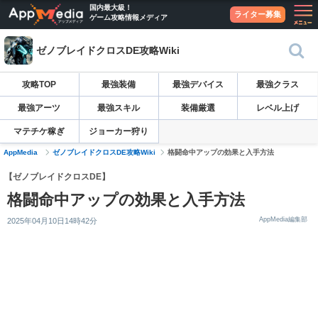
国内最大級！
ライター募集
ゲーム攻略情報メディア
ゼノブレイドクロスDE攻略Wiki
攻略TOP
最強装備
最強デバイス
最強クラス
最強アーツ
最強スキル
装備厳選
レベル上げ
マテチケ稼ぎ
ジョーカー狩り
AppMedia
ゼノブレイドクロスDE攻略Wiki
格闘命中アップの効果と入手方法
【ゼノブレイドクロスDE】
格闘命中アップの効果と入手方法
AppMedia編集部
2025年04月10日14時42分