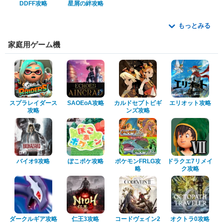
DDFF攻略
星屑の絆攻略
もっとみる
家庭用ゲーム機
スプラレイダース
SAOEoA攻略
カルドセプトビギ
エリオット攻略
攻略
ンズ攻略
バイオ9攻略
ぽこポケ攻略
ポケモンFRLG攻
ドラクエ7リメイ
略
ク攻略
ダークルギア攻略
仁王3攻略
コードヴェイン2
オクトラ0攻略