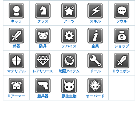
キャラ
クラス
アーツ
スキル
ソウル
武器
防具
デバイス
企業
ショップ
マテリアル
レアリソース
戦闘アイテム
ドール
Dウェポン
Dアーマー
超兵器
原生生物
オーバード