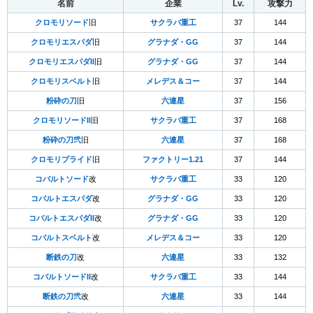
名前
企業
Lv.
攻撃力
クロモリソード
旧
サクラバ重工
37
144
クロモリエスパダ
旧
グラナダ・GG
37
144
クロモリエスパダII
旧
グラナダ・GG
37
144
クロモリスベルト
旧
メレデス＆コー
37
144
粉砕の刀
旧
六連星
37
156
クロモリソードII
旧
サクラバ重工
37
168
粉砕の刀弐
旧
六連星
37
168
クロモリプライド
旧
ファクトリー1.21
37
144
コバルトソード
改
サクラバ重工
33
120
コバルトエスパダ
改
グラナダ・GG
33
120
コバルトエスパダII
改
グラナダ・GG
33
120
コバルトスベルト
改
メレデス＆コー
33
120
断鉄の刀
改
六連星
33
132
コバルトソードII
改
サクラバ重工
33
144
断鉄の刀弐
改
六連星
33
144