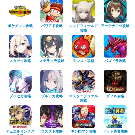
ポケチャン攻略
パワアド攻略
エンドフィールド
アークナイツ攻略
攻略
スタセイ攻略
ステラソラ攻略
モンスト攻略
パズドラ攻略
プロセカ攻略
ブルアカ攻略
マスターデュエル
ダフネ攻略
攻略
デュエルリンクス
ロススト攻略
キン肉マン攻略
ドット勇者攻略