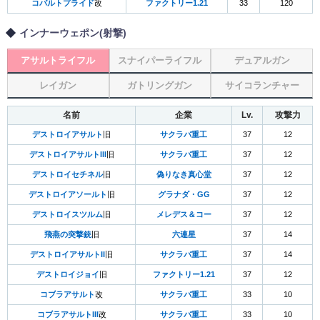
コバルトプライド
改
ファクトリー1.21
33
120
インナーウェポン(射撃)
アサルトライフル
スナイパーライフル
デュアルガン
レイガン
ガトリングガン
サイコランチャー
名前
企業
Lv.
攻撃力
デストロイアサルト
旧
サクラバ重工
37
12
デストロイアサルトIII
旧
サクラバ重工
37
12
デストロイセチネル
旧
偽りなき真心堂
37
12
デストロイアソールト
旧
グラナダ・GG
37
12
デストロイスツルム
旧
メレデス＆コー
37
12
飛燕の突撃銃
旧
六連星
37
14
デストロイアサルトII
旧
サクラバ重工
37
14
デストロイジョイ
旧
ファクトリー1.21
37
12
コブラアサルト
改
サクラバ重工
33
10
コブラアサルトIII
改
サクラバ重工
33
10