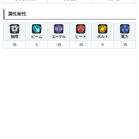
属性耐性
物理
ビーム
エーテル
ヒート
ボルト
重力
35
0
-25
-25
0
-25