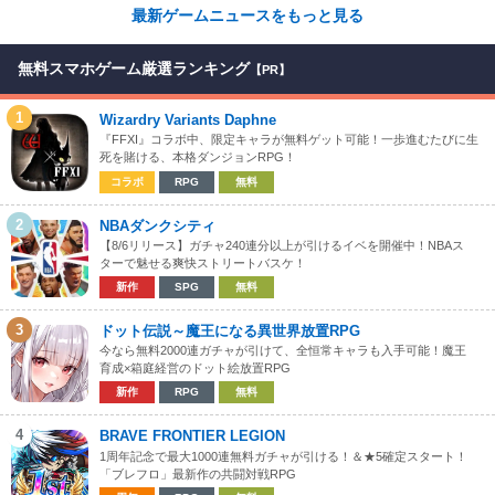
最新ゲームニュースをもっと見る
無料スマホゲーム厳選ランキング
【PR】
1
Wizardry Variants Daphne
『FFXI』コラボ中、限定キャラが無料ゲット可能！一歩進むたびに生
死を賭ける、本格ダンジョンRPG！
コラボ
RPG
無料
2
NBAダンクシティ
【8/6リリース】ガチャ240連分以上が引けるイベを開催中！NBAス
ターで魅せる爽快ストリートバスケ！
新作
SPG
無料
3
ドット伝説～魔王になる異世界放置RPG
今なら無料2000連ガチャが引けて、全恒常キャラも入手可能！魔王
育成×箱庭経営のドット絵放置RPG
新作
RPG
無料
4
BRAVE FRONTIER LEGION
1周年記念で最大1000連無料ガチャが引ける！＆★5確定スタート！
「ブレフロ」最新作の共闘対戦RPG