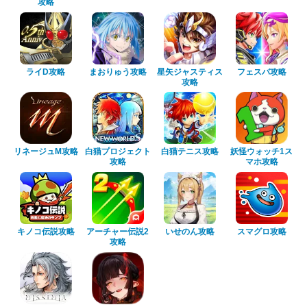
攻略
ライD攻略
まおりゅう攻略
星矢ジャスティス
フェスバ攻略
攻略
リネージュM攻略
白猫プロジェクト
白猫テニス攻略
妖怪ウォッチ1ス
攻略
マホ攻略
キノコ伝説攻略
アーチャー伝説2
いせのん攻略
スマグロ攻略
攻略