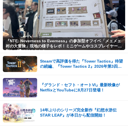
『NTE: Neverness to Everness』の参加型オフイベ「メェメェ
村の大冒険」現地の様子をレポ！ミニゲームやコスプレイヤー撮
影など盛りだくさん！
Steamで高評価を得た『Tower Tactics』待望
の続編、『Tower Tactics 2』2026年第3四半
期に早期アクセス開始
『グランド・セフト・オートVI』最新映像が
NetflixとYouTubeに8月27日登場！
14年ぶりのシリーズ完全新作『幻想水滸伝
STAR LEAP』が本日から配信開始！