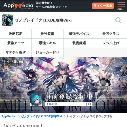
国内最大級！
ライター募集
ゲーム攻略情報メディア
ゼノブレイドクロスDE攻略Wiki
攻略TOP
最強装備
最強デバイス
最強クラス
最強アーツ
最強スキル
装備厳選
レベル上げ
マテチケ稼ぎ
ジョーカー狩り
AppMedia
ゼノブレイドクロスDE攻略Wiki
レイブン・クレクスのドロップ情報
【ゼノブレイドクロスDE】