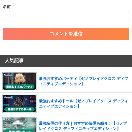
・個人情報の投稿や、他者のプライバシーを侵害する投稿
名前
・一度削除された投稿を再び投稿すること
・外部サイトへの誘導や宣伝
・アカウントの売買など金銭が絡む内容の投稿
・各ゲームのネタバレを含む内容の投稿
・その他、管理者が不適切と判断した投稿
コメントの削除につきましては下記フォームより申請をいた
だけますでしょうか。
人気記事
コメントの削除を申請する
※投稿内容を確認後、順次対応さ
せていただきます。ご了承ください。
※一度削除したコメントは復元ができませんのでご注意くだ
最強おすすめパーティ【ゼノブレイドクロス ディフ
さい。
ィニティブエディション】
また、過度な利用規約の違反や、弊社に損害の及ぶ内容の書き込みがあ
った場合は、法的措置をとらせていただく場合もございますので、あら
最強おすすめドール【ゼノブレイドクロス ディフィ
かじめご理解くださいませ。
ニティブエディション】
最強装備の作り方｜おすすめ装備も紹介！【ゼノブ
レイドクロス ディフィニティブエディション】