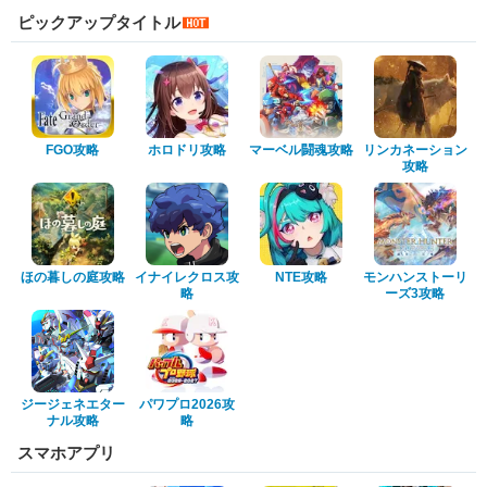
ピックアップタイトル
FGO攻略
ホロドリ攻略
マーベル闘魂攻略
リンカネーション
攻略
ほの暮しの庭攻略
イナイレクロス攻
NTE攻略
モンハンストーリ
略
ーズ3攻略
ジージェネエター
パワプロ2026攻
ナル攻略
略
スマホアプリ