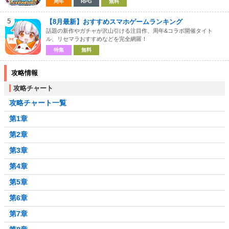
周年
RPG
無料
5
【8月最新】おすすめスマホゲームランキング
話題の新作やガチャが沢山引ける注目作、周年&コラボ開催タイト
ル、リセマラおすすめなどを完全網羅！
特集
無料
攻略情報
攻略チャート
攻略チャート一覧
第1章
第2章
第3章
第4章
第5章
第6章
第7章