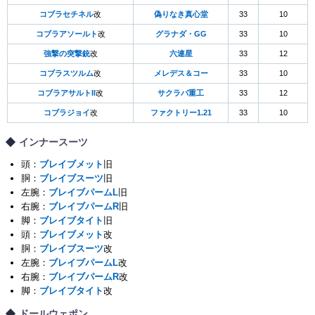
コブラセチネル
改
偽りなき真心堂
33
10
コブラアソールト
改
グラナダ・GG
33
10
強撃の突撃銃
改
六連星
33
12
コブラスツルム
改
メレデス＆コー
33
10
コブラアサルトII
改
サクラバ重工
33
12
コブラジョイ
改
ファクトリー1.21
33
10
インナースーツ
頭：
ブレイブメット
旧
胴：
ブレイブスーツ
旧
左腕：
ブレイブパームL
旧
右腕：
ブレイブパームR
旧
脚：
ブレイブタイト
旧
頭：
ブレイブメット
改
胴：
ブレイブスーツ
改
左腕：
ブレイブパームL
改
右腕：
ブレイブパームR
改
脚：
ブレイブタイト
改
ドールウェポン