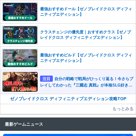
最強おすすめドール【ゼノブレイドクロス ディフィ
ニティブエディション】
クラスチェンジの優先度｜おすすめクラス【ゼノブ
レイドクロス ディフィニティブエディション】
最強おすすめビルド【ゼノブレイドクロス ディフィ
ニティブエディション】
注目
自分の戦略で戦局がひっくり返る！今さらプ
レイしてわかった『三國志 真戦』が本格SLG好きを
魅了して離さないワケ
ゼノブレイドクロス ディフィニティブエディション攻略TOP
もっとみる
最新ゲームニュース