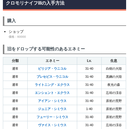
クロモリナイフIIIの入手方法
購入
ショップ
価格：60000
旧をドロップする可能性のあるエネミー
分類
エネミー
Lv.
生息
通常
ビリジア・ウニコル
31-40
白樹の大陸
通常
プレセピス・ウニコル
31-40
黒鋼の大陸
通常
ライトニング・エクウス
31-40
夜光の森
通常
エンシェント・エクウス
31-40
忘却の渓谷
通常
アイアン・シミウス
31-40
原初の荒野
通常
ジュニア・シミウス
1-40
原初の荒野
通常
フューリー・シミウス
31-40
原初の荒野
通常
ヴァイス・シミウス
31-40
忘却の渓谷