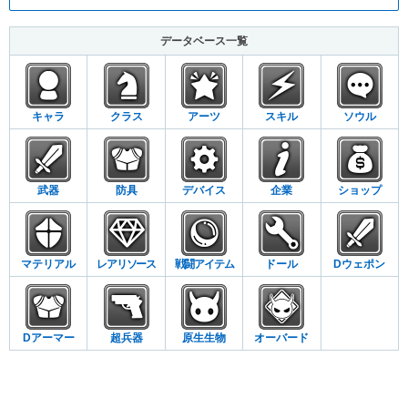
データベース一覧
キャラ
クラス
アーツ
スキル
ソウル
武器
防具
デバイス
企業
ショップ
マテリアル
レアリソース
戦闘アイテム
ドール
Dウェポン
Dアーマー
超兵器
原生生物
オーバード