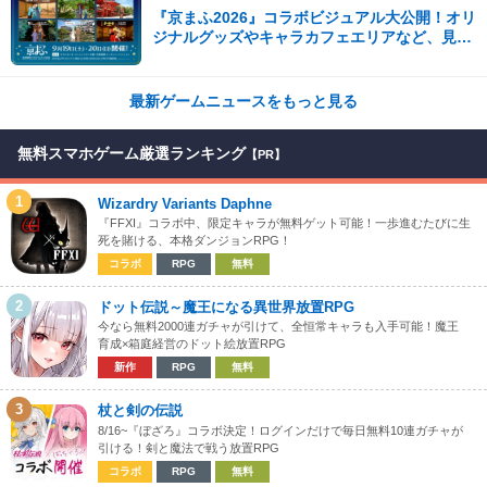
『京まふ2026』コラボビジュアル大公開！オリ
ジナルグッズやキャラカフェエリアなど、見ど
ころ満載！！
最新ゲームニュースをもっと見る
無料スマホゲーム厳選ランキング
【PR】
1
Wizardry Variants Daphne
『FFXI』コラボ中、限定キャラが無料ゲット可能！一歩進むたびに生
死を賭ける、本格ダンジョンRPG！
コラボ
RPG
無料
2
ドット伝説～魔王になる異世界放置RPG
今なら無料2000連ガチャが引けて、全恒常キャラも入手可能！魔王
育成×箱庭経営のドット絵放置RPG
新作
RPG
無料
3
杖と剣の伝説
8/16~『ぼざろ』コラボ決定！ログインだけで毎日無料10連ガチャが
引ける！剣と魔法で戦う放置RPG
コラボ
RPG
無料