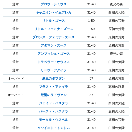
通常
ブロウ・シミウス
31-40
夜光の森
通常
キャニオン・イムプレカ
31-40
白樹の大陸
通常
リトル・ズース
1-50
原初の荒野
通常
リトル・フェミナ・ズース
1-50
原初の荒野
通常
ブロンズ・フェミナ・ズース
31-40
原初の荒野
通常
アダマン・ズース
31-40
原初の荒野
通常
アンブッシュ・ズース
31-40
夜光の森
通常
トラベラー・オウィス
31-40
白樹の大陸
通常
リーヴ・アクイラ
31-40
原初の荒野
オーバード
豪風のボフダン
37
原初の荒野
通常
ブラスト・アクイラ
31-40
忘却の渓谷
オーバード
荒鷲のラドヴァン
37
白樹の大陸
通常
ジェイド・ハスタラ
31-40
白樹の大陸
通常
バースト・ハスタラ
31-40
黒鋼の大陸
通常
モータル・ウスペル
31-40
原初の荒野
通常
クワイエト・トンドム
31-40
白樹の大陸