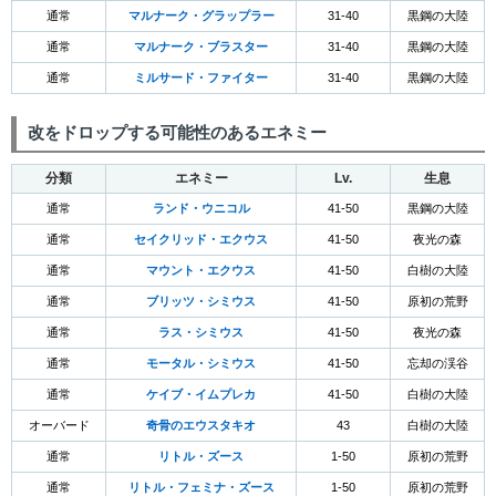
通常
マルナーク・グラップラー
31-40
黒鋼の大陸
通常
マルナーク・ブラスター
31-40
黒鋼の大陸
通常
ミルサード・ファイター
31-40
黒鋼の大陸
改をドロップする可能性のあるエネミー
分類
エネミー
Lv.
生息
通常
ランド・ウニコル
41-50
黒鋼の大陸
通常
セイクリッド・エクウス
41-50
夜光の森
通常
マウント・エクウス
41-50
白樹の大陸
通常
ブリッツ・シミウス
41-50
原初の荒野
通常
ラス・シミウス
41-50
夜光の森
通常
モータル・シミウス
41-50
忘却の渓谷
通常
ケイブ・イムプレカ
41-50
白樹の大陸
オーバード
奇骨のエウスタキオ
43
白樹の大陸
通常
リトル・ズース
1-50
原初の荒野
通常
リトル・フェミナ・ズース
1-50
原初の荒野