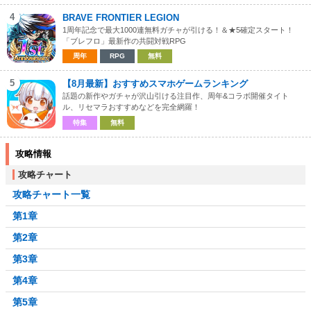
4
BRAVE FRONTIER LEGION
1周年記念で最大1000連無料ガチャが引ける！＆★5確定スタート！
「ブレフロ」最新作の共闘対戦RPG
周年
RPG
無料
5
【8月最新】おすすめスマホゲームランキング
話題の新作やガチャが沢山引ける注目作、周年&コラボ開催タイト
ル、リセマラおすすめなどを完全網羅！
特集
無料
攻略情報
攻略チャート
攻略チャート一覧
第1章
第2章
第3章
第4章
第5章