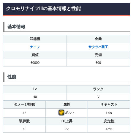
クロモリナイフIIIの基本情報と性能
基本情報
武器種
企業
ナイフ
サクラバ重工
買値
売値
60000
600
性能
Lv.
ランク
40
V
ダメージ指数
属性
リキャスト
ボルト
42
1.0s
装弾数
TP上昇
安定性
0
72
±3%