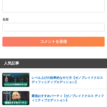
・公序良俗に反する投稿
・スパムなど、記事内容と関係のない投稿
・誰かになりすます行為
・個人情報の投稿や、他者のプライバシーを侵害する投稿
名前
・一度削除された投稿を再び投稿すること
・外部サイトへの誘導や宣伝
・アカウントの売買など金銭が絡む内容の投稿
・各ゲームのネタバレを含む内容の投稿
・その他、管理者が不適切と判断した投稿
コメントの削除につきましては下記フォームより申請をいた
だけますでしょうか。
人気記事
コメントの削除を申請する
※投稿内容を確認後、順次対応さ
せていただきます。ご了承ください。
※一度削除したコメントは復元ができませんのでご注意くだ
レベル上げの効率的なやり方【ゼノブレイドクロス
さい。
ディフィニティブエディション】
また、過度な利用規約の違反や、弊社に損害の及ぶ内容の書き込みがあ
った場合は、法的措置をとらせていただく場合もございますので、あら
最強おすすめパーティ【ゼノブレイドクロス ディフ
かじめご理解くださいませ。
ィニティブエディション】