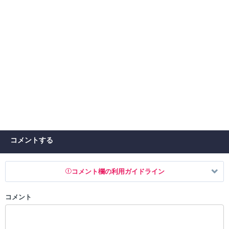
コメントする
コメント欄の利用ガイドライン
コメント
以下の書き込みを禁止とし、場合によってはコメント削除や書き込み制
限を行う可能性がございます。 あらかじめご了承ください。