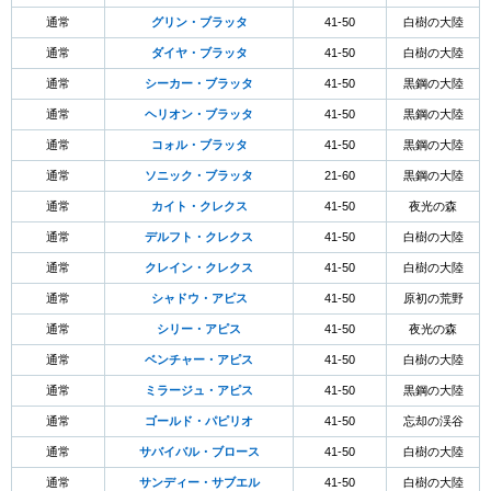
通常
グリン・ブラッタ
41-50
白樹の大陸
通常
ダイヤ・ブラッタ
41-50
白樹の大陸
通常
シーカー・ブラッタ
41-50
黒鋼の大陸
通常
ヘリオン・ブラッタ
41-50
黒鋼の大陸
通常
コォル・ブラッタ
41-50
黒鋼の大陸
通常
ソニック・ブラッタ
21-60
黒鋼の大陸
通常
カイト・クレクス
41-50
夜光の森
通常
デルフト・クレクス
41-50
白樹の大陸
通常
クレイン・クレクス
41-50
白樹の大陸
通常
シャドウ・アピス
41-50
原初の荒野
通常
シリー・アピス
41-50
夜光の森
通常
ベンチャー・アピス
41-50
白樹の大陸
通常
ミラージュ・アピス
41-50
黒鋼の大陸
通常
ゴールド・パピリオ
41-50
忘却の渓谷
通常
サバイバル・ブロース
41-50
白樹の大陸
通常
サンディー・サブエル
41-50
白樹の大陸