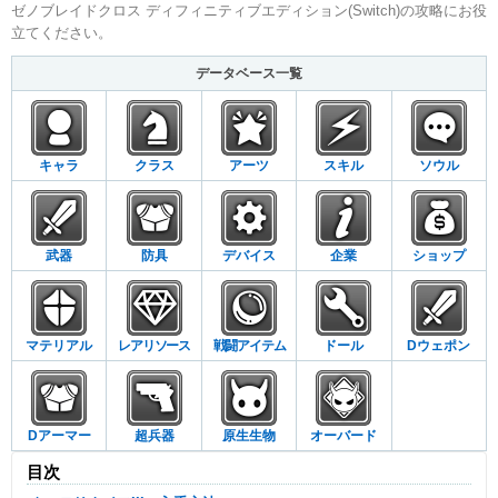
ゼノブレイドクロス ディフィニティブエディション(Switch)の攻略にお役
立てください。
データベース一覧
キャラ
クラス
アーツ
スキル
ソウル
武器
防具
デバイス
企業
ショップ
マテリアル
レアリソース
戦闘アイテム
ドール
Dウェポン
Dアーマー
超兵器
原生生物
オーバード
目次