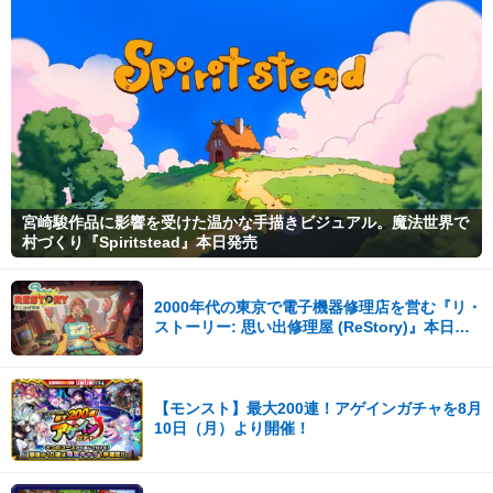
宮崎駿作品に影響を受けた温かな手描きビジュアル。魔法世界で
村づくり『Spiritstead』本日発売
2000年代の東京で電子機器修理店を営む『リ・
ストーリー: 思い出修理屋 (ReStory)』本日
Steamで配信開始
【モンスト】最大200連！アゲインガチャを8月
10日（月）より開催！