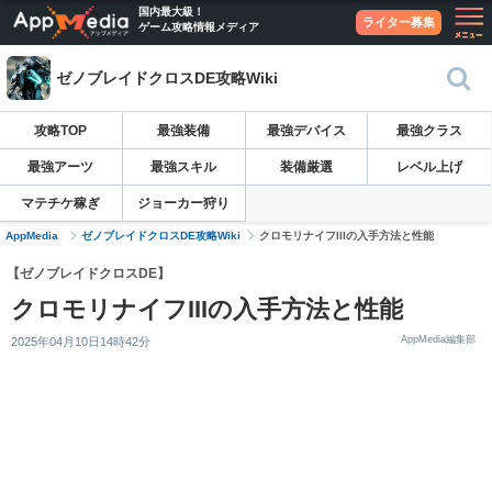
国内最大級！
ライター募集
ゲーム攻略情報メディア
ゼノブレイドクロスDE攻略Wiki
攻略TOP
最強装備
最強デバイス
最強クラス
最強アーツ
最強スキル
装備厳選
レベル上げ
マテチケ稼ぎ
ジョーカー狩り
AppMedia
ゼノブレイドクロスDE攻略Wiki
クロモリナイフIIIの入手方法と性能
【ゼノブレイドクロスDE】
クロモリナイフIIIの入手方法と性能
AppMedia編集部
2025年04月10日14時42分