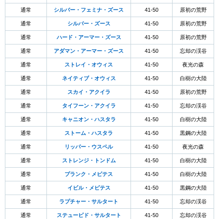
通常
シルバー・フェミナ・ズース
41-50
原初の荒野
通常
シルバー・ズース
41-50
原初の荒野
通常
ハード・アーマー・ズース
41-50
原初の荒野
通常
アダマン・アーマー・ズース
41-50
忘却の渓谷
通常
ストレイ・オウィス
41-50
夜光の森
通常
ネイティブ・オウィス
41-50
白樹の大陸
通常
スカイ・アクイラ
41-50
原初の荒野
通常
タイフーン・アクイラ
41-50
忘却の渓谷
通常
キャニオン・ハスタラ
41-50
白樹の大陸
通常
ストーム・ハスタラ
41-50
黒鋼の大陸
通常
リッパー・ウスペル
41-50
夜光の森
通常
ストレンジ・トンドム
41-50
白樹の大陸
通常
プランク・メピテス
41-50
白樹の大陸
通常
イビル・メピテス
41-50
黒鋼の大陸
通常
ラプチャー・サルタート
41-50
忘却の渓谷
通常
ステューピド・サルタート
41-50
忘却の渓谷