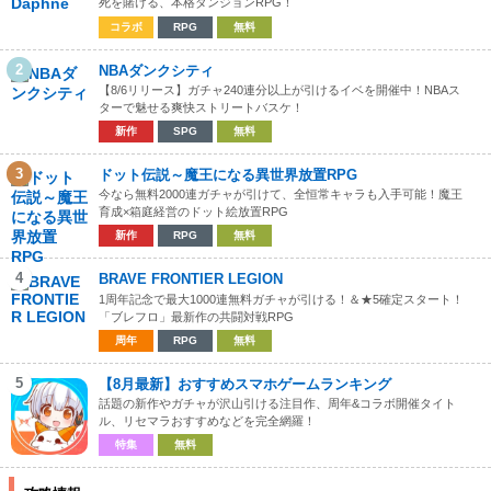
死を賭ける、本格ダンジョンRPG！
コラボ
RPG
無料
2
NBAダンクシティ
【8/6リリース】ガチャ240連分以上が引けるイベを開催中！NBAス
ターで魅せる爽快ストリートバスケ！
新作
SPG
無料
3
ドット伝説～魔王になる異世界放置RPG
今なら無料2000連ガチャが引けて、全恒常キャラも入手可能！魔王
育成×箱庭経営のドット絵放置RPG
新作
RPG
無料
4
BRAVE FRONTIER LEGION
1周年記念で最大1000連無料ガチャが引ける！＆★5確定スタート！
「ブレフロ」最新作の共闘対戦RPG
周年
RPG
無料
5
【8月最新】おすすめスマホゲームランキング
話題の新作やガチャが沢山引ける注目作、周年&コラボ開催タイト
ル、リセマラおすすめなどを完全網羅！
特集
無料