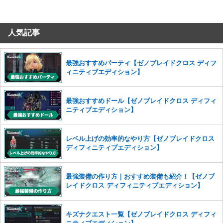
コメントの削除につきましては下記フォームより申請をいた
だけますでしょうか。
人気記事
コメントの削除を申請する
※投稿内容を確認後、順次対応さ
せていただきます。ご了承ください。
※一度削除したコメントは復元ができませんのでご注意くだ
最強おすすめパーティ【ゼノブレイドクロス ディフ
さい。
ィニティブエディション】
また、過度な利用規約の違反や、弊社に損害の及ぶ内容の書き込みがあ
った場合は、法的措置をとらせていただく場合もございますので、あら
最強おすすめドール【ゼノブレイドクロス ディフィ
かじめご理解くださいませ。
ニティブエディション】
レベル上げの効率的なやり方【ゼノブレイドクロス
ディフィニティブエディション】
最強装備の作り方｜おすすめ装備も紹介！【ゼノブ
レイドクロス ディフィニティブエディション】
キズナクエスト一覧【ゼノブレイドクロス ディフィ