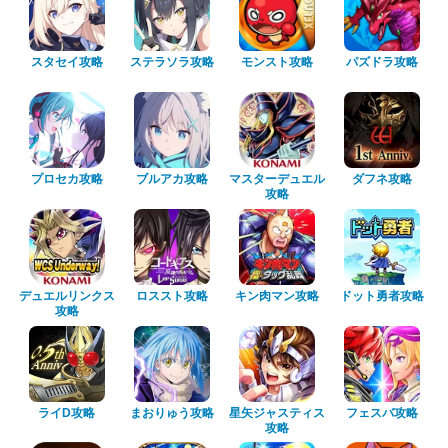
スタセイ攻略
ステラソラ攻略
モンスト攻略
パズドラ攻略
プロセカ攻略
ブルアカ攻略
マスターデュエル
ダフネ攻略
攻略
デュエルリンクス
ロススト攻略
キン肉マン攻略
ドット勇者攻略
攻略
ライD攻略
まおりゅう攻略
星矢ジャスティス
フェスバ攻略
攻略