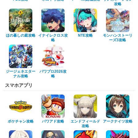
攻略
ほの暮しの庭攻略
イナイレクロス攻
NTE攻略
モンハンストーリ
略
ーズ3攻略
ジージェネエター
パワプロ2026攻
ナル攻略
略
スマホアプリ
ポケチャン攻略
パワアド攻略
エンドフィールド
アークナイツ攻略
攻略