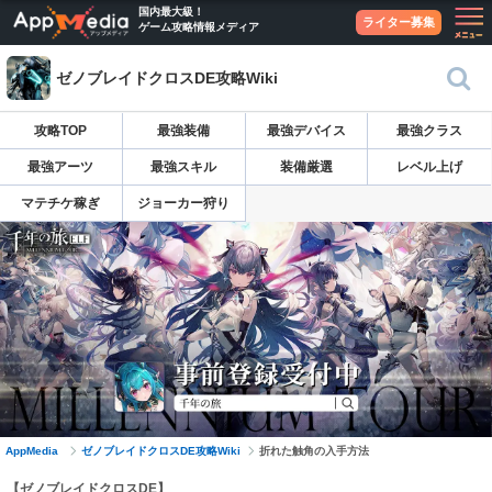
国内最大級！
ライター募集
ゲーム攻略情報メディア
ゼノブレイドクロスDE攻略Wiki
攻略TOP
最強装備
最強デバイス
最強クラス
最強アーツ
最強スキル
装備厳選
レベル上げ
マテチケ稼ぎ
ジョーカー狩り
AppMedia
ゼノブレイドクロスDE攻略Wiki
折れた触角の入手方法
【ゼノブレイドクロスDE】