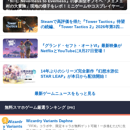
『NTE: Neverness to Everness』の参加型オフイベ「メェメェ
村の大冒険」現地の様子をレポ！ミニゲームやコスプレイヤー撮
影など盛りだくさん！
Steamで高評価を得た『Tower Tactics』待望
の続編、『Tower Tactics 2』2026年第3四半
期に早期アクセス開始
『グランド・セフト・オートVI』最新映像が
NetflixとYouTubeに8月27日登場！
14年ぶりのシリーズ完全新作『幻想水滸伝
STAR LEAP』が本日から配信開始！
最新ゲームニュースをもっと見る
無料スマホゲーム厳選ランキング
【PR】
1
Wizardry Variants Daphne
『FFXI』コラボ中、限定キャラが無料ゲット可能！一歩進むたびに生