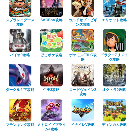
スプラレイダース
SAOEoA攻略
カルドセプトビギ
エリオット攻略
攻略
ンズ攻略
バイオ9攻略
ぽこポケ攻略
ポケモンFRLG攻
ドラクエ7リメイ
略
ク攻略
ダークルギア攻略
仁王3攻略
コードヴェイン2
オクトラ0攻略
攻略
マモンキング攻略
メトロイドプライ
イナイレV攻略
ディンカム攻略
ム4攻略