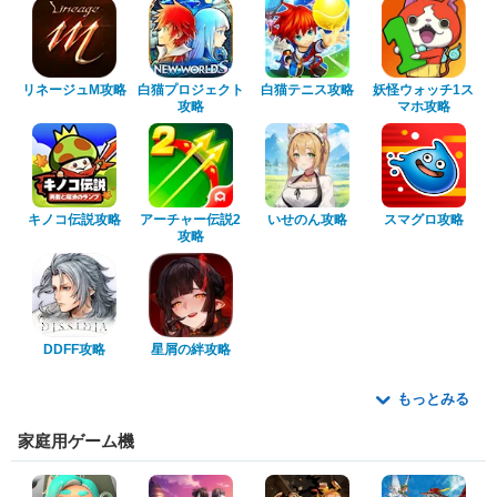
リネージュM攻略
白猫プロジェクト
白猫テニス攻略
妖怪ウォッチ1ス
攻略
マホ攻略
キノコ伝説攻略
アーチャー伝説2
いせのん攻略
スマグロ攻略
攻略
DDFF攻略
星屑の絆攻略
もっとみる
家庭用ゲーム機