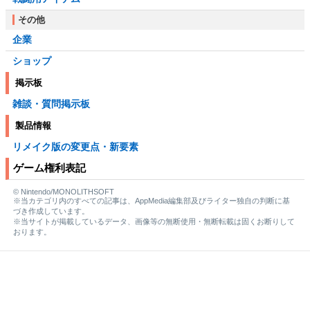
その他
企業
ショップ
掲示板
雑談・質問掲示板
製品情報
リメイク版の変更点・新要素
ゲーム権利表記
© Nintendo/MONOLITHSOFT
※当カテゴリ内のすべての記事は、AppMedia編集部及びライター独自の判断に基
づき作成しています。
※当サイトが掲載しているデータ、画像等の無断使用・無断転載は固くお断りして
おります。