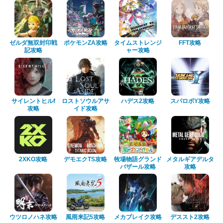
ゼルダ無双封印戦
ポケモンZA攻略
タイムストレンジ
FFT攻略
記攻略
ャー攻略
サイレントヒルf
ロストソウルアサ
ハデス2攻略
スパロボY攻略
攻略
イド攻略
2XKO攻略
デモエクTS攻略
牧場物語グランド
メタルギアデルタ
バザール攻略
攻略
ウツロノハネ攻略
風雨来記5攻略
メカブレイク攻略
デススト2攻略