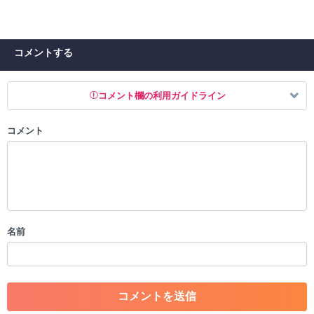
コメントする
コメント欄の利用ガイドライン
コメント
以下の書き込みを禁止とし、場合によってはコメント削除や書き込み制
限を行う可能性がございます。 あらかじめご了承ください。
・公序良俗に反する投稿
・スパムなど、記事内容と関係のない投稿
・誰かになりすます行為
・個人情報の投稿や、他者のプライバシーを侵害する投稿
名前
・一度削除された投稿を再び投稿すること
・外部サイトへの誘導や宣伝
・アカウントの売買など金銭が絡む内容の投稿
・各ゲームのネタバレを含む内容の投稿
・その他、管理者が不適切と判断した投稿