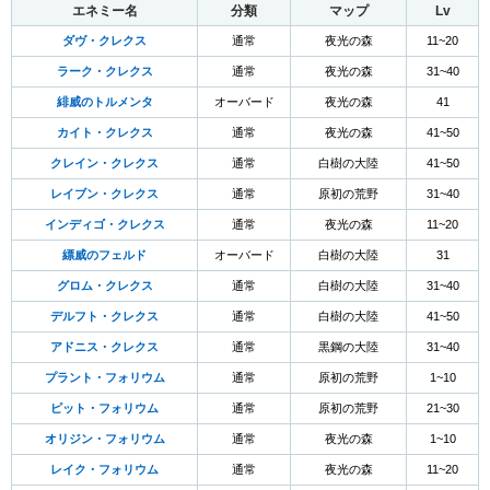
エネミー名
分類
マップ
Lv
ダヴ・クレクス
通常
夜光の森
11~20
ラーク・クレクス
通常
夜光の森
31~40
緋威のトルメンタ
オーバード
夜光の森
41
カイト・クレクス
通常
夜光の森
41~50
クレイン・クレクス
通常
白樹の大陸
41~50
レイブン・クレクス
通常
原初の荒野
31~40
インディゴ・クレクス
通常
夜光の森
11~20
縹威のフェルド
オーバード
白樹の大陸
31
グロム・クレクス
通常
白樹の大陸
31~40
デルフト・クレクス
通常
白樹の大陸
41~50
アドニス・クレクス
通常
黒鋼の大陸
31~40
プラント・フォリウム
通常
原初の荒野
1~10
ピット・フォリウム
通常
原初の荒野
21~30
オリジン・フォリウム
通常
夜光の森
1~10
レイク・フォリウム
通常
夜光の森
11~20