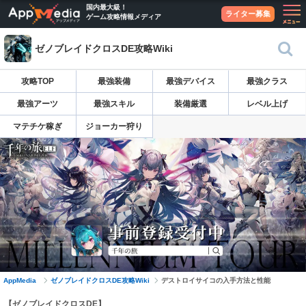
国内最大級！
ライター募集
ゲーム攻略情報メディア
ゼノブレイドクロスDE攻略Wiki
攻略TOP
最強装備
最強デバイス
最強クラス
最強アーツ
最強スキル
装備厳選
レベル上げ
マテチケ稼ぎ
ジョーカー狩り
AppMedia
ゼノブレイドクロスDE攻略Wiki
デストロイサイコの入手方法と性能
【ゼノブレイドクロスDE】