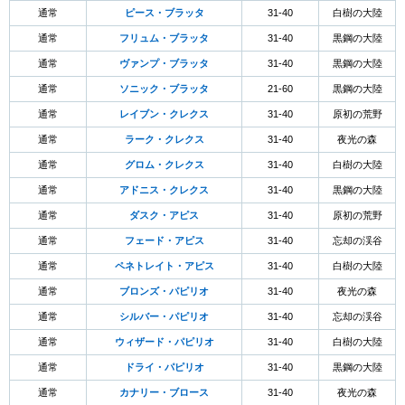
通常
ピース・ブラッタ
31-40
白樹の大陸
通常
フリュム・ブラッタ
31-40
黒鋼の大陸
通常
ヴァンプ・ブラッタ
31-40
黒鋼の大陸
通常
ソニック・ブラッタ
21-60
黒鋼の大陸
通常
レイブン・クレクス
31-40
原初の荒野
通常
ラーク・クレクス
31-40
夜光の森
通常
グロム・クレクス
31-40
白樹の大陸
通常
アドニス・クレクス
31-40
黒鋼の大陸
通常
ダスク・アピス
31-40
原初の荒野
通常
フェード・アピス
31-40
忘却の渓谷
通常
ペネトレイト・アピス
31-40
白樹の大陸
通常
ブロンズ・パピリオ
31-40
夜光の森
通常
シルバー・パピリオ
31-40
忘却の渓谷
通常
ウィザード・パピリオ
31-40
白樹の大陸
通常
ドライ・パピリオ
31-40
黒鋼の大陸
通常
カナリー・ブロース
31-40
夜光の森