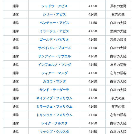
通常
シャドウ・アピス
41-50
原初の荒野
通常
シリー・アピス
41-50
夜光の森
通常
ベンチャー・アピス
41-50
白樹の大陸
通常
ミラージュ・アピス
41-50
黒鋼の大陸
通常
ゴールド・パピリオ
41-50
忘却の渓谷
通常
サバイバル・ブロース
41-50
白樹の大陸
通常
サンディー・サブエル
41-50
白樹の大陸
通常
インフェルノ・マンダ
41-50
原初の荒野
通常
フィアー・マンダ
41-50
忘却の渓谷
通常
カロウ・マンダ
41-50
白樹の大陸
通常
サンド・ティダーラ
41-50
白樹の大陸
通常
ネイティブ・フォリウム
41-50
夜光の森
通常
ミラージュ・フォリウム
41-50
夜光の森
通常
トキシック・フォリウム
41-50
忘却の渓谷
通常
レイク・クルスタ
41-50
白樹の大陸
通常
マッシブ・クルスタ
41-50
白樹の大陸