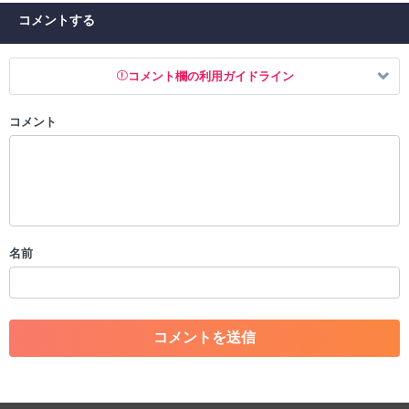
コメントする
コメント欄の利用ガイドライン
コメント
以下の書き込みを禁止とし、場合によってはコメント削除や書き込み制
限を行う可能性がございます。 あらかじめご了承ください。
・公序良俗に反する投稿
・スパムなど、記事内容と関係のない投稿
・誰かになりすます行為
・個人情報の投稿や、他者のプライバシーを侵害する投稿
名前
・一度削除された投稿を再び投稿すること
・外部サイトへの誘導や宣伝
・アカウントの売買など金銭が絡む内容の投稿
・各ゲームのネタバレを含む内容の投稿
・その他、管理者が不適切と判断した投稿
コメントの削除につきましては下記フォームより申請をいた
だけますでしょうか。