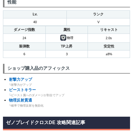
性能
Lv.
ランク
40
V
ダメージ指数
属性
リキャスト
物理
24
2.0s
装弾数
TP上昇
安定性
6
3
±8%
ショップ購入品のアフィックス
射撃力アップ
└射撃力がアップ
ビーストキラー
└ビースト属へのダメージが割合でアップ
物理反射貫通
└確率で物理反射を無効化
ゼノブレイドクロスDE 攻略関連記事