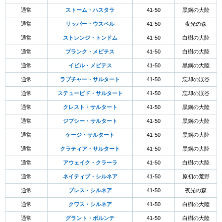
通常
ストーム・ハスタラ
41-50
黒鋼の大陸
通常
リッパー・ウスペル
41-50
夜光の森
通常
ストレンジ・トンドム
41-50
白樹の大陸
通常
プランク・メピテス
41-50
白樹の大陸
通常
イビル・メピテス
41-50
黒鋼の大陸
通常
ラプチャー・サルタート
41-50
忘却の渓谷
通常
ステューピド・サルタート
41-50
忘却の渓谷
通常
クレスト・サルタート
41-50
黒鋼の大陸
通常
ジプシー・サルタート
41-50
黒鋼の大陸
通常
ケージ・サルタート
41-50
黒鋼の大陸
通常
クラティア・サルタート
41-50
黒鋼の大陸
通常
アウェイク・クラーラ
41-50
白樹の大陸
通常
ネイティブ・シルネア
41-50
原初の荒野
通常
ブレス・シルネア
41-50
夜光の森
通常
クワス・シルネア
41-50
白樹の大陸
通常
グラント・ボルンテ
41-50
白樹の大陸