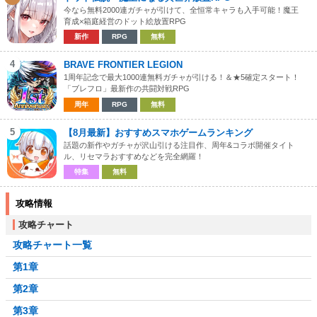
今なら無料2000連ガチャが引けて、全恒常キャラも入手可能！魔王
育成×箱庭経営のドット絵放置RPG
新作
RPG
無料
4
BRAVE FRONTIER LEGION
1周年記念で最大1000連無料ガチャが引ける！＆★5確定スタート！
「ブレフロ」最新作の共闘対戦RPG
周年
RPG
無料
5
【8月最新】おすすめスマホゲームランキング
話題の新作やガチャが沢山引ける注目作、周年&コラボ開催タイト
ル、リセマラおすすめなどを完全網羅！
特集
無料
攻略情報
攻略チャート
攻略チャート一覧
第1章
第2章
第3章