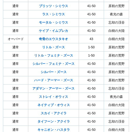
通常
ブリッツ・シミウス
41-50
原初の荒野
通常
ラス・シミウス
41-50
夜光の森
通常
モータル・シミウス
41-50
忘却の渓谷
通常
ケイブ・イムプレカ
41-50
白樹の大陸
オーバード
奇骨のエウスタキオ
43
白樹の大陸
通常
リトル・ズース
1-50
原初の荒野
通常
リトル・フェミナ・ズース
1-50
原初の荒野
通常
シルバー・フェミナ・ズース
41-50
原初の荒野
通常
シルバー・ズース
41-50
原初の荒野
通常
ハード・アーマー・ズース
41-50
原初の荒野
通常
アダマン・アーマー・ズース
41-50
忘却の渓谷
通常
ストレイ・オウィス
41-50
夜光の森
通常
ネイティブ・オウィス
41-50
白樹の大陸
通常
スカイ・アクイラ
41-50
原初の荒野
通常
タイフーン・アクイラ
41-50
忘却の渓谷
通常
キャニオン・ハスタラ
41-50
白樹の大陸