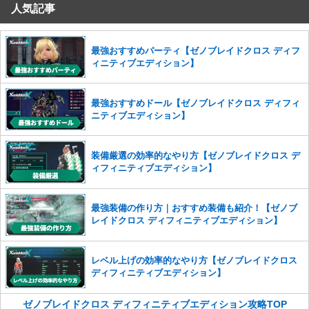
人気記事
コメントの削除を申請する
※投稿内容を確認後、順次対応さ
せていただきます。ご了承ください。
※一度削除したコメントは復元ができませんのでご注意くだ
最強おすすめパーティ【ゼノブレイドクロス ディフ
さい。
ィニティブエディション】
また、過度な利用規約の違反や、弊社に損害の及ぶ内容の書き込みがあ
った場合は、法的措置をとらせていただく場合もございますので、あら
最強おすすめドール【ゼノブレイドクロス ディフィ
かじめご理解くださいませ。
ニティブエディション】
装備厳選の効率的なやり方【ゼノブレイドクロス デ
ィフィニティブエディション】
最強装備の作り方｜おすすめ装備も紹介！【ゼノブ
レイドクロス ディフィニティブエディション】
レベル上げの効率的なやり方【ゼノブレイドクロス
ディフィニティブエディション】
ゼノブレイドクロス ディフィニティブエディション攻略TOP