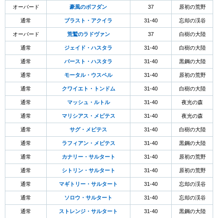
オーバード
豪風のボフダン
37
原初の荒野
通常
ブラスト・アクイラ
31-40
忘却の渓谷
オーバード
荒鷲のラドヴァン
37
白樹の大陸
通常
ジェイド・ハスタラ
31-40
白樹の大陸
通常
バースト・ハスタラ
31-40
黒鋼の大陸
通常
モータル・ウスペル
31-40
原初の荒野
通常
クワイエト・トンドム
31-40
白樹の大陸
通常
マッシュ・ルトル
31-40
夜光の森
通常
マリシアス・メピテス
31-40
夜光の森
通常
サグ・メピテス
31-40
白樹の大陸
通常
ラフィアン・メピテス
31-40
黒鋼の大陸
通常
カナリー・サルタート
31-40
原初の荒野
通常
シトリン・サルタート
31-40
原初の荒野
通常
マギトリー・サルタート
31-40
忘却の渓谷
通常
ソロウ・サルタート
31-40
忘却の渓谷
通常
ストレンジ・サルタート
31-40
黒鋼の大陸