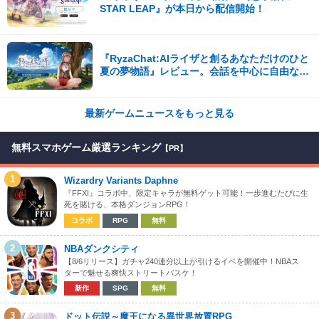
STAR LEAP』が本日から配信開始！
『RyzaChat:AIライザと創るあなただけのひと
夏の夢物語』レビュー。会話を中心に自由な冒
険を進めていくシステムはこれまでにない新鮮
な体験が楽しめる【先行プレイレポート】
最新ゲームニュースをもっと見る
無料スマホゲーム厳選ランキング
【PR】
1
Wizardry Variants Daphne
『FFXI』コラボ中、限定キャラが無料ゲット可能！一歩進むたびに生
死を賭ける、本格ダンジョンRPG！
コラボ
RPG
無料
2
NBAダンクシティ
【8/6リリース】ガチャ240連分以上が引けるイベを開催中！NBAス
ターで魅せる爽快ストリートバスケ！
新作
SPG
無料
3
ドット伝説～魔王になる異世界放置RPG