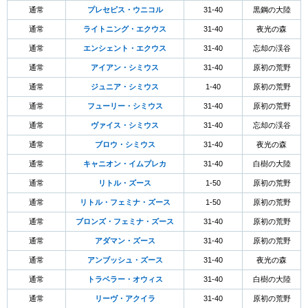
通常
プレセピス・ウニコル
31-40
黒鋼の大陸
通常
ライトニング・エクウス
31-40
夜光の森
通常
エンシェント・エクウス
31-40
忘却の渓谷
通常
アイアン・シミウス
31-40
原初の荒野
通常
ジュニア・シミウス
1-40
原初の荒野
通常
フューリー・シミウス
31-40
原初の荒野
通常
ヴァイス・シミウス
31-40
忘却の渓谷
通常
ブロウ・シミウス
31-40
夜光の森
通常
キャニオン・イムプレカ
31-40
白樹の大陸
通常
リトル・ズース
1-50
原初の荒野
通常
リトル・フェミナ・ズース
1-50
原初の荒野
通常
ブロンズ・フェミナ・ズース
31-40
原初の荒野
通常
アダマン・ズース
31-40
原初の荒野
通常
アンブッシュ・ズース
31-40
夜光の森
通常
トラベラー・オウィス
31-40
白樹の大陸
通常
リーヴ・アクイラ
31-40
原初の荒野