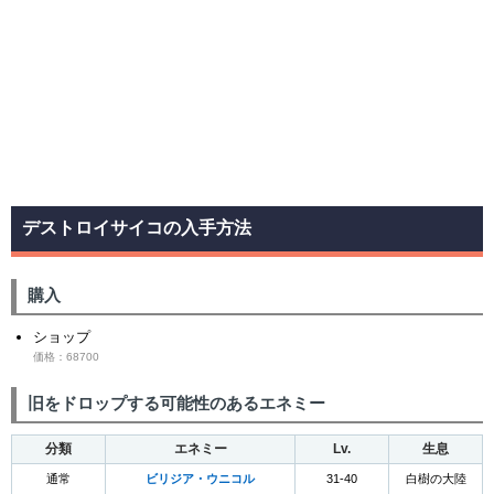
デストロイサイコの入手方法
購入
ショップ
価格：68700
旧をドロップする可能性のあるエネミー
分類
エネミー
Lv.
生息
通常
ビリジア・ウニコル
31-40
白樹の大陸