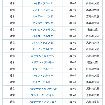
通常
ハイド・ブロース
31-40
白樹の大陸
通常
ミスト・ブロース
31-40
黒鋼の大陸
通常
スケアー・マンダ
31-40
忘却の渓谷
通常
ブショウ・マンダ
31-40
黒鋼の大陸
通常
マッシュ・フォリウム
31-40
夜光の森
通常
パイロ・クルスタ
31-40
白樹の大陸
通常
パドル・クルスタ
31-40
黒鋼の大陸
通常
スカイ・デルピヌ
31-40
白樹の大陸
通常
コーラル・ルメデル
31-40
原初の荒野
通常
ドリフト・プルモー
31-40
夜光の森
通常
ドライ・プルモー
31-40
白樹の大陸
通常
レイク・ナルキー
31-40
白樹の大陸
通常
ケイブ・ナルキー
31-40
黒鋼の大陸
通常
マルナーク・センチネル
31-40
原初の荒野
通常
マルナーク・ゲイル
31-40
原初の荒野
通常
マルナーク・アンフェア
31-40
忘却の渓谷