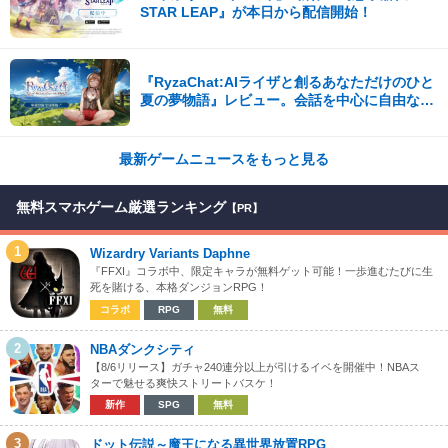
STAR LEAP』が本日から配信開始！
『RyzaChat:AIライザと創るあなただけのひと
夏の夢物語』レビュー。会話を中心に自由な冒
険を進めていくシステムはこれまでにない新鮮
な体験が楽しめる【先行プレイレポート】
最新ゲームニュースをもっと見る
無料スマホゲーム厳選ランキング
【PR】
1
Wizardry Variants Daphne
『FFXI』コラボ中、限定キャラが無料ゲット可能！一歩進むたびに生
死を賭ける、本格ダンジョンRPG！
コラボ
RPG
無料
2
NBAダンクシティ
【8/6リリース】ガチャ240連分以上が引けるイベを開催中！NBAス
ターで魅せる爽快ストリートバスケ！
新作
SPG
無料
3
ドット伝説～魔王になる異世界放置RPG