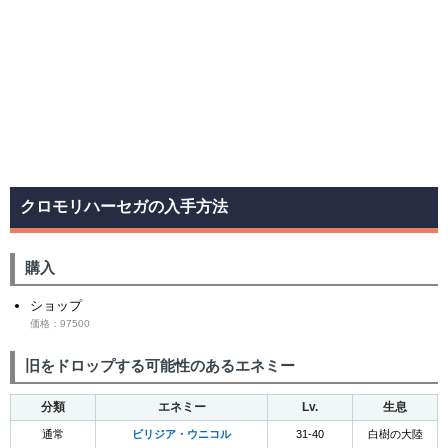
クロモリハーセガの入手方法
購入
ショップ
価格：97500
旧をドロップする可能性のあるエネミー
分類
エネミー
Lv.
生息
通常
ビリジア・ウニコル
31-40
白樹の大陸