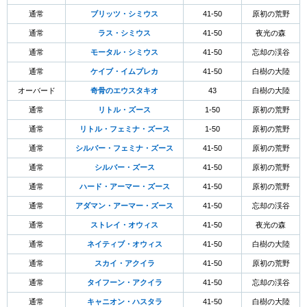
通常
ブリッツ・シミウス
41-50
原初の荒野
通常
ラス・シミウス
41-50
夜光の森
通常
モータル・シミウス
41-50
忘却の渓谷
通常
ケイブ・イムプレカ
41-50
白樹の大陸
オーバード
奇骨のエウスタキオ
43
白樹の大陸
通常
リトル・ズース
1-50
原初の荒野
通常
リトル・フェミナ・ズース
1-50
原初の荒野
通常
シルバー・フェミナ・ズース
41-50
原初の荒野
通常
シルバー・ズース
41-50
原初の荒野
通常
ハード・アーマー・ズース
41-50
原初の荒野
通常
アダマン・アーマー・ズース
41-50
忘却の渓谷
通常
ストレイ・オウィス
41-50
夜光の森
通常
ネイティブ・オウィス
41-50
白樹の大陸
通常
スカイ・アクイラ
41-50
原初の荒野
通常
タイフーン・アクイラ
41-50
忘却の渓谷
通常
キャニオン・ハスタラ
41-50
白樹の大陸