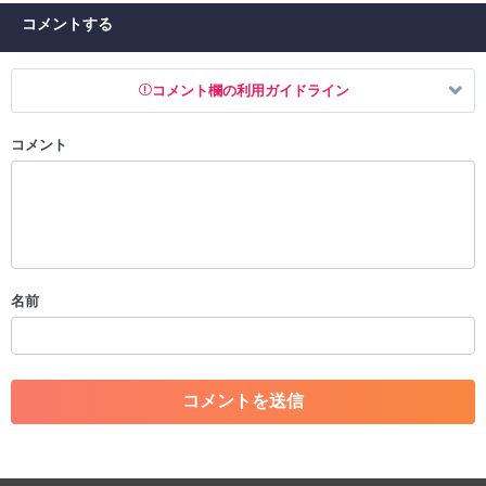
コメントする
コメント欄の利用ガイドライン
コメント
以下の書き込みを禁止とし、場合によってはコメント削除や書き込み制
限を行う可能性がございます。 あらかじめご了承ください。
・公序良俗に反する投稿
・スパムなど、記事内容と関係のない投稿
・誰かになりすます行為
・個人情報の投稿や、他者のプライバシーを侵害する投稿
名前
・一度削除された投稿を再び投稿すること
・外部サイトへの誘導や宣伝
・アカウントの売買など金銭が絡む内容の投稿
・各ゲームのネタバレを含む内容の投稿
・その他、管理者が不適切と判断した投稿
コメントの削除につきましては下記フォームより申請をいた
だけますでしょうか。