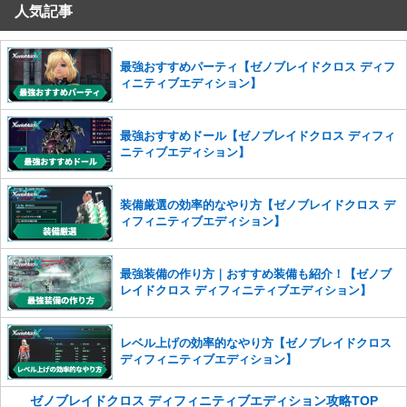
人気記事
コメントの削除を申請する
※投稿内容を確認後、順次対応さ
せていただきます。ご了承ください。
※一度削除したコメントは復元ができませんのでご注意くだ
最強おすすめパーティ【ゼノブレイドクロス ディフ
さい。
ィニティブエディション】
また、過度な利用規約の違反や、弊社に損害の及ぶ内容の書き込みがあ
った場合は、法的措置をとらせていただく場合もございますので、あら
最強おすすめドール【ゼノブレイドクロス ディフィ
かじめご理解くださいませ。
ニティブエディション】
装備厳選の効率的なやり方【ゼノブレイドクロス デ
ィフィニティブエディション】
最強装備の作り方｜おすすめ装備も紹介！【ゼノブ
レイドクロス ディフィニティブエディション】
レベル上げの効率的なやり方【ゼノブレイドクロス
ディフィニティブエディション】
ゼノブレイドクロス ディフィニティブエディション攻略TOP