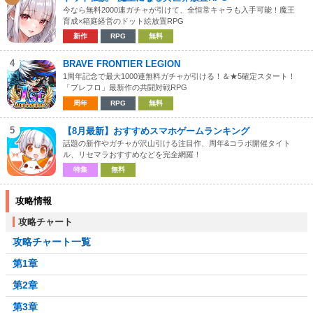
今なら無料2000連ガチャが引けて、全恒常キャラも入手可能！魔王
育成×箱庭経営のドット絵放置RPG
新作
RPG
無料
4
BRAVE FRONTIER LEGION
1周年記念で最大1000連無料ガチャが引ける！＆★5確定スタート！
「ブレフロ」最新作の共闘対戦RPG
周年
RPG
無料
5
【8月最新】おすすめスマホゲームランキング
話題の新作やガチャが沢山引ける注目作、周年&コラボ開催タイト
ル、リセマラおすすめなどを完全網羅！
特集
無料
攻略情報
攻略チャート
攻略チャート一覧
第1章
第2章
第3章