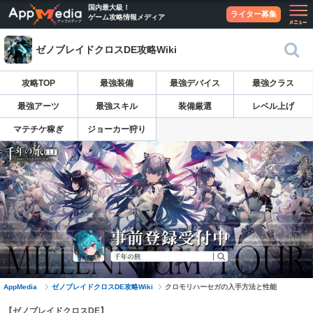
国内最大級！
ライター募集
ゲーム攻略情報メディア
ゼノブレイドクロスDE攻略Wiki
攻略TOP
最強装備
最強デバイス
最強クラス
最強アーツ
最強スキル
装備厳選
レベル上げ
マテチケ稼ぎ
ジョーカー狩り
AppMedia
ゼノブレイドクロスDE攻略Wiki
クロモリハーセガの入手方法と性能
【ゼノブレイドクロスDE】