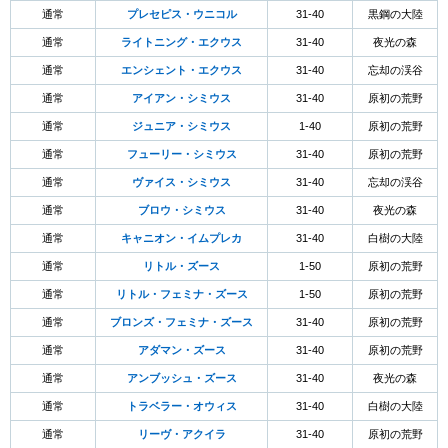
通常
プレセピス・ウニコル
31-40
黒鋼の大陸
通常
ライトニング・エクウス
31-40
夜光の森
通常
エンシェント・エクウス
31-40
忘却の渓谷
通常
アイアン・シミウス
31-40
原初の荒野
通常
ジュニア・シミウス
1-40
原初の荒野
通常
フューリー・シミウス
31-40
原初の荒野
通常
ヴァイス・シミウス
31-40
忘却の渓谷
通常
ブロウ・シミウス
31-40
夜光の森
通常
キャニオン・イムプレカ
31-40
白樹の大陸
通常
リトル・ズース
1-50
原初の荒野
通常
リトル・フェミナ・ズース
1-50
原初の荒野
通常
ブロンズ・フェミナ・ズース
31-40
原初の荒野
通常
アダマン・ズース
31-40
原初の荒野
通常
アンブッシュ・ズース
31-40
夜光の森
通常
トラベラー・オウィス
31-40
白樹の大陸
通常
リーヴ・アクイラ
31-40
原初の荒野