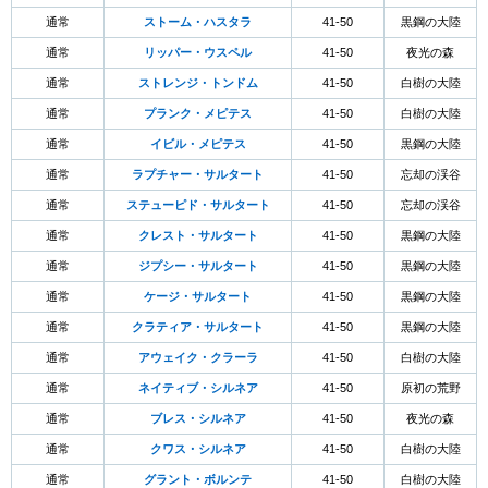
通常
ストーム・ハスタラ
41-50
黒鋼の大陸
通常
リッパー・ウスペル
41-50
夜光の森
通常
ストレンジ・トンドム
41-50
白樹の大陸
通常
プランク・メピテス
41-50
白樹の大陸
通常
イビル・メピテス
41-50
黒鋼の大陸
通常
ラプチャー・サルタート
41-50
忘却の渓谷
通常
ステューピド・サルタート
41-50
忘却の渓谷
通常
クレスト・サルタート
41-50
黒鋼の大陸
通常
ジプシー・サルタート
41-50
黒鋼の大陸
通常
ケージ・サルタート
41-50
黒鋼の大陸
通常
クラティア・サルタート
41-50
黒鋼の大陸
通常
アウェイク・クラーラ
41-50
白樹の大陸
通常
ネイティブ・シルネア
41-50
原初の荒野
通常
ブレス・シルネア
41-50
夜光の森
通常
クワス・シルネア
41-50
白樹の大陸
通常
グラント・ボルンテ
41-50
白樹の大陸