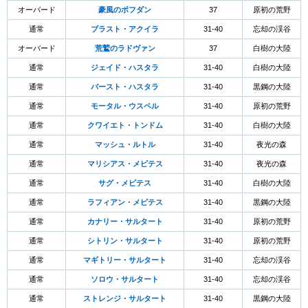
オーバード
豪風のボフダン
37
原初の荒野
通常
ブラスト・アクイラ
31-40
忘却の渓谷
オーバード
荒鷲のラドヴァン
37
白樹の大陸
通常
ジェイド・ハスタラ
31-40
白樹の大陸
通常
バースト・ハスタラ
31-40
黒鋼の大陸
通常
モータル・ウスペル
31-40
原初の荒野
通常
クワイエト・トンドム
31-40
白樹の大陸
通常
マッシュ・ルトル
31-40
夜光の森
通常
マリシアス・メピテス
31-40
夜光の森
通常
サグ・メピテス
31-40
白樹の大陸
通常
ラフィアン・メピテス
31-40
黒鋼の大陸
通常
カナリー・サルタート
31-40
原初の荒野
通常
シトリン・サルタート
31-40
原初の荒野
通常
マギトリー・サルタート
31-40
忘却の渓谷
通常
ソロウ・サルタート
31-40
忘却の渓谷
通常
ストレンジ・サルタート
31-40
黒鋼の大陸