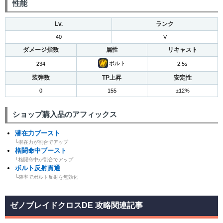
性能
Lv.
ランク
40
V
ダメージ指数
属性
リキャスト
ボルト
234
2.5s
装弾数
TP上昇
安定性
0
155
±12%
ショップ購入品のアフィックス
潜在力ブースト
└潜在力が割合でアップ
格闘命中ブースト
└格闘命中が割合でアップ
ボルト反射貫通
└確率でボルト反射を無効化
ゼノブレイドクロスDE 攻略関連記事