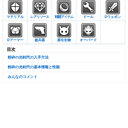
マテリアル
レアリソース
戦闘アイテム
ドール
Dウェポン
Dアーマー
超兵器
原生生物
オーバード
目次
粉砕の光剣弐の入手方法
粉砕の光剣弐の基本情報と性能
みんなのコメント