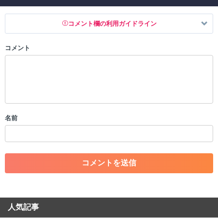
コメント欄の利用ガイドライン
コメント
以下の書き込みを禁止とし、場合によってはコメント削除や書き込み制
限を行う可能性がございます。 あらかじめご了承ください。
・公序良俗に反する投稿
・スパムなど、記事内容と関係のない投稿
・誰かになりすます行為
・個人情報の投稿や、他者のプライバシーを侵害する投稿
名前
・一度削除された投稿を再び投稿すること
・外部サイトへの誘導や宣伝
・アカウントの売買など金銭が絡む内容の投稿
・各ゲームのネタバレを含む内容の投稿
・その他、管理者が不適切と判断した投稿
コメントの削除につきましては下記フォームより申請をいた
だけますでしょうか。
人気記事
コメントの削除を申請する
※投稿内容を確認後、順次対応さ