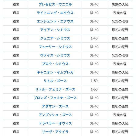
通常
プレセピス・ウニコル
31-40
黒鋼の大陸
通常
ライトニング・エクウス
31-40
夜光の森
通常
エンシェント・エクウス
31-40
忘却の渓谷
通常
アイアン・シミウス
31-40
原初の荒野
通常
ジュニア・シミウス
1-40
原初の荒野
通常
フューリー・シミウス
31-40
原初の荒野
通常
ヴァイス・シミウス
31-40
忘却の渓谷
通常
ブロウ・シミウス
31-40
夜光の森
通常
キャニオン・イムプレカ
31-40
白樹の大陸
通常
リトル・ズース
1-50
原初の荒野
通常
リトル・フェミナ・ズース
1-50
原初の荒野
通常
ブロンズ・フェミナ・ズース
31-40
原初の荒野
通常
アダマン・ズース
31-40
原初の荒野
通常
アンブッシュ・ズース
31-40
夜光の森
通常
トラベラー・オウィス
31-40
白樹の大陸
通常
リーヴ・アクイラ
31-40
原初の荒野