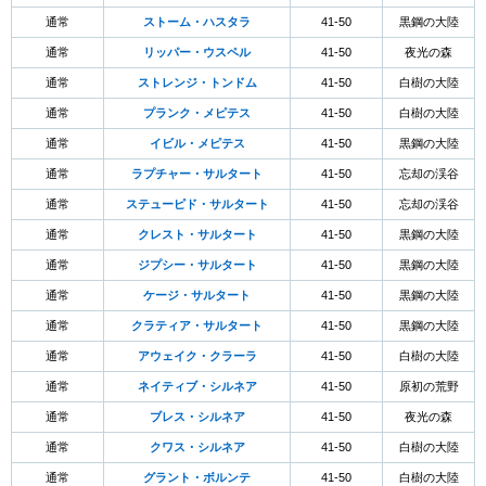
通常
ストーム・ハスタラ
41-50
黒鋼の大陸
通常
リッパー・ウスペル
41-50
夜光の森
通常
ストレンジ・トンドム
41-50
白樹の大陸
通常
プランク・メピテス
41-50
白樹の大陸
通常
イビル・メピテス
41-50
黒鋼の大陸
通常
ラプチャー・サルタート
41-50
忘却の渓谷
通常
ステューピド・サルタート
41-50
忘却の渓谷
通常
クレスト・サルタート
41-50
黒鋼の大陸
通常
ジプシー・サルタート
41-50
黒鋼の大陸
通常
ケージ・サルタート
41-50
黒鋼の大陸
通常
クラティア・サルタート
41-50
黒鋼の大陸
通常
アウェイク・クラーラ
41-50
白樹の大陸
通常
ネイティブ・シルネア
41-50
原初の荒野
通常
ブレス・シルネア
41-50
夜光の森
通常
クワス・シルネア
41-50
白樹の大陸
通常
グラント・ボルンテ
41-50
白樹の大陸