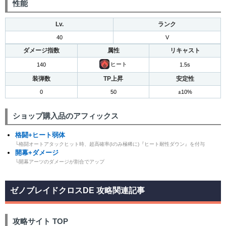
性能
Lv.
ランク
40
V
ダメージ指数
属性
リキャスト
ヒート
140
1.5s
装弾数
TP上昇
安定性
0
50
±10%
ショップ購入品のアフィックス
格闘+ヒート弱体
└格闘オートアタックヒット時、超高確率(Iのみ極稀に)『ヒート耐性ダウン』を付与
開幕+ダメージ
└開幕アーツのダメージが割合でアップ
ゼノブレイドクロスDE 攻略関連記事
攻略サイト TOP