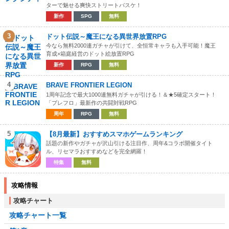
ターで魅せる爽快ストリートバスケ！
新作
SPG
無料
3
ドット伝説～魔王になる異世界放置RPG
今なら無料2000連ガチャが引けて、全恒常キャラも入手可能！魔王
育成×箱庭経営のドット絵放置RPG
新作
RPG
無料
4
BRAVE FRONTIER LEGION
1周年記念で最大1000連無料ガチャが引ける！＆★5確定スタート！
「ブレフロ」最新作の共闘対戦RPG
周年
RPG
無料
5
【8月最新】おすすめスマホゲームランキング
話題の新作やガチャが沢山引ける注目作、周年&コラボ開催タイト
ル、リセマラおすすめなどを完全網羅！
特集
無料
攻略情報
攻略チャート
攻略チャート一覧