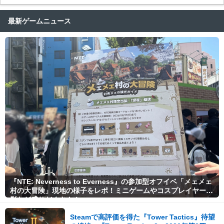
最新ゲームニュース
『NTE: Neverness to Everness』の参加型オフイベ「メェメェ
村の大冒険」現地の様子をレポ！ミニゲームやコスプレイヤー撮
影など盛りだくさん！
Steamで高評価を得た『Tower Tactics』待望