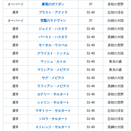
オーバード
豪風のボフダン
37
原初の荒野
通常
ブラスト・アクイラ
31-40
忘却の渓谷
オーバード
荒鷲のラドヴァン
37
白樹の大陸
通常
ジェイド・ハスタラ
31-40
白樹の大陸
通常
バースト・ハスタラ
31-40
黒鋼の大陸
通常
モータル・ウスペル
31-40
原初の荒野
通常
クワイエト・トンドム
31-40
白樹の大陸
通常
マッシュ・ルトル
31-40
夜光の森
通常
マリシアス・メピテス
31-40
夜光の森
通常
サグ・メピテス
31-40
白樹の大陸
通常
ラフィアン・メピテス
31-40
黒鋼の大陸
通常
カナリー・サルタート
31-40
原初の荒野
通常
シトリン・サルタート
31-40
原初の荒野
通常
マギトリー・サルタート
31-40
忘却の渓谷
通常
ソロウ・サルタート
31-40
忘却の渓谷
通常
ストレンジ・サルタート
31-40
黒鋼の大陸