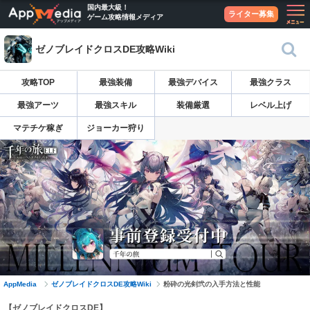
国内最大級！
ライター募集
ゲーム攻略情報メディア
ゼノブレイドクロスDE攻略Wiki
攻略TOP
最強装備
最強デバイス
最強クラス
最強アーツ
最強スキル
装備厳選
レベル上げ
マテチケ稼ぎ
ジョーカー狩り
AppMedia
ゼノブレイドクロスDE攻略Wiki
粉砕の光剣弐の入手方法と性能
【ゼノブレイドクロスDE】