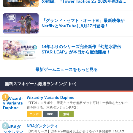
の続編、『Tower Tactics 2』2026年第3四半
期に早期アクセス開始
『グランド・セフト・オートVI』最新映像が
NetflixとYouTubeに8月27日登場！
14年ぶりのシリーズ完全新作『幻想水滸伝
STAR LEAP』が本日から配信開始！
最新ゲームニュースをもっと見る
無料スマホゲーム厳選ランキング
【PR】
1
Wizardry Variants Daphne
『FFXI』コラボ中、限定キャラが無料ゲット可能！一歩進むたびに生
死を賭ける、本格ダンジョンRPG！
コラボ
RPG
無料
2
NBAダンクシティ
【8/6リリース】ガチャ240連分以上が引けるイベを開催中！NBAス