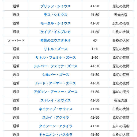
通常
ブリッツ・シミウス
41-50
原初の荒野
通常
ラス・シミウス
41-50
夜光の森
通常
モータル・シミウス
41-50
忘却の渓谷
通常
ケイブ・イムプレカ
41-50
白樹の大陸
オーバード
奇骨のエウスタキオ
43
白樹の大陸
通常
リトル・ズース
1-50
原初の荒野
通常
リトル・フェミナ・ズース
1-50
原初の荒野
通常
シルバー・フェミナ・ズース
41-50
原初の荒野
通常
シルバー・ズース
41-50
原初の荒野
通常
ハード・アーマー・ズース
41-50
原初の荒野
通常
アダマン・アーマー・ズース
41-50
忘却の渓谷
通常
ストレイ・オウィス
41-50
夜光の森
通常
ネイティブ・オウィス
41-50
白樹の大陸
通常
スカイ・アクイラ
41-50
原初の荒野
通常
タイフーン・アクイラ
41-50
忘却の渓谷
通常
キャニオン・ハスタラ
41-50
白樹の大陸