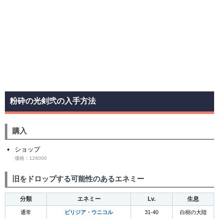
粉砕の光剣弐の入手方法
購入
ショップ
価格：126000
旧をドロップする可能性のあるエネミー
分類
エネミー
Lv.
生息
通常
ビリジア・ウニコル
31-40
白樹の大陸