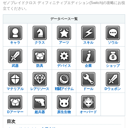
ゼノブレイドクロス ディフィニティブエディション(Switch)の攻略にお役
立てください。
データベース一覧
キャラ
クラス
アーツ
スキル
ソウル
武器
防具
デバイス
企業
ショップ
マテリアル
レアリソース
戦闘アイテム
ドール
Dウェポン
Dアーマー
超兵器
原生生物
オーバード
目次