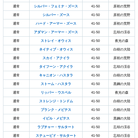
通常
シルバー・フェミナ・ズース
41-50
原初の荒野
通常
シルバー・ズース
41-50
原初の荒野
通常
ハード・アーマー・ズース
41-50
原初の荒野
通常
アダマン・アーマー・ズース
41-50
忘却の渓谷
通常
ストレイ・オウィス
41-50
夜光の森
通常
ネイティブ・オウィス
41-50
白樹の大陸
通常
スカイ・アクイラ
41-50
原初の荒野
通常
タイフーン・アクイラ
41-50
忘却の渓谷
通常
キャニオン・ハスタラ
41-50
白樹の大陸
通常
ストーム・ハスタラ
41-50
黒鋼の大陸
通常
リッパー・ウスペル
41-50
夜光の森
通常
ストレンジ・トンドム
41-50
白樹の大陸
通常
プランク・メピテス
41-50
白樹の大陸
通常
イビル・メピテス
41-50
黒鋼の大陸
通常
ラプチャー・サルタート
41-50
忘却の渓谷
通常
ステューピド・サルタート
41-50
忘却の渓谷