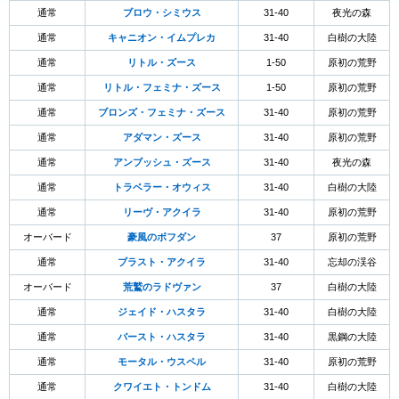
通常
ブロウ・シミウス
31-40
夜光の森
通常
キャニオン・イムプレカ
31-40
白樹の大陸
通常
リトル・ズース
1-50
原初の荒野
通常
リトル・フェミナ・ズース
1-50
原初の荒野
通常
ブロンズ・フェミナ・ズース
31-40
原初の荒野
通常
アダマン・ズース
31-40
原初の荒野
通常
アンブッシュ・ズース
31-40
夜光の森
通常
トラベラー・オウィス
31-40
白樹の大陸
通常
リーヴ・アクイラ
31-40
原初の荒野
オーバード
豪風のボフダン
37
原初の荒野
通常
ブラスト・アクイラ
31-40
忘却の渓谷
オーバード
荒鷲のラドヴァン
37
白樹の大陸
通常
ジェイド・ハスタラ
31-40
白樹の大陸
通常
バースト・ハスタラ
31-40
黒鋼の大陸
通常
モータル・ウスペル
31-40
原初の荒野
通常
クワイエト・トンドム
31-40
白樹の大陸