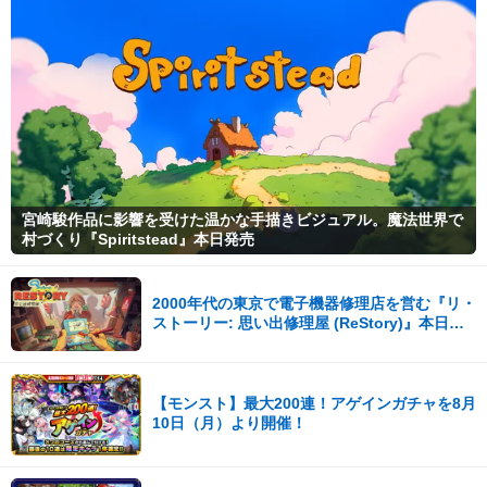
宮崎駿作品に影響を受けた温かな手描きビジュアル。魔法世界で
村づくり『Spiritstead』本日発売
2000年代の東京で電子機器修理店を営む『リ・
ストーリー: 思い出修理屋 (ReStory)』本日
Steamで配信開始
【モンスト】最大200連！アゲインガチャを8月
10日（月）より開催！