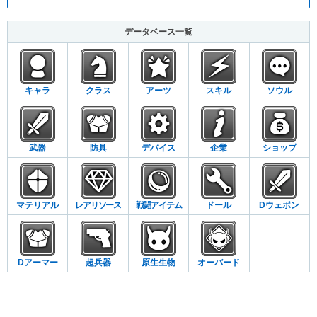
データベース一覧
キャラ
クラス
アーツ
スキル
ソウル
武器
防具
デバイス
企業
ショップ
マテリアル
レアリソース
戦闘アイテム
ドール
Dウェポン
Dアーマー
超兵器
原生生物
オーバード