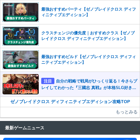
最強おすすめパーティ【ゼノブレイドクロス ディフ
ィニティブエディション】
クラスチェンジの優先度｜おすすめクラス【ゼノブ
レイドクロス ディフィニティブエディション】
最強おすすめビルド【ゼノブレイドクロス ディフィ
ニティブエディション】
注目
自分の戦略で戦局がひっくり返る！今さらプ
レイしてわかった『三國志 真戦』が本格SLG好きを
魅了して離さないワケ
ゼノブレイドクロス ディフィニティブエディション攻略TOP
もっとみる
最新ゲームニュース