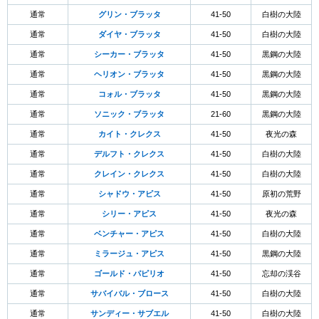
通常
グリン・ブラッタ
41-50
白樹の大陸
通常
ダイヤ・ブラッタ
41-50
白樹の大陸
通常
シーカー・ブラッタ
41-50
黒鋼の大陸
通常
ヘリオン・ブラッタ
41-50
黒鋼の大陸
通常
コォル・ブラッタ
41-50
黒鋼の大陸
通常
ソニック・ブラッタ
21-60
黒鋼の大陸
通常
カイト・クレクス
41-50
夜光の森
通常
デルフト・クレクス
41-50
白樹の大陸
通常
クレイン・クレクス
41-50
白樹の大陸
通常
シャドウ・アピス
41-50
原初の荒野
通常
シリー・アピス
41-50
夜光の森
通常
ベンチャー・アピス
41-50
白樹の大陸
通常
ミラージュ・アピス
41-50
黒鋼の大陸
通常
ゴールド・パピリオ
41-50
忘却の渓谷
通常
サバイバル・ブロース
41-50
白樹の大陸
通常
サンディー・サブエル
41-50
白樹の大陸