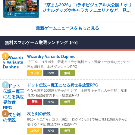
『京まふ2026』コラボビジュアル大公開！オリ
ジナルグッズやキャラカフェエリアなど、見ど
ころ満載！！
最新ゲームニュースをもっと見る
無料スマホゲーム厳選ランキング
【PR】
1
Wizardry Variants Daphne
『FFXI』コラボ中、限定キャラが無料ゲット可能！一歩進むたびに生
死を賭ける、本格ダンジョンRPG！
コラボ
RPG
無料
2
ドット伝説～魔王になる異世界放置RPG
今なら無料2000連ガチャが引けて、全恒常キャラも入手可能！魔王
育成×箱庭経営のドット絵放置RPG
新作
RPG
無料
3
杖と剣の伝説
8/16~『ぼざろ』コラボ決定！ログインだけで毎日無料10連ガチャが
引ける！剣と魔法で戦う放置RPG
コラボ
RPG
無料