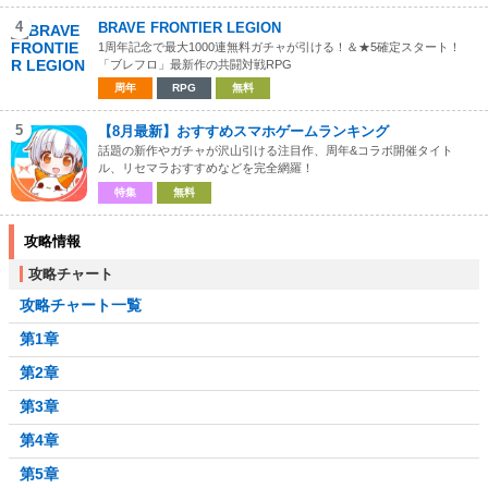
4
BRAVE FRONTIER LEGION
1周年記念で最大1000連無料ガチャが引ける！＆★5確定スタート！
「ブレフロ」最新作の共闘対戦RPG
周年
RPG
無料
5
【8月最新】おすすめスマホゲームランキング
話題の新作やガチャが沢山引ける注目作、周年&コラボ開催タイト
ル、リセマラおすすめなどを完全網羅！
特集
無料
攻略情報
攻略チャート
攻略チャート一覧
第1章
第2章
第3章
第4章
第5章