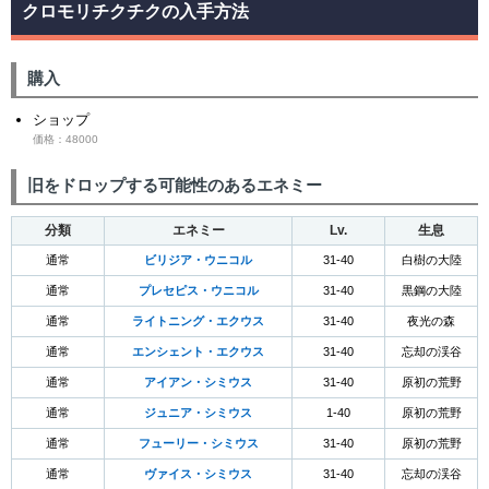
クロモリチクチクの入手方法
購入
ショップ
価格：48000
旧をドロップする可能性のあるエネミー
分類
エネミー
Lv.
生息
通常
ビリジア・ウニコル
31-40
白樹の大陸
通常
プレセピス・ウニコル
31-40
黒鋼の大陸
通常
ライトニング・エクウス
31-40
夜光の森
通常
エンシェント・エクウス
31-40
忘却の渓谷
通常
アイアン・シミウス
31-40
原初の荒野
通常
ジュニア・シミウス
1-40
原初の荒野
通常
フューリー・シミウス
31-40
原初の荒野
通常
ヴァイス・シミウス
31-40
忘却の渓谷