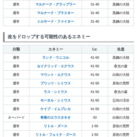
通常
マルナーク・グラップラー
31-40
黒鋼の大陸
通常
マルナーク・ブラスター
31-40
黒鋼の大陸
通常
ミルサード・ファイター
31-40
黒鋼の大陸
改をドロップする可能性のあるエネミー
分類
エネミー
Lv.
生息
通常
ランド・ウニコル
41-50
黒鋼の大陸
通常
セイクリッド・エクウス
41-50
夜光の森
通常
マウント・エクウス
41-50
白樹の大陸
通常
ブリッツ・シミウス
41-50
原初の荒野
通常
ラス・シミウス
41-50
夜光の森
通常
モータル・シミウス
41-50
忘却の渓谷
通常
ケイブ・イムプレカ
41-50
白樹の大陸
オーバード
奇骨のエウスタキオ
43
白樹の大陸
通常
リトル・ズース
1-50
原初の荒野
通常
リトル・フェミナ・ズース
1-50
原初の荒野