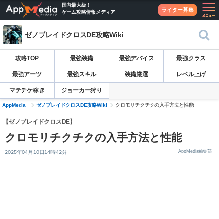
国内最大級！
ライター募集
ゲーム攻略情報メディア
ゼノブレイドクロスDE攻略Wiki
攻略TOP
最強装備
最強デバイス
最強クラス
最強アーツ
最強スキル
装備厳選
レベル上げ
マテチケ稼ぎ
ジョーカー狩り
AppMedia
ゼノブレイドクロスDE攻略Wiki
クロモリチクチクの入手方法と性能
【ゼノブレイドクロスDE】
クロモリチクチクの入手方法と性能
AppMedia編集部
2025年04月10日14時42分