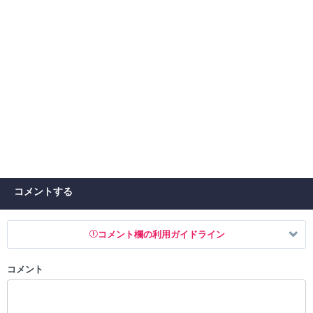
コメントする
コメント欄の利用ガイドライン
コメント
以下の書き込みを禁止とし、場合によってはコメント削除や書き込み制
限を行う可能性がございます。 あらかじめご了承ください。