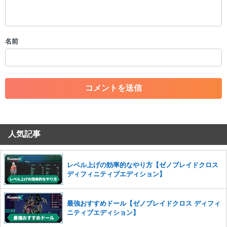
・公序良俗に反する投稿
・スパムなど、記事内容と関係のない投稿
・誰かになりすます行為
・個人情報の投稿や、他者のプライバシーを侵害する投稿
名前
・一度削除された投稿を再び投稿すること
・外部サイトへの誘導や宣伝
・アカウントの売買など金銭が絡む内容の投稿
・各ゲームのネタバレを含む内容の投稿
・その他、管理者が不適切と判断した投稿
コメントの削除につきましては下記フォームより申請をいた
だけますでしょうか。
人気記事
コメントの削除を申請する
※投稿内容を確認後、順次対応さ
せていただきます。ご了承ください。
※一度削除したコメントは復元ができませんのでご注意くだ
レベル上げの効率的なやり方【ゼノブレイドクロス
さい。
ディフィニティブエディション】
また、過度な利用規約の違反や、弊社に損害の及ぶ内容の書き込みがあ
った場合は、法的措置をとらせていただく場合もございますので、あら
最強おすすめドール【ゼノブレイドクロス ディフィ
かじめご理解くださいませ。
ニティブエディション】