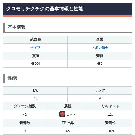
クロモリチクチクの基本情報と性能
基本情報
武器種
企業
ナイフ
ノポン商会
買値
売値
48000
480
性能
Lv.
ランク
40
V
ダメージ指数
属性
リキャスト
ヒート
42
1.2s
装弾数
TP上昇
安定性
0
88
±6%