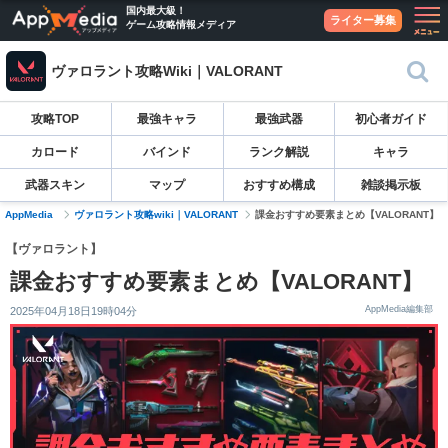
国内最大級！
ライター募集
ゲーム攻略情報メディア
ヴァロラント攻略Wiki｜VALORANT
攻略TOP
最強キャラ
最強武器
初心者ガイド
カロード
バインド
ランク解説
キャラ
武器スキン
マップ
おすすめ構成
雑談掲示板
AppMedia
ヴァロラント攻略wiki｜VALORANT
課金おすすめ要素まとめ【VALORANT】
【ヴァロラント】
課金おすすめ要素まとめ【VALORANT】
AppMedia編集部
2025年04月18日19時04分