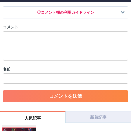
コメント欄の利用ガイドライン
コメント
以下の書き込みを禁止とし、場合によってはコメント削除や書き込み制
限を行う可能性がございます。 あらかじめご了承ください。
・公序良俗に反する投稿
・スパムなど、記事内容と関係のない投稿
・誰かになりすます行為
・個人情報の投稿や、他者のプライバシーを侵害する投稿
名前
・一度削除された投稿を再び投稿すること
・外部サイトへの誘導や宣伝
・アカウントの売買など金銭が絡む内容の投稿
・各ゲームのネタバレを含む内容の投稿
・その他、管理者が不適切と判断した投稿
コメントの削除につきましては下記フォームより申請をいた
だけますでしょうか。
新着記事
人気記事
コメントの削除を申請する
※投稿内容を確認後、順次対応さ
せていただきます。ご了承ください。