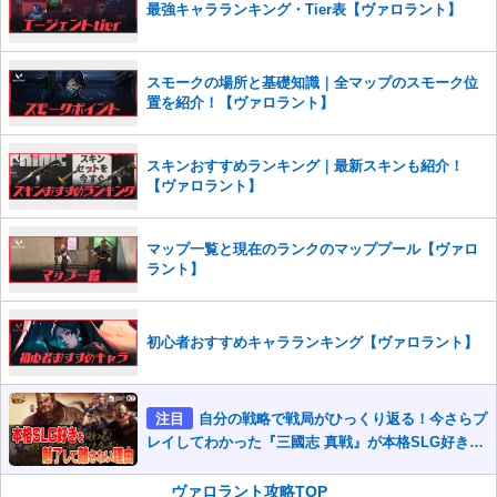
最強キャラランキング・Tier表【ヴァロラント】
※一度削除したコメントは復元ができませんのでご注意くだ
さい。
また、過度な利用規約の違反や、弊社に損害の及ぶ内容の書き込みがあ
スモークの場所と基礎知識｜全マップのスモーク位
った場合は、法的措置をとらせていただく場合もございますので、あら
置を紹介！【ヴァロラント】
かじめご理解くださいませ。
スキンおすすめランキング｜最新スキンも紹介！
【ヴァロラント】
マップ一覧と現在のランクのマッププール【ヴァロ
ラント】
初心者おすすめキャラランキング【ヴァロラント】
注目
自分の戦略で戦局がひっくり返る！今さらプ
レイしてわかった『三國志 真戦』が本格SLG好きを
魅了して離さないワケ
ヴァロラント攻略TOP