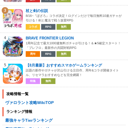
3
杖と剣の伝説
8/16~『ぼざろ』コラボ決定！ログインだけで毎日無料10連ガチャが
引ける！剣と魔法で戦う放置RPG
コラボ
RPG
無料
4
BRAVE FRONTIER LEGION
1周年記念で最大1000連無料ガチャが引ける！＆★5確定スタート！
「ブレフロ」最新作の共闘対戦RPG
周年
RPG
無料
5
【8月最新】おすすめスマホゲームランキング
話題の新作やガチャが沢山引ける注目作、周年&コラボ開催タイト
ル、リセマラおすすめなどを完全網羅！
特集
無料
攻略情報一覧
ヴァロラント攻略WikiTOP
ランキング情報
最強キャラTierランキング