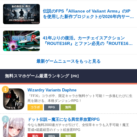
伝説のFPS『Alliance of Valiant Arms』のIP
を使用した新作プロジェクトが2026年内サービ
ス開始！
41年ぶりの復活。カーチェイスアクション
『ROUTE16R』とファン必見の『ROUTE16
COLLECTION』が同時発売
最新ゲームニュースをもっと見る
無料スマホゲーム厳選ランキング
【PR】
1
Wizardry Variants Daphne
『FFXI』コラボ中、限定キャラが無料ゲット可能！一歩進むたびに生
死を賭ける、本格ダンジョンRPG！
コラボ
RPG
無料
2
ドット伝説～魔王になる異世界放置RPG
今なら無料2000連ガチャが引けて、全恒常キャラも入手可能！魔王
育成×箱庭経営のドット絵放置RPG
新作
RPG
無料