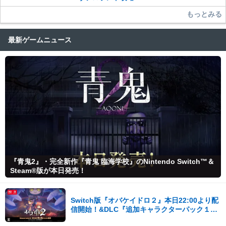
もっとみる
最新ゲームニュース
『青鬼2』・完全新作『青鬼 臨海学校』のNintendo Switch™＆
Steam®版が本日発売！
Switch版『オバケイドロ２』本日22:00より配
信開始！&DLC『追加キャラクターパック１』
が登場！