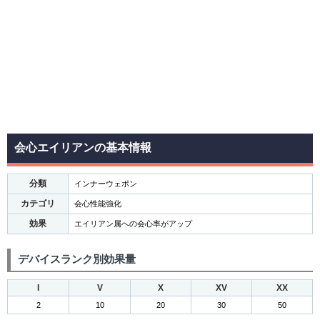
会心エイリアンの基本情報
分類
インナーウェポン
カテゴリ
会心性能強化
効果
エイリアン属への会心率がアップ
デバイスランク別効果量
I
V
X
XV
XX
2
10
20
30
50