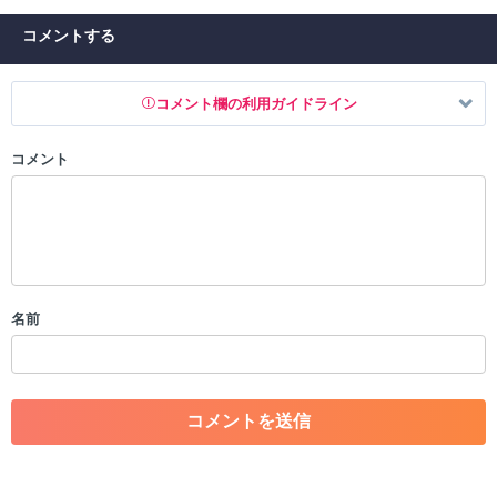
コメントする
コメント欄の利用ガイドライン
コメント
以下の書き込みを禁止とし、場合によってはコメント削除や書き込み制
限を行う可能性がございます。 あらかじめご了承ください。
・公序良俗に反する投稿
・スパムなど、記事内容と関係のない投稿
・誰かになりすます行為
・個人情報の投稿や、他者のプライバシーを侵害する投稿
名前
・一度削除された投稿を再び投稿すること
・外部サイトへの誘導や宣伝
・アカウントの売買など金銭が絡む内容の投稿
・各ゲームのネタバレを含む内容の投稿
・その他、管理者が不適切と判断した投稿
コメントの削除につきましては下記フォームより申請をいた
だけますでしょうか。