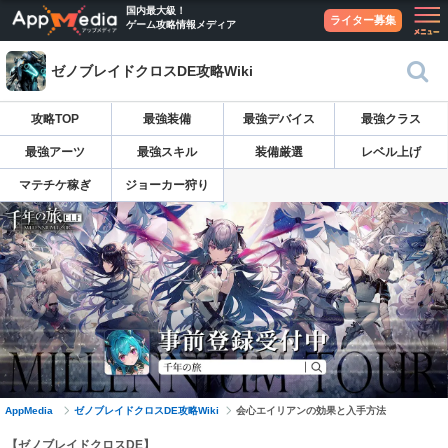
国内最大級！
ライター募集
ゲーム攻略情報メディア
ゼノブレイドクロスDE攻略Wiki
攻略TOP
最強装備
最強デバイス
最強クラス
最強アーツ
最強スキル
装備厳選
レベル上げ
マテチケ稼ぎ
ジョーカー狩り
AppMedia
ゼノブレイドクロスDE攻略Wiki
会心エイリアンの効果と入手方法
【ゼノブレイドクロスDE】