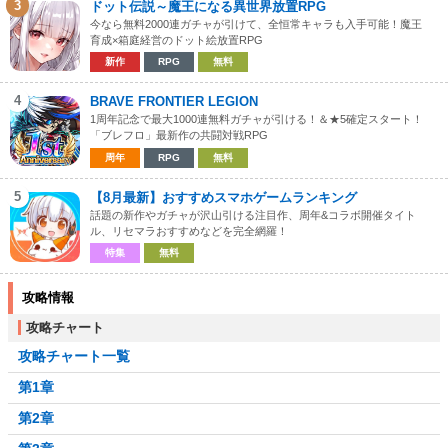
3
ドット伝説～魔王になる異世界放置RPG
今なら無料2000連ガチャが引けて、全恒常キャラも入手可能！魔王
育成×箱庭経営のドット絵放置RPG
新作
RPG
無料
4
BRAVE FRONTIER LEGION
1周年記念で最大1000連無料ガチャが引ける！＆★5確定スタート！
「ブレフロ」最新作の共闘対戦RPG
周年
RPG
無料
5
【8月最新】おすすめスマホゲームランキング
話題の新作やガチャが沢山引ける注目作、周年&コラボ開催タイト
ル、リセマラおすすめなどを完全網羅！
特集
無料
攻略情報
攻略チャート
攻略チャート一覧
第1章
第2章