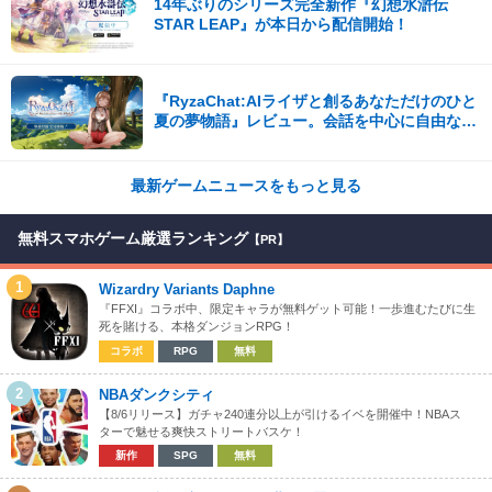
14年ぶりのシリーズ完全新作『幻想水滸伝
STAR LEAP』が本日から配信開始！
『RyzaChat:AIライザと創るあなただけのひと
夏の夢物語』レビュー。会話を中心に自由な冒
険を進めていくシステムはこれまでにない新鮮
な体験が楽しめる【先行プレイレポート】
最新ゲームニュースをもっと見る
無料スマホゲーム厳選ランキング
【PR】
1
Wizardry Variants Daphne
『FFXI』コラボ中、限定キャラが無料ゲット可能！一歩進むたびに生
死を賭ける、本格ダンジョンRPG！
コラボ
RPG
無料
2
NBAダンクシティ
【8/6リリース】ガチャ240連分以上が引けるイベを開催中！NBAス
ターで魅せる爽快ストリートバスケ！
新作
SPG
無料