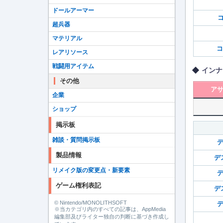
ドールアーマー
コ
超兵器
マテリアル
コ
レアリソース
戦闘用アイテム
インナ
その他
ア
企業
ショップ
掲示板
雑談・質問掲示板
製品情報
デ
リメイク版の変更点・新要素
ゲーム権利表記
デ
© Nintendo/MONOLITHSOFT
※当カテゴリ内のすべての記事は、AppMedia
編集部及びライター独自の判断に基づき作成し