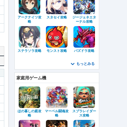
アークナイツ攻
スタセイ攻略
ジージェネエタ
略
ーナル攻略
ステラソラ攻略
モンスト攻略
パズドラ攻略
もっとみる
家庭用ゲーム機
ほの暮しの庭攻
マーベル闘魂攻
スプラレイダー
略
略
ス攻略