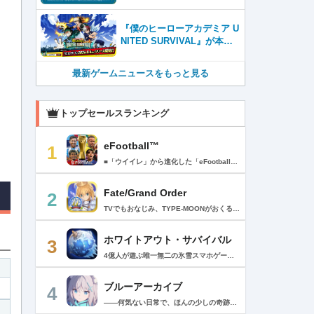
ズやキャラカフェエリアな
ど、見どころ満載！！
『僕のヒーローアカデミア U
NITED SURVIVAL』が本日8
月6日サービス開始！事前登
録者数100万を突破！
最新ゲームニュースをもっと見る
トップセールスランキング
eFootball™
1
■「ウイイレ」から進化した「eFootball™」 人気サッカーゲーム「ウイニングイレブン」が「eFootball™」とタイトルを変え、大きく進化して生まれ変わりました。「eFootball™」で新しいサッカーゲームを体感しましょう！ ■はじめての方でも安心 ダウンロード後は、実践を交えたステップアップ方式のチュートリアルで直感的に基本操作を覚えることができます！さらに、チュートリアルを全てクリアすると、リオネル メッシがもらえます！！ また、試合の面白さや爽快感を楽しんでいただくためにスマートアシストを実装。 複雑な操作をしなくても、華麗なドリブルやパスで相手をかわして強烈なシュートでゴールを奪うことができます！ 【基本的な遊び方】 ■好きなチームで始めよう 欧州、米州、アジアなど世界各国のクラブやナショナルチームなどお気に入りのチームでスタートできます！ ■選手を獲得しましょう チームを作成したら、選手を獲得しましょう。現役のスーパースターや、歴史に残るレジェンドたちが、あなたのクラブでの活躍を待っています！ ・スペシャル選手リスト 現実の試合で大活躍した選手や、注目リーグの選手、レジェンドなどの特別な選手を獲得できます。 ・スタンダード選手リスト 好きな選手を獲得できます。条件を設定して絞り込むことができます。 ・監督リスト さまざまな戦術や得意な育成タイプを持った監督を獲得できます。 ■試合を楽しもう 獲得した選手でチームを編成したら、いよいよ試合に挑戦！ AIを相手に腕を磨いたり、オンライン対戦でランキングを競ったり、楽しみ方はあなた次第です。 ・対AI戦で腕を磨く 注目リーグのチームやナショナルチームを相手に戦うイベントなど、サッカーシーズンに合わせたさまざまなテーマのイベントが開催されています。 また、10段階にレベル分けされたDivision制の「eFootball™ リーグ」で楽しみながらレベルアップしていくことも可能です！ ・対人戦で実力を試す Division制の全ユーザーとランキングを競う「eFootball™ リーグ」や、毎週開催される様々なイベントで、オンラインでのリアルタイム対戦を楽しむことができます。あなたのドリームチームで、最高峰のDivision 1を目指しましょう！ ・友達と最大3vs3の対戦を楽しむ フレンドマッチ機能を使って、友達と対戦することができます。育て上げたチームの強さを友達に見せつけましょう！ また、最大3vs3の協力対戦も可能。友達とオンラインで集まって対戦を楽しみましょう！ ■選手を育てる 獲得した選手は、選手種別によっては成長させることができます。 試合に出場させたり、ゲーム内アイテムを使用したりして、選手のレベルを上げる事で入手できる「タレントポイント」で、能力パラメータを上昇させましょう。 より自分好みの選手にしたい場合は、手動でポイントを割り振りましょう。 ポイントの割り振りに迷った場合は、[おまかせ]で設定することもできます。 自分だけのお気に入りの選手に育て上げましょう！ 【もっと楽しむ】 ■Live Updateを毎週配信 選手の移籍や、現実の試合での活躍が反映される「Live Update」を搭載。 毎週配信される「Live Update」を参考に、スカッドを編成し試合に挑みましょう。 ■スタジアムをカスタマイズ 試合中のスタジアムに反映されるコレオ・オブジェクトなどのスタジアムパーツをカスタマイズできます。 思い通りのスタジアムにアレンジして、ゲーム体験を彩りましょう！ ※居住国・地域が以下のお客様には、eFootball™ コインによるルートボックス施策をご提供しておりません。 ベルギー、ブラジル(18歳未満) 【最新情報について】 本商品は、新機能やモードの追加、ゲームプレイ・イベントのアップデートを継続的に行っていきます。 最新情報は「eFootball™」公式サイトをご確認ください。 【ダウンロードについて】 本アプリをダウンロードするためには、ストレージに約3.3GBの空き容量が必要となります。 あらかじめ3.3GB以上の容量を空けてからダウンロードを行っていただけますようお願いします。 ダウンロード時はWi-Fi環境で接続することを推奨いたします。 ※アップデートにつきましても同様となります。 【通信環境について】 本アプリはオンラインゲームです。通信可能な環境でお楽しみください。
Fate/Grand Order
2
TVでもおなじみ、TYPE-MOONがおくるFateのRPG！ スマホでも本格的なRPGが楽しめる。 文字数にして500万字超という、圧倒的なボリュームを堪能できるストーリー！ 本編以外にもキャラクターごとにストーリーを用意し、Fateファンも今回はじめてFateの世界を体験される方も十分満足いただける内容となっています。 【あらすじ】 西暦2015年。 地球の未来を観測するカルデアは、2017年以降の人類史が崩壊している事実を確認した。 昨日まで確かに存在していた2115年までの“約束された未来”は、何の前触れもなく突如として消え去ったのだ。 なぜ。どうして。だれが。どうやって。 西暦2004年 日本 ある地方都市。 ここに今まではなかった、「観測できない領域」が現れたと。 カルデアはこれを人類絶滅の原因と仮定し、いまだ実験段階だった第六の実験を決行する事となった。 それは過去への時間旅行。 人間を霊子化させて過去に送りこみ、事象に介入する事で時空の特異点を解明、あるいは破壊する禁断の儀式。 その名を人理守護指令、グランドオーダー。 人類を守るために人類史に立ち向かう、運命と戦うものたちの総称である。 【ゲーム概要】 スマホに最適化された簡単操作のコマンドオーダーバトル！ プレイヤーはマスターとなって英霊たちを操り敵を倒し謎を解明していく。 好みの英霊で戦うか、強い英霊で戦うかバトルスタイルはプレイヤーしだい。 ◆豪華声優陣が続々参加 青木志貴、茜屋日海夏、赤羽根健治、明坂聡美、浅川悠、朝日奈丸佳、阿澄佳奈、阿部彬名、阿部敦、阿部里果、雨宮天、新井里美、井口裕香、井澤詩織、石川界人、石川由依、石谷春貴、伊瀬茉莉也、市ノ瀬加那、伊藤彩沙、伊藤かな恵、伊東健人、伊藤静、伊藤美紀、稲田徹、井上和彦、井上喜久子、井上麻里奈、伊丸岡篤、石見舞菜香、上坂すみれ、植田佳奈、上田麗奈、内田真礼、内田雄馬、内山昂輝、梅原裕一郎、江川央生、江口拓也、江越彬紀、遠藤綾、大久保瑠美、大空直美、大塚明夫、大塚芳忠、大原さやか、大和田仁美、岡本信彦、置鮎龍太郎、小倉唯、小澤亜李、小野賢章、小野大輔、小野友樹、小見川千明、かかずゆみ、柿原徹也、加隈亜衣、笠間淳、加瀬康之、門脇舞以、金元寿子、神尾晋一郎、茅野愛衣、川澄綾子、河西健吾、川野剛稔、神奈延年、鬼頭明里、木村珠莉、木村良平、桐本拓哉、釘宮理恵、久野美咲、黒木ほの香、黒田崇矢、桑原由気、KENN、高野麻里佳、古賀葵、小清水亜美、後藤邑子、小西克幸、小林千晃、小林ゆう、小林裕介、小原好美、小松未可子、子安武人、小山力也、近藤玲奈、斎賀みつき、西前忠久、斉藤壮馬、斎藤千和、坂本真綾、佐倉綾音、櫻井孝宏、佐藤聡美、佐藤利奈、沢城みゆき、下屋則子、島﨑信長、嶋村侑、庄司宇芽香、白石晴香、新垣樽助、真堂圭、末柄里恵、杉田智和、杉山紀彰、鈴木達央、鈴木崚汰、鈴代紗弓、鈴村健一、諏訪彩花、諏訪部順一、関俊彦、関智一、瀬戸麻沙美、芹澤優、仙台エリ、千本木彩花、園崎未恵、大地葉、高乃麗、高野直子、高橋花林、高橋李依、高山みなみ、武内駿輔、竹内良太、武田華、田中敦子、田中美海、田中理恵、谷山紀章、種﨑敦美、種田梨沙、田丸篤志、田村睦心、田村ゆかり、丹下桜、千葉繁、千葉翔也、津田健次郎、紡木吏佐、鶴岡聡、寺崎裕香、寺島拓篤、東山奈央、土岐隼一、飛田展男、戸松遥、豊永利行、鳥海浩輔、中井和哉、中田譲治、長縄まりあ、仲村美沙希、中村悠一、名塚佳織、生天目仁美、浪川大輔、能登麻美子、野中藍、乃村健次、土師孝也、長谷川育美、花江夏樹、花澤香菜、花守ゆみり、早見沙織、原由実、春野杏、潘めぐみ、日岡なつみ、日笠陽子、日野聡、平川大輔、ファイルーズあい、福圓美里、福西勝也、福山潤、藤井隼、藤沼建人、ブリドカットセーラ恵美、古川慎、保志総一朗、星野貴紀、堀内賢雄、堀江由衣、本多真梨子、本多陽子、本渡楓、前野智昭、M・A・O、増田俊樹、Machico、松風雅也、真殿光昭、マフィア梶田、三上哲、三木眞一郎、水樹奈々、水島大宙、水橋かおり、緑川光、水瀬いのり、南央美、峯田茉優、宮野真守、宮本充、村瀬歩、森川智之、森田了介、森永千才、森なな子、諸星すみれ、安井邦彦、山路和弘、山下大輝、山下七海、山寺宏一、山根綺、山野井仁、山村響、悠木碧、ゆかな、遊佐浩二、吉野裕行、佳村はるか、米澤円、若林直美、和氣あず未、和多田美咲（50音順） ◆全体構成・メインシナリオ・シナリオ・総監督 奈須きのこ ◆リードキャラクターデザイナー 武内崇 ◆アートディレクション TYPE-MOON ◆メインシナリオ・シナリオ執筆 東出祐一郎、桜井光 水瀬葉月、星空めてお ◆ゲストライター amphibian、虚淵玄（ニトロプラス）、acpi、ＯＫＳＧ（TYPE-MOON）、経験値、小太刀右京、三田誠、たけのこ星人、橘公司、田中天（株式会社フラッグノーツ）、成田良悟、鋼屋ジン、ひろやまひろし、円居挽、茗荷屋甚六、矢野俊策（株式会社フラッグノーツ）、リヨ（50音順） ◆キャラクターデザイン I-IV、蒼月タカオ（TYPE-MOON）、AKIRA、Azusa、東冬、荒野、Anmi、池澤真、石田あきら、いみぎむる、兔ろうと、羽海野チカ、大森葵、岡崎武士、okojo、およ、加藤いつわ、カワグチタケシ、きばどりリュー、桐原小鳥、ギンカ、倉花千夏、黒星紅白、小梅けいと、近衛乙嗣、小松崎類、こやまひろかず（TYPE-MOON）、西藤浩樹（LASENGLE）、saitom、坂本みねぢ、佐々木少年、サテー、色素、縞うどん（TYPE-MOON）、島田フミカネ、しまどりる、sime、下越（TYPE-MOON）、シャカＰ（LASENGLE）、白浜鴎、しらび、白峰、真じろう、STAR影法師、曽我誠、タイキ、高橋慶太郎、高山箕犀、竹、武中英雄、武梨えり、たけのこ星人、TAKOLEGS、田島昭宇、タスクオーナ、danciao、中央東口、CHOCO、悌太、Dd、天空すふぃあ、DANGERDROP、toi8、トリダモノ、中原、なまにくATK、西出ケンゴロー、nipi、ネコタワワ、NOCO、pako、林けゐ、原田たけひと、春野友矢、ばん！、Bすけ、左、ヒライユキオ、平野稜二、広江礼威、ひろやまひろし、PFALZ、ぶくろて、huke、BLACK（TYPE-MOON）、古海鐘一、BUNBUN、hou、ホトソウカ、本庄雷太、前田浩孝、マシマサキ、また、松竜、Mika Pikazo、緑川美帆、三輪士郎、村山竜大、めろん22、望月けい、元村人、森井しづき、森山大輔、山中虎鉄、YOCO_N（LASENGLE）、余湖裕輝、米山舞、La-na、lack、リヨ、Ryota-H、輪くすさが、redjuice、ReDrop、ろび～な、ワダアルコ、渡れい（50音順） このアプリケーションには、（株）ＣＲＩ・ミドルウェアの「CRIWARE（TM）」が使用されています。
ホワイトアウト・サバイバル
3
4億人が遊ぶ唯一無二の氷雪スマホゲーム！サクッと爽快！みんなで極寒サバイバル ！ 猛吹雪に襲われ、かつての世界は崩壊。人類の文明の灯火は、氷雪の中で今にも消えかかっている…。 生存者達よ、今こそ立ち上がれ！——仲間を率いて希望の灯りをともし、凍てつく大地に新たな拠点を築こう！ さらに新規ユーザー限定でSSR英雄「ジャスミン」が無料で仲間入り！ 彼女と共に氷原の奥地へと踏み込み、吹雪の中に潜む未知の脅威に立ち向かおう！ 【ゲームの特徴】 ◆領地再建！凍土に希望の光を！ 大溶鉱炉に火を灯すことから始めて、積もった雪を溶かして領土を開拓しよう！ 法令を発布して人員を的確に配置すれば、拠点の建設効率がぐんとアップ！ ◆放置で楽々、資源を効率ストック！ ワンタップで英雄を派遣するだけで、見守りは不要！ オフライン中も資源は自動でたっぷり蓄積されて、戻れば報酬が山盛り！極寒サバイバルでも、もう怖くない！ ◆お手軽に始められる氷雪ミニゲーム！ ミニゲームが次々と登場！「穴釣り選手権」でレア生物図鑑を解放し、「除雪隊」で雪山の宝を発見しよう！ スキマ時間でも気軽にプレイできて、雪原ライフは楽しさ満載！ ◆戦略を駆使して、英雄で敵を撃退！ 英雄はレベル共有で育成の手間いらずで、スキルを活かせば様々な難関を攻略可能！ 最強チームを組み上げて、敵を圧倒しよう！ ◆協力プレイで、凍土制覇を目指そう！ 同盟の支援で負傷者の治療や育成もスピードアップ！ 作戦を練って仲間と役割分担すれば戦力倍増！勝利の喜びをみんなで分かち合おう！ さらにたくさんのコンテンツをお届けいたします： ◆オフィシャルサイト: https://whiteoutsurvival.centurygames.com/ja ◆X: https://x.com/WOS_Japan ◆Facebook: https://www.facebook.com/WhiteoutSurvival ◆Discord: https://discord.gg/whiteoutsurvival ◆YouTube: https://www.youtube.com/@WhiteoutSurvivalOfficial_JA ◆TikTok: https://www.tiktok.com/@howasaba.jp
ブルーアーカイブ
4
――何気ない日常で、ほんの少しの奇跡を見つける物語 Yostarが贈る学園×青春×物語RPG『ブルーアーカイブ -Blue Archive-』！ 先生として、個性豊かで魅力的な生徒たちと共に、一風変わった学園都市キヴォトスの 日常を過ごそう！ ■あらすじ ここは学園都市キヴォトス。 数千の学園からなる超巨大学園都市では、日々トラブルが絶えない。 この問題に対応すべく、連邦生徒会長によって連邦捜査部【シャーレ】が設立された。 この物語は【シャーレ】の顧問となる先生とそれに協力する生徒たちと学園都市での日常を 描いた物語である。 ▼可愛いキャラクターが活躍する3Dバトル 大迫力の3Dリアルタイムバトル！ 可愛いキャラクター達が画面いっぱいに所狭しと大活躍。 あなたは先生として、生徒たちを指揮しよう！ ▼個性豊かなキャラクターを彩るハイクオリティの2Dアニメーション 美少女キャラクターたちが綺麗な2Dアニメーションであなたを迎えてくれる！ 仲良くなると特別なアニメーションが見れることもあるぞ！ ▼生徒たちと絆を深めて彼女たちと特別な日常を過ごそう！ 一緒にいる時間が長ければ長いほど、彼女たちはあなたとの絆は深まっていく。 そんな彼女たちとの日々が、きっとあなたの日常を特別なものに！ ▼公式Twitter https://twitter.com/Blue_ArchiveJP ▼公式サイト https://bluearchive.jp/ (C)Yostar, Inc.