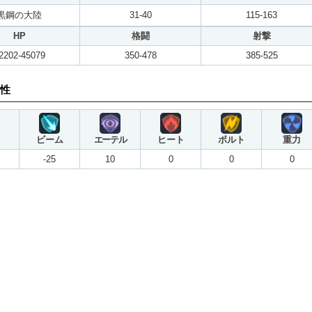
黒鋼の大陸
31-40
115-163
HP
格闘
射撃
2202-45079
350-478
385-525
性
ビーム
エーテル
ヒート
ボルト
重力
-25
10
0
0
0