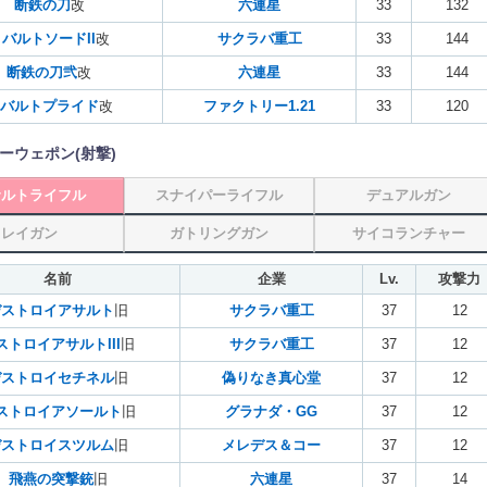
断鉄の刀
改
六連星
33
132
バルトソードII
改
サクラバ重工
33
144
断鉄の刀弐
改
六連星
33
144
バルトプライド
改
ファクトリー1.21
33
120
ーウェポン(射撃)
サルトライフル
スナイパーライフル
デュアルガン
レイガン
ガトリングガン
サイコランチャー
名前
企業
Lv.
攻撃力
デストロイアサルト
旧
サクラバ重工
37
12
ストロイアサルトIII
旧
サクラバ重工
37
12
デストロイセチネル
旧
偽りなき真心堂
37
12
ストロイアソールト
旧
グラナダ・GG
37
12
デストロイスツルム
旧
メレデス＆コー
37
12
飛燕の突撃銃
旧
六連星
37
14