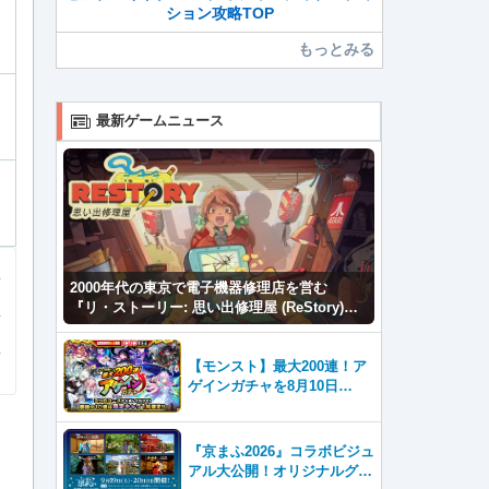
ション攻略TOP
もっとみる
最新ゲームニュース
2000年代の東京で電子機器修理店を営む
『リ・ストーリー: 思い出修理屋 (ReStory)』
本日Steamで配信開始
【モンスト】最大200連！ア
ゲインガチャを8月10日
（月）より開催！
『京まふ2026』コラボビジュ
アル大公開！オリジナルグッ