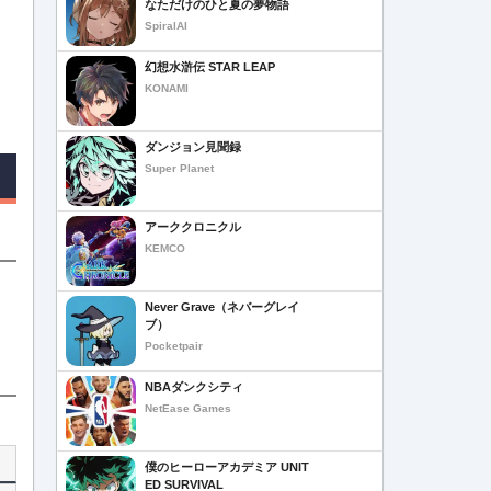
なただけのひと夏の夢物語
SpiralAI
幻想水滸伝 STAR LEAP
KONAMI
ダンジョン見聞録
Super Planet
アーククロニクル
KEMCO
Never Grave（ネバーグレイ
ブ）
Pocketpair
NBAダンクシティ
NetEase Games
僕のヒーローアカデミア UNIT
ED SURVIVAL