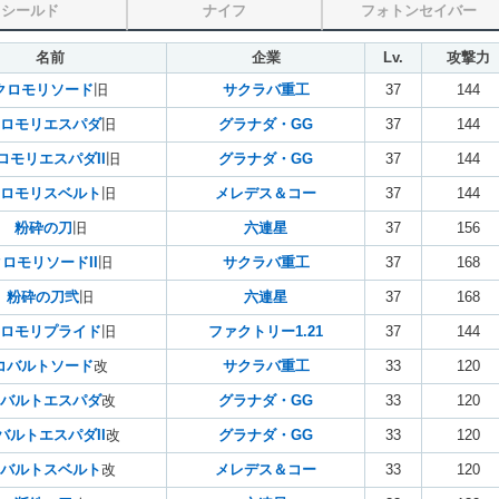
シールド
ナイフ
フォトンセイバー
名前
企業
Lv.
攻撃力
クロモリソード
旧
サクラバ重工
37
144
ロモリエスパダ
旧
グラナダ・GG
37
144
ロモリエスパダII
旧
グラナダ・GG
37
144
ロモリスベルト
旧
メレデス＆コー
37
144
粉砕の刀
旧
六連星
37
156
ロモリソードII
旧
サクラバ重工
37
168
粉砕の刀弐
旧
六連星
37
168
ロモリプライド
旧
ファクトリー1.21
37
144
コバルトソード
改
サクラバ重工
33
120
バルトエスパダ
改
グラナダ・GG
33
120
バルトエスパダII
改
グラナダ・GG
33
120
バルトスベルト
改
メレデス＆コー
33
120