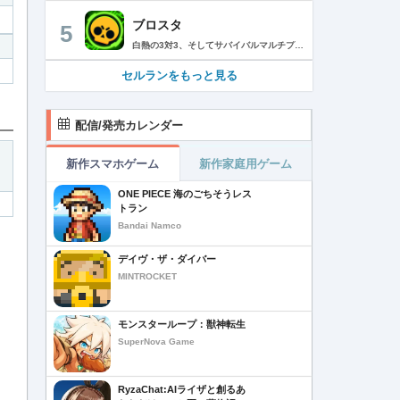
ブロスタ
5
白熱の3対3、そしてサバイバルマルチプレイを楽しめるモバイルゲーム！3分間で展開する様々なゲームモード… 友達と共闘するもよし、一人で戦うもよし。 強力な必殺技や特殊能力を持ったキャラクターを入手して、アップグレードしましょう。ユニークなスキンを集めれば、戦場でひときわ目立つこと間違いなし！ブロスタワールドの不思議なステージで、バトルを繰り広げましょう！ ブロスタは無料でダウンロードおよびプレイが可能ですが、一部のゲーム内アイテムを有料で購入いただくことも可能です（ランダムなアイテムを含む）。ゲーム内アイテムの有料購入を希望しない場合は、デバイスの設定からアプリ内課金を無効にしてください。 様々なゲームモードで戦おう エメラルドハント（3対3）：チームの仲間と共に敵チームに勝利！エメラルドを10個集めたら最後まで守り抜きましょう。倒されるとエメラルドも失います。 バトルロイヤル（ソロ/デュオ）：生き残りをかけたサバイバルモード。キャラクターのパワーアップを集めましょう。デュオまたはソロモードを選んだら、大混乱の戦場で最後まで生き延びた者が勝者となります。そして勝者がすべてを独り占めします！ ブロストライカー（3対3）：ひと味違うゲームモードです！サッカーの腕試しといきましょう。先に2ゴールを決めたチームが勝利します。なおレッドカードはありませんので、激しいバトルにご注意ください。 賞金稼ぎ（3対3）：敵を倒して星を獲得！自分の星も守り抜きましょう。より多くの星を集めたチームの勝利です。 強奪（3対3）：チームの金庫を守りながら、敵チームの金庫の破壊を目指します。ひっそりと前進したら、豪快にお宝までの道を切り拓きましょう！ 特別イベント：期間限定の特別な対人および対CPUゲームモードです。 チャンピオンシップチャレンジ：ブロスタのゲーム内予選に参加して、eスポーツの世界に飛び込みましょう！ キャラクターのアンロックとアップグレード 強力な必殺技や特殊能力を持ったキャラクターを集めて、アップグレードしましょう。キャラクターを強化して、ユニークなスキンを集めましょう。 ブロスタパス クエストやブロスタボックス、エメラルド、ピンズ、そしてブロスタパス限定スキンなど、特典が盛りだくさん！シーズンごとに特典は変わります。 MVPプレイヤーになろう ローカルのランキングを駆け上がり、あなたの強さを証明しましょう！ どんな時も進化しよう 新たなキャラクターやスキン、マップ、特別イベント、ゲームモードを探し求めましょう。 特徴： 3対3のリアルタイム対戦で世界中のプレイヤーとバトル 白熱のモバイル向けサバイバルマルチプレイ 独自の攻撃や必殺技を持った、強力な新キャラクターをアンロック 日々入れ替わるイベントとゲームモード バトルは一人でも、フレンドと一緒でもプレイ可能 グローバルまたはローカルのランキングを駆け上がろう 仲間とクラブを結成したり参加したりして、情報交換しながら共に戦おう スキンをアンロックしてキャラクターをカスタマイズ プレイヤーが作った攻略の難しい新マップ クラッシュ・オブ・クラン、クラッシュ・ロワイヤル、ブーム・ビーチの制作会社がお届けするバトルゲーム！ サポート： サポートが必要な際は、ゲーム内の設定の「ヘルプとサポート」からご連絡いただくか、http://supercell.helpshift.com/a/brawl-stars/をご覧ください。 プライバシーポリシー： http://supercell.com/en/privacy-policy/jp/ サービス利用規約： http://supercell.com/en/terms-of-service/jp/ 保護者の皆さまへ： http://supercell.com/en/parents/jp/
セルランをもっと見る
配信/発売カレンダー
新作スマホゲーム
新作家庭用ゲーム
ONE PIECE 海のごちそうレス
トラン
Bandai Namco
デイヴ・ザ・ダイバー
MINTROCKET
モンスターループ：獣神転生
SuperNova Game
RyzaChat:AIライザと創るあ