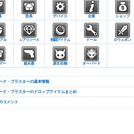
器
防具
デバイス
企業
ショップ
アル
レアリソース
戦闘アイテム
ドール
Dウェポン
マー
超兵器
原生生物
オーバード
ナーク・ブラスターの基本情報
ナーク・ブラスターのドロップアイテムまとめ
なのコメント