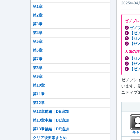
2025年04
第1章
第2章
ゼノブレ
第3章
ゼノブ
第4章
【ゼ
【ゼ
第5章
【ゼ
第6章
人気の注
【ゼ
第7章
【ゼ
第8章
【ゼ
第9章
ゼノブレイ
第10章
います。
ニティブエ
第11章
第12章
第13章前編｜DE追加
第13章中編｜DE追加
第13章後編｜DE追加
キャ
クリア後要素まとめ