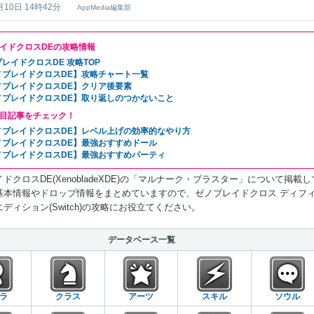
月10日 14時42分
AppMedia編集部
イドクロスDEの攻略情報
レイドクロスDE 攻略TOP
ノブレイドクロスDE】攻略チャート一覧
ノブレイドクロスDE】クリア後要素
ノブレイドクロスDE】取り返しのつかないこと
目記事をチェック！
ノブレイドクロスDE】レベル上げの効率的なやり方
ノブレイドクロスDE】最強おすすめドール
ノブレイドクロスDE】最強おすすめパーティ
ドクロスDE(XenobladeXDE)の「マルナーク・ブラスター」について掲載し
基本情報やドロップ情報をまとめていますので、ゼノブレイドクロス ディフ
ディション(Switch)の攻略にお役立てください。
データベース一覧
ラ
クラス
アーツ
スキル
ソウル