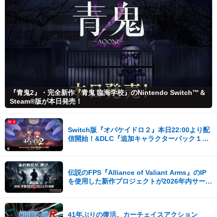
『青鬼2』・完全新作『青鬼 臨海学校』のNintendo Switch™＆
Steam®版が本日発売！
Switch版『オバケイドロ２』本日22:00より配
信開始！&DLC『追加キャラクターパック１』
が登場！
伝説のFPS『Alliance of Valiant Arms』のIP
を使用した新作プロジェクトが2026年内サービ
ス開始！
41年ぶりの復活。カーチェイスアクション