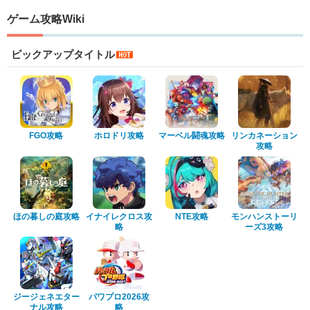
ゲーム攻略Wiki
ピックアップタイトル
FGO攻略
ホロドリ攻略
マーベル闘魂攻略
リンカネーション
攻略
ほの暮しの庭攻略
イナイレクロス攻
NTE攻略
モンハンストーリ
略
ーズ3攻略
ジージェネエター
パワプロ2026攻
ナル攻略
略