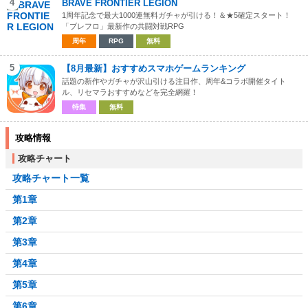
4
BRAVE FRONTIER LEGION
1周年記念で最大1000連無料ガチャが引ける！＆★5確定スタート！
「ブレフロ」最新作の共闘対戦RPG
周年
RPG
無料
5
【8月最新】おすすめスマホゲームランキング
話題の新作やガチャが沢山引ける注目作、周年&コラボ開催タイト
ル、リセマラおすすめなどを完全網羅！
特集
無料
攻略情報
攻略チャート
攻略チャート一覧
第1章
第2章
第3章
第4章
第5章
第6章