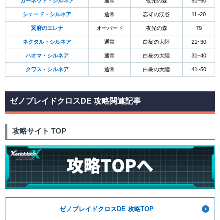
ガーネット・シルネア
通常
夜光の森
51~60
シェード・シルネア
通常
忘却の渓谷
11~20
冥府のエレナ
オーバード
夜光の森
79
ネクタル・シルネア
通常
白樹の大陸
21~30
ハオマ・シルネア
通常
白樹の大陸
31~40
クワス・シルネア
通常
白樹の大陸
41~50
ゼノブレイドクロスDE 攻略関連記事
攻略サイト TOP
ゼノブレイドクロスDE 攻略TOP