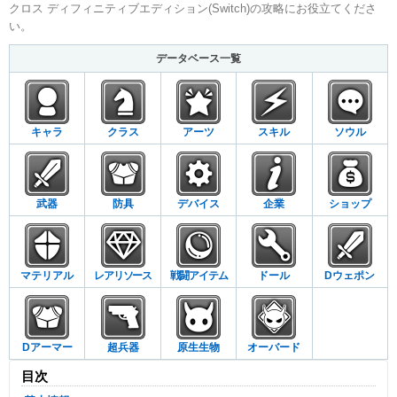
クロス ディフィニティブエディション(Switch)の攻略にお役立てくださ
い。
データベース一覧
キャラ
クラス
アーツ
スキル
ソウル
武器
防具
デバイス
企業
ショップ
マテリアル
レアリソース
戦闘アイテム
ドール
Dウェポン
Dアーマー
超兵器
原生生物
オーバード
目次