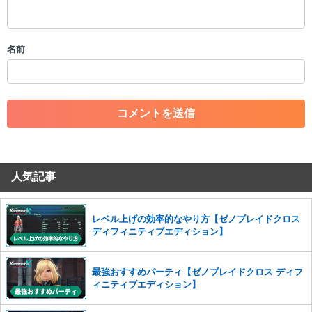
・スパムなど、記事内容と関係のない投稿
・誰かになりすます行為
・個人情報の投稿や、他者のプライバシーを侵害する投稿
名前
・一度削除された投稿を再び投稿すること
・外部サイトへの誘導や宣伝
・アカウントの売買など金銭が絡む内容の投稿
・各ゲームのネタバレを含む内容の投稿
・その他、管理者が不適切と判断した投稿
コメントの削除につきましては下記フォームより申請をいた
だけますでしょうか。
人気記事
コメントの削除を申請する
※投稿内容を確認後、順次対応さ
せていただきます。ご了承ください。
※一度削除したコメントは復元ができませんのでご注意くだ
レベル上げの効率的なやり方【ゼノブレイドクロス
さい。
ディフィニティブエディション】
また、過度な利用規約の違反や、弊社に損害の及ぶ内容の書き込みがあ
った場合は、法的措置をとらせていただく場合もございますので、あら
最強おすすめパーティ【ゼノブレイドクロス ディフ
かじめご理解くださいませ。
ィニティブエディション】