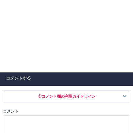
コメントする
コメント欄の利用ガイドライン
コメント
以下の書き込みを禁止とし、場合によってはコメント削除や書き込み制
限を行う可能性がございます。 あらかじめご了承ください。
・公序良俗に反する投稿