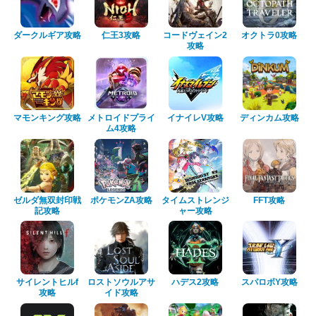
ダークルギア攻略
仁王3攻略
コードヴェイン2
オクトラ0攻略
攻略
マモンキング攻略
メトロイドプライ
イナイレV攻略
ディンカム攻略
ム4攻略
ゼルダ無双封印戦
ポケモンZA攻略
タイムストレンジ
FFT攻略
記攻略
ャー攻略
サイレントヒルf
ロストソウルアサ
ハデス2攻略
スパロボY攻略
攻略
イド攻略