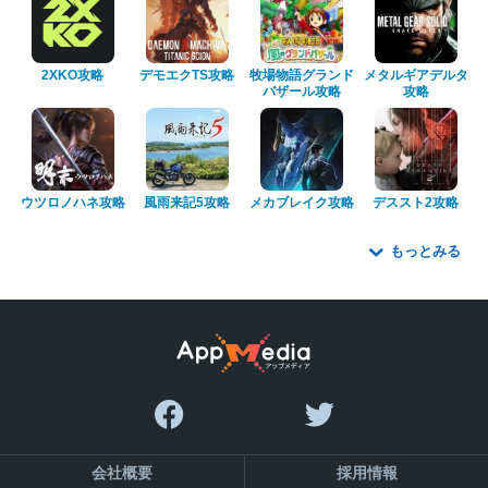
2XKO攻略
デモエクTS攻略
牧場物語グランド
メタルギアデルタ
バザール攻略
攻略
ウツロノハネ攻略
風雨来記5攻略
メカブレイク攻略
デススト2攻略
もっとみる
会社概要
採用情報