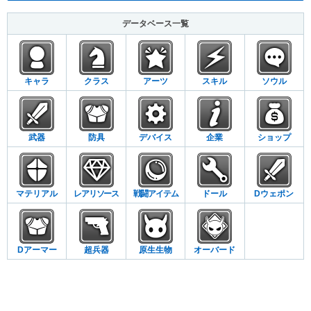
データベース一覧
キャラ
クラス
アーツ
スキル
ソウル
武器
防具
デバイス
企業
ショップ
マテリアル
レアリソース
戦闘アイテム
ドール
Dウェポン
Dアーマー
超兵器
原生生物
オーバード