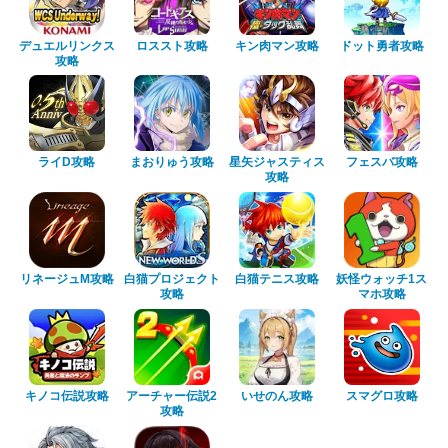
デュエルリンクス
ロススト攻略
キン肉マン攻略
ドット勇者攻略
攻略
ライD攻略
まおりゅう攻略
星矢ジャスティス
フェスバ攻略
攻略
リネージュM攻略
白猫プロジェクト
白猫テニス攻略
妖怪ウォッチ1ス
攻略
マホ攻略
キノコ伝説攻略
アーチャー伝説2
いせのん攻略
スマグロ攻略
攻略