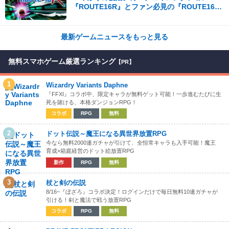
『ROUTE16R』とファン必見の『ROUTE16
COLLECTION』が同時発売
最新ゲームニュースをもっと見る
無料スマホゲーム厳選ランキング
【PR】
1
Wizardry Variants Daphne
『FFXI』コラボ中、限定キャラが無料ゲット可能！一歩進むたびに生
死を賭ける、本格ダンジョンRPG！
コラボ
RPG
無料
2
ドット伝説～魔王になる異世界放置RPG
今なら無料2000連ガチャが引けて、全恒常キャラも入手可能！魔王
育成×箱庭経営のドット絵放置RPG
新作
RPG
無料
3
杖と剣の伝説
8/16~『ぼざろ』コラボ決定！ログインだけで毎日無料10連ガチャが
引ける！剣と魔法で戦う放置RPG
コラボ
RPG
無料