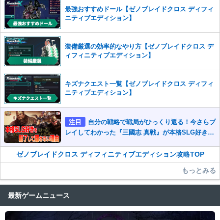
最強おすすめドール【ゼノブレイドクロス ディフィ
ニティブエディション】
装備厳選の効率的なやり方【ゼノブレイドクロス デ
ィフィニティブエディション】
キズナクエスト一覧【ゼノブレイドクロス ディフィ
ニティブエディション】
注目
自分の戦略で戦局がひっくり返る！今さらプ
レイしてわかった『三國志 真戦』が本格SLG好きを
魅了して離さないワケ
ゼノブレイドクロス ディフィニティブエディション攻略TOP
もっとみる
最新ゲームニュース