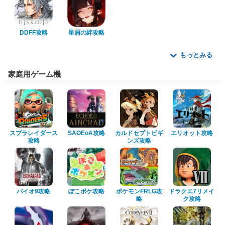
DDFF攻略
星屑の絆攻略
もっとみる
家庭用ゲーム機
スプラレイダース
SAOEoA攻略
カルドセプトビギ
エリオット攻略
攻略
ンズ攻略
バイオ9攻略
ぽこポケ攻略
ポケモンFRLG攻
ドラクエ7リメイ
略
ク攻略