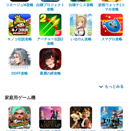
リネージュM攻略
白猫プロジェクト
白猫テニス攻略
妖怪ウォッチ1ス
攻略
マホ攻略
キノコ伝説攻略
アーチャー伝説2
いせのん攻略
スマグロ攻略
攻略
DDFF攻略
星屑の絆攻略
もっとみる
家庭用ゲーム機