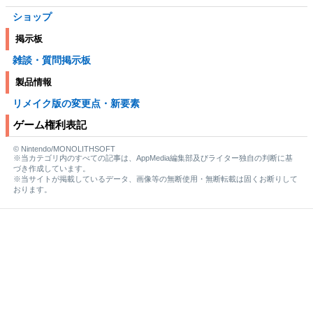
ショップ
掲示板
雑談・質問掲示板
製品情報
リメイク版の変更点・新要素
ゲーム権利表記
© Nintendo/MONOLITHSOFT
※当カテゴリ内のすべての記事は、AppMedia編集部及びライター独自の判断に基
づき作成しています。
※当サイトが掲載しているデータ、画像等の無断使用・無断転載は固くお断りして
おります。