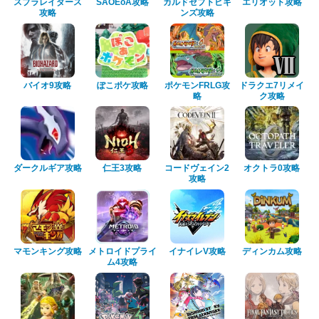
スプラレイダース
SAOEoA攻略
カルドセプトビギ
エリオット攻略
攻略
ンズ攻略
バイオ9攻略
ぽこポケ攻略
ポケモンFRLG攻
ドラクエ7リメイ
略
ク攻略
ダークルギア攻略
仁王3攻略
コードヴェイン2
オクトラ0攻略
攻略
マモンキング攻略
メトロイドプライ
イナイレV攻略
ディンカム攻略
ム4攻略