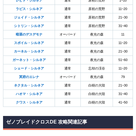
レピド・シルネア
通常
原初の荒野
1~10
ラピス・シルネア
通常
原初の荒野
11~20
ジェイド・シルネア
通常
原初の荒野
21~30
シトリン・シルネア
通常
原初の荒野
31~40
暗渠のデスデモナ
オーバード
夜光の森
11
スポイル・シルネア
通常
夜光の森
11~20
カーネル・シルネア
通常
夜光の森
21~30
ガーネット・シルネア
通常
夜光の森
51~60
シェード・シルネア
通常
忘却の渓谷
11~20
冥府のエレナ
オーバード
夜光の森
79
ネクタル・シルネア
通常
白樹の大陸
21~30
ハオマ・シルネア
通常
白樹の大陸
31~40
クワス・シルネア
通常
白樹の大陸
41~50
ゼノブレイドクロスDE 攻略関連記事