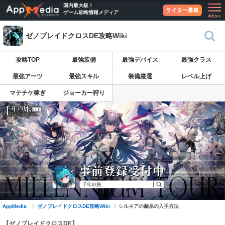
国内最大級！
ライター募集
ゲーム攻略情報メディア
ゼノブレイドクロスDE攻略Wiki
攻略TOP
最強装備
最強デバイス
最強クラス
最強アーツ
最強スキル
装備厳選
レベル上げ
マテチケ稼ぎ
ジョーカー狩り
AppMedia
ゼノブレイドクロスDE攻略Wiki
シルネアの繭糸の入手方法
【ゼノブレイドクロスDE】