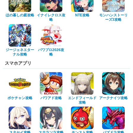
ほの暮しの庭攻略
イナイレクロス攻
NTE攻略
モンハンストーリ
略
ーズ3攻略
ジージェネエター
パワプロ2026攻
ナル攻略
略
スマホアプリ
ポケチャン攻略
パワアド攻略
エンドフィールド
アークナイツ攻略
攻略
スタセイ攻略
ステラソラ攻略
モンスト攻略
パズドラ攻略