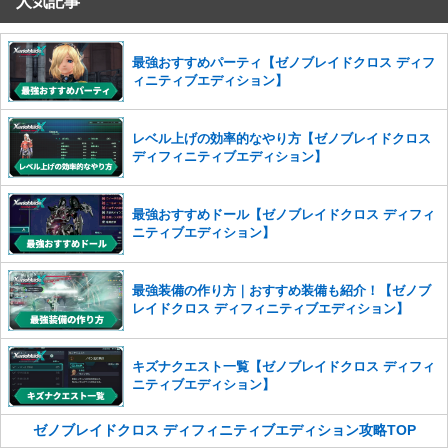
人気記事
コメントの削除を申請する
※投稿内容を確認後、順次対応さ
せていただきます。ご了承ください。
※一度削除したコメントは復元ができませんのでご注意くだ
最強おすすめパーティ【ゼノブレイドクロス ディフ
さい。
ィニティブエディション】
また、過度な利用規約の違反や、弊社に損害の及ぶ内容の書き込みがあ
った場合は、法的措置をとらせていただく場合もございますので、あら
レベル上げの効率的なやり方【ゼノブレイドクロス
かじめご理解くださいませ。
ディフィニティブエディション】
最強おすすめドール【ゼノブレイドクロス ディフィ
ニティブエディション】
最強装備の作り方｜おすすめ装備も紹介！【ゼノブ
レイドクロス ディフィニティブエディション】
キズナクエスト一覧【ゼノブレイドクロス ディフィ
ニティブエディション】
ゼノブレイドクロス ディフィニティブエディション攻略TOP