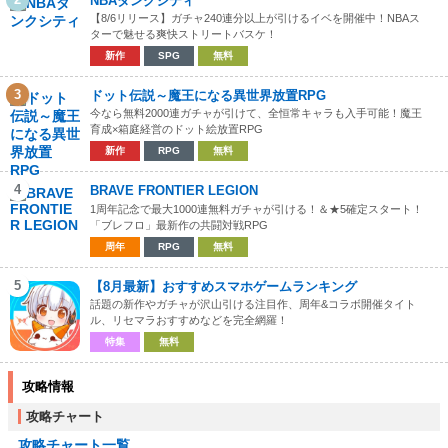
NBAダンクシティ
【8/6リリース】ガチャ240連分以上が引けるイベを開催中！NBAス
ターで魅せる爽快ストリートバスケ！
新作
SPG
無料
3
ドット伝説～魔王になる異世界放置RPG
今なら無料2000連ガチャが引けて、全恒常キャラも入手可能！魔王
育成×箱庭経営のドット絵放置RPG
新作
RPG
無料
4
BRAVE FRONTIER LEGION
1周年記念で最大1000連無料ガチャが引ける！＆★5確定スタート！
「ブレフロ」最新作の共闘対戦RPG
周年
RPG
無料
5
【8月最新】おすすめスマホゲームランキング
話題の新作やガチャが沢山引ける注目作、周年&コラボ開催タイト
ル、リセマラおすすめなどを完全網羅！
特集
無料
攻略情報
攻略チャート
攻略チャート一覧