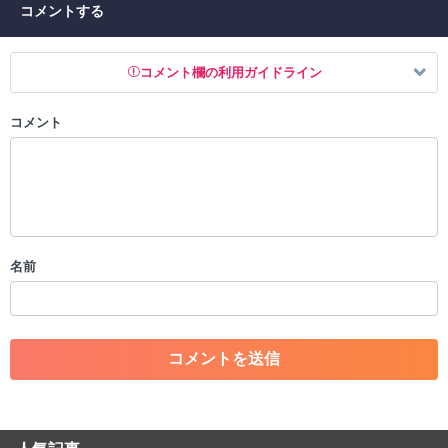
コメントする
コメント欄の利用ガイドライン
コメント
以下の書き込みを禁止とし、場合によってはコメント削除や書き込み制
限を行う可能性がございます。 あらかじめご了承ください。
・公序良俗に反する投稿
・スパムなど、記事内容と関係のない投稿
・誰かになりすます行為
・個人情報の投稿や、他者のプライバシーを侵害する投稿
名前
・一度削除された投稿を再び投稿すること
・外部サイトへの誘導や宣伝
・アカウントの売買など金銭が絡む内容の投稿
・各ゲームのネタバレを含む内容の投稿
・その他、管理者が不適切と判断した投稿
コメントの削除につきましては下記フォームより申請をいた
だけますでしょうか。