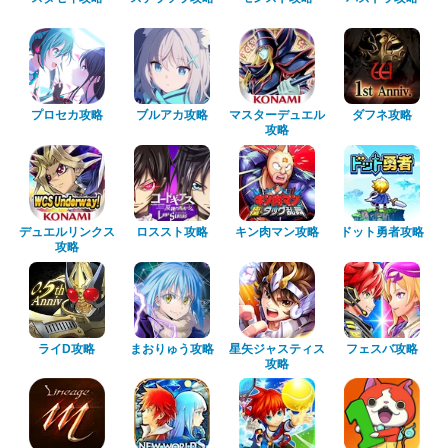
プロセカ攻略
ブルアカ攻略
マスターデュエル
ダフネ攻略
攻略
デュエルリンクス
ロススト攻略
キン肉マン攻略
ドット勇者攻略
攻略
ライD攻略
まおりゅう攻略
星矢ジャスティス
フェスバ攻略
攻略