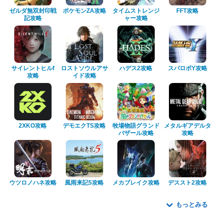
ゼルダ無双封印戦
ポケモンZA攻略
タイムストレンジ
FFT攻略
記攻略
ャー攻略
サイレントヒルf
ロストソウルアサ
ハデス2攻略
スパロボY攻略
攻略
イド攻略
2XKO攻略
デモエクTS攻略
牧場物語グランド
メタルギアデルタ
バザール攻略
攻略
ウツロノハネ攻略
風雨来記5攻略
メカブレイク攻略
デススト2攻略
もっとみる