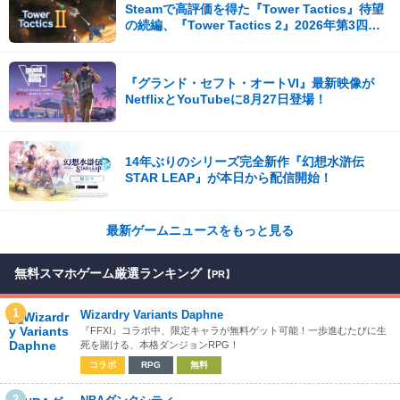
Steamで高評価を得た『Tower Tactics』待望
の続編、『Tower Tactics 2』2026年第3四半
期に早期アクセス開始
『グランド・セフト・オートVI』最新映像が
NetflixとYouTubeに8月27日登場！
14年ぶりのシリーズ完全新作『幻想水滸伝
STAR LEAP』が本日から配信開始！
最新ゲームニュースをもっと見る
無料スマホゲーム厳選ランキング
【PR】
1
Wizardry Variants Daphne
『FFXI』コラボ中、限定キャラが無料ゲット可能！一歩進むたびに生
死を賭ける、本格ダンジョンRPG！
コラボ
RPG
無料
2