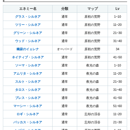
エネミー名
分類
マップ
Lv
グラス・シルネア
通常
原初の荒野
1~10
ツリー・シルネア
通常
原初の荒野
11~20
グリーン・シルネア
通常
原初の荒野
21~30
ウッド・シルネア
通常
原初の荒野
31~40
幽寂のイェレナ
オーバード
原初の荒野
34
ネイティブ・シルネア
通常
原初の荒野
41~50
ソーマ・シルネア
通常
夜光の森
1~10
アムリタ・シルネア
通常
夜光の森
11~20
スルト・シルネア
通常
夜光の森
21~30
タロス・シルネア
通常
夜光の森
31~40
ブレス・シルネア
通常
夜光の森
41~50
マーシー・シルネア
通常
夜光の森
51~60
ロギ・シルネア
通常
忘却の渓谷
11~20
バッカス・シルネア
通常
忘却の渓谷
21~30