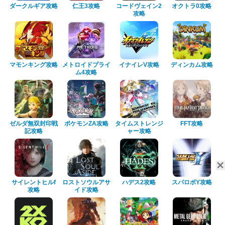
ダークルギア攻略
仁王3攻略
コードヴェイン2
オクトラ0攻略
攻略
マモンキング攻略
メトロイドプライ
イナイレV攻略
ディンカム攻略
ム4攻略
ゼルダ無双封印戦
ポケモンZA攻略
タイムストレンジ
FFT攻略
記攻略
ャー攻略
サイレントヒルf
ロストソウルアサ
ハデス2攻略
スパロボY攻略
攻略
イド攻略