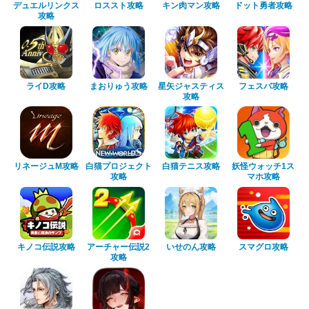
デュエルリンクス
ロススト攻略
キン肉マン攻略
ドット勇者攻略
攻略
ライD攻略
まおりゅう攻略
星矢ジャスティス
フェスバ攻略
攻略
リネージュM攻略
白猫プロジェクト
白猫テニス攻略
妖怪ウォッチ1ス
攻略
マホ攻略
キノコ伝説攻略
アーチャー伝説2
いせのん攻略
スマグロ攻略
攻略