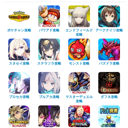
ポケチャン攻略
パワアド攻略
エンドフィールド
アークナイツ攻略
攻略
スタセイ攻略
ステラソラ攻略
モンスト攻略
パズドラ攻略
プロセカ攻略
ブルアカ攻略
マスターデュエル
ダフネ攻略
攻略