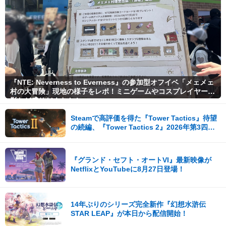
『NTE: Neverness to Everness』の参加型オフイベ「メェメェ
村の大冒険」現地の様子をレポ！ミニゲームやコスプレイヤー撮
影など盛りだくさん！
Steamで高評価を得た『Tower Tactics』待望
の続編、『Tower Tactics 2』2026年第3四半
期に早期アクセス開始
『グランド・セフト・オートVI』最新映像が
NetflixとYouTubeに8月27日登場！
14年ぶりのシリーズ完全新作『幻想水滸伝
STAR LEAP』が本日から配信開始！