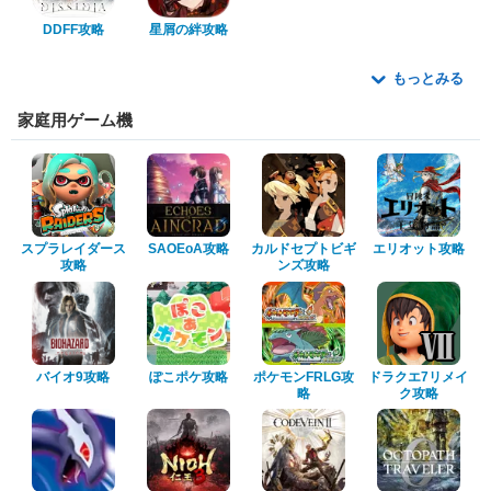
DDFF攻略
星屑の絆攻略
もっとみる
家庭用ゲーム機
スプラレイダース
SAOEoA攻略
カルドセプトビギ
エリオット攻略
攻略
ンズ攻略
バイオ9攻略
ぽこポケ攻略
ポケモンFRLG攻
ドラクエ7リメイ
略
ク攻略