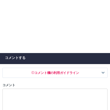
コメントする
コメント欄の利用ガイドライン
コメント
以下の書き込みを禁止とし、場合によってはコメント削除や書き込み制
限を行う可能性がございます。 あらかじめご了承ください。
・公序良俗に反する投稿
・スパムなど、記事内容と関係のない投稿