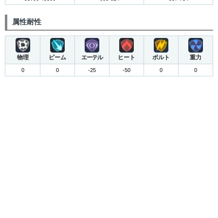
属性耐性
物理
ビーム
エーテル
ヒート
ボルト
重力
0
0
-25
-50
0
0