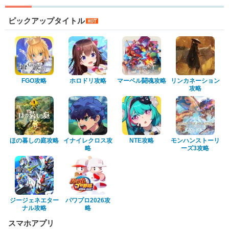
ピックアップタイトル
FGO攻略
ホロドリ攻略
マーベル闘魂攻略
リンカネーション
攻略
ほの暮しの庭攻略
イナイレクロス攻
NTE攻略
モンハンストーリ
略
ーズ3攻略
ジージェネエター
パワプロ2026攻
ナル攻略
略
スマホアプリ