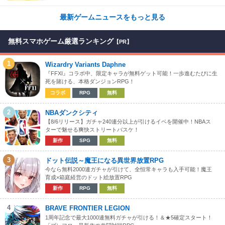
最新ゲームニュースをもっと見る
無料スマホゲーム厳選ランキング
【PR】
1
Wizardry Variants Daphne
『FFXI』コラボ中、限定キャラが無料ゲット可能！一歩進むたびに生
死を賭ける、本格ダンジョンRPG！
コラボ
RPG
無料
2
NBAダンクシティ
【8/6リリース】ガチャ240連分以上が引けるイベを開催中！NBAス
ターで魅せる爽快ストリートバスケ！
新作
SPG
無料
3
ドット伝説～魔王になる異世界放置RPG
今なら無料2000連ガチャが引けて、全恒常キャラも入手可能！魔王
育成×箱庭経営のドット絵放置RPG
新作
RPG
無料
4
BRAVE FRONTIER LEGION
1周年記念で最大1000連無料ガチャが引ける！＆★5確定スタート！