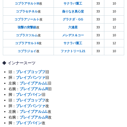
コブラアサルトIII
改
サクラバ重工
33
10
コブラセチネル
改
偽りなき真心堂
33
10
コブラアソールト
改
グラナダ・GG
33
10
強撃の突撃銃
改
六連星
33
12
コブラスツルム
改
メレデス＆コー
33
10
コブラアサルトII
改
サクラバ重工
33
12
コブラジョイ
改
ファクトリー1.21
33
10
インナースーツ
頭：
ブレイブコップフ
旧
胴：
ブレイブパンツァ
旧
左腕：
ブレイブアルムL
旧
右腕：
ブレイブアルムR
旧
脚：
ブレイブバイン
旧
頭：
ブレイブコップフ
改
胴：
ブレイブパンツァ
改
左腕：
ブレイブアルムL
改
右腕：
ブレイブアルムR
改
脚：
ブレイブバイン
改