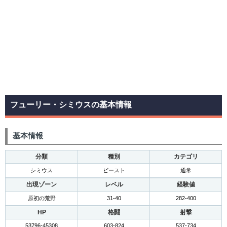
フューリー・シミウスの基本情報
基本情報
分類
種別
カテゴリ
シミウス
ビースト
通常
出現ゾーン
レベル
経験値
原初の荒野
31-40
282-400
HP
格闘
射撃
53796-45308
603-824
537-734