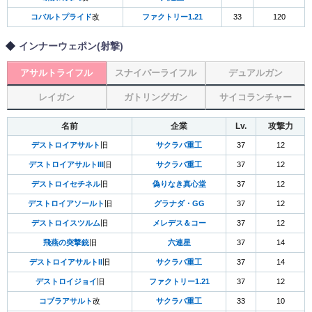
コバルトプライド
改
ファクトリー1.21
33
120
インナーウェポン(射撃)
アサルトライフル
スナイパーライフル
デュアルガン
レイガン
ガトリングガン
サイコランチャー
名前
企業
Lv.
攻撃力
デストロイアサルト
旧
サクラバ重工
37
12
デストロイアサルトIII
旧
サクラバ重工
37
12
デストロイセチネル
旧
偽りなき真心堂
37
12
デストロイアソールト
旧
グラナダ・GG
37
12
デストロイスツルム
旧
メレデス＆コー
37
12
飛燕の突撃銃
旧
六連星
37
14
デストロイアサルトII
旧
サクラバ重工
37
14
デストロイジョイ
旧
ファクトリー1.21
37
12
コブラアサルト
改
サクラバ重工
33
10