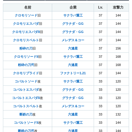
名前
企業
Lv.
攻撃力
クロモリソード
旧
サクラバ重工
37
144
クロモリエスパダ
旧
グラナダ・GG
37
144
クロモリエスパダII
旧
グラナダ・GG
37
144
クロモリスベルト
旧
メレデス＆コー
37
144
粉砕の刀
旧
六連星
37
156
クロモリソードII
旧
サクラバ重工
37
168
粉砕の刀弐
旧
六連星
37
168
クロモリプライド
旧
ファクトリー1.21
37
144
コバルトソード
改
サクラバ重工
33
120
コバルトエスパダ
改
グラナダ・GG
33
120
コバルトエスパダII
改
グラナダ・GG
33
120
コバルトスベルト
改
メレデス＆コー
33
120
断鉄の刀
改
六連星
33
132
コバルトソードII
改
サクラバ重工
33
144
断鉄の刀弐
改
六連星
33
144