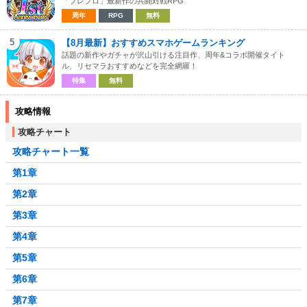
「ブレフロ」最新作の共闘対戦RPG
周年
RPG
無料
5
【8月最新】おすすめスマホゲームランキング
話題の新作やガチャが沢山引ける注目作、周年&コラボ開催タイト
ル、リセマラおすすめなどを完全網羅！
特集
無料
攻略情報
攻略チャート
攻略チャート一覧
第1章
第2章
第3章
第4章
第5章
第6章
第7章