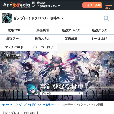
国内最大級！
ライター募集
ゲーム攻略情報メディア
ゼノブレイドクロスDE攻略Wiki
攻略TOP
最強装備
最強デバイス
最強クラス
最強アーツ
最強スキル
装備厳選
レベル上げ
マテチケ稼ぎ
ジョーカー狩り
AppMedia
ゼノブレイドクロスDE攻略Wiki
フューリー・シミウスのドロップ情報
【ゼノブレイドクロスDE】