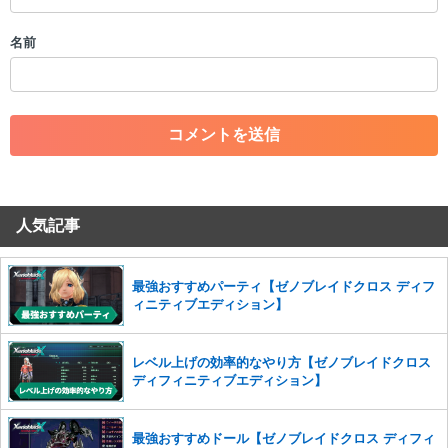
・誰かになりすます行為
・個人情報の投稿や、他者のプライバシーを侵害する投稿
名前
・一度削除された投稿を再び投稿すること
・外部サイトへの誘導や宣伝
・アカウントの売買など金銭が絡む内容の投稿
・各ゲームのネタバレを含む内容の投稿
・その他、管理者が不適切と判断した投稿
コメントの削除につきましては下記フォームより申請をいた
だけますでしょうか。
人気記事
コメントの削除を申請する
※投稿内容を確認後、順次対応さ
せていただきます。ご了承ください。
※一度削除したコメントは復元ができませんのでご注意くだ
最強おすすめパーティ【ゼノブレイドクロス ディフ
さい。
ィニティブエディション】
また、過度な利用規約の違反や、弊社に損害の及ぶ内容の書き込みがあ
った場合は、法的措置をとらせていただく場合もございますので、あら
レベル上げの効率的なやり方【ゼノブレイドクロス
かじめご理解くださいませ。
ディフィニティブエディション】
最強おすすめドール【ゼノブレイドクロス ディフィ