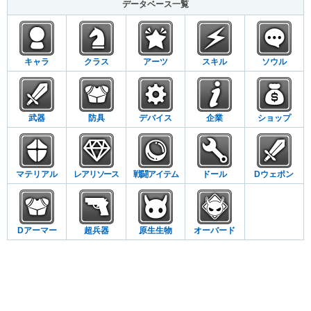
データベース一覧
キャラ
クラス
アーツ
スキル
ソウル
武器
防具
デバイス
企業
ショップ
マテリアル
レアリソース
戦闘アイテム
ドール
Dウェポン
Dアーマー
超兵器
原生生物
オーバード