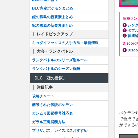
DLC内定ポケモンまとめ
鎧の孤島の新要素まとめ
各種ラン
シン
冠の雪原の新要素まとめ
ダブ
レイドピックアップ
育成
キョダイマックスの入手方法・最新情報
Disc
Dis
大会・ランクバトル
ランクバトルのシリーズ別ルール
ランクバトルのシーズン報酬
DLC「冠の雪原」
注目記事
攻略チャート
解禁された伝説ポケモン
ポケモン剣
カンムリ図鑑番号対応表
で合成で
ガラル三鳥捕獲方法
ができる
ブリザポス、レイスポスおすすめ