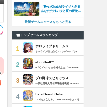
『RyzaChat:AIライザと創る
あなただけのひと夏の夢物
語』レビュー。会話を中心に
自由な冒険を進めていくシス
最新ゲームニュースをもっと見る
テムはこれまでにない新鮮な
体験が楽しめる【先行プレイ
レポート】
トップセールスランキング
ホロライブドリームス
1
ホロライブ初の公式スマホゲーム『ホロライブドリームス(ホロドリ)』がリズム&RPGとして登場！ リズムゲームを中心に、テーマパークの発展やミニゲームなど多彩なコンテンツを収録！ 総勢50名以上のホロライブメンバーが登場し、初期収録楽曲はなんと150曲以上！ ホロライブのファンも、初めての方も幅広く楽しめる作品で、遊び方はあなた次第！ ▼本格リズムゲーム▼ 公式MVやライブ映像を背景に、本格リズムゲームが楽しめる！ 自分だけのオリジナル譜面を作って公開できる「クリエイト譜面」機能を搭載！ ・超高難度のやり込み譜面 ・タレントへの愛を詰め込んだ譜面 ・みんなで楽しめるネタ譜面 などなど、世界中のプレイヤーがつくった譜面で遊んで、楽しさ無限大！ リズムゲームが苦手な方でもオート機能で安心して遊べる！ タレント育成/編成でスコアアップを目指そう！ ▼初期収録楽曲は150曲以上▼ ホロライブ楽曲から人気カバー楽曲まで幅広く収録！ 最新ヒットから定番曲までラインナップ！ 【ホロライブ楽曲】 ・ビビデバ ・Shiny Smily Story ・BLUE CLAPPER ほか 【カバー楽曲】 ・勇者 ・メギツネ ・わたしの一番かわいいところ ほか ▼ゲームの舞台はテーマパーク▼ 舞台は、世界のどこかに浮かぶ無人島。 ホロライブメンバーと力を合わせ、夢のテーマパークを発展させていく。 リズムゲームやミニゲームをプレイしてクエストを進行しパークを発展させよう！ ホロメンクエストをプレイすることで、操作タレントが増えていく！ 推しホロメンを解放して、夢のテーマパークを作り上げよう！ ホロライブらしさあふれる施設も多数登場！ このゲームだけのオリジナルストーリーも展開！ 夢のテーマパーク完成を目指そう！ ▼1人でもみんなでも楽しめるミニゲーム▼ ひとりでも、みんなでも楽しめる多彩なミニゲームを収録！ マルチプレイ搭載で、協力や対戦で盛り上がろう！ 難しいアクションが苦手な方でも楽しめるシンプル操作のミニゲームも収録！ 短時間で遊べるカジュアルなものから、繰り返し挑戦したくなるやり込み系まで幅広くラインナップ！ プレイして報酬を獲得し、育成やパーク発展をさらに加速させよう！ ▼公式サイト：https://www.hololive-dreams.com ▼利用規約：https://www.hololive-dreams.com/terms ▼プライバシーポリシー：https://qualiarts.jp/privacy ▼Ⓒ COVER / Ⓒ QualiArts, Inc. +++++++++++++++++++++++++++++++++++++++++++++++++++++++++++ このアプリケーションには、株式会社Live2Dの「Live2D」が使用されています。
eFootball™
2
■「ウイイレ」から進化した「eFootball™」 人気サッカーゲーム「ウイニングイレブン」が「eFootball™」とタイトルを変え、大きく進化して生まれ変わりました。「eFootball™」で新しいサッカーゲームを体感しましょう！ ■はじめての方でも安心 ダウンロード後は、実践を交えたステップアップ方式のチュートリアルで直感的に基本操作を覚えることができます！さらに、チュートリアルを全てクリアすると、リオネル メッシがもらえます！！ また、試合の面白さや爽快感を楽しんでいただくためにスマートアシストを実装。 複雑な操作をしなくても、華麗なドリブルやパスで相手をかわして強烈なシュートでゴールを奪うことができます！ 【基本的な遊び方】 ■好きなチームで始めよう 欧州、米州、アジアなど世界各国のクラブやナショナルチームなどお気に入りのチームでスタートできます！ ■選手を獲得しましょう チームを作成したら、選手を獲得しましょう。現役のスーパースターや、歴史に残るレジェンドたちが、あなたのクラブでの活躍を待っています！ ・スペシャル選手リスト 現実の試合で大活躍した選手や、注目リーグの選手、レジェンドなどの特別な選手を獲得できます。 ・スタンダード選手リスト 好きな選手を獲得できます。条件を設定して絞り込むことができます。 ・監督リスト さまざまな戦術や得意な育成タイプを持った監督を獲得できます。 ■試合を楽しもう 獲得した選手でチームを編成したら、いよいよ試合に挑戦！ AIを相手に腕を磨いたり、オンライン対戦でランキングを競ったり、楽しみ方はあなた次第です。 ・対AI戦で腕を磨く 注目リーグのチームやナショナルチームを相手に戦うイベントなど、サッカーシーズンに合わせたさまざまなテーマのイベントが開催されています。 また、10段階にレベル分けされたDivision制の「eFootball™ リーグ」で楽しみながらレベルアップしていくことも可能です！ ・対人戦で実力を試す Division制の全ユーザーとランキングを競う「eFootball™ リーグ」や、毎週開催される様々なイベントで、オンラインでのリアルタイム対戦を楽しむことができます。あなたのドリームチームで、最高峰のDivision 1を目指しましょう！ ・友達と最大3vs3の対戦を楽しむ フレンドマッチ機能を使って、友達と対戦することができます。育て上げたチームの強さを友達に見せつけましょう！ また、最大3vs3の協力対戦も可能。友達とオンラインで集まって対戦を楽しみましょう！ ■選手を育てる 獲得した選手は、選手種別によっては成長させることができます。 試合に出場させたり、ゲーム内アイテムを使用したりして、選手のレベルを上げる事で入手できる「タレントポイント」で、能力パラメータを上昇させましょう。 より自分好みの選手にしたい場合は、手動でポイントを割り振りましょう。 ポイントの割り振りに迷った場合は、[おまかせ]で設定することもできます。 自分だけのお気に入りの選手に育て上げましょう！ 【もっと楽しむ】 ■Live Updateを毎週配信 選手の移籍や、現実の試合での活躍が反映される「Live Update」を搭載。 毎週配信される「Live Update」を参考に、スカッドを編成し試合に挑みましょう。 ■スタジアムをカスタマイズ 試合中のスタジアムに反映されるコレオ・オブジェクトなどのスタジアムパーツをカスタマイズできます。 思い通りのスタジアムにアレンジして、ゲーム体験を彩りましょう！ ※居住国・地域が以下のお客様には、eFootball™ コインによるルートボックス施策をご提供しておりません。 ベルギー、ブラジル(18歳未満) 【最新情報について】 本商品は、新機能やモードの追加、ゲームプレイ・イベントのアップデートを継続的に行っていきます。 最新情報は「eFootball™」公式サイトをご確認ください。 【ダウンロードについて】 本アプリをダウンロードするためには、ストレージに約3.3GBの空き容量が必要となります。 あらかじめ3.3GB以上の容量を空けてからダウンロードを行っていただけますようお願いします。 ダウンロード時はWi-Fi環境で接続することを推奨いたします。 ※アップデートにつきましても同様となります。 【通信環境について】 本アプリはオンラインゲームです。通信可能な環境でお楽しみください。
プロ野球スピリッツＡ
3
一般社団法人日本野球機構承認 All other copyrights or trademarks are the property of their respective owners and are used under license. --------------------------------------------- リアルプロ野球ゲームの決定版がついに登場！ 最高の映像クオリティでプロ野球の臨場感を再現 鍛え上げた最強のチームで日本一を目指そう！ --------------------------------------------- ◇重要なお知らせ◇ ・本アプリはオンラインゲームです。通信可能な環境でお楽しみ下さい。 ・チュートリアル終了時に約650MBのダウンロードが必要です。 ・動作環境 対応OS：iOS 15.0以降、iPadOS 15.0以降 対応端末：iPhone 6s/6s Plus以降、iPad（第5世代）以降、iPad Air 2以降、iPad mini 4以降、iPod touch（第7世代）以降、iPad Pro シリーズ ※動作環境を満たす端末でも、端末の性能や仕様、端末固有のアプリ使用状況などにより、正常に動作しない場合があります。 --------------------------------------------- 【プロ野球スピリッツAとは？】 ◇リアルなプロ野球表現 プロ野球選手が実写と本人そっくりのリアルな3Dモデルで登場！ 試合を熱く盛り上げる実況・解説や観客席からの応援でプロ野球の臨場感をそのまま再現！ ◇3Dアクション野球 迫力の3Dアクション野球では、選手の特徴が結果に大きく影響。本格派投手、技巧派投手、巧打者、強打者・・・選手それぞれの持ち味を活かしながら、自らの力でチームを勝利に導こう！ アクションが苦手な方のために、「ゾーン打ち」や「おまかせ配球」といった簡単操作も搭載。 ◇実在のプロ野球選手が登場!! 実際のプロ野球のペナント成績に基づいた選手たちが登場！ ＜セ・リーグ＞ 阪神タイガース 横浜DeNAベイスターズ 読売ジャイアンツ 中日ドラゴンズ 広島東洋カープ 東京ヤクルトスワローズ ＜パ・リーグ＞ 福岡ソフトバンクホークス 北海道日本ハムファイターズ オリックス・バファローズ 東北楽天ゴールデンイーグルス 埼玉西武ライオンズ 千葉ロッテマリーンズ --------------------------------------------- ■ Vロード ■ セ・パ12球団と対戦。試合は自動で進み、ピンチ・チャンスの場面では出番が発生。試合を決定付ける活躍をして勝ち星を積み重ねて、日本一の座を目指そう！ ■ リーグ ■ 獲得・強化した選手を組み合わせた最強オーダーで、全国のライバルと競う対戦モード。 毎週リーグが自動開催され、リーグランクの昇降格が決まります。 オーダーをより強化し、覇王リーグでの優勝を目指そう！ ■ 選手育成とオーダー ■ 選手は試合を通じてレベルアップ。特訓や特殊能力の習得で潜在能力を限界まで発揮させよう！ 選手の組み合わせによって発動するコンボは、試合展開を大きく左右することも！？ 最強の選手を揃えた最高のチームで頂点を目指そう！ ■ リアルタイム対戦 ■ 新機能！全国の猛者と戦う「ランク戦」と一緒にプロスピAを遊んでいる友達と対戦できる「ルーム戦」。 2つの楽しみ方でオンライン対戦を楽しむことができるぞ！ ■ プロ野球速報 ■ 野球ファン必見、厳選の野球速報がココに！ プロ野球ニュースや選手成績はもちろん、公式戦の試合速報や一球速報も配信！ --------------------------------------------- ◆ 基本無料で最高峰の野球ゲームを！ ◆ 選手は試合報酬などで獲得可能。試合のボーナスや、様々なイベントに参加することでより強力な選手スカウトのチャンスも。着実に戦力を強化していけば、無料でも強力な球団を作りあげることができるぞ。「プロスピA」アプリ上で野球速報もすべて無料でチェック可能！ ◆ 「プロスピA」はこんな方へおすすめ ◆ ・好きな野球選手だけを集めて理想の球団を作りたい。 ・家庭用ゲーム「プロ野球スピリッツ」が好きで、いつでもどこでも「プロスピ」を楽しみたい。 ・「プロスピ」シリーズを遊んだことはないが、リアルな野球ゲームをやってみたい。 ・アクション要素もあるスポーツゲームを楽しみたい。 ・無料で遊べてオンライン対戦もできる野球ゲームやスポーツゲームを探している。 ・無料でも長くやりこめる野球ゲームやスポーツゲームを探している。 ・選手を自分好みに育成できる野球ゲームやスポーツゲームを探している。 ・「実況パワフルプロ野球」「プロ野球ドリームナイン」をプレイしたことがある。 ・ゲームを楽しみながら、最新の野球速報もチェックしたい。 ・野球速報や野球中継は常にチェックしている。 ・スポーツ選手や監督になる夢をスポーツゲームで叶えたい。 ・自分だけのオリジナルチームを、好きなプロ野球球団の選手を集めて作りたい。 ・好きなプロ野球球団の選手をプロスピで再現して遊びたい。 ・プロ野球球団好きの仲間と一緒に遊びたい。 ・子供の頃、プロ野球球団に入りたかった。 ・趣味は好きなプロ野球球団の試合を観戦することだ。 --------------------------------------------- ◆『応援曲利用権』について 【価格と更新間隔】 ・価格：月額480円（税込） ・更新間隔：1ヶ月毎 【サービス内容】 以下の機能が利用可能になります。 ・ダウンロード応援曲 ・応援曲作成 ・応援曲割当て ・試合中に割当てた応援曲が流れる 【無料期間について】 ・利用開始から7日間は無料でお試しいただけます。 ・無料期間が終了する24時間以上前までにサブスクリプションを解約しなかった場合、自動的に有料のサブスクリプションが開始します。 ・無料期間中に手動で無料期間なし版への切り替えを行った場合、残りの無料期間は失われます。 【自動更新の詳細】 ・次回更新日の24時間以上前までにサブスクリプションを解約しなかった場合、自動的に利用期間が更新されます。 ・自動更新が行なわれると、更新日から24時間以内に領収書が届きます。 【次回更新日の確認とサブスクリプションの解約方法】 次回更新日の確認やサブスクリプションの解約手続きは、以下のページで行うことができます。 1. App Storeアプリを開く 2.「Today」タブを開き、右上のユーザーアイコンをタップする 3.「アカウント」画面のユーザー名とメールアドレスが表示されている部分をタップする 4. サインインする 5.「アカウント設定」画面の「サブスクリプション」をタップする ※ご購入いただく前に、必ず『応援曲利用権』販売ページの注意事項と利用規約をご確認ください。 ---------------------------------------------
Fate/Grand Order
4
TVでもおなじみ、TYPE-MOONがおくるFateのRPG！ スマホでも本格的なRPGが楽しめる。 文字数にして500万字超という、圧倒的なボリュームを堪能できるストーリー！ 本編以外にもキャラクターごとにストーリーを用意し、Fateファンも今回はじめてFateの世界を体験される方も十分満足いただける内容となっています。 【あらすじ】 西暦2015年。 地球の未来を観測するカルデアは、2017年以降の人類史が崩壊している事実を確認した。 昨日まで確かに存在していた2115年までの“約束された未来”は、何の前触れもなく突如として消え去ったのだ。 なぜ。どうして。だれが。どうやって。 西暦2004年 日本 ある地方都市。 ここに今まではなかった、「観測できない領域」が現れたと。 カルデアはこれを人類絶滅の原因と仮定し、いまだ実験段階だった第六の実験を決行する事となった。 それは過去への時間旅行。 人間を霊子化させて過去に送りこみ、事象に介入する事で時空の特異点を解明、あるいは破壊する禁断の儀式。 その名を人理守護指令、グランドオーダー。 人類を守るために人類史に立ち向かう、運命と戦うものたちの総称である。 【ゲーム概要】 スマホに最適化された簡単操作のコマンドオーダーバトル！ プレイヤーはマスターとなって英霊たちを操り敵を倒し謎を解明していく。 好みの英霊で戦うか、強い英霊で戦うかバトルスタイルはプレイヤーしだい。 ◆豪華声優陣が続々参加 青木志貴、茜屋日海夏、赤羽根健治、明坂聡美、浅川悠、朝日奈丸佳、阿澄佳奈、阿部彬名、阿部敦、阿部里果、雨宮天、新井里美、井口裕香、井澤詩織、石川界人、石川由依、石谷春貴、伊瀬茉莉也、市ノ瀬加那、伊藤彩沙、伊藤かな恵、伊東健人、伊藤静、伊藤美紀、稲田徹、井上和彦、井上喜久子、井上麻里奈、伊丸岡篤、石見舞菜香、上坂すみれ、植田佳奈、上田麗奈、内田真礼、内田雄馬、内山昂輝、梅原裕一郎、江川央生、江口拓也、江越彬紀、遠藤綾、大久保瑠美、大空直美、大塚明夫、大塚芳忠、大原さやか、大和田仁美、岡本信彦、置鮎龍太郎、小倉唯、小澤亜李、小野賢章、小野大輔、小野友樹、小見川千明、かかずゆみ、柿原徹也、加隈亜衣、笠間淳、加瀬康之、門脇舞以、金元寿子、神尾晋一郎、茅野愛衣、川澄綾子、河西健吾、川野剛稔、神奈延年、鬼頭明里、木村珠莉、木村良平、桐本拓哉、釘宮理恵、久野美咲、黒木ほの香、黒田崇矢、桑原由気、KENN、高野麻里佳、古賀葵、小清水亜美、後藤邑子、小西克幸、小林千晃、小林ゆう、小林裕介、小原好美、小松未可子、子安武人、小山力也、近藤玲奈、斎賀みつき、西前忠久、斉藤壮馬、斎藤千和、坂本真綾、佐倉綾音、櫻井孝宏、佐藤聡美、佐藤利奈、沢城みゆき、下屋則子、島﨑信長、嶋村侑、庄司宇芽香、白石晴香、新垣樽助、真堂圭、末柄里恵、杉田智和、杉山紀彰、鈴木達央、鈴木崚汰、鈴代紗弓、鈴村健一、諏訪彩花、諏訪部順一、関俊彦、関智一、瀬戸麻沙美、芹澤優、仙台エリ、千本木彩花、園崎未恵、大地葉、高乃麗、高野直子、高橋花林、高橋李依、高山みなみ、武内駿輔、竹内良太、武田華、田中敦子、田中美海、田中理恵、谷山紀章、種﨑敦美、種田梨沙、田丸篤志、田村睦心、田村ゆかり、丹下桜、千葉繁、千葉翔也、津田健次郎、紡木吏佐、鶴岡聡、寺崎裕香、寺島拓篤、東山奈央、土岐隼一、飛田展男、戸松遥、豊永利行、鳥海浩輔、中井和哉、中田譲治、長縄まりあ、仲村美沙希、中村悠一、名塚佳織、生天目仁美、浪川大輔、能登麻美子、野中藍、乃村健次、土師孝也、長谷川育美、花江夏樹、花澤香菜、花守ゆみり、早見沙織、原由実、春野杏、潘めぐみ、日岡なつみ、日笠陽子、日野聡、平川大輔、ファイルーズあい、福圓美里、福西勝也、福山潤、藤井隼、藤沼建人、ブリドカットセーラ恵美、古川慎、保志総一朗、星野貴紀、堀内賢雄、堀江由衣、本多真梨子、本多陽子、本渡楓、前野智昭、M・A・O、増田俊樹、Machico、松風雅也、真殿光昭、マフィア梶田、三上哲、三木眞一郎、水樹奈々、水島大宙、水橋かおり、緑川光、水瀬いのり、南央美、峯田茉優、宮野真守、宮本充、村瀬歩、森川智之、森田了介、森永千才、森なな子、諸星すみれ、安井邦彦、山路和弘、山下大輝、山下七海、山寺宏一、山根綺、山野井仁、山村響、悠木碧、ゆかな、遊佐浩二、吉野裕行、佳村はるか、米澤円、若林直美、和氣あず未、和多田美咲（50音順） ◆全体構成・メインシナリオ・シナリオ・総監督 奈須きのこ ◆リードキャラクターデザイナー 武内崇 ◆アートディレクション TYPE-MOON ◆メインシナリオ・シナリオ執筆 東出祐一郎、桜井光 水瀬葉月、星空めてお ◆ゲストライター amphibian、虚淵玄（ニトロプラス）、acpi、ＯＫＳＧ（TYPE-MOON）、経験値、小太刀右京、三田誠、たけのこ星人、橘公司、田中天（株式会社フラッグノーツ）、成田良悟、鋼屋ジン、ひろやまひろし、円居挽、茗荷屋甚六、矢野俊策（株式会社フラッグノーツ）、リヨ（50音順） ◆キャラクターデザイン I-IV、蒼月タカオ（TYPE-MOON）、AKIRA、Azusa、東冬、荒野、Anmi、池澤真、石田あきら、いみぎむる、兔ろうと、羽海野チカ、大森葵、岡崎武士、okojo、およ、加藤いつわ、カワグチタケシ、きばどりリュー、桐原小鳥、ギンカ、倉花千夏、黒星紅白、小梅けいと、近衛乙嗣、小松崎類、こやまひろかず（TYPE-MOON）、西藤浩樹（LASENGLE）、saitom、坂本みねぢ、佐々木少年、サテー、色素、縞うどん（TYPE-MOON）、島田フミカネ、しまどりる、sime、下越（TYPE-MOON）、シャカＰ（LASENGLE）、白浜鴎、しらび、白峰、真じろう、STAR影法師、曽我誠、タイキ、高橋慶太郎、高山箕犀、竹、武中英雄、武梨えり、たけのこ星人、TAKOLEGS、田島昭宇、タスクオーナ、danciao、中央東口、CHOCO、悌太、Dd、天空すふぃあ、DANGERDROP、toi8、トリダモノ、中原、なまにくATK、西出ケンゴロー、nipi、ネコタワワ、NOCO、pako、林けゐ、原田たけひと、春野友矢、ばん！、Bすけ、左、ヒライユキオ、平野稜二、広江礼威、ひろやまひろし、PFALZ、ぶくろて、huke、BLACK（TYPE-MOON）、古海鐘一、BUNBUN、hou、ホトソウカ、本庄雷太、前田浩孝、マシマサキ、また、松竜、Mika Pikazo、緑川美帆、三輪士郎、村山竜大、めろん22、望月けい、元村人、森井しづき、森山大輔、山中虎鉄、YOCO_N（LASENGLE）、余湖裕輝、米山舞、La-na、lack、リヨ、Ryota-H、輪くすさが、redjuice、ReDrop、ろび～な、ワダアルコ、渡れい（50音順） このアプリケーションには、（株）ＣＲＩ・ミドルウェアの「CRIWARE（TM）」が使用されています。