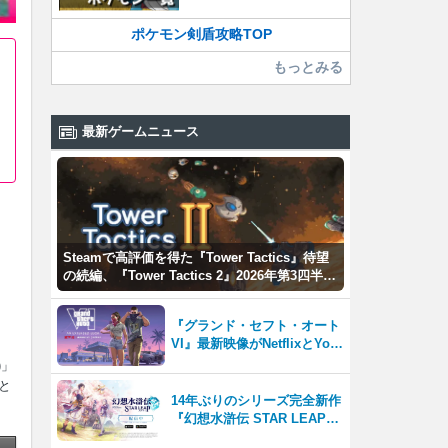
ポケモン剣盾攻略TOP
もっとみる
最新ゲームニュース
Steamで高評価を得た『Tower Tactics』待望
の続編、『Tower Tactics 2』2026年第3四半期
に早期アクセス開始
『グランド・セフト・オート
VI』最新映像がNetflixとYou
Tubeに8月27日登場！
)」
と
14年ぶりのシリーズ完全新作
『幻想水滸伝 STAR LEAP』
が本日から配信開始！