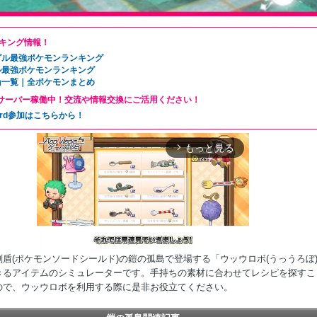
キング情報！
グル最強ポケモンランキング
ル最強ポケモンランキング
論一覧｜全ポケモンまとめ
ordサーバー稼働中！交流や情報交換にご活用ください！
cord参加はこちらから！
もっと見る
arrow_forward_ios
盾(ポケモンソードシールド)の鎧の孤島で登場する「ウッウロボ(うっうろぼ
きるアイテムのシミュレーターです。手持ちの素材に合わせてレシピを探すこ
ので、ウッウロボを利用する際に是非お役立てください。
Mute