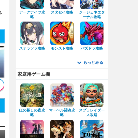
アークナイツ攻
スタセイ攻略
ジージェネエタ
さ
略
ーナル攻略
ステラソラ攻略
モンスト攻略
パズドラ攻略
もっとみる
家庭用ゲーム機
ほの暮しの庭攻
マーベル闘魂攻
スプラレイダー
略
略
ス攻略