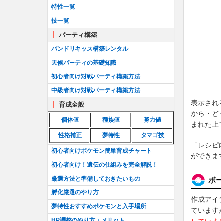
特性一覧
技一覧
パーティ構築
バンドリキッス構築レンタル
天候パーティの基礎知識
初心者向け対戦パーティ構築方法
中級者向け対戦パーティ構築方法
表示され
育成全般
から・ど
個体値
種族値
努力値
まれた上
性格補正
夢特性
タマゴ技
「レシピ
初心者向けポケモン簡単育成チャート
ができま
初心者向け！遺伝の仕組みを完全解説！
厳選方法と準備しておきたいもの
ボ
孵化厳選のやり方
作成アイ
夢特性おすすめポケモンと入手場所
ています
HP調整のやり方・メリット