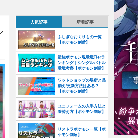
人気記事
新着記事
シ
ふしぎなおくりもの一覧
【ポケモン剣盾】
最強ポケモン現環境Tierラ
ンキング｜シングルバトル
環境考察【ポケモン剣盾】
ワットショップの場所と品
揃え/更新方法はある？
【ポケモン剣盾】
ユニフォームの入手方法と
着替え方【ポケモン剣盾】
リストラポケモン一覧【ポ
ケモン剣盾】