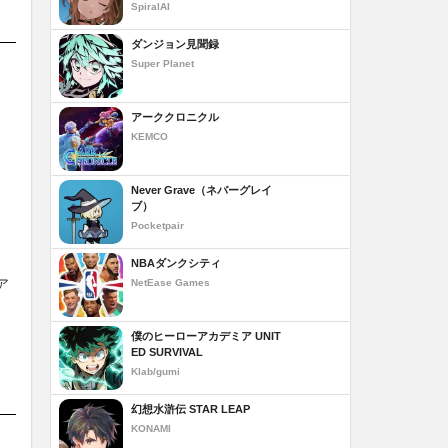
SpiralAI
ダンジョン見聞録
Super Planet
アーククロニクル
KEMCO
Never Grave（ネバーグレイ
ブ）
Pocketpair
NBAダンクシティ
ア
NetEase Games
僕のヒーローアカデミア UNIT
ED SURVIVAL
Klab/gumi
幻想水滸伝 STAR LEAP
KONAMI