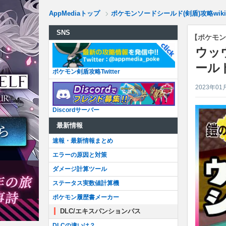
AppMediaトップ
ポケモンソードシールド(剣盾)攻略wiki
SNS
【ポケモン
ウッ
ール
ポケモン剣盾攻略Twitter
2023年01
Discordサーバー
最新情報
速報・最新情報まとめ
エラーの原因と対策
ダメージ計算ツール
ステータス実数値計算機
ポケモン履歴書メーカー
DLC/エキスパンションパス
DLCの違いは？