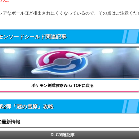
せん。
レアなボールほど排出されにくくなっているので、その点はご注意くだ
モンソードシールド関連記事
ポケモン剣盾攻略Wiki TOPに戻る
C第2弾「冠の雪原」攻略
C最新情報
DLC関連記事