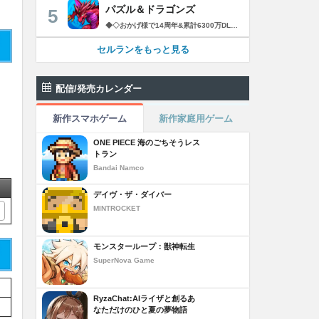
パズル＆ドラゴンズ
5
◆◇おかげ様で14周年&累計6300万DLを突破!◇◆ パズルRPGの定番『パズル＆ドラゴンズ』に、「協力プレイダンジョン」が登場！友達と協力していろんなダンジョンにチャレンジしてみよう！ ------------------------ ◆パズドラ ゲーム紹介◆ ------------------------ パズルで大冒険! 「パズル＆ドラゴンズ」はモンスターと一緒にパズルの力で冒険するゲームです。 世界中のダンジョンを踏破して、伝説のドラゴンを見つけ出そう! 「パズル＆ドラゴンズ」のダウンロードは無料! 一部有料コンテンツもご利用いただけますが、 最後まで無料でお楽しみいただくことが可能です。 ▼基本ルールは簡単パズル! 同じ色のドロップを、縦か横に3つそろえて消すパズルゲームです。 ドロップをうまく動かして、同時消しや爽快コンボを狙おう! ▼モンスターとの戦い! ドロップを消すと、味方のモンスターが敵を攻撃! 敵にやられる前にコンボで大ダメージを狙ってやっつけよう! ▼ゲットしたモンスターでチームを組もう! ダンジョンで拾った卵を持ち帰ると、新たなモンスターが誕生! 好きなモンスターを組み合わせて、あなただけのオリジナルチームを作ろう! モンスターはダンジョン以外にガチャでもゲットできるよ! ▼モンスター育成 モンスター同士を合成することで、モンスターがパワーアップ! 特定の条件で進化できるモンスターや、パワーアップで究極進化するモンスター も・・・! ▼友達と一緒にあそぼう!! パズドラのゲーム内で知り合ったフレンド同士で、モンスターをレンタルできるよ! 友達のモンスターと一緒にいろんなダンジョンを冒険しよう! ▼協力プレイダンジョン！ 友達との協力プレイでパズドラがもっと楽しく！一定以上のランクになると、2人で協力しながらダンジョンに挑む「協力プレイダンジョン」が遊べるよ！ ■■【価格】■■ アプリ本体：無料 ※一部有料アイテムがございます。 ■■【パズドラパスについて】■■ ▼価格 月額980円（税込）※1週間の無料トライアル実施中！ ▼期間 1ヶ月間（利用開始日から起算）/月額自動更新 ▼特典 ・毎日特別な専用ダンジョン配信！ クリアすると魔法石やゴッドフェスガチャなどの報酬ゲット！ ・編成できるチームが 5個 増加！ ・ダンジョンクリア時のランク経験値が 5％ 増加！ （協力プレイのダンジョンは対象外） ・降臨モンスターや進化素材がいつでも獲得できる！ 専用ダンジョンで好きなモンスターをゲット！ ・バッジ「コスト∞」に「操作時間3秒延長」追加！ ▼自動更新の詳細 ・パズドラパスは、自動更新の月額有料(サブスクリプション型)サービスです。 解約をしない限り、自動的に毎月料金が発生します。 ・無料トライアルはパズドラパス初回購入のお客様のみとなります。 ・有効期間終了の24時間以上前までに解約しないと自動更新され、月額料金が発生します。 ・自動更新された際の決済は、パズドラパス有効期間の終了日の24時間以内に行われます。 ▼決済について ・パズドラパスの決済は、ご利用のiTunesアカウントに請求されます。 ・パズドラパスの登録・管理・解約はApp Storeのアカウント設定から行うことができます。 [App Store]アプリ画面右上[人のアイコン]の アカウントをタップ >サブスクリプション-［有効欄］ >［パズル&ドラゴンズ］-［パズドラパス］ >［登録をキャンセル］をタップして解約 ※ご利用のOSのバージョンによって 上記が表示されない場合には、 以下手順からご確認ください。 [App Store]アプリ[おすすめ]タブの最下部から [Apple ID]をタップ L 画面右上[人のアイコン] - [Apple ID]をタップ >［Apple IDを表示］-［登録］ >［パズル&ドラゴンズ］-［パズドラパス］ >［登録をキャンセル］をタップして解約 ※iTunes からも同様の確認や自動更新の解除・設定を行うことができます。 ご利用前に「アプリケーション使用許諾契約」に表示されている利用規約を必ずご確認ください。 お客様がダウンロードボタンをクリックされ、本アプリケーションをダウンロードされた場合には、利用規約に同意したものとみなされます。 アプリケーション公式サイト「https://pad.gungho.jp/」 本アプリの利用規約は、（TOP＞その他＞利用規約/プライバシー・ポリシーページ＞利用規約ページ） https://mobile.gungho.jp/reg/rules/terms.html の「利用規約」をご参照下さい。 本アプリのプライバシー・ポリシーは、（TOP＞その他＞利用規約/プライバシー・ポリシー＞プライバシー・ポリシーページ） https://mobile.gungho.jp/reg/pad/privacy/index.html の「プライバシーポリシー」をご参照下さい。
セルランをもっと見る
配信/発売カレンダー
新作スマホゲーム
新作家庭用ゲーム
ONE PIECE 海のごちそうレス
トラン
Bandai Namco
デイヴ・ザ・ダイバー
MINTROCKET
モンスターループ：獣神転生
SuperNova Game
RyzaChat:AIライザと創るあ
なただけのひと夏の夢物語