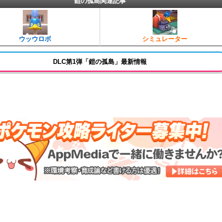
鎧の孤島関連記事
ウッウロボ
シミュレーター
DLC第1弾「鎧の孤島」最新情報