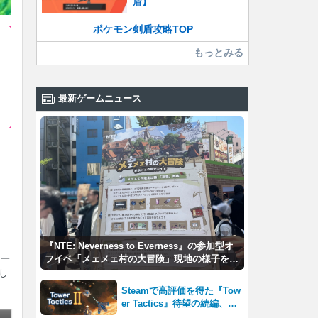
盾】
ポケモン剣盾攻略TOP
もっとみる
最新ゲームニュース
『NTE: Neverness to Everness』の参加型オ
フイベ「メェメェ村の大冒険」現地の様子をレ
を一
ポ！ミニゲームやコスプレイヤー撮影など盛り
し
だくさん！
Steamで高評価を得た『Tow
er Tactics』待望の続編、『T
ower Tactics 2』2026年第3