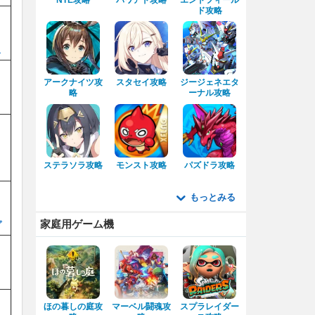
ド攻略
ス
アークナイツ攻
スタセイ攻略
ジージェネエタ
略
ーナル攻略
ステラソラ攻略
モンスト攻略
パズドラ攻略
もっとみる
家庭用ゲーム機
プ
ほの暮しの庭攻
マーベル闘魂攻
スプラレイダー