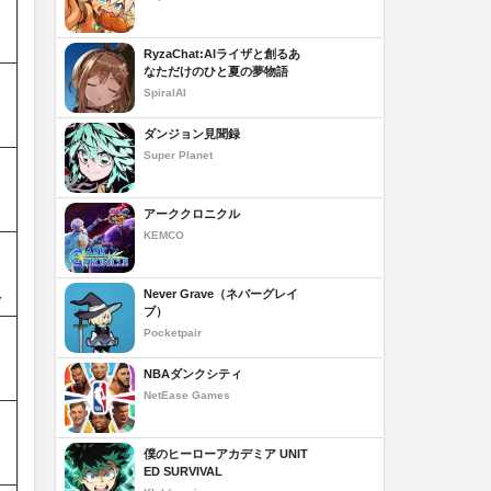
RyzaChat:AIライザと創るあ
なただけのひと夏の夢物語
SpiralAI
ダンジョン見聞録
Super Planet
アーククロニクル
KEMCO
Never Grave（ネバーグレイ
マ
ブ）
Pocketpair
NBAダンクシティ
NetEase Games
僕のヒーローアカデミア UNIT
ED SURVIVAL