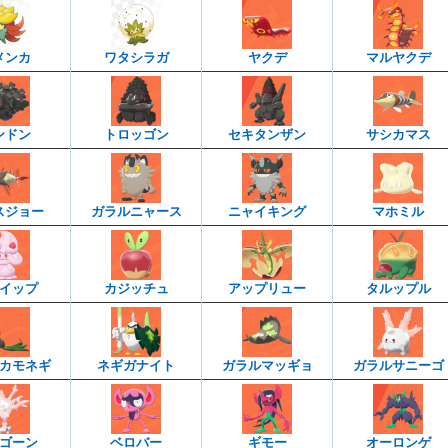
メンカ
ワタシラガ
ヤクデ
マルヤクデ
ンドン
トロッゴン
セキタンザン
サシカマス
スジョー
ガラルニャース
ニャイキング
マホミル
イップ
カジッチュ
アップリュー
タルップル
カモネギ
ネギガナイト
ガラルマッギョ
ガラルサニーゴ
ゴーン
ベロバー
ギモー
オーロンゲ