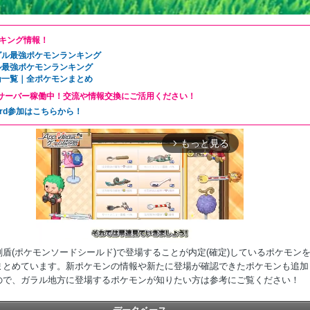
キング情報！
グル最強ポケモンランキング
ル最強ポケモンランキング
論一覧｜全ポケモンまとめ
ordサーバー稼働中！交流や情報交換にご活用ください！
cord参加はこちらから！
もっと見る
arrow_forward_ios
盾(ポケモンソードシールド)で登場することが内定(確定)しているポケモン
まとめています。新ポケモンの情報や新たに登場が確認できたポケモンも追加
ので、ガラル地方に登場するポケモンが知りたい方は参考にご覧ください！
Mute