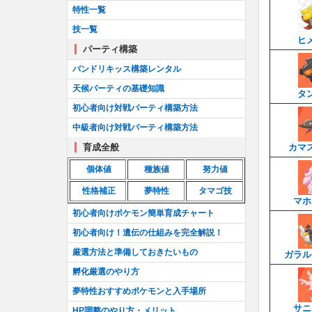
特性一覧
技一覧
ヒ
パーティ構築
バンドリキッス構築レンタル
天候パーティの基礎知識
タ
初心者向け対戦パーティ構築方法
中級者向け対戦パーティ構築方法
育成全般
カマ
個体値
種族値
努力値
性格補正
夢特性
タマゴ技
マホ
初心者向けポケモン簡単育成チャート
初心者向け！遺伝の仕組みを完全解説！
厳選方法と準備しておきたいもの
ガラル
孵化厳選のやり方
夢特性おすすめポケモンと入手場所
サニ
HP調整のやり方・メリット