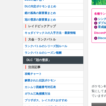
DLC内定ポケモンまとめ
鎧の孤島の新要素まとめ
各種ラン
シン
冠の雪原の新要素まとめ
ダブ
レイドピックアップ
育成
キョダイマックスの入手方法・最新情報
Disc
Dis
大会・ランクバトル
ランクバトルのシリーズ別ルール
ランクバトルのシーズン報酬
DLC「冠の雪原」
注目記事
攻略チャート
解禁された伝説ポケモン
ポケモン剣
カンムリ図鑑番号対応表
覧にして
ガラル三鳥捕獲方法
ています
ブリザポス、レイスポスおすすめ