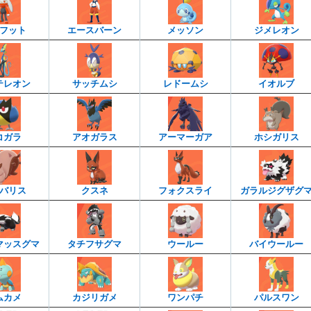
フット
エースバーン
メッソン
ジメレオン
テレオン
サッチムシ
レドームシ
イオルブ
コガラ
アオガラス
アーマーガア
ホシガリス
バリス
クスネ
フォクスライ
ガラルジグザグ
マッスグマ
タチフサグマ
ウールー
バイウールー
ムカメ
カジリガメ
ワンパチ
パルスワン