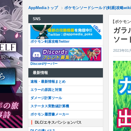
AppMediaトップ
ポケモンソードシールド(剣盾)攻略wiki
SNS
【ポケモン
ガラ
ソー
ポケモン剣盾攻略Twitter
2023年01
Discordサーバー
最新情報
速報・最新情報まとめ
エラーの原因と対策
ダメージ計算ツール
ステータス実数値計算機
ポケモン履歴書メーカー
DLC/エキスパンションパス
DLCの違いは？