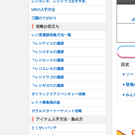
レジエレキ、レジドラゴおすすめ
UBの入手方法
三闘のてがかり
攻略お役立ち
レジ系遺跡攻略方法一覧
┗レジアイスの遺跡
┗レジスチルの遺跡
┗レジロックの遺跡
目次
┗レジエレキの遺跡
▼ソ
┗レジドラゴの遺跡
▼登
┗レジギガスの遺跡
ダイマックスアドベンチャー攻略
▼み
レイド募集掲示板
ガラルスタートーナメント攻略
アイテム入手方法・集め方
とくせいパッチ