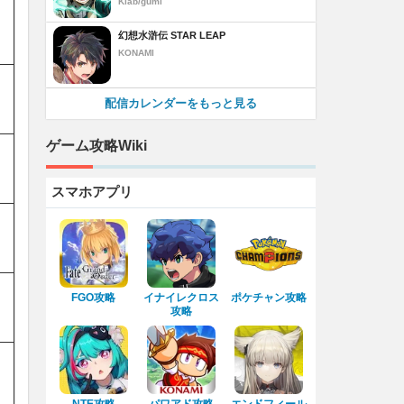
Klab/gumi
幻想水滸伝 STAR LEAP
KONAMI
配信カレンダーをもっと見る
ゲーム攻略Wiki
スマホアプリ
FGO攻略
イナイレクロス
ポケチャン攻略
攻略
NTE攻略
パワアド攻略
エンドフィール