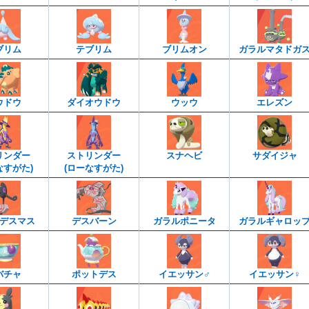
ブリム
テブリム
ブリムオン
ガラルマタドガ
ウドウ
ダイオウドウ
ウッウ
エレズン
リンダー
ストリンダー
スナヘビ
サダイジャ
なすがた)
(ローなすがた)
デスマス
デスバーン
ガラルポニータ
ガラルギャロッ
バチャ
ポットデス
イエッサン♂
イエッサン♀