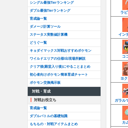
シングル最強Tierランキング
ダブル最強Tierランキング
ラビ
育成論一覧
ダメージ計算ツール
イン
ステータス実数値計算機
どうぐ一覧
キョダイマックス対戦おすすめポケモン
コ
ワイルドエリアの仕様/出現場所解説
クリア後(殿堂入り後)にやることまとめ
初心者向けポケモン簡単育成チャート
ヨク
ポケモン交換掲示板
対戦・育成
対戦お役立ち
ガラル
育成論一覧
ダブルバトルの基礎知識
カ
もちもの・対戦アイテムまとめ