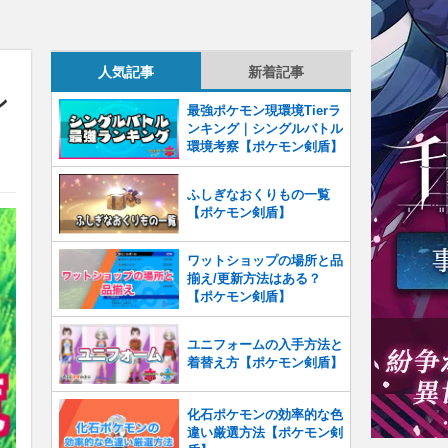
人気記事
新着記事
ン
最強ポケモン現環境Tierラ
ンキング｜シングルバトル
環境考察【ポケモン剣盾】
ふしぎなおくりもの一覧
【ポケモン剣盾】
ワットショップの場所と品
揃え/更新方法はある？
【ポケモン剣盾】
ユニフォームの入手方法と
着替え方【ポケモン剣盾】
化石ポケモンの効率的な色
違い厳選方法【ポケモン剣