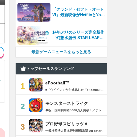
四半期に早期アクセス開始
『グランド・セフト・オート
VI』最新映像がNetflixとYou
Tubeに8月27日登場！
14年ぶりのシリーズ完全新作
『幻想水滸伝 STAR LEAP』
が本日から配信開始！
最新ゲームニュースをもっと見る
トップセールスランキング
eFootball™
1
■「ウイイレ」から進化した「eFootball™」 人気サッカーゲーム「ウイニングイレブン」が「eFootball™」とタイトルを変え、大きく進化して生まれ変わりました。「eFootball™」で新しいサッカーゲームを体感しましょう！ ■はじめての方でも安心 ダウンロード後は、実践を交えたステップアップ方式のチュートリアルで直感的に基本操作を覚えることができます！さらに、チュートリアルを全てクリアすると、リオネル メッシがもらえます！！ また、試合の面白さや爽快感を楽しんでいただくためにスマートアシストを実装。 複雑な操作をしなくても、華麗なドリブルやパスで相手をかわして強烈なシュートでゴールを奪うことができます！ 【基本的な遊び方】 ■好きなチームで始めよう 欧州、米州、アジアなど世界各国のクラブやナショナルチームなどお気に入りのチームでスタートできます！ ■選手を獲得しましょう チームを作成したら、選手を獲得しましょう。現役のスーパースターや、歴史に残るレジェンドたちが、あなたのクラブでの活躍を待っています！ ・スペシャル選手リスト 現実の試合で大活躍した選手や、注目リーグの選手、レジェンドなどの特別な選手を獲得できます。 ・スタンダード選手リスト 好きな選手を獲得できます。条件を設定して絞り込むことができます。 ・監督リスト さまざまな戦術や得意な育成タイプを持った監督を獲得できます。 ■試合を楽しもう 獲得した選手でチームを編成したら、いよいよ試合に挑戦！ AIを相手に腕を磨いたり、オンライン対戦でランキングを競ったり、楽しみ方はあなた次第です。 ・対AI戦で腕を磨く 注目リーグのチームやナショナルチームを相手に戦うイベントなど、サッカーシーズンに合わせたさまざまなテーマのイベントが開催されています。 また、10段階にレベル分けされたDivision制の「eFootball™ リーグ」で楽しみながらレベルアップしていくことも可能です！ ・対人戦で実力を試す Division制の全ユーザーとランキングを競う「eFootball™ リーグ」や、毎週開催される様々なイベントで、オンラインでのリアルタイム対戦を楽しむことができます。あなたのドリームチームで、最高峰のDivision 1を目指しましょう！ ・友達と最大3vs3の対戦を楽しむ フレンドマッチ機能を使って、友達と対戦することができます。育て上げたチームの強さを友達に見せつけましょう！ また、最大3vs3の協力対戦も可能。友達とオンラインで集まって対戦を楽しみましょう！ ■選手を育てる 獲得した選手は、選手種別によっては成長させることができます。 試合に出場させたり、ゲーム内アイテムを使用したりして、選手のレベルを上げる事で入手できる「タレントポイント」で、能力パラメータを上昇させましょう。 より自分好みの選手にしたい場合は、手動でポイントを割り振りましょう。 ポイントの割り振りに迷った場合は、[おまかせ]で設定することもできます。 自分だけのお気に入りの選手に育て上げましょう！ 【もっと楽しむ】 ■Live Updateを毎週配信 選手の移籍や、現実の試合での活躍が反映される「Live Update」を搭載。 毎週配信される「Live Update」を参考に、スカッドを編成し試合に挑みましょう。 ■スタジアムをカスタマイズ 試合中のスタジアムに反映されるコレオ・オブジェクトなどのスタジアムパーツをカスタマイズできます。 思い通りのスタジアムにアレンジして、ゲーム体験を彩りましょう！ ※居住国・地域が以下のお客様には、eFootball™ コインによるルートボックス施策をご提供しておりません。 ベルギー、ブラジル(18歳未満) 【最新情報について】 本商品は、新機能やモードの追加、ゲームプレイ・イベントのアップデートを継続的に行っていきます。 最新情報は「eFootball™」公式サイトをご確認ください。 【ダウンロードについて】 本アプリをダウンロードするためには、ストレージに約3.3GBの空き容量が必要となります。 あらかじめ3.3GB以上の容量を空けてからダウンロードを行っていただけますようお願いします。 ダウンロード時はWi-Fi環境で接続することを推奨いたします。 ※アップデートにつきましても同様となります。 【通信環境について】 本アプリはオンラインゲームです。通信可能な環境でお楽しみください。
モンスターストライク
2
◆祝・国内利用者5000万人突破！／テレビCM絶賛放映中！◆ 最大4人同時に楽しめる「ひっぱりハンティングRPG！」 モンスターマスターになって様々な能力を持つモンスターをたくさん集めよう！ 1000種類を超える個性豊かなモンスターが君を待ってるぞ！ 【ゲーム紹介】 ▼ルールは簡単 モンスターを引っぱって敵に当てるだけ！ 味方モンスターに当てると、友情コンボが発動！ 一見攻撃力の弱いモンスターもコンボが発動すると、意外な力を発揮するかも!? ▼決めろストライクショット！ バトルのターンが経過すると必殺技「ストライクショット」が使えるぞ！ モンスターによって技は様々、君はすぐ使う派？ボスまで待つ派？ 使うタイミングが生死を分ける!? ▼集めて育てて強くなれ！ バトルやガチャでGetしたモンスターを合成して育てよう！ 強く進化させるにはモンスター以外に進化素材が必要になるぞ。 強いモンスターを育てて君だけの最強チームを作ろう！ ▼天空より舞い降りし、異界のモンスター！ ボスがステージの最後に出るとは限らないぞ！ どんな時も万全の態勢で戦いに挑むべし！ ▼友達と一緒に、強敵を倒そう！ 近くにいる友達と、最大4人まで同時プレイが可能！ なんと1人分のスタミナでクエストに挑めるぞ！ 1人では倒せない強敵も、みんなで力を合わせれば倒せるかも!? マルチプレイ専用のレアなクエストも盛りだくさん！ レアモンスターを倒してゲットしよう！ +++【価格】+++ アプリ本体：無料 ※一部有料アイテムがございます。 +++【必須環境】+++ iOS 15.0以降 ※必須環境を満たす端末以外でのサポート、補償等は致しかねますので何卒ご了承くださいませ。 ご利用前に「アプリケーション使用許諾契約」に 表示されている利用規約を必ずご確認の上ご利用ください。 +++【モンストパスポートについて】+++ ・価格と期間 月額480円（税込）/1ヶ月間（利用開始日から起算）/月額自動更新 ・特典 ▼1日1回スタミナ回復することができます。 ▼マルチプレイでホスト、ゲストも経験値が多く獲得できます。 ▼モンパス限定の称号やフレームが貰えます。 ▼3ヶ月継続するとレア6確定ガチャが引けます。 ・自動更新の詳細 モンパス有効期間の終了日の24時間以上前に自動更新を解除しない限り、有効期間が自動更新されます。 自動更新される際の課金については、モンパス有効期間終了日の24時間以内に行われます。 ・課金について Apple Accountに課金されます。 ・モンストパスポートの状況の確認方法と解約（自動更新の解除）方法 モンパス会員状況の確認と解約は下記ページから行うことができます。 [ App Store アプリ/おすすめページ最下部 > Apple Account/アカウントを表示 > 購読/管理 ] 次回の自動更新タイミングの確認や、自動更新の解除/設定をこの画面内で行うことができます。 プライバシーポリシー > https://www.monster-strike.com/privacy/ 利用規約 > https://www.monster-strike.com/legal/monpass.html
プロ野球スピリッツＡ
3
一般社団法人日本野球機構承認 All other copyrights or trademarks are the property of their respective owners and are used under license. --------------------------------------------- リアルプロ野球ゲームの決定版がついに登場！ 最高の映像クオリティでプロ野球の臨場感を再現 鍛え上げた最強のチームで日本一を目指そう！ --------------------------------------------- ◇重要なお知らせ◇ ・本アプリはオンラインゲームです。通信可能な環境でお楽しみ下さい。 ・チュートリアル終了時に約650MBのダウンロードが必要です。 ・動作環境 対応OS：iOS 15.0以降、iPadOS 15.0以降 対応端末：iPhone 6s/6s Plus以降、iPad（第5世代）以降、iPad Air 2以降、iPad mini 4以降、iPod touch（第7世代）以降、iPad Pro シリーズ ※動作環境を満たす端末でも、端末の性能や仕様、端末固有のアプリ使用状況などにより、正常に動作しない場合があります。 --------------------------------------------- 【プロ野球スピリッツAとは？】 ◇リアルなプロ野球表現 プロ野球選手が実写と本人そっくりのリアルな3Dモデルで登場！ 試合を熱く盛り上げる実況・解説や観客席からの応援でプロ野球の臨場感をそのまま再現！ ◇3Dアクション野球 迫力の3Dアクション野球では、選手の特徴が結果に大きく影響。本格派投手、技巧派投手、巧打者、強打者・・・選手それぞれの持ち味を活かしながら、自らの力でチームを勝利に導こう！ アクションが苦手な方のために、「ゾーン打ち」や「おまかせ配球」といった簡単操作も搭載。 ◇実在のプロ野球選手が登場!! 実際のプロ野球のペナント成績に基づいた選手たちが登場！ ＜セ・リーグ＞ 阪神タイガース 横浜DeNAベイスターズ 読売ジャイアンツ 中日ドラゴンズ 広島東洋カープ 東京ヤクルトスワローズ ＜パ・リーグ＞ 福岡ソフトバンクホークス 北海道日本ハムファイターズ オリックス・バファローズ 東北楽天ゴールデンイーグルス 埼玉西武ライオンズ 千葉ロッテマリーンズ --------------------------------------------- ■ Vロード ■ セ・パ12球団と対戦。試合は自動で進み、ピンチ・チャンスの場面では出番が発生。試合を決定付ける活躍をして勝ち星を積み重ねて、日本一の座を目指そう！ ■ リーグ ■ 獲得・強化した選手を組み合わせた最強オーダーで、全国のライバルと競う対戦モード。 毎週リーグが自動開催され、リーグランクの昇降格が決まります。 オーダーをより強化し、覇王リーグでの優勝を目指そう！ ■ 選手育成とオーダー ■ 選手は試合を通じてレベルアップ。特訓や特殊能力の習得で潜在能力を限界まで発揮させよう！ 選手の組み合わせによって発動するコンボは、試合展開を大きく左右することも！？ 最強の選手を揃えた最高のチームで頂点を目指そう！ ■ リアルタイム対戦 ■ 新機能！全国の猛者と戦う「ランク戦」と一緒にプロスピAを遊んでいる友達と対戦できる「ルーム戦」。 2つの楽しみ方でオンライン対戦を楽しむことができるぞ！ ■ プロ野球速報 ■ 野球ファン必見、厳選の野球速報がココに！ プロ野球ニュースや選手成績はもちろん、公式戦の試合速報や一球速報も配信！ --------------------------------------------- ◆ 基本無料で最高峰の野球ゲームを！ ◆ 選手は試合報酬などで獲得可能。試合のボーナスや、様々なイベントに参加することでより強力な選手スカウトのチャンスも。着実に戦力を強化していけば、無料でも強力な球団を作りあげることができるぞ。「プロスピA」アプリ上で野球速報もすべて無料でチェック可能！ ◆ 「プロスピA」はこんな方へおすすめ ◆ ・好きな野球選手だけを集めて理想の球団を作りたい。 ・家庭用ゲーム「プロ野球スピリッツ」が好きで、いつでもどこでも「プロスピ」を楽しみたい。 ・「プロスピ」シリーズを遊んだことはないが、リアルな野球ゲームをやってみたい。 ・アクション要素もあるスポーツゲームを楽しみたい。 ・無料で遊べてオンライン対戦もできる野球ゲームやスポーツゲームを探している。 ・無料でも長くやりこめる野球ゲームやスポーツゲームを探している。 ・選手を自分好みに育成できる野球ゲームやスポーツゲームを探している。 ・「実況パワフルプロ野球」「プロ野球ドリームナイン」をプレイしたことがある。 ・ゲームを楽しみながら、最新の野球速報もチェックしたい。 ・野球速報や野球中継は常にチェックしている。 ・スポーツ選手や監督になる夢をスポーツゲームで叶えたい。 ・自分だけのオリジナルチームを、好きなプロ野球球団の選手を集めて作りたい。 ・好きなプロ野球球団の選手をプロスピで再現して遊びたい。 ・プロ野球球団好きの仲間と一緒に遊びたい。 ・子供の頃、プロ野球球団に入りたかった。 ・趣味は好きなプロ野球球団の試合を観戦することだ。 --------------------------------------------- ◆『応援曲利用権』について 【価格と更新間隔】 ・価格：月額480円（税込） ・更新間隔：1ヶ月毎 【サービス内容】 以下の機能が利用可能になります。 ・ダウンロード応援曲 ・応援曲作成 ・応援曲割当て ・試合中に割当てた応援曲が流れる 【無料期間について】 ・利用開始から7日間は無料でお試しいただけます。 ・無料期間が終了する24時間以上前までにサブスクリプションを解約しなかった場合、自動的に有料のサブスクリプションが開始します。 ・無料期間中に手動で無料期間なし版への切り替えを行った場合、残りの無料期間は失われます。 【自動更新の詳細】 ・次回更新日の24時間以上前までにサブスクリプションを解約しなかった場合、自動的に利用期間が更新されます。 ・自動更新が行なわれると、更新日から24時間以内に領収書が届きます。 【次回更新日の確認とサブスクリプションの解約方法】 次回更新日の確認やサブスクリプションの解約手続きは、以下のページで行うことができます。 1. App Storeアプリを開く 2.「Today」タブを開き、右上のユーザーアイコンをタップする 3.「アカウント」画面のユーザー名とメールアドレスが表示されている部分をタップする 4. サインインする 5.「アカウント設定」画面の「サブスクリプション」をタップする ※ご購入いただく前に、必ず『応援曲利用権』販売ページの注意事項と利用規約をご確認ください。 ---------------------------------------------