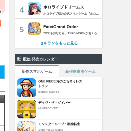
ホロライブドリームス
4
ホロライブ初の公式スマホゲーム『ホロライブドリームス(ホロドリ)』がリズム&RPGとして登場！ リズムゲームを中心に、テーマパークの発展やミニゲームなど多彩なコンテンツを収録！ 総勢50名以上のホロライブメンバーが登場し、初期収録楽曲はなんと150曲以上！ ホロライブのファンも、初めての方も幅広く楽しめる作品で、遊び方はあなた次第！ ▼本格リズムゲーム▼ 公式MVやライブ映像を背景に、本格リズムゲームが楽しめる！ 自分だけのオリジナル譜面を作って公開できる「クリエイト譜面」機能を搭載！ ・超高難度のやり込み譜面 ・タレントへの愛を詰め込んだ譜面 ・みんなで楽しめるネタ譜面 などなど、世界中のプレイヤーがつくった譜面で遊んで、楽しさ無限大！ リズムゲームが苦手な方でもオート機能で安心して遊べる！ タレント育成/編成でスコアアップを目指そう！ ▼初期収録楽曲は150曲以上▼ ホロライブ楽曲から人気カバー楽曲まで幅広く収録！ 最新ヒットから定番曲までラインナップ！ 【ホロライブ楽曲】 ・ビビデバ ・Shiny Smily Story ・BLUE CLAPPER ほか 【カバー楽曲】 ・勇者 ・メギツネ ・わたしの一番かわいいところ ほか ▼ゲームの舞台はテーマパーク▼ 舞台は、世界のどこかに浮かぶ無人島。 ホロライブメンバーと力を合わせ、夢のテーマパークを発展させていく。 リズムゲームやミニゲームをプレイしてクエストを進行しパークを発展させよう！ ホロメンクエストをプレイすることで、操作タレントが増えていく！ 推しホロメンを解放して、夢のテーマパークを作り上げよう！ ホロライブらしさあふれる施設も多数登場！ このゲームだけのオリジナルストーリーも展開！ 夢のテーマパーク完成を目指そう！ ▼1人でもみんなでも楽しめるミニゲーム▼ ひとりでも、みんなでも楽しめる多彩なミニゲームを収録！ マルチプレイ搭載で、協力や対戦で盛り上がろう！ 難しいアクションが苦手な方でも楽しめるシンプル操作のミニゲームも収録！ 短時間で遊べるカジュアルなものから、繰り返し挑戦したくなるやり込み系まで幅広くラインナップ！ プレイして報酬を獲得し、育成やパーク発展をさらに加速させよう！ ▼公式サイト：https://www.hololive-dreams.com ▼利用規約：https://www.hololive-dreams.com/terms ▼プライバシーポリシー：https://qualiarts.jp/privacy ▼Ⓒ COVER / Ⓒ QualiArts, Inc. +++++++++++++++++++++++++++++++++++++++++++++++++++++++++++ このアプリケーションには、株式会社Live2Dの「Live2D」が使用されています。
Fate/Grand Order
5
TVでもおなじみ、TYPE-MOONがおくるFateのRPG！ スマホでも本格的なRPGが楽しめる。 文字数にして500万字超という、圧倒的なボリュームを堪能できるストーリー！ 本編以外にもキャラクターごとにストーリーを用意し、Fateファンも今回はじめてFateの世界を体験される方も十分満足いただける内容となっています。 【あらすじ】 西暦2015年。 地球の未来を観測するカルデアは、2017年以降の人類史が崩壊している事実を確認した。 昨日まで確かに存在していた2115年までの“約束された未来”は、何の前触れもなく突如として消え去ったのだ。 なぜ。どうして。だれが。どうやって。 西暦2004年 日本 ある地方都市。 ここに今まではなかった、「観測できない領域」が現れたと。 カルデアはこれを人類絶滅の原因と仮定し、いまだ実験段階だった第六の実験を決行する事となった。 それは過去への時間旅行。 人間を霊子化させて過去に送りこみ、事象に介入する事で時空の特異点を解明、あるいは破壊する禁断の儀式。 その名を人理守護指令、グランドオーダー。 人類を守るために人類史に立ち向かう、運命と戦うものたちの総称である。 【ゲーム概要】 スマホに最適化された簡単操作のコマンドオーダーバトル！ プレイヤーはマスターとなって英霊たちを操り敵を倒し謎を解明していく。 好みの英霊で戦うか、強い英霊で戦うかバトルスタイルはプレイヤーしだい。 ◆豪華声優陣が続々参加 青木志貴、茜屋日海夏、赤羽根健治、明坂聡美、浅川悠、朝日奈丸佳、阿澄佳奈、阿部彬名、阿部敦、阿部里果、雨宮天、新井里美、井口裕香、井澤詩織、石川界人、石川由依、石谷春貴、伊瀬茉莉也、市ノ瀬加那、伊藤彩沙、伊藤かな恵、伊東健人、伊藤静、伊藤美紀、稲田徹、井上和彦、井上喜久子、井上麻里奈、伊丸岡篤、石見舞菜香、上坂すみれ、植田佳奈、上田麗奈、内田真礼、内田雄馬、内山昂輝、梅原裕一郎、江川央生、江口拓也、江越彬紀、遠藤綾、大久保瑠美、大空直美、大塚明夫、大塚芳忠、大原さやか、大和田仁美、岡本信彦、置鮎龍太郎、小倉唯、小澤亜李、小野賢章、小野大輔、小野友樹、小見川千明、かかずゆみ、柿原徹也、加隈亜衣、笠間淳、加瀬康之、門脇舞以、金元寿子、神尾晋一郎、茅野愛衣、川澄綾子、河西健吾、川野剛稔、神奈延年、鬼頭明里、木村珠莉、木村良平、桐本拓哉、釘宮理恵、久野美咲、黒木ほの香、黒田崇矢、桑原由気、KENN、高野麻里佳、古賀葵、小清水亜美、後藤邑子、小西克幸、小林千晃、小林ゆう、小林裕介、小原好美、小松未可子、子安武人、小山力也、近藤玲奈、斎賀みつき、西前忠久、斉藤壮馬、斎藤千和、坂本真綾、佐倉綾音、櫻井孝宏、佐藤聡美、佐藤利奈、沢城みゆき、下屋則子、島﨑信長、嶋村侑、庄司宇芽香、白石晴香、新垣樽助、真堂圭、末柄里恵、杉田智和、杉山紀彰、鈴木達央、鈴木崚汰、鈴代紗弓、鈴村健一、諏訪彩花、諏訪部順一、関俊彦、関智一、瀬戸麻沙美、芹澤優、仙台エリ、千本木彩花、園崎未恵、大地葉、高乃麗、高野直子、高橋花林、高橋李依、高山みなみ、武内駿輔、竹内良太、武田華、田中敦子、田中美海、田中理恵、谷山紀章、種﨑敦美、種田梨沙、田丸篤志、田村睦心、田村ゆかり、丹下桜、千葉繁、千葉翔也、津田健次郎、紡木吏佐、鶴岡聡、寺崎裕香、寺島拓篤、東山奈央、土岐隼一、飛田展男、戸松遥、豊永利行、鳥海浩輔、中井和哉、中田譲治、長縄まりあ、仲村美沙希、中村悠一、名塚佳織、生天目仁美、浪川大輔、能登麻美子、野中藍、乃村健次、土師孝也、長谷川育美、花江夏樹、花澤香菜、花守ゆみり、早見沙織、原由実、春野杏、潘めぐみ、日岡なつみ、日笠陽子、日野聡、平川大輔、ファイルーズあい、福圓美里、福西勝也、福山潤、藤井隼、藤沼建人、ブリドカットセーラ恵美、古川慎、保志総一朗、星野貴紀、堀内賢雄、堀江由衣、本多真梨子、本多陽子、本渡楓、前野智昭、M・A・O、増田俊樹、Machico、松風雅也、真殿光昭、マフィア梶田、三上哲、三木眞一郎、水樹奈々、水島大宙、水橋かおり、緑川光、水瀬いのり、南央美、峯田茉優、宮野真守、宮本充、村瀬歩、森川智之、森田了介、森永千才、森なな子、諸星すみれ、安井邦彦、山路和弘、山下大輝、山下七海、山寺宏一、山根綺、山野井仁、山村響、悠木碧、ゆかな、遊佐浩二、吉野裕行、佳村はるか、米澤円、若林直美、和氣あず未、和多田美咲（50音順） ◆全体構成・メインシナリオ・シナリオ・総監督 奈須きのこ ◆リードキャラクターデザイナー 武内崇 ◆アートディレクション TYPE-MOON ◆メインシナリオ・シナリオ執筆 東出祐一郎、桜井光 水瀬葉月、星空めてお ◆ゲストライター amphibian、虚淵玄（ニトロプラス）、acpi、ＯＫＳＧ（TYPE-MOON）、経験値、小太刀右京、三田誠、たけのこ星人、橘公司、田中天（株式会社フラッグノーツ）、成田良悟、鋼屋ジン、ひろやまひろし、円居挽、茗荷屋甚六、矢野俊策（株式会社フラッグノーツ）、リヨ（50音順） ◆キャラクターデザイン I-IV、蒼月タカオ（TYPE-MOON）、AKIRA、Azusa、東冬、荒野、Anmi、池澤真、石田あきら、いみぎむる、兔ろうと、羽海野チカ、大森葵、岡崎武士、okojo、およ、加藤いつわ、カワグチタケシ、きばどりリュー、桐原小鳥、ギンカ、倉花千夏、黒星紅白、小梅けいと、近衛乙嗣、小松崎類、こやまひろかず（TYPE-MOON）、西藤浩樹（LASENGLE）、saitom、坂本みねぢ、佐々木少年、サテー、色素、縞うどん（TYPE-MOON）、島田フミカネ、しまどりる、sime、下越（TYPE-MOON）、シャカＰ（LASENGLE）、白浜鴎、しらび、白峰、真じろう、STAR影法師、曽我誠、タイキ、高橋慶太郎、高山箕犀、竹、武中英雄、武梨えり、たけのこ星人、TAKOLEGS、田島昭宇、タスクオーナ、danciao、中央東口、CHOCO、悌太、Dd、天空すふぃあ、DANGERDROP、toi8、トリダモノ、中原、なまにくATK、西出ケンゴロー、nipi、ネコタワワ、NOCO、pako、林けゐ、原田たけひと、春野友矢、ばん！、Bすけ、左、ヒライユキオ、平野稜二、広江礼威、ひろやまひろし、PFALZ、ぶくろて、huke、BLACK（TYPE-MOON）、古海鐘一、BUNBUN、hou、ホトソウカ、本庄雷太、前田浩孝、マシマサキ、また、松竜、Mika Pikazo、緑川美帆、三輪士郎、村山竜大、めろん22、望月けい、元村人、森井しづき、森山大輔、山中虎鉄、YOCO_N（LASENGLE）、余湖裕輝、米山舞、La-na、lack、リヨ、Ryota-H、輪くすさが、redjuice、ReDrop、ろび～な、ワダアルコ、渡れい（50音順） このアプリケーションには、（株）ＣＲＩ・ミドルウェアの「CRIWARE（TM）」が使用されています。
セルランをもっと見る
配信/発売カレンダー
新作スマホゲーム
新作家庭用ゲーム
ONE PIECE 海のごちそうレス
トラン
Bandai Namco
デイヴ・ザ・ダイバー
MINTROCKET
モンスターループ：獣神転生
SuperNova Game