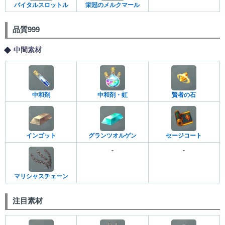
バイタルスロットル
栄冠のメルクマール
品質999
中間素材
中和剤
中和剤・虹
賢者の石
インゴット
グランツオルゲン
セージコート
-
-
マリシャスチェーン
注目素材