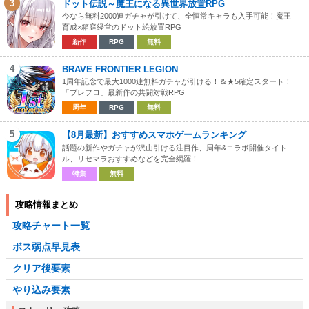
3
ドット伝説～魔王になる異世界放置RPG
今なら無料2000連ガチャが引けて、全恒常キャラも入手可能！魔王
育成×箱庭経営のドット絵放置RPG
新作
RPG
無料
4
BRAVE FRONTIER LEGION
1周年記念で最大1000連無料ガチャが引ける！＆★5確定スタート！
「ブレフロ」最新作の共闘対戦RPG
周年
RPG
無料
5
【8月最新】おすすめスマホゲームランキング
話題の新作やガチャが沢山引ける注目作、周年&コラボ開催タイト
ル、リセマラおすすめなどを完全網羅！
特集
無料
攻略情報まとめ
攻略チャート一覧
ボス弱点早見表
クリア後要素
やり込み要素