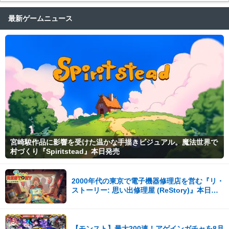
最新ゲームニュース
宮崎駿作品に影響を受けた温かな手描きビジュアル。魔法世界で
村づくり『Spiritstead』本日発売
2000年代の東京で電子機器修理店を営む『リ・
ストーリー: 思い出修理屋 (ReStory)』本日
Steamで配信開始
【モンスト】最大200連！アゲインガチャを8月