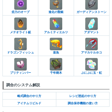
劣力のオーブ
進化の聖銀
ガーディアンストーン
メテオライト鉱
アルミティエルツ
アダマント
ドラゴンフィッシュ
皇魚
アマカケルホコ
プリティンバー
千年樹木
ぷにぷに玉・虹
調合のシステム解説
略式調合のやり方
レシピ想起のやり方
アイテムリビルド
調合保存機能の使い方