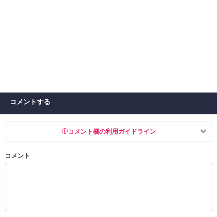
コメントする
コメント欄の利用ガイドライン
コメント
以下の書き込みを禁止とし、場合によってはコメント削除や書き込み制
限を行う可能性がございます。 あらかじめご了承ください。
・公序良俗に反する投稿
・スパムなど、記事内容と関係のない投稿
・誰かになりすます行為