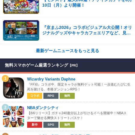
10日（月）より開催！
『京まふ2026』コラボビジュアル大公開！オリ
ジナルグッズやキャラカフェエリアなど、見ど
ころ満載！！
最新ゲームニュースをもっと見る
無料スマホゲーム厳選ランキング
【PR】
1
Wizardry Variants Daphne
『FFXI』コラボ中、限定キャラが無料ゲット可能！一歩進むたびに生
死を賭ける、本格ダンジョンRPG！
コラボ
RPG
無料
2
NBAダンクシティ
【8/6リリース】ガチャ240連分以上が引けるイベを開催中！NBAス
ターで魅せる爽快ストリートバスケ！
新作
SPG
無料