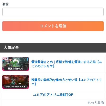
・個人情報の投稿や、他者のプライバシーを侵害する投稿
名前
・一度削除された投稿を再び投稿すること
・外部サイトへの誘導や宣伝
・アカウントの売買など金銭が絡む内容の投稿
・各ゲームのネタバレを含む内容の投稿
・その他、管理者が不適切と判断した投稿
コメントの削除につきましては下記フォームより申請をいた
だけますでしょうか。
人気記事
コメントの削除を申請する
※投稿内容を確認後、順次対応さ
せていただきます。ご了承ください。
※一度削除したコメントは復元ができませんのでご注意くだ
最強装備まとめ｜序盤で装備を最強にする方法【ユ
さい。
ミアのアトリエ】
また、過度な利用規約の違反や、弊社に損害の及ぶ内容の書き込みがあ
った場合は、法的措置をとらせていただく場合もございますので、あら
残響片の効率的な集め方と使い道【ユミアのアトリ
かじめご理解くださいませ。
エ】
ユミアのアトリエ攻略TOP
もっとみる