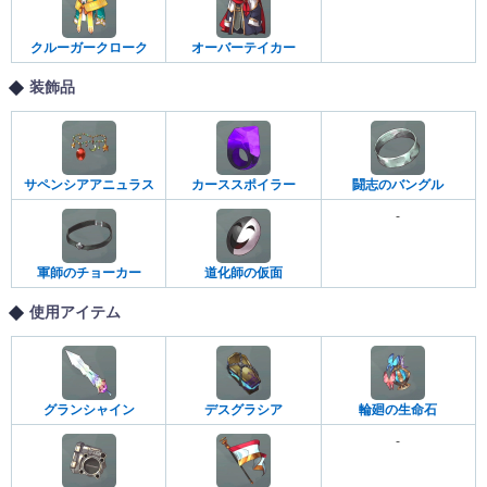
クルーガークローク
オーバーテイカー
装飾品
サペンシアアニュラス
カーススポイラー
闘志のバングル
-
軍師のチョーカー
道化師の仮面
使用アイテム
グランシャイン
デスグラシア
輪廻の生命石
-