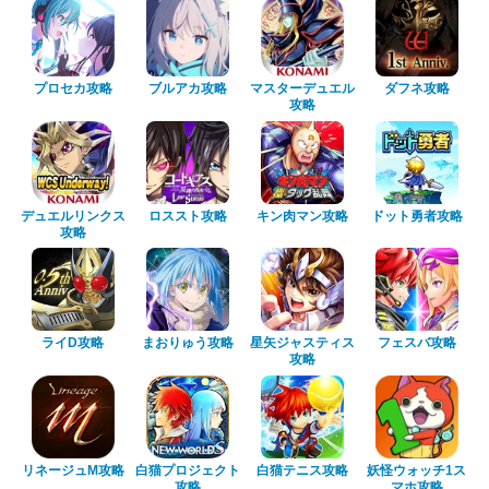
プロセカ攻略
ブルアカ攻略
マスターデュエル
ダフネ攻略
攻略
デュエルリンクス
ロススト攻略
キン肉マン攻略
ドット勇者攻略
攻略
ライD攻略
まおりゅう攻略
星矢ジャスティス
フェスバ攻略
攻略
リネージュM攻略
白猫プロジェクト
白猫テニス攻略
妖怪ウォッチ1ス
攻略
マホ攻略