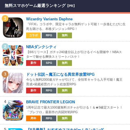
無料スマホゲーム厳選ランキング
【PR】
1
Wizardry Variants Daphne
『FFXI』コラボ中、限定キャラが無料ゲット可能！一歩進むたびに生
死を賭ける、本格ダンジョンRPG！
コラボ
RPG
無料
2
NBAダンクシティ
【8/6リリース】ガチャ240連分以上が引けるイベを開催中！NBAス
ターで魅せる爽快ストリートバスケ！
新作
SPG
無料
3
ドット伝説～魔王になる異世界放置RPG
今なら無料2000連ガチャが引けて、全恒常キャラも入手可能！魔王
育成×箱庭経営のドット絵放置RPG
新作
RPG
無料
4
BRAVE FRONTIER LEGION
1周年記念で最大1000連無料ガチャが引ける！＆★5確定スタート！
「ブレフロ」最新作の共闘対戦RPG
周年
RPG
無料
5
【8月最新】おすすめスマホゲームランキング