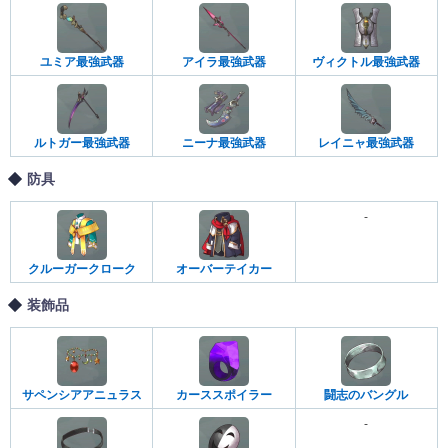
ユミア最強武器
アイラ最強武器
ヴィクトル最強武器
ルトガー最強武器
ニーナ最強武器
レイニャ最強武器
防具
-
クルーガークローク
オーバーテイカー
装飾品
サペンシアアニュラス
カーススポイラー
闘志のバングル
-