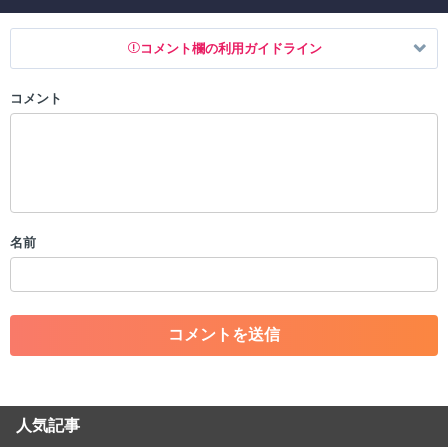
コメント欄の利用ガイドライン
コメント
以下の書き込みを禁止とし、場合によってはコメント削除や書き込み制
限を行う可能性がございます。 あらかじめご了承ください。
・公序良俗に反する投稿
・スパムなど、記事内容と関係のない投稿
・誰かになりすます行為
・個人情報の投稿や、他者のプライバシーを侵害する投稿
名前
・一度削除された投稿を再び投稿すること
・外部サイトへの誘導や宣伝
・アカウントの売買など金銭が絡む内容の投稿
・各ゲームのネタバレを含む内容の投稿
・その他、管理者が不適切と判断した投稿
コメントの削除につきましては下記フォームより申請をいた
だけますでしょうか。
人気記事
コメントの削除を申請する
※投稿内容を確認後、順次対応さ