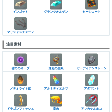
インゴット
グランツオルゲン
セージコート
-
-
マリシャスチェーン
注目素材
劣力のオーブ
進化の聖銀
ガーディアンストーン
メテオライト鉱
アルミティエルツ
アダマント
ドラゴンフィッシュ
皇魚
アマカケルホコ