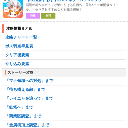
話題の新作やガチャが沢山引ける注目作、周年&コラボ開催タイト
ル、リセマラおすすめなどを完全網羅！
特集
無料
攻略情報まとめ
攻略チャート一覧
ボス弱点早見表
クリア後要素
やり込み要素
ストーリー攻略
「マナ領域への対処」まで
「待ち構える敵」まで
「レイニャを追って」まで
「鉄塔へ」まで
「商業区調査」まで
「金属樹頂上調査」まで