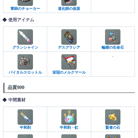
軍師のチョーカー
道化師の仮面
使用アイテム
グランシャイン
デスグラシア
輪廻の生命石
-
バイタルスロットル
栄冠のメルクマール
品質999
中間素材
中和剤
中和剤・虹
賢者の石