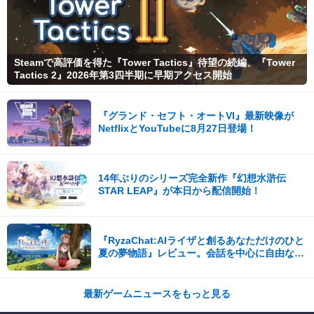
Steamで高評価を得た『Tower Tactics』待望の続編、『Tower
Tactics 2』2026年第3四半期に早期アクセス開始
『グランド・セフト・オートVI』最新映像が
NetflixとYouTubeに8月27日登場！
14年ぶりのシリーズ完全新作『幻想水滸伝
STAR LEAP』が本日から配信開始！
『RyzaChat:AIライザと創るあなただけのひと
夏の夢物語』レビュー。会話を中心に自由な冒
険を進めていくシステムはこれまでにない新鮮
な体験が楽しめる【先行プレイレポート】
最新ゲームニュースをもっと見る