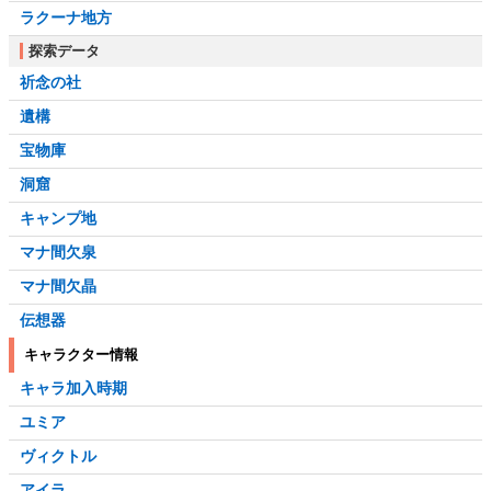
ラクーナ地方
探索データ
祈念の社
遺構
宝物庫
洞窟
キャンプ地
マナ間欠泉
マナ間欠晶
伝想器
キャラクター情報
キャラ加入時期
ユミア
ヴィクトル
アイラ