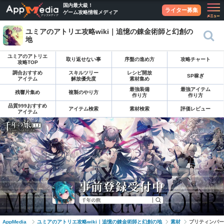
国内最大級！
ライター募集
ゲーム攻略情報メディア
ユミアのアトリエ攻略wiki｜追憶の錬金術師と幻創の
地
ユミアのアトリエ
取り返せない事
序盤の進め方
攻略チャート
攻略TOP
調合おすすめ
スキルツリー
レシピ開放
SP稼ぎ
アイテム
解放優先度
素材集め
最強装備
最強アイテム
残響片集め
複製のやり方
作り方
作り方
品質999おすすめ
アイテム検索
素材検索
評価レビュー
アイテム
AppMedia
ユミアのアトリエ攻略wiki｜追憶の錬金術師と幻創の地
素材
プリティンバー