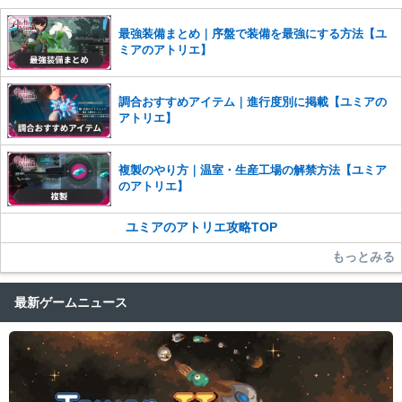
せていただきます。ご了承ください。
※一度削除したコメントは復元ができませんのでご注意くだ
最強装備まとめ｜序盤で装備を最強にする方法【ユ
さい。
ミアのアトリエ】
また、過度な利用規約の違反や、弊社に損害の及ぶ内容の書き込みがあ
った場合は、法的措置をとらせていただく場合もございますので、あら
調合おすすめアイテム｜進行度別に掲載【ユミアの
かじめご理解くださいませ。
アトリエ】
複製のやり方｜温室・生産工場の解禁方法【ユミア
のアトリエ】
ユミアのアトリエ攻略TOP
もっとみる
最新ゲームニュース