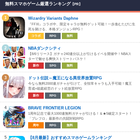
無料スマホゲーム厳選ランキング
【PR】
1
Wizardry Variants Daphne
『FFXI』コラボ中、限定キャラが無料ゲット可能！一歩進むたびに生
死を賭ける、本格ダンジョンRPG！
コラボ
RPG
無料
2
NBAダンクシティ
【8/6リリース】ガチャ240連分以上が引けるイベを開催中！NBAス
ターで魅せる爽快ストリートバスケ！
新作
SPG
無料
3
ドット伝説～魔王になる異世界放置RPG
今なら無料2000連ガチャが引けて、全恒常キャラも入手可能！魔王
育成×箱庭経営のドット絵放置RPG
新作
RPG
無料
4
BRAVE FRONTIER LEGION
1周年記念で最大1000連無料ガチャが引ける！＆★5確定スタート！
「ブレフロ」最新作の共闘対戦RPG
周年
RPG
無料
5
【8月最新】おすすめスマホゲームランキング