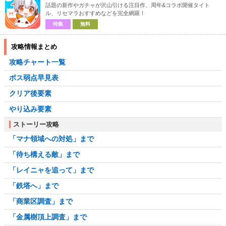
話題の新作やガチャが沢山引ける注目作、周年&コラボ開催タイト
ル、リセマラおすすめなどを完全網羅！
特集
無料
攻略情報まとめ
攻略チャート一覧
ボス弱点早見表
クリア後要素
やり込み要素
ストーリー攻略
「マナ領域への対処」まで
「待ち構える敵」まで
「レイニャを追って」まで
「鉄塔へ」まで
「商業区調査」まで
「金属樹頂上調査」まで