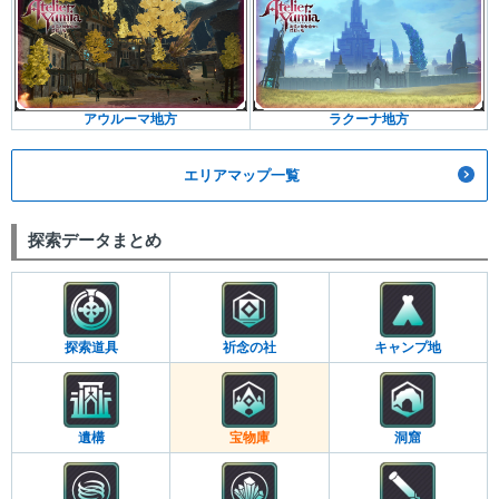
アウルーマ地方
ラクーナ地方
エリアマップ一覧
探索データまとめ
探索道具
祈念の社
キャンプ地
遺構
宝物庫
洞窟