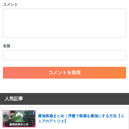
コメント
以下の書き込みを禁止とし、場合によってはコメント削除や書き込み制
限を行う可能性がございます。 あらかじめご了承ください。
・公序良俗に反する投稿
・スパムなど、記事内容と関係のない投稿
・誰かになりすます行為
・個人情報の投稿や、他者のプライバシーを侵害する投稿
名前
・一度削除された投稿を再び投稿すること
・外部サイトへの誘導や宣伝
・アカウントの売買など金銭が絡む内容の投稿
・各ゲームのネタバレを含む内容の投稿
・その他、管理者が不適切と判断した投稿
コメントの削除につきましては下記フォームより申請をいた
だけますでしょうか。
人気記事
コメントの削除を申請する
※投稿内容を確認後、順次対応さ
せていただきます。ご了承ください。
※一度削除したコメントは復元ができませんのでご注意くだ
最強装備まとめ｜序盤で装備を最強にする方法【ユ
さい。
ミアのアトリエ】
また、過度な利用規約の違反や、弊社に損害の及ぶ内容の書き込みがあ