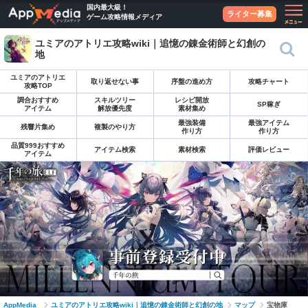
国内最大級！
ライター募集
ゲーム攻略情報メディア
ユミアのアトリエ攻略wiki｜追憶の錬金術師と幻創の
地
ユミアのアトリエ
取り返せない事
序盤の進め方
攻略チャート
攻略TOP
調合おすすめ
スキルツリー
レシピ開放
SP稼ぎ
アイテム
解放優先度
素材集め
最強装備
最強アイテム
残響片集め
複製のやり方
作り方
作り方
品質999おすすめ
アイテム検索
素材検索
評価レビュー
アイテム
AppMedia
ユミアのアトリエ攻略wiki｜追憶の錬金術師と幻創の地
マップ
宝物庫