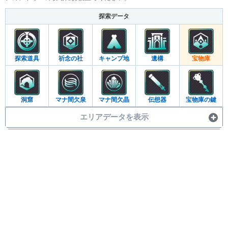
探索データ
探索道具
祈念の社
キャンプ地
遺構
宝物庫
洞窟
マナ間欠泉
マナ間欠晶
伝想器
宝物庫の鍵
エリアデータを表示