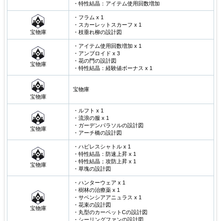
・特性結晶：アイテム使用回数増加
・フラム x 1
・スカーレットスカーフ x 1
宝物庫
・枝垂れ柳の設計図
・アイテム使用回数増加 x 1
・アンブロイド x 3
・花の門の設計図
宝物庫
・特性結晶：経験値ボーナス x 1
宝物庫
宝物庫
・ルフト x 1
・流浪の服 x 1
・ガーデンパラソルの設計図
宝物庫
・アーチ橋の設計図
・ハピレスシャトル x 1
・特性結晶：防速上昇 x 1
・特性結晶；攻防上昇 x 1
宝物庫
・草塊の設計図
・ハンターウェア x 1
・樹林の治療薬 x 1
・サペンシアアニュラス x 1
・花束の設計図
宝物庫
・丸型のカーペットCの設計図
・シーリングファンの設計図