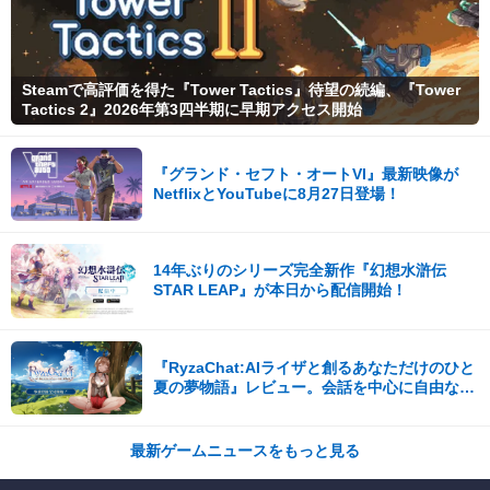
Steamで高評価を得た『Tower Tactics』待望の続編、『Tower
Tactics 2』2026年第3四半期に早期アクセス開始
『グランド・セフト・オートVI』最新映像が
NetflixとYouTubeに8月27日登場！
14年ぶりのシリーズ完全新作『幻想水滸伝
STAR LEAP』が本日から配信開始！
『RyzaChat:AIライザと創るあなただけのひと
夏の夢物語』レビュー。会話を中心に自由な冒
険を進めていくシステムはこれまでにない新鮮
な体験が楽しめる【先行プレイレポート】
最新ゲームニュースをもっと見る