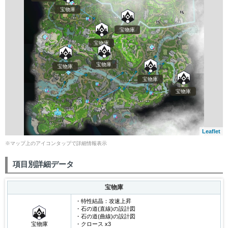
宝物庫
宝物庫
宝物庫
宝物庫
宝物庫
宝物庫
宝物庫
Leaflet
※マップ上のアイコンタップで詳細情報表示
項目別詳細データ
宝物庫
・特性結晶：攻速上昇
・石の道(直線)の設計図
・石の道(曲線)の設計図
宝物庫
・クロース x3