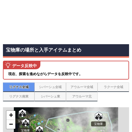
宝物庫の場所と入手アイテムまとめ
データ反映中
現在、探索を進めながらデータを反映中です。
リグナス全域
シバーシュ全域
アウルーマ全域
ラクーナ全域
リグナス南東
シバーシュ東
アウルーマ北
+
宝物庫
−
宝物庫
宝物庫