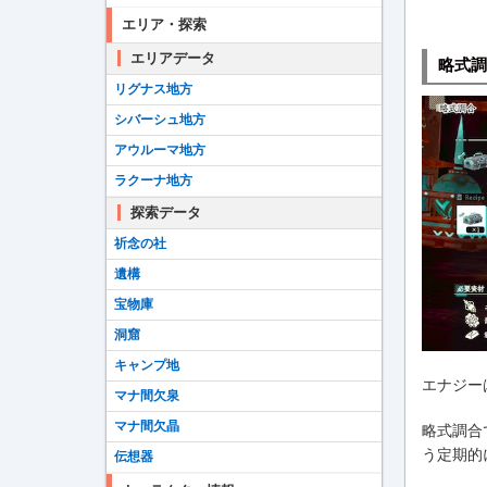
エリア・探索
エリアデータ
略式調
リグナス地方
シバーシュ地方
アウルーマ地方
ラクーナ地方
探索データ
祈念の社
遺構
宝物庫
洞窟
キャンプ地
エナジー
マナ間欠泉
マナ間欠晶
略式調合
う定期的
伝想器