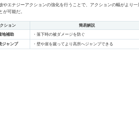
放やエナジーアクションの強化を行うことで、アクションの幅がより一
とが可能だ。
クション
簡易解説
着地補助
・落下時の被ダメージを防ぐ
続ジャンプ
・壁や崖を蹴ってより高所へジャンプできる