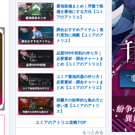
最強装備まとめ｜序盤で装
備を最強にする方法【ユミ
アのアトリエ】
調合おすすめアイテム｜進
行度別に掲載【ユミアのア
トリエ】
品質999中和剤の作り方｜
必要素材・調合チャートま
とめ【ユミアのアトリエ】
ユミア最強武器の作り方｜
必要素材・調合チャートま
とめ【ユミアのアトリエ】
残響片の効率的な集め方と
使い道【ユミアのアトリ
エ】
ユミアのアトリエ攻略TOP
もっとみる