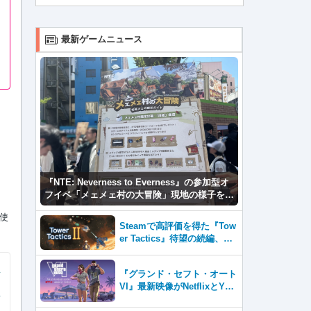
最新ゲームニュース
『NTE: Neverness to Everness』の参加型オ
フイベ「メェメェ村の大冒険」現地の様子をレ
ポ！ミニゲームやコスプレイヤー撮影など盛り
使
だくさん！
Steamで高評価を得た『Tow
er Tactics』待望の続編、『T
ower Tactics 2』2026年第3
四半期に早期アクセス開始
『グランド・セフト・オート
VI』最新映像がNetflixとYou
Tubeに8月27日登場！