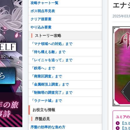
攻略チャート一覧
エナ
ボス弱点早見表
2025年03
クリア後要素
やり込み要素
ストーリー攻略
「マナ領域への対処」まで
「待ち構える敵」まで
「レイニャを追って」まで
「鉄塔へ」まで
「商業区調査」まで
「金属樹頂上調査」まで
「制御塔の調査完了」まで
「ラクーナ城」まで
お役立ち情報
ユミアの
序盤必見
【ユ
序盤の効率的な進め方
【ユ