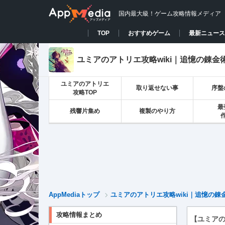
国内最大級！ゲーム攻略情報メディア
TOP
おすすめゲーム
最新ニュース
ユミアのアトリエ攻略wiki｜追憶の錬金
ユミアのアトリエ
取り返せない事
序盤
攻略TOP
最
残響片集め
複製のやり方
AppMediaトップ
ユミアのアトリエ攻略wiki｜追憶の錬
攻略情報まとめ
【ユミア