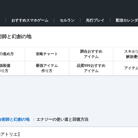
おすすめスマホゲーム
セルラン
先行プレイ
配信カレンダ
術師と幻創の地
調合おすすめ
スキル
の進め方
攻略チャート
アイテム
解放優
強装備
最強アイテム
品質999おすすめ
アイテ
作り方
作り方
アイテム
金術師と幻創の地
エナジーの使い道と回復方法
のアトリエ】