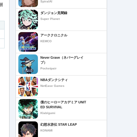
SpiralAI
層
ダンジョン見聞録
Super Planet
アーククロニクル
KEMCO
Never Grave（ネバーグレイ
ブ）
Pocketpair
NBAダンクシティ
NetEase Games
僕のヒーローアカデミア UNIT
ED SURVIVAL
Klab/gumi
幻想水滸伝 STAR LEAP
KONAMI