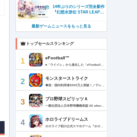
14年ぶりのシリーズ完全新作
『幻想水滸伝 STAR LEAP』
が本日から配信開始！
最新ゲームニュースをもっと見る
トップセールスランキング
eFootball™
1
■「ウイイレ」から進化した「eFootball™」 人気サッカーゲーム「ウイニングイレブン」が「eFootball™」とタイトルを変え、大きく進化して生まれ変わりました。「eFootball™」で新しいサッカーゲームを体感しましょう！ ■はじめての方でも安心 ダウンロード後は、実践を交えたステップアップ方式のチュートリアルで直感的に基本操作を覚えることができます！さらに、チュートリアルを全てクリアすると、リオネル メッシがもらえます！！ また、試合の面白さや爽快感を楽しんでいただくためにスマートアシストを実装。 複雑な操作をしなくても、華麗なドリブルやパスで相手をかわして強烈なシュートでゴールを奪うことができます！ 【基本的な遊び方】 ■好きなチームで始めよう 欧州、米州、アジアなど世界各国のクラブやナショナルチームなどお気に入りのチームでスタートできます！ ■選手を獲得しましょう チームを作成したら、選手を獲得しましょう。現役のスーパースターや、歴史に残るレジェンドたちが、あなたのクラブでの活躍を待っています！ ・スペシャル選手リスト 現実の試合で大活躍した選手や、注目リーグの選手、レジェンドなどの特別な選手を獲得できます。 ・スタンダード選手リスト 好きな選手を獲得できます。条件を設定して絞り込むことができます。 ・監督リスト さまざまな戦術や得意な育成タイプを持った監督を獲得できます。 ■試合を楽しもう 獲得した選手でチームを編成したら、いよいよ試合に挑戦！ AIを相手に腕を磨いたり、オンライン対戦でランキングを競ったり、楽しみ方はあなた次第です。 ・対AI戦で腕を磨く 注目リーグのチームやナショナルチームを相手に戦うイベントなど、サッカーシーズンに合わせたさまざまなテーマのイベントが開催されています。 また、10段階にレベル分けされたDivision制の「eFootball™ リーグ」で楽しみながらレベルアップしていくことも可能です！ ・対人戦で実力を試す Division制の全ユーザーとランキングを競う「eFootball™ リーグ」や、毎週開催される様々なイベントで、オンラインでのリアルタイム対戦を楽しむことができます。あなたのドリームチームで、最高峰のDivision 1を目指しましょう！ ・友達と最大3vs3の対戦を楽しむ フレンドマッチ機能を使って、友達と対戦することができます。育て上げたチームの強さを友達に見せつけましょう！ また、最大3vs3の協力対戦も可能。友達とオンラインで集まって対戦を楽しみましょう！ ■選手を育てる 獲得した選手は、選手種別によっては成長させることができます。 試合に出場させたり、ゲーム内アイテムを使用したりして、選手のレベルを上げる事で入手できる「タレントポイント」で、能力パラメータを上昇させましょう。 より自分好みの選手にしたい場合は、手動でポイントを割り振りましょう。 ポイントの割り振りに迷った場合は、[おまかせ]で設定することもできます。 自分だけのお気に入りの選手に育て上げましょう！ 【もっと楽しむ】 ■Live Updateを毎週配信 選手の移籍や、現実の試合での活躍が反映される「Live Update」を搭載。 毎週配信される「Live Update」を参考に、スカッドを編成し試合に挑みましょう。 ■スタジアムをカスタマイズ 試合中のスタジアムに反映されるコレオ・オブジェクトなどのスタジアムパーツをカスタマイズできます。 思い通りのスタジアムにアレンジして、ゲーム体験を彩りましょう！ ※居住国・地域が以下のお客様には、eFootball™ コインによるルートボックス施策をご提供しておりません。 ベルギー、ブラジル(18歳未満) 【最新情報について】 本商品は、新機能やモードの追加、ゲームプレイ・イベントのアップデートを継続的に行っていきます。 最新情報は「eFootball™」公式サイトをご確認ください。 【ダウンロードについて】 本アプリをダウンロードするためには、ストレージに約3.3GBの空き容量が必要となります。 あらかじめ3.3GB以上の容量を空けてからダウンロードを行っていただけますようお願いします。 ダウンロード時はWi-Fi環境で接続することを推奨いたします。 ※アップデートにつきましても同様となります。 【通信環境について】 本アプリはオンラインゲームです。通信可能な環境でお楽しみください。
モンスターストライク
2
◆祝・国内利用者5000万人突破！／テレビCM絶賛放映中！◆ 最大4人同時に楽しめる「ひっぱりハンティングRPG！」 モンスターマスターになって様々な能力を持つモンスターをたくさん集めよう！ 1000種類を超える個性豊かなモンスターが君を待ってるぞ！ 【ゲーム紹介】 ▼ルールは簡単 モンスターを引っぱって敵に当てるだけ！ 味方モンスターに当てると、友情コンボが発動！ 一見攻撃力の弱いモンスターもコンボが発動すると、意外な力を発揮するかも!? ▼決めろストライクショット！ バトルのターンが経過すると必殺技「ストライクショット」が使えるぞ！ モンスターによって技は様々、君はすぐ使う派？ボスまで待つ派？ 使うタイミングが生死を分ける!? ▼集めて育てて強くなれ！ バトルやガチャでGetしたモンスターを合成して育てよう！ 強く進化させるにはモンスター以外に進化素材が必要になるぞ。 強いモンスターを育てて君だけの最強チームを作ろう！ ▼天空より舞い降りし、異界のモンスター！ ボスがステージの最後に出るとは限らないぞ！ どんな時も万全の態勢で戦いに挑むべし！ ▼友達と一緒に、強敵を倒そう！ 近くにいる友達と、最大4人まで同時プレイが可能！ なんと1人分のスタミナでクエストに挑めるぞ！ 1人では倒せない強敵も、みんなで力を合わせれば倒せるかも!? マルチプレイ専用のレアなクエストも盛りだくさん！ レアモンスターを倒してゲットしよう！ +++【価格】+++ アプリ本体：無料 ※一部有料アイテムがございます。 +++【必須環境】+++ iOS 15.0以降 ※必須環境を満たす端末以外でのサポート、補償等は致しかねますので何卒ご了承くださいませ。 ご利用前に「アプリケーション使用許諾契約」に 表示されている利用規約を必ずご確認の上ご利用ください。 +++【モンストパスポートについて】+++ ・価格と期間 月額480円（税込）/1ヶ月間（利用開始日から起算）/月額自動更新 ・特典 ▼1日1回スタミナ回復することができます。 ▼マルチプレイでホスト、ゲストも経験値が多く獲得できます。 ▼モンパス限定の称号やフレームが貰えます。 ▼3ヶ月継続するとレア6確定ガチャが引けます。 ・自動更新の詳細 モンパス有効期間の終了日の24時間以上前に自動更新を解除しない限り、有効期間が自動更新されます。 自動更新される際の課金については、モンパス有効期間終了日の24時間以内に行われます。 ・課金について Apple Accountに課金されます。 ・モンストパスポートの状況の確認方法と解約（自動更新の解除）方法 モンパス会員状況の確認と解約は下記ページから行うことができます。 [ App Store アプリ/おすすめページ最下部 > Apple Account/アカウントを表示 > 購読/管理 ] 次回の自動更新タイミングの確認や、自動更新の解除/設定をこの画面内で行うことができます。 プライバシーポリシー > https://www.monster-strike.com/privacy/ 利用規約 > https://www.monster-strike.com/legal/monpass.html
プロ野球スピリッツＡ
3
一般社団法人日本野球機構承認 All other copyrights or trademarks are the property of their respective owners and are used under license. --------------------------------------------- リアルプロ野球ゲームの決定版がついに登場！ 最高の映像クオリティでプロ野球の臨場感を再現 鍛え上げた最強のチームで日本一を目指そう！ --------------------------------------------- ◇重要なお知らせ◇ ・本アプリはオンラインゲームです。通信可能な環境でお楽しみ下さい。 ・チュートリアル終了時に約650MBのダウンロードが必要です。 ・動作環境 対応OS：iOS 15.0以降、iPadOS 15.0以降 対応端末：iPhone 6s/6s Plus以降、iPad（第5世代）以降、iPad Air 2以降、iPad mini 4以降、iPod touch（第7世代）以降、iPad Pro シリーズ ※動作環境を満たす端末でも、端末の性能や仕様、端末固有のアプリ使用状況などにより、正常に動作しない場合があります。 --------------------------------------------- 【プロ野球スピリッツAとは？】 ◇リアルなプロ野球表現 プロ野球選手が実写と本人そっくりのリアルな3Dモデルで登場！ 試合を熱く盛り上げる実況・解説や観客席からの応援でプロ野球の臨場感をそのまま再現！ ◇3Dアクション野球 迫力の3Dアクション野球では、選手の特徴が結果に大きく影響。本格派投手、技巧派投手、巧打者、強打者・・・選手それぞれの持ち味を活かしながら、自らの力でチームを勝利に導こう！ アクションが苦手な方のために、「ゾーン打ち」や「おまかせ配球」といった簡単操作も搭載。 ◇実在のプロ野球選手が登場!! 実際のプロ野球のペナント成績に基づいた選手たちが登場！ ＜セ・リーグ＞ 阪神タイガース 横浜DeNAベイスターズ 読売ジャイアンツ 中日ドラゴンズ 広島東洋カープ 東京ヤクルトスワローズ ＜パ・リーグ＞ 福岡ソフトバンクホークス 北海道日本ハムファイターズ オリックス・バファローズ 東北楽天ゴールデンイーグルス 埼玉西武ライオンズ 千葉ロッテマリーンズ --------------------------------------------- ■ Vロード ■ セ・パ12球団と対戦。試合は自動で進み、ピンチ・チャンスの場面では出番が発生。試合を決定付ける活躍をして勝ち星を積み重ねて、日本一の座を目指そう！ ■ リーグ ■ 獲得・強化した選手を組み合わせた最強オーダーで、全国のライバルと競う対戦モード。 毎週リーグが自動開催され、リーグランクの昇降格が決まります。 オーダーをより強化し、覇王リーグでの優勝を目指そう！ ■ 選手育成とオーダー ■ 選手は試合を通じてレベルアップ。特訓や特殊能力の習得で潜在能力を限界まで発揮させよう！ 選手の組み合わせによって発動するコンボは、試合展開を大きく左右することも！？ 最強の選手を揃えた最高のチームで頂点を目指そう！ ■ リアルタイム対戦 ■ 新機能！全国の猛者と戦う「ランク戦」と一緒にプロスピAを遊んでいる友達と対戦できる「ルーム戦」。 2つの楽しみ方でオンライン対戦を楽しむことができるぞ！ ■ プロ野球速報 ■ 野球ファン必見、厳選の野球速報がココに！ プロ野球ニュースや選手成績はもちろん、公式戦の試合速報や一球速報も配信！ --------------------------------------------- ◆ 基本無料で最高峰の野球ゲームを！ ◆ 選手は試合報酬などで獲得可能。試合のボーナスや、様々なイベントに参加することでより強力な選手スカウトのチャンスも。着実に戦力を強化していけば、無料でも強力な球団を作りあげることができるぞ。「プロスピA」アプリ上で野球速報もすべて無料でチェック可能！ ◆ 「プロスピA」はこんな方へおすすめ ◆ ・好きな野球選手だけを集めて理想の球団を作りたい。 ・家庭用ゲーム「プロ野球スピリッツ」が好きで、いつでもどこでも「プロスピ」を楽しみたい。 ・「プロスピ」シリーズを遊んだことはないが、リアルな野球ゲームをやってみたい。 ・アクション要素もあるスポーツゲームを楽しみたい。 ・無料で遊べてオンライン対戦もできる野球ゲームやスポーツゲームを探している。 ・無料でも長くやりこめる野球ゲームやスポーツゲームを探している。 ・選手を自分好みに育成できる野球ゲームやスポーツゲームを探している。 ・「実況パワフルプロ野球」「プロ野球ドリームナイン」をプレイしたことがある。 ・ゲームを楽しみながら、最新の野球速報もチェックしたい。 ・野球速報や野球中継は常にチェックしている。 ・スポーツ選手や監督になる夢をスポーツゲームで叶えたい。 ・自分だけのオリジナルチームを、好きなプロ野球球団の選手を集めて作りたい。 ・好きなプロ野球球団の選手をプロスピで再現して遊びたい。 ・プロ野球球団好きの仲間と一緒に遊びたい。 ・子供の頃、プロ野球球団に入りたかった。 ・趣味は好きなプロ野球球団の試合を観戦することだ。 --------------------------------------------- ◆『応援曲利用権』について 【価格と更新間隔】 ・価格：月額480円（税込） ・更新間隔：1ヶ月毎 【サービス内容】 以下の機能が利用可能になります。 ・ダウンロード応援曲 ・応援曲作成 ・応援曲割当て ・試合中に割当てた応援曲が流れる 【無料期間について】 ・利用開始から7日間は無料でお試しいただけます。 ・無料期間が終了する24時間以上前までにサブスクリプションを解約しなかった場合、自動的に有料のサブスクリプションが開始します。 ・無料期間中に手動で無料期間なし版への切り替えを行った場合、残りの無料期間は失われます。 【自動更新の詳細】 ・次回更新日の24時間以上前までにサブスクリプションを解約しなかった場合、自動的に利用期間が更新されます。 ・自動更新が行なわれると、更新日から24時間以内に領収書が届きます。 【次回更新日の確認とサブスクリプションの解約方法】 次回更新日の確認やサブスクリプションの解約手続きは、以下のページで行うことができます。 1. App Storeアプリを開く 2.「Today」タブを開き、右上のユーザーアイコンをタップする 3.「アカウント」画面のユーザー名とメールアドレスが表示されている部分をタップする 4. サインインする 5.「アカウント設定」画面の「サブスクリプション」をタップする ※ご購入いただく前に、必ず『応援曲利用権』販売ページの注意事項と利用規約をご確認ください。 ---------------------------------------------
ホロライブドリームス
4
ホロライブ初の公式スマホゲーム『ホロライブドリームス(ホロドリ)』がリズム&RPGとして登場！ リズムゲームを中心に、テーマパークの発展やミニゲームなど多彩なコンテンツを収録！ 総勢50名以上のホロライブメンバーが登場し、初期収録楽曲はなんと150曲以上！ ホロライブのファンも、初めての方も幅広く楽しめる作品で、遊び方はあなた次第！ ▼本格リズムゲーム▼ 公式MVやライブ映像を背景に、本格リズムゲームが楽しめる！ 自分だけのオリジナル譜面を作って公開できる「クリエイト譜面」機能を搭載！ ・超高難度のやり込み譜面 ・タレントへの愛を詰め込んだ譜面 ・みんなで楽しめるネタ譜面 などなど、世界中のプレイヤーがつくった譜面で遊んで、楽しさ無限大！ リズムゲームが苦手な方でもオート機能で安心して遊べる！ タレント育成/編成でスコアアップを目指そう！ ▼初期収録楽曲は150曲以上▼ ホロライブ楽曲から人気カバー楽曲まで幅広く収録！ 最新ヒットから定番曲までラインナップ！ 【ホロライブ楽曲】 ・ビビデバ ・Shiny Smily Story ・BLUE CLAPPER ほか 【カバー楽曲】 ・勇者 ・メギツネ ・わたしの一番かわいいところ ほか ▼ゲームの舞台はテーマパーク▼ 舞台は、世界のどこかに浮かぶ無人島。 ホロライブメンバーと力を合わせ、夢のテーマパークを発展させていく。 リズムゲームやミニゲームをプレイしてクエストを進行しパークを発展させよう！ ホロメンクエストをプレイすることで、操作タレントが増えていく！ 推しホロメンを解放して、夢のテーマパークを作り上げよう！ ホロライブらしさあふれる施設も多数登場！ このゲームだけのオリジナルストーリーも展開！ 夢のテーマパーク完成を目指そう！ ▼1人でもみんなでも楽しめるミニゲーム▼ ひとりでも、みんなでも楽しめる多彩なミニゲームを収録！ マルチプレイ搭載で、協力や対戦で盛り上がろう！ 難しいアクションが苦手な方でも楽しめるシンプル操作のミニゲームも収録！ 短時間で遊べるカジュアルなものから、繰り返し挑戦したくなるやり込み系まで幅広くラインナップ！ プレイして報酬を獲得し、育成やパーク発展をさらに加速させよう！ ▼公式サイト：https://www.hololive-dreams.com ▼利用規約：https://www.hololive-dreams.com/terms ▼プライバシーポリシー：https://qualiarts.jp/privacy ▼Ⓒ COVER / Ⓒ QualiArts, Inc. +++++++++++++++++++++++++++++++++++++++++++++++++++++++++++ このアプリケーションには、株式会社Live2Dの「Live2D」が使用されています。