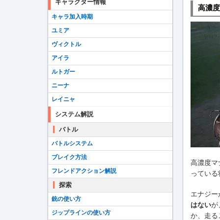
キャラクター情報
高濃度
キャラ加入時期
ユミア
ヴィクトル
アイラ
ルトガー
ニーナ
レイニャ
システム解説
バトル
バトルシステム
ブレイク方法
高濃度マ
フレンドアクション解説
っている
探索
エナジー
銃の使い方
はない
が
ジップラインの使い方
か、走る