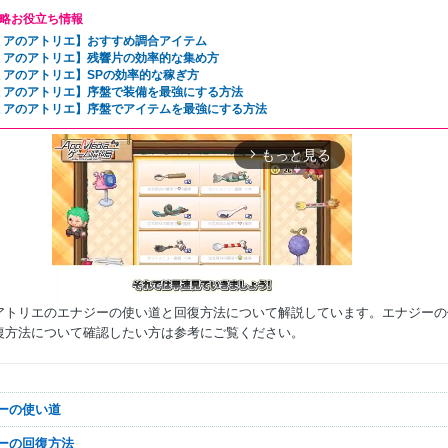
略お役立ち情報
ミアのアトリエ】おすすめ調合アイテム
ミアのアトリエ】残響片の効率的な集め方
ミアのアトリエ】SPの効率的な稼ぎ方
ミアのアトリエ】序盤で装備を最強にする方法
ミアのアトリエ】序盤でアイテムを最強にする方法
もっと見る
arrow_forward_ios
アトリエのエナジーの使い道と回復方法について解説しています。エナジーの
復方法について確認したい方は参考にご覧ください。
Mute
ジーの使い道
ジーの回復方法