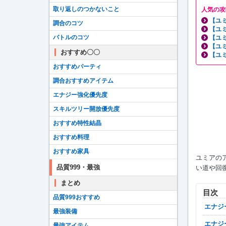
取り返しのつかないこと
人気の攻
【ユ
調合のコツ
【ユ
バトルのコツ
【ユ
【ユ
おすすめ〇〇
【ユ
おすすめパーティ
調合おすすめアイテム
エナジー強化優先度
スキルツリー開放優先度
おすすめ特性結晶
おすすめ料理
おすすめ家具
ユミアの
品質999・最強
い道や回
まとめ
目次
品質999おすすめ
エナ
最強装備
エナ
最強アイテム