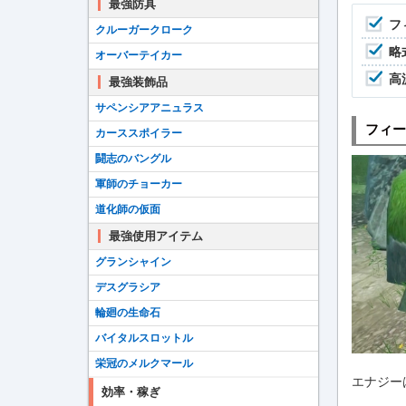
最強防具
フ
クルーガークローク
略
オーバーテイカー
高
最強装飾品
サペンシアアニュラス
フィー
カーススポイラー
闘志のバングル
軍師のチョーカー
道化師の仮面
最強使用アイテム
グランシャイン
デスグラシア
輪廻の生命石
バイタルスロットル
栄冠のメルクマール
エナジー
効率・稼ぎ