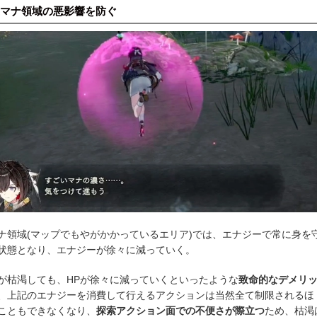
マナ領域の悪影響を防ぐ
ナ領域(マップでもやがかかっているエリア)では、エナジーで常に身を
状態となり、エナジーが徐々に減っていく。
が枯渇しても、HPが徐々に減っていくといったような
致命的なデメリ
、上記のエナジーを消費して行えるアクションは当然全て制限されるほ
こともできなくなり、
探索アクション面での不便さが際立つ
ため、枯渇