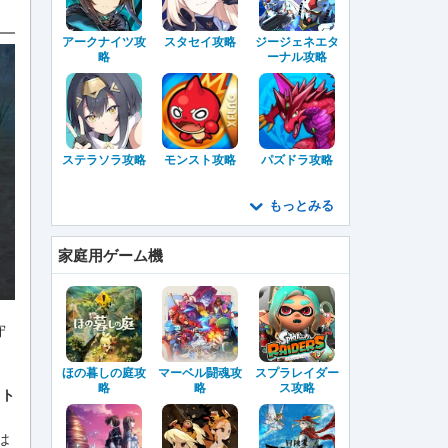
アークナイツ攻
スタセイ攻略
ジージェネエタ
略
ーナル攻略
ステラソラ攻略
モンスト攻略
パズドラ攻略
もっとみる
家庭用ゲーム機
守
ほの暮しの庭攻
マーベル闘魂攻
スプラレイダー
略
略
ス攻略
ット
は