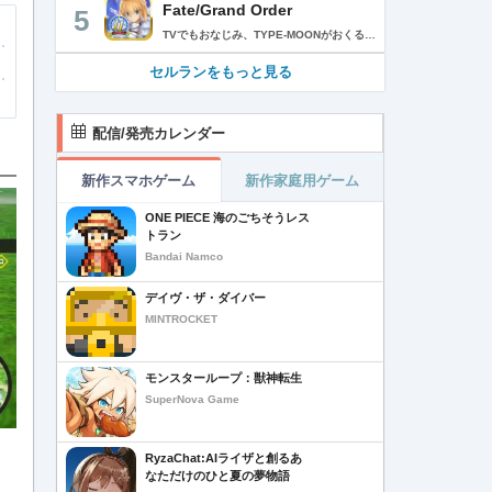
Fate/Grand Order
5
TVでもおなじみ、TYPE-MOONがおくるFateのRPG！ スマホでも本格的なRPGが楽しめる。 文字数にして500万字超という、圧倒的なボリュームを堪能できるストーリー！ 本編以外にもキャラクターごとにストーリーを用意し、Fateファンも今回はじめてFateの世界を体験される方も十分満足いただける内容となっています。 【あらすじ】 西暦2015年。 地球の未来を観測するカルデアは、2017年以降の人類史が崩壊している事実を確認した。 昨日まで確かに存在していた2115年までの“約束された未来”は、何の前触れもなく突如として消え去ったのだ。 なぜ。どうして。だれが。どうやって。 西暦2004年 日本 ある地方都市。 ここに今まではなかった、「観測できない領域」が現れたと。 カルデアはこれを人類絶滅の原因と仮定し、いまだ実験段階だった第六の実験を決行する事となった。 それは過去への時間旅行。 人間を霊子化させて過去に送りこみ、事象に介入する事で時空の特異点を解明、あるいは破壊する禁断の儀式。 その名を人理守護指令、グランドオーダー。 人類を守るために人類史に立ち向かう、運命と戦うものたちの総称である。 【ゲーム概要】 スマホに最適化された簡単操作のコマンドオーダーバトル！ プレイヤーはマスターとなって英霊たちを操り敵を倒し謎を解明していく。 好みの英霊で戦うか、強い英霊で戦うかバトルスタイルはプレイヤーしだい。 ◆豪華声優陣が続々参加 青木志貴、茜屋日海夏、赤羽根健治、明坂聡美、浅川悠、朝日奈丸佳、阿澄佳奈、阿部彬名、阿部敦、阿部里果、雨宮天、新井里美、井口裕香、井澤詩織、石川界人、石川由依、石谷春貴、伊瀬茉莉也、市ノ瀬加那、伊藤彩沙、伊藤かな恵、伊東健人、伊藤静、伊藤美紀、稲田徹、井上和彦、井上喜久子、井上麻里奈、伊丸岡篤、石見舞菜香、上坂すみれ、植田佳奈、上田麗奈、内田真礼、内田雄馬、内山昂輝、梅原裕一郎、江川央生、江口拓也、江越彬紀、遠藤綾、大久保瑠美、大空直美、大塚明夫、大塚芳忠、大原さやか、大和田仁美、岡本信彦、置鮎龍太郎、小倉唯、小澤亜李、小野賢章、小野大輔、小野友樹、小見川千明、かかずゆみ、柿原徹也、加隈亜衣、笠間淳、加瀬康之、門脇舞以、金元寿子、神尾晋一郎、茅野愛衣、川澄綾子、河西健吾、川野剛稔、神奈延年、鬼頭明里、木村珠莉、木村良平、桐本拓哉、釘宮理恵、久野美咲、黒木ほの香、黒田崇矢、桑原由気、KENN、高野麻里佳、古賀葵、小清水亜美、後藤邑子、小西克幸、小林千晃、小林ゆう、小林裕介、小原好美、小松未可子、子安武人、小山力也、近藤玲奈、斎賀みつき、西前忠久、斉藤壮馬、斎藤千和、坂本真綾、佐倉綾音、櫻井孝宏、佐藤聡美、佐藤利奈、沢城みゆき、下屋則子、島﨑信長、嶋村侑、庄司宇芽香、白石晴香、新垣樽助、真堂圭、末柄里恵、杉田智和、杉山紀彰、鈴木達央、鈴木崚汰、鈴代紗弓、鈴村健一、諏訪彩花、諏訪部順一、関俊彦、関智一、瀬戸麻沙美、芹澤優、仙台エリ、千本木彩花、園崎未恵、大地葉、高乃麗、高野直子、高橋花林、高橋李依、高山みなみ、武内駿輔、竹内良太、武田華、田中敦子、田中美海、田中理恵、谷山紀章、種﨑敦美、種田梨沙、田丸篤志、田村睦心、田村ゆかり、丹下桜、千葉繁、千葉翔也、津田健次郎、紡木吏佐、鶴岡聡、寺崎裕香、寺島拓篤、東山奈央、土岐隼一、飛田展男、戸松遥、豊永利行、鳥海浩輔、中井和哉、中田譲治、長縄まりあ、仲村美沙希、中村悠一、名塚佳織、生天目仁美、浪川大輔、能登麻美子、野中藍、乃村健次、土師孝也、長谷川育美、花江夏樹、花澤香菜、花守ゆみり、早見沙織、原由実、春野杏、潘めぐみ、日岡なつみ、日笠陽子、日野聡、平川大輔、ファイルーズあい、福圓美里、福西勝也、福山潤、藤井隼、藤沼建人、ブリドカットセーラ恵美、古川慎、保志総一朗、星野貴紀、堀内賢雄、堀江由衣、本多真梨子、本多陽子、本渡楓、前野智昭、M・A・O、増田俊樹、Machico、松風雅也、真殿光昭、マフィア梶田、三上哲、三木眞一郎、水樹奈々、水島大宙、水橋かおり、緑川光、水瀬いのり、南央美、峯田茉優、宮野真守、宮本充、村瀬歩、森川智之、森田了介、森永千才、森なな子、諸星すみれ、安井邦彦、山路和弘、山下大輝、山下七海、山寺宏一、山根綺、山野井仁、山村響、悠木碧、ゆかな、遊佐浩二、吉野裕行、佳村はるか、米澤円、若林直美、和氣あず未、和多田美咲（50音順） ◆全体構成・メインシナリオ・シナリオ・総監督 奈須きのこ ◆リードキャラクターデザイナー 武内崇 ◆アートディレクション TYPE-MOON ◆メインシナリオ・シナリオ執筆 東出祐一郎、桜井光 水瀬葉月、星空めてお ◆ゲストライター amphibian、虚淵玄（ニトロプラス）、acpi、ＯＫＳＧ（TYPE-MOON）、経験値、小太刀右京、三田誠、たけのこ星人、橘公司、田中天（株式会社フラッグノーツ）、成田良悟、鋼屋ジン、ひろやまひろし、円居挽、茗荷屋甚六、矢野俊策（株式会社フラッグノーツ）、リヨ（50音順） ◆キャラクターデザイン I-IV、蒼月タカオ（TYPE-MOON）、AKIRA、Azusa、東冬、荒野、Anmi、池澤真、石田あきら、いみぎむる、兔ろうと、羽海野チカ、大森葵、岡崎武士、okojo、およ、加藤いつわ、カワグチタケシ、きばどりリュー、桐原小鳥、ギンカ、倉花千夏、黒星紅白、小梅けいと、近衛乙嗣、小松崎類、こやまひろかず（TYPE-MOON）、西藤浩樹（LASENGLE）、saitom、坂本みねぢ、佐々木少年、サテー、色素、縞うどん（TYPE-MOON）、島田フミカネ、しまどりる、sime、下越（TYPE-MOON）、シャカＰ（LASENGLE）、白浜鴎、しらび、白峰、真じろう、STAR影法師、曽我誠、タイキ、高橋慶太郎、高山箕犀、竹、武中英雄、武梨えり、たけのこ星人、TAKOLEGS、田島昭宇、タスクオーナ、danciao、中央東口、CHOCO、悌太、Dd、天空すふぃあ、DANGERDROP、toi8、トリダモノ、中原、なまにくATK、西出ケンゴロー、nipi、ネコタワワ、NOCO、pako、林けゐ、原田たけひと、春野友矢、ばん！、Bすけ、左、ヒライユキオ、平野稜二、広江礼威、ひろやまひろし、PFALZ、ぶくろて、huke、BLACK（TYPE-MOON）、古海鐘一、BUNBUN、hou、ホトソウカ、本庄雷太、前田浩孝、マシマサキ、また、松竜、Mika Pikazo、緑川美帆、三輪士郎、村山竜大、めろん22、望月けい、元村人、森井しづき、森山大輔、山中虎鉄、YOCO_N（LASENGLE）、余湖裕輝、米山舞、La-na、lack、リヨ、Ryota-H、輪くすさが、redjuice、ReDrop、ろび～な、ワダアルコ、渡れい（50音順） このアプリケーションには、（株）ＣＲＩ・ミドルウェアの「CRIWARE（TM）」が使用されています。
セルランをもっと見る
配信/発売カレンダー
新作スマホゲーム
新作家庭用ゲーム
ONE PIECE 海のごちそうレス
トラン
Bandai Namco
デイヴ・ザ・ダイバー
MINTROCKET
モンスターループ：獣神転生
SuperNova Game
RyzaChat:AIライザと創るあ
なただけのひと夏の夢物語