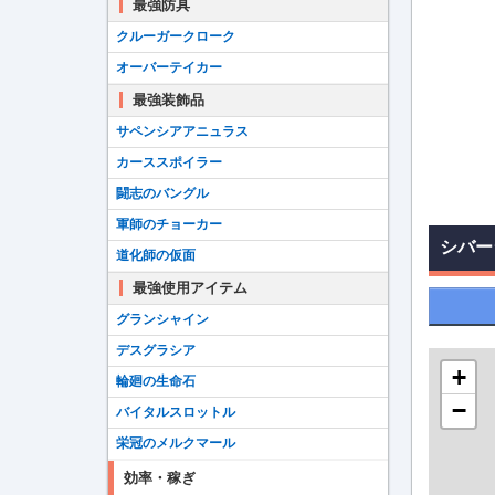
最強防具
クルーガークローク
オーバーテイカー
最強装飾品
サペンシアアニュラス
カーススポイラー
闘志のバングル
軍師のチョーカー
シバー
道化師の仮面
最強使用アイテム
グランシャイン
デスグラシア
+
輪廻の生命石
−
バイタルスロットル
栄冠のメルクマール
効率・稼ぎ