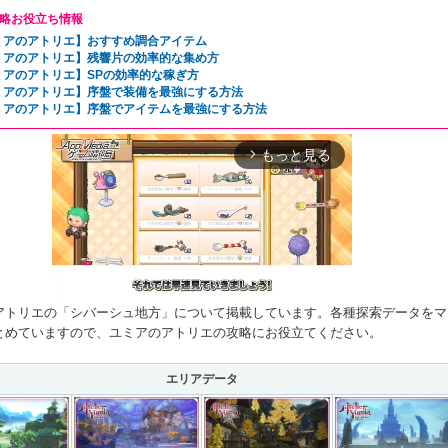
略お役立ち情報
ミアのアトリエ】おすすめ調合アイテム
ミアのアトリエ】残響片の効率的な集め方
ミアのアトリエ】SPの効率的な稼ぎ方
ミアのアトリエ】序盤で装備を最強にする方法
ミアのアトリエ】序盤でアイテムを最強にする方法
もっと見る
arrow_forward_ios
アトリエの「シバーシュ地方」について掲載しています。各種探索データをマ
とめていますので、ユミアのアトリエの攻略にお役立てください。
Mute
エリアデータ