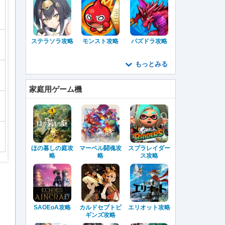
ステラソラ攻略
モンスト攻略
パズドラ攻略
もっとみる
家庭用ゲーム機
ほの暮しの庭攻
マーベル闘魂攻
スプラレイダー
略
略
ス攻略
SAOEoA攻略
カルドセプトビ
エリオット攻略
ギンズ攻略