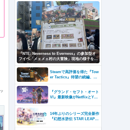
『NTE: Neverness to Everness』の参加型オ
フイベ「メェメェ村の大冒険」現地の様子をレ
ポ！ミニゲームやコスプレイヤー撮影など盛り
だくさん！
Steamで高評価を得た『Tow
er Tactics』待望の続編、『T
ower Tactics 2』2026年第3
四半期に早期アクセス開始
ッ
『グランド・セフト・オート
VI』最新映像がNetflixとYou
Tubeに8月27日登場！
14年ぶりのシリーズ完全新作
『幻想水滸伝 STAR LEAP』
が本日から配信開始！