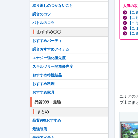
取り返しのつかないこと
人気の攻
【ユ
調合のコツ
【ユ
バトルのコツ
【ユ
【ユ
おすすめ〇〇
【ユ
おすすめパーティ
調合おすすめアイテム
エナジー強化優先度
スキルツリー開放優先度
おすすめ特性結晶
おすすめ料理
おすすめ家具
ユミアの
品質999・最強
プ上にま
まとめ
品質999おすすめ
最強装備
最強アイテム