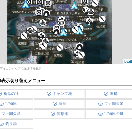
宝物庫
マナ間欠泉(候補)
マナ間欠泉(候補)
祈念の社
洞窟
宝物庫
伝想器
伝想器
宝物庫の鍵
祈念の社
祈念の社
かつての資料館
祈念の社
祈念の社
伝想器
湖畔のキャンプ地
岩に隠されしキャンプ地
マナ間欠泉(候補)
宝物庫
マナ間欠泉(候補)
宝物庫
マナ間欠晶(候補)
祈念の社
洞窟
伝想器
宝物庫
宝物庫
マナ間欠晶(候補)
マナ間欠泉(候補)
道を塞ぐ廃屋
祈念の社
宝物庫の鍵
伝想器
宝物庫の鍵
洞窟
マナ間欠晶(候補)
集落裏のキャンプ地
洞窟
マナ間欠晶(候補)
鉱山近くのキャンプ地
伝想器
宝物庫
マナ間欠晶(候補)
洞窟
宝物庫の鍵
洞窟
伝想器
宝物庫
Leafl
伝想器
アイコンタップで詳細情報表示
非表示切り替えメニュー
祈念の社
キャンプ地
遺構
宝物庫
洞窟
マナ間欠泉
マナ間欠晶
伝想器
宝物庫の鍵
釣り場