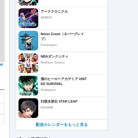
アーククロニクル
KEMCO
Never Grave（ネバーグレイ
ブ）
Pocketpair
NBAダンクシティ
NetEase Games
et
僕のヒーローアカデミア UNIT
ED SURVIVAL
Klab/gumi
幻想水滸伝 STAR LEAP
KONAMI
配信カレンダーをもっと見る