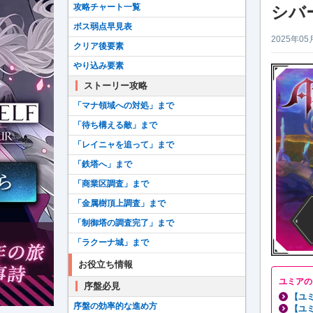
攻略チャート一覧
シバ
ボス弱点早見表
2025年05
クリア後要素
やり込み要素
ストーリー攻略
「マナ領域への対処」まで
「待ち構える敵」まで
「レイニャを追って」まで
「鉄塔へ」まで
「商業区調査」まで
「金属樹頂上調査」まで
「制御塔の調査完了」まで
「ラクーナ城」まで
お役立ち情報
ユミアの
序盤必見
【ユ
序盤の効率的な進め方
【ユ