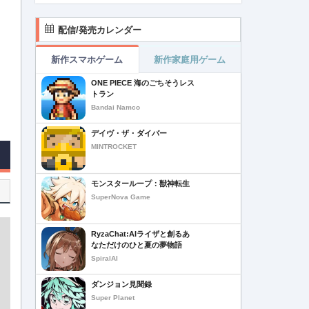
配信/発売カレンダー
新作スマホゲーム
新作家庭用ゲーム
ONE PIECE 海のごちそうレス
トラン
Bandai Namco
デイヴ・ザ・ダイバー
MINTROCKET
モンスターループ：獣神転生
SuperNova Game
RyzaChat:AIライザと創るあ
なただけのひと夏の夢物語
SpiralAI
ダンジョン見聞録
Super Planet