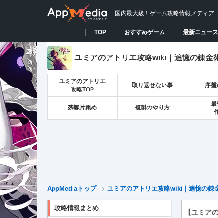
国内最大級！ゲーム攻略情報メディア
TOP
おすすめゲーム
最新ニュース
ユミアのアトリエ攻略wiki｜追憶の錬金
ユミアのアトリエ
取り返せない事
序盤
攻略TOP
最
残響片集め
複製のやり方
AppMediaトップ
ユミアのアトリエ攻略wiki｜追憶の錬
攻略情報まとめ
【ユミア