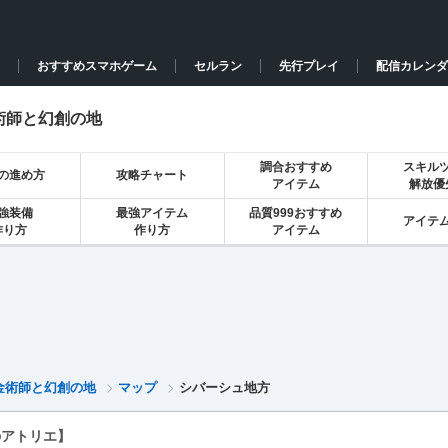
おすすめスマホゲーム
セルラン
先行プレイ
配信カレンダ
術師と幻創の地
調合おすすめ
スキル
の進め方
攻略チャート
アイテム
解放優
強装備
最強アイテム
品質999おすすめ
アイテ
作り方
作り方
アイテム
金術師と幻創の地
マップ
シバーシュ地方
のアトリエ】