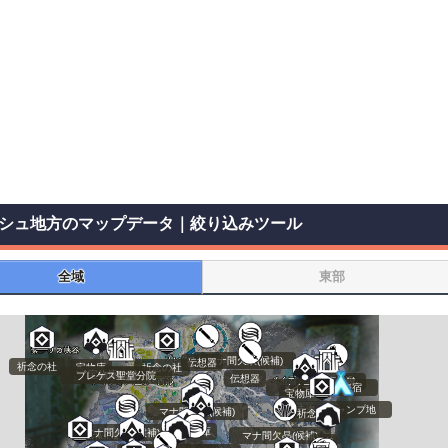
シュ地方のマップデータ｜絞り込みツール
全域
東部
マナ間欠泉(候補)
伝想器
祈念の社
宝物庫
祈念の社
宝物庫の鍵
プレケス聖堂分院
伝想器
宝物庫の鍵
メイディアの海宿
宝物庫
赤海のキャンプ地
マナ間欠泉(候補)
祈念の社
洞窟
宝物庫
マナ間欠泉(候補)
マナ間欠晶(候補)
洞窟