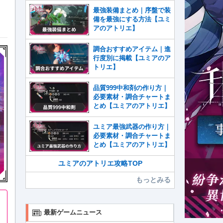
最強装備まとめ｜序盤で装
備を最強にする方法【ユミ
アのアトリエ】
調合おすすめアイテム｜進
行度別に掲載【ユミアのア
トリエ】
品質999中和剤の作り方｜
必要素材・調合チャートま
とめ【ユミアのアトリエ】
ユミア最強武器の作り方｜
必要素材・調合チャートま
とめ【ユミアのアトリエ】
ユミアのアトリエ攻略TOP
もっとみる
最新ゲームニュース